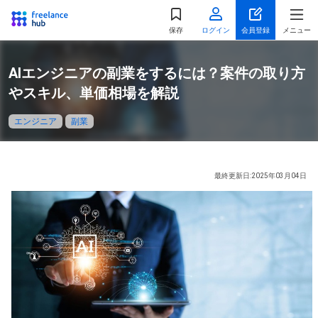
都道府県
を選択
保存
ログイン
会員登録
メニュー
関東
AIエンジニアの副業をするには？案件の取り方
東京都
神奈川県
やスキル、単価相場を解説
千葉県
埼玉県
エンジニア
副業
茨城県
栃木県
群馬県
最終更新日:2025年03月04日
北海道・東北
北海道
宮城県
福島県
山形県
秋田県
青森県
岩手県