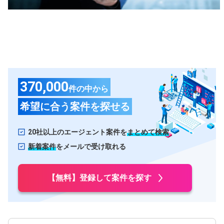
甲信越・北陸
石川県
長野県
富山県
山梨県
新潟県
福井県
370,000
件の中から
東海
希望に合う案件を探せる
愛知県
静岡県
岐阜県
三重県
20社以上のエージェント案件を
まとめて検索
関西
新着案件
をメールで受け取れる
大阪府
兵庫県
【無料】登録して案件を探す
京都府
滋賀県
奈良県
和歌山県
中国