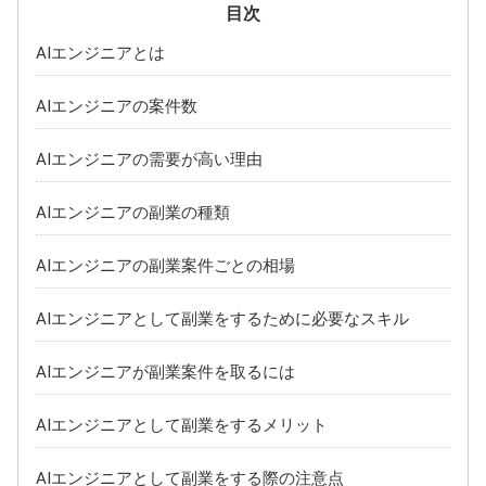
広島県
山口県
AIエンジニアとは
岡山県
島根県
AIエンジニアの案件数
四国
愛媛県
香川県
AIエンジニアの需要が高い理由
徳島県
高知県
AIエンジニアの副業の種類
九州・沖縄
福岡県
熊本県
AIエンジニアの副業案件ごとの相場
大分県
長崎県
AIエンジニアとして副業をするために必要なスキル
沖縄県
佐賀県
AIエンジニアが副業案件を取るには
鹿児島県
宮崎県
AIエンジニアとして副業をするメリット
AIエンジニアとして副業をする際の注意点