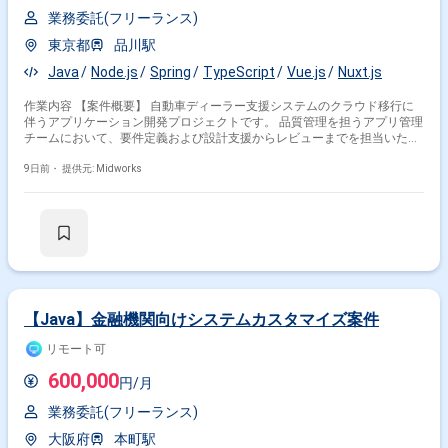
業務委託(フリーランス)
東京都
品川駅
Java
Node.js
Spring
TypeScript
Vue.js
Nuxt.js
作業内容 【案件概要】 自動車ディーラー支援システムのクラウド移行に
伴うアプリケーション開発プロジェクトです。 品質管理を担うアプリ管理
チームにおいて、要件定義および設計支援からレビューまでを担当いただ
きます。 開発ベンダーおよび内製チームの進捗管理や全体とりまとめも実
施いただきます。 サービス分割や連携方式、データ管理方針、非機能要件
9日前・
提供元: Midworks
設計など広範なアーキテクチャ検討が含まれます。 【作業内容】 ・シス
テム要件定義および設計支援とレビュー対応 ・開発ベンダーおよび内製チ
ームの進捗管理 ・アプリ開発全体のとりまとめおよび品質管理 ・レビュ
ー報告書および改善提案の作成 ・To-Beアーキテクチャ案の検討および作
成支援
【Java】金融機関向けシステムカスタマイズ案件
リモート可
600,000
円/月
業務委託(フリーランス)
大阪府
本町駅