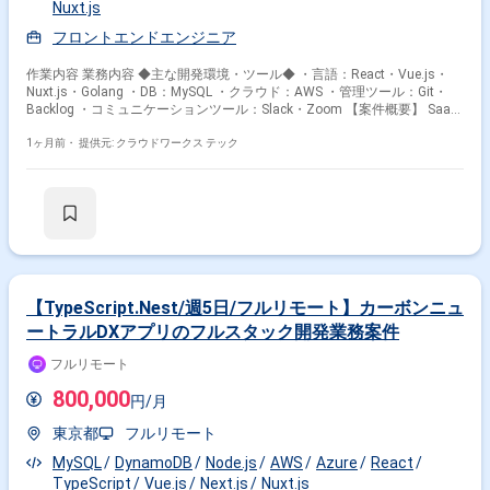
Nuxt.js
フロントエンドエンジニア
作業内容 業務内容 ◆主な開発環境・ツール◆ ・言語：React・Vue.js・
Nuxt.js・Golang ・DB：MySQL ・クラウド：AWS ・管理ツール：Git・
Backlog ・コミュニケーションツール：Slack・Zoom 【案件概要】 SaaS
型ECプラットフォームのフロントエンド開発プロジェクトにて、 継続的
な機能追加や性能向上に係る業務をお願いします。 ・Reactを使用した
1ヶ月前・
提供元: クラウドワークス テック
Webアプリケーションの設計・開発 ・UI/UXの改善と実装 ・フロントエン
ドのパフォーマンス最適化 ・サーバーサイドとのAPI連携 etc. メンバーに
関してもチームによって出社日を合わせている可能性もあるため、 オフラ
インでのコミュニケーションも取りやすいです！ ◆補足◆ 上場企業のグ
ループ会社として、国内トップクラスのECを運用しております。 業務委
託者でも社員食堂・社員カフェの無料利用できます！ 現在、複数プロジェ
クトが並行して動いており、 アーキテクチャは同様なので、フィットされ
れば長く開発に従事いただける現場となっております。 基本的には土日出
社等はなく、残業等も少ない現場となっており、 裁量を持って開発業務が
【TypeScript.Nest/週5日/フルリモート】カーボンニュ
行える環境です。 関わるサービス・プロダクト ■募集背景 増員予定
ートラルDXアプリのフルスタック開発業務案件
フルリモート
800,000
円/月
東京都
フルリモート
MySQL
DynamoDB
Node.js
AWS
Azure
React
TypeScript
Vue.js
Next.js
Nuxt.js