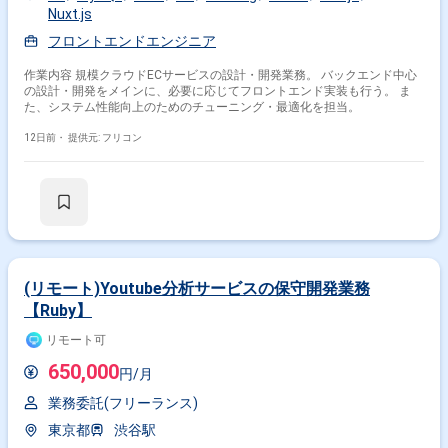
Nuxt.js
フロントエンドエンジニア
作業内容 規模クラウドECサービスの設計・開発業務。 バックエンド中心
の設計・開発をメインに、必要に応じてフロントエンド実装も行う。 ま
た、システム性能向上のためのチューニング・最適化を担当。
12日前・
提供元: フリコン
(リモート)Youtube分析サービスの保守開発業務
【Ruby】
リモート可
650,000
円/月
業務委託(フリーランス)
東京都
渋谷駅