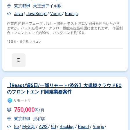
東京都
天王洲アイル駅
Java
JavaScript
Vue.js
Nuxt.js
作業内容 担当フェーズ：設計～開発～テスト 主にUI部分を担当いただき
ますが、バッチ処理やワークフロー機能も担当範囲に含まれます。 作業割
合：フロントエンド約90％、バックエンド約10％
18日前・
提供元: フリコン
【React/週5日/一部リモート/渋谷】大規模クラウドEC
のフロントエンド開発業務案件
リモート可
750,000
円/月
東京都
渋谷駅
Go
MySQL
AWS
Git
Backlog
React
Vue.js