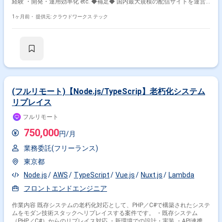
経験 ・開発・運用効率化 etc. ◆補足◆ 国内最大規模の配信サイトを運営
している大手事業会社になります。 お客様からの反応もダイレクトに得る
ことが可能で、技術的な提案等もしやすい環境となっております。 ◆主な
1ヶ月前・
提供元: クラウドワークス テック
開発環境・ツール◆ ・言語：TypeScript・PHP ・FW/環境：Nuxt.js・
Vue.js・Node.js・Laravel ・クラウド(サービス)：AWS・Docker ・管理ツ
ール：Git ・時期：即日 / 12月〜 ・出社：フルリモート可 ・期間：長期 ・
服装：オフィスカジュアル ・貸与：貸与あり 関わるサービス・プロダク
ト ■募集背景 増員予定のため
(フルリモート)【Node.js/TypeScrip】老朽化システム
リプレイス
フルリモート
750,000
円/月
業務委託(フリーランス)
東京都
Node.js
AWS
TypeScript
Vue.js
Nuxt.js
Lambda
フロントエンドエンジニア
作業内容 既存システムの老朽化対応として、PHP／C#で構築されたシステ
ムをモダン技術スタックへリプレイスする案件です。 ・既存システム
（PHP／C#）からのリプレイス対応 ・新環境での設計・実装 ・API連携開