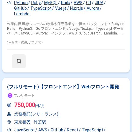
Python
Ruby
MySQL
Rails
AWS
Git
JIRA
GitHub
TypeScript
Vue.js
Nuxt.js
Aurora
Lambda
作業内容 既存システムの改修や保守作業をご担当 バックエンド：Ruby on
Rails、Python3、Go フロントエンド：Vue.js/Nuxt.js、Typescript データ
ベース：MySQL（Aurora） インフラ：AWS（CloudSearch、Lambda、
S3） プロジェクト管理：Git、GitHub、Jira、confluence
1ヶ月前・
提供元: フリコン
(フルリモート)【フロントエンド】Webフロント開発
フルリモート
750,000
円/月
業務委託(フリーランス)
東京都
竹芝駅
JavaScript
AWS
GitHub
React
TypeScript