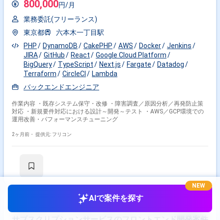
800,000
円/月
業務委託(フリーランス)
東京都
六本木一丁目駅
PHP
DynamoDB
CakePHP
AWS
Docker
Jenkins
JIRA
GitHub
React
Google Cloud Platform
BigQuery
TypeScript
Next.js
Fargate
Datadog
Terraform
CircleCI
Lambda
バックエンドエンジニア
作業内容 ・既存システム保守・改修 ・障害調査／原因分析／再発防止策
対応 ・新規要件対応における設計～開発～テスト ・AWS／GCP環境での
運用改善・パフォーマンスチューニング
2ヶ月前・
提供元: フリコン
NEW
AIで案件を探す
(フルリモート)【フロントエンド】レンタル/リースの
サブスクリプションサービスのフロントエンド開発案件