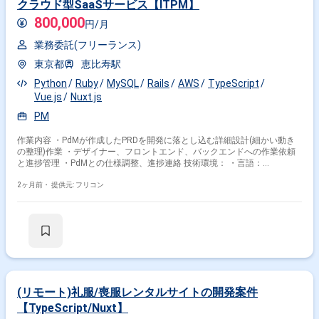
クラウド型SaaSサービス【ITPM】
800,000
円/月
業務委託(フリーランス)
東京都
恵比寿駅
Python
Ruby
MySQL
Rails
AWS
TypeScript
Vue.js
Nuxt.js
PM
作業内容 ・PdMが作成したPRDを開発に落とし込む詳細設計(細かい動き
の整理)作業 ・デザイナー、フロントエンド、バックエンドへの作業依頼
と進捗管理 ・PdMとの仕様調整、進捗連絡 技術環境： ・言語：
TypeScript、Ruby、Python ・フレームワーク：Nuxt.js、Vue.js、Ruby On
Rails ・DB：MySQL ・インフラ：AWS ・コミュニケーション：Slack、
2ヶ月前・
提供元: フリコン
Notion
(リモート)礼服/喪服レンタルサイトの開発案件
【TypeScript/Nuxt】