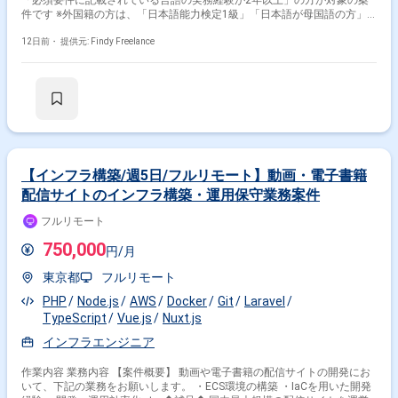
件です ※外国籍の方は、「日本語能力検定1級」「日本語が母国語の方」
の方が対象です ※20代〜40代の経験者が望ましい案件です ※平日日中での
稼働が前提となります。 ※すでにFindy Freelanceで担当がついている方
12日前・
提供元: Findy Freelance
は、直接ご連絡いただいた方がスムーズです -------------------------------- - フロント
エンドおよびバックエンドの追加開発 - 要件の整理、および仕様理解に基
づいた実装 - 既存サービスの保守
【インフラ構築/週5日/フルリモート】動画・電子書籍
配信サイトのインフラ構築・運用保守業務案件
フルリモート
750,000
円/月
東京都
フルリモート
PHP
Node.js
AWS
Docker
Git
Laravel
TypeScript
Vue.js
Nuxt.js
インフラエンジニア
作業内容 業務内容 【案件概要】 動画や電子書籍の配信サイトの開発にお
いて、下記の業務をお願いします。 ・ECS環境の構築 ・IaCを用いた開発