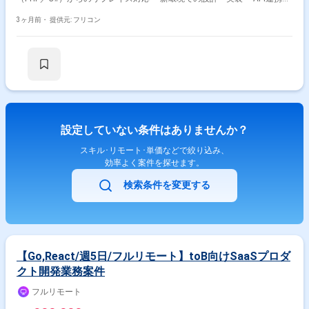
発 ・Vue.js / Nuxt.js ・Node.js / TypeScript ・AWS Lambda ・API設計／
実装
3ヶ月前・
提供元: フリコン
設定していない条件はありませんか？
スキル･リモート･単価などで絞り込み、
効率よく案件を探せます。
検索条件を変更する
【Go,React/週5日/フルリモート】toB向けSaaSプロダ
クト開発業務案件
フルリモート