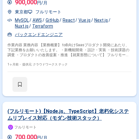
900,000
円/月
東京都
フルリモート
MySQL
AWS
GitHub
React
Vue.js
Next.js
Nuxt.js
Terraform
バックエンドエンジニア
作業内容 業務内容 【業務概要】 toB向けSaasプロダクト開発にあたり、
下記業務をお願いいたします。 ・新機能開発 ・設計・実装 ・技術課題の
調査 ・プロダクトの改善提案・推進 【就業形態について】 フルリモート
での勤務となります。 なお、勤務時間に関しては一部フレックスを導入し
ており、ご相談可能な環境となっていおります。 ◆主な開発環境・ツール
1ヶ月前・
提供元: クラウドワークス テック
◆ ・言語：Go ・FW：Next.js ・DB：MySQL ・クラウド：AWS ・ツー
ル：Notion・Slack・GitHub・Terraform 関わるサービス・プロダクト ■募
集背景 増員のため
(フルリモート)【Node.js、TypeScript】老朽化システ
ムリプレイス対応（モダン技術スタック）
フルリモート
700,000
円/月