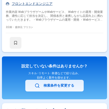
フロントエンドエンジニア
作業内容 WebブラウザゲームやWebサービス、 Webサイトの運用・開発業
務、適性に応じて担当を決定し、 関係各所と連携しながら品質向上に携わ
っていただきます。 ・Webブラウザゲームの運用・開発 ・Webサービスの
運用・開発 ・Webサイト制作 ※上記3つの主な業務のうち、ご本人の適性
に合わせてお仕事をお任せします。
2日前・
提供元: フリコン
設定していない条件はありませんか？
スキル･リモート･単価などで絞り込み、
効率よく案件を探せます。
検索条件を変更する