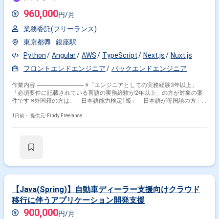
960,000
円/月
業務委託(フリーランス)
東京都
銀座駅
Python
Angular
AWS
TypeScript
Next.js
Nuxt.js
フロントエンドエンジニア
バックエンドエンジニア
作業内容 -------------------------------- ※「エンジニアとしての実務経験3年以上」
「必須要件に記載されている言語の実務経験が2年以上」の方が対象の案
件です ※外国籍の方は、「日本語能力検定1級」「日本語が母国語の方」
の方が対象です ※20代〜40代の経験者が望ましい案件です ※平日日中での
稼働が前提となります。 ※すでにFindy Freelanceで担当がついている方
1日前・
提供元: Findy Freelance
は、直接ご連絡いただいた方がスムーズです -------------------------------- - 生成AIや
音声・画像処理などを活かした課題解決アプローチの提案 - LLMモデルの
選定および評価 - PM、PdM、SEなどの他メンバーと連携したプロジェクト
の推進 - R＆D開発の推進 - Pythonを用いたバックエンドAPIの設計・開発 -
AWS等のクラウド環境におけるアーキテクチャ設計および構築 - 接客、医
療、製造、小売など幅広い領域におけるAI活用システムの開発
【Java(Spring)】自動車ディーラー支援向けクラウド
移行に伴うアプリケーション開発支援
900,000
円/月