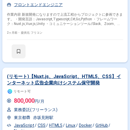
フロントエンドエンジニア
作業内容 新規開発になりますので上流工程からプロジェクトに参画できま
す。 ・開発言語：Javascript,Typescript,C#,Go,Python ・フレームワー
ク：Nuxt.js,Vue.js,Unity ・コミュニケーションツール/Slack、Zoom、
jira、confluence
2ヶ月前・
提供元: フリコン
(リモート)【Nuxt.js、JavaScript、HTML5、CSS】イ
ンターネット広告企業向けシステム保守開発
リモート可
800,000
円/月
業務委託(フリーランス)
東京都
赤坂見附駅
JavaScript
CSS
HTML5
Linux
Docker
GitHub