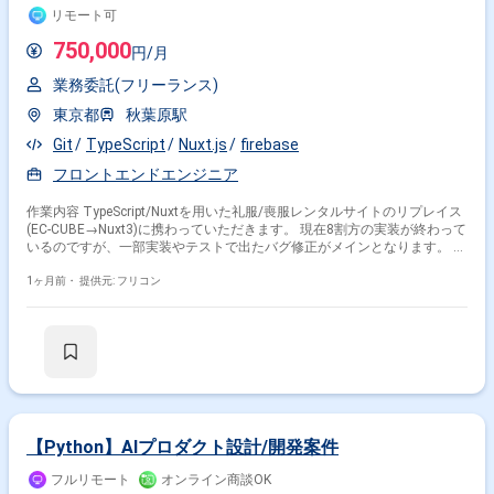
リモート可
750,000
円/月
業務委託(フリーランス)
東京都
秋葉原駅
Git
TypeScript
Nuxt.js
firebase
フロントエンドエンジニア
作業内容 TypeScript/Nuxtを用いた礼服/喪服レンタルサイトのリプレイス
(EC-CUBE→Nuxt3)に携わっていただきます。 現在8割方の実装が終わって
いるのですが、一部実装やテストで出たバグ修正がメインとなります。 技
術環境： ・言語：TypeScript ・フレームワーク：Nuxt.js3 ・プラットフォ
ーム：Firebase ・開発ツール：git、Chatwork等
1ヶ月前・
提供元: フリコン
【Python】AIプロダクト設計/開発案件
フルリモート
オンライン商談OK