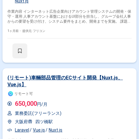
Nuxt.js
作業内容 インターネット広告企業向けアカウント管理システムの開発・保
守・運用 人事アカウント基盤におけるUI部分を担当し、グループ会社人事
からの要望を受け付け、システム要件をまとめ、開発までを実施。 課題、
障害が発生した際の解決、要件・仕様を理解し、作業見積もりを行う。
1ヶ月前・
提供元: フリコン
(リモート)車輛部品管理のECサイト開発【Nuxt.js、
Vue.js】
リモート可
650,000
円/月
業務委託(フリーランス)
大阪府
四ツ橋駅
Laravel
Vue.js
Nuxt.js