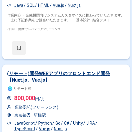
Java
SQL
HTML
Vue.js
Nuxt.js
作業内容 ・金融機関向けシステムカスタマイズに携わっていただきます。
・主に下記作業をご担当いただきます。 -基本設計~結合テスト
7日前・
提供元: レバテックフリーランス
(リモート)開発WEBアプリのフロントエンド開発
【Nuxt.js、Vue.js】
リモート可
800,000
円/月
業務委託(フリーランス)
東京都
新橋駅
JavaScript
Python
Go
C#
Unity
JIRA
TypeScript
Vue.js
Nuxt.js