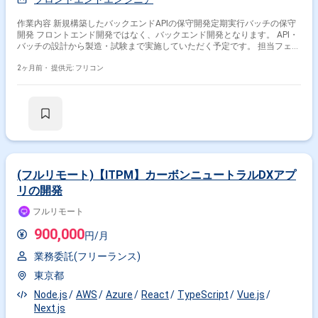
作業内容 新規構築したバックエンドAPIの保守開発定期実行バッチの保守
開発 フロントエンド開発ではなく、バックエンド開発となります。 API・
バッチの設計から製造・試験まで実施していただく予定です。 担当フェー
ズ：要件定義、基本設計、詳細設計、製造/単体テスト、結合テスト、保
守運用
2ヶ月前・
提供元: フリコン
(フルリモート)【ITPM】カーボンニュートラルDXアプ
リの開発
フルリモート
900,000
円/月
業務委託(フリーランス)
東京都
Node.js
AWS
Azure
React
TypeScript
Vue.js
Next.js