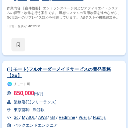
作業内容 【案件概要】 エントランスページおよびアフィリエイトシステ
ムの保守・改修を行う案件です。 既存システムの運用改善を進めながら、
Go言語へのリプレイス対応を推進しています。 ABテストや機能追加を通
じて、サービス品質向上およびユーザー体験改善を行う環境となります。
要件定義から実装、保守改修まで幅広く対応し、継続的なシステム改善を
9日前・
提供元: Midworks
実施します。 【作業内容】 ・エントランスページの保守改修対応 ・アフ
ィリエイトシステムの改修および機能追加対応 ・ABテスト実施および改
善施策対応 ・Go言語を用いた機能実装およびリプレイス対応 ・要件定義
から保守改修までの一連対応
(リモート)フルオーダーメイドサービスの開発業務
【Go】
リモート可
850,000
円/月
業務委託(フリーランス)
東京都
渋谷駅
Go
MySQL
AWS
Git
Redmine
Vue.js
Nuxt.js
バックエンドエンジニア