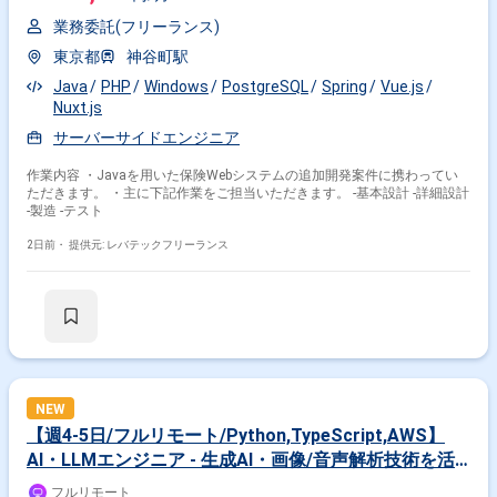
業務委託(フリーランス)
東京都
神谷町駅
Java
PHP
Windows
PostgreSQL
Spring
Vue.js
Nuxt.js
サーバーサイドエンジニア
作業内容 ・Javaを用いた保険Webシステムの追加開発案件に携わってい
ただきます。 ・主に下記作業をご担当いただきます。 -基本設計 -詳細設計
-製造 -テスト
2日前・
提供元: レバテックフリーランス
NEW
【週4-5日/フルリモート/Python,TypeScript,AWS】
AI・LLMエンジニア - 生成AI・画像/音声解析技術を活
用したAIソリューションおよび自社SaaSの推進
フルリモート