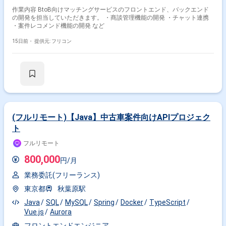
作業内容 BtoB向けマッチングサービスのフロントエンド、バックエンド
の開発を担当していただきます。 ・商談管理機能の開発 ・チャット連携
・案件レコメンド機能の開発 など
15日前・
提供元: フリコン
(フルリモート)【Java】中古車案件向けAPIプロジェク
ト
フルリモート
800,000
円/月
業務委託(フリーランス)
東京都
秋葉原駅
Java
SQL
MySQL
Spring
Docker
TypeScript
Vue.js
Aurora
フロントエンドエンジニア