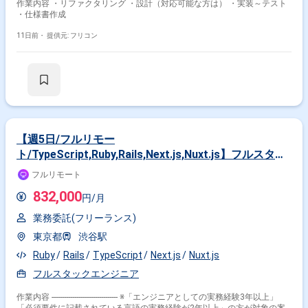
作業内容 ・リファクタリング ・設計（対応可能な方は） ・実装～テスト
・仕様書作成
11日前・
提供元: フリコン
【週5日/フルリモー
ト/TypeScript,Ruby,Rails,Next.js,Nuxt.js】フルスタッ
クエンジニア - HR Techの中途キャリアプロダクトのグ
フルリモート
ロースを牽引するポジション
832,000
円/月
業務委託(フリーランス)
東京都
渋谷駅
Ruby
Rails
TypeScript
Next.js
Nuxt.js
フルスタックエンジニア
作業内容 -------------------------------- ※「エンジニアとしての実務経験3年以上」
「必須要件に記載されている言語の実務経験が2年以上」の方が対象の案