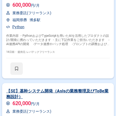
600,000
円/月
業務委託(フリーランス)
福岡県
博多駅
Python
作業内容 ・PythonおよびTypeScriptを用いたAIを活用したプロダクトの設
計/開発に携わっていただきます ・主に下記作業をご担当いただきます -
AI連携APIの開発 -データ連携やバッチ処理 -プロンプトの調整および
精度確認
14日前・
提供元: レバテックフリーランス
【SE】基幹システム開発（AsIsの業務整理及びToBe業
務設計）
620,000
円/月
業務委託(フリーランス)