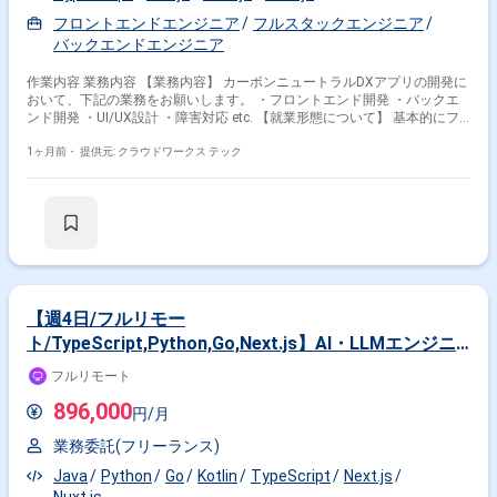
フロントエンドエンジニア
フルスタックエンジニア
バックエンドエンジニア
作業内容 業務内容 【業務内容】 カーボンニュートラルDXアプリの開発に
おいて、下記の業務をお願いします。 ・フロントエンド開発 ・バックエ
ンド開発 ・UI/UX設計 ・障害対応 etc. 【就業形態について】 基本的にフ
ルリモートが可能な案件となっております。 なお、貸与PCはなく、自信
のPCを使っていただく想定です。 ◆補足◆ リアルタイムオークションシ
1ヶ月前・
提供元: クラウドワークス テック
ステムを基本とした、 toB向けカーボンニュートラルシステムを開発・運
営している企業になります。 社会インフラに大きなインパクトを与える、
社会貢献性の高いプロダクト開発に携わることができ、 将来的にリーダー
をお任せできる方を募集しています。 ◆主な開発環境・ツール◆ ・言
語：TypeScript ・FW/環境：Node.js・NestJS・React・Next.js・Vue.js・
Nuxt.js ・DB：DynamoDB・MySQL ・クラウド(サービス)：AWS・Azure
・管理ツール：Notion・Retool ・コミュニケーションツール：Slack・
掛け合わせ条件で絞り込む
Google Meet・Teams ・その他ツール：Redi・Jest・Synapse
Analytics・Redash 関わるサービス・プロダクト ■募集背景 増員のため
【週4日/フルリモー
職種で絞り込む
ト/TypeScript,Python,Go,Next.js】AI・LLMエンジニ
ア - AIエージェントの自律稼働環境を整備し、プロダク
Nuxt.js × フロントエンドエンジニア
フルリモート
トの成長を加速させる
896,000
特徴で絞り込む
円/月
業務委託(フリーランス)
Nuxt.js × 副業
Nuxt.js × 在宅・リモート
Java
Python
Go
Kotlin
TypeScript
Next.js
Nuxt.js