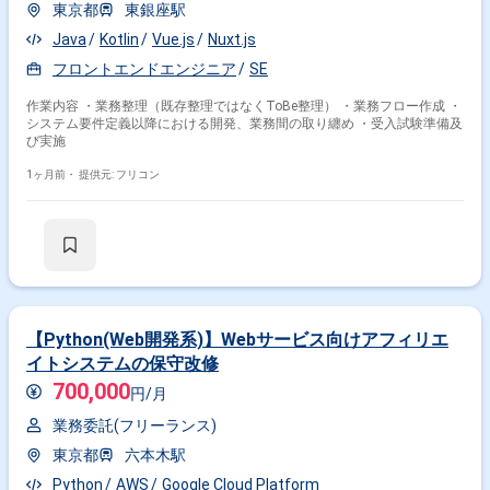
東京都
東銀座駅
Java
Kotlin
Vue.js
Nuxt.js
フロントエンドエンジニア
SE
作業内容 ・業務整理（既存整理ではなくToBe整理） ・業務フロー作成 ・
システム要件定義以降における開発、業務間の取り纏め ・受入試験準備及
び実施
1ヶ月前・
提供元: フリコン
【Python(Web開発系)】Webサービス向けアフィリエ
イトシステムの保守改修
700,000
円/月
業務委託(フリーランス)
東京都
六本木駅
Python
AWS
Google Cloud Platform