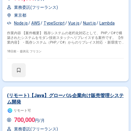
業務委託(フリーランス)
東京都
Node.js
AWS
TypeScript
Vue.js
Nuxt.js
Lambda
作業内容 【案件概要】 既存システムの老朽化対応として、 PHP／C#で構
築されたシステムをモダン技術スタックへリプレイスする案件です。 【作
業内容】 ・既存システム（PHP／C#）からのリプレイス対応 ・新環境で
の設計、実装 ・API連携開発 【技術要素】 ・Vue.js／Nuxt.js ・Node.js／
TypeScript ・AWS Lambda ・API設計／実装
18日前・
提供元: フリコン
(リモート)【Java】グローバル企業向け販売管理システ
ム開発
リモート可
700,000
円/月
業務委託(フリーランス)