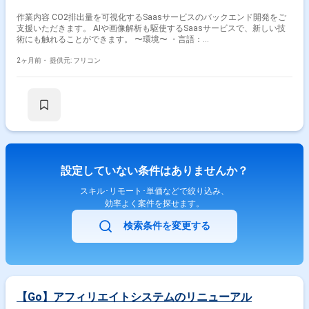
作業内容 CO2排出量を可視化するSaasサービスのバックエンド開発をご
支援いただきます。 AIや画像解析も駆使するSaasサービスで、新しい技
術にも触れることができます。 〜環境〜 ・言語：
Typescript（Express）、PHP、Python ・FW：Laravel、
Vue.js（Nuxt.js）、NestJS ・DB：PostgreSQL ・その他ツール：GCP
2ヶ月前・
提供元: フリコン
設定していない条件はありませんか？
スキル･リモート･単価などで絞り込み、
効率よく案件を探せます。
検索条件を変更する
【Go】アフィリエイトシステムのリニューアル