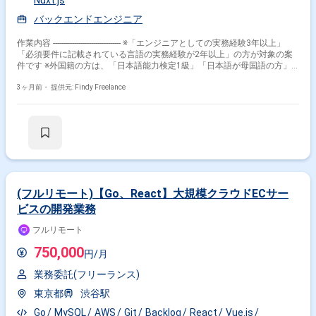
その他の条件で検索する
バックエンドエンジニア
その他開発言語・スキルから探す
作業内容 -------------------------------- ※「エンジニアとしての実務経験3年以上」
「必須要件に記載されている言語の実務経験が2年以上」の方が対象の案
Vue.js
TypeScript
JavaScript
React
AWS
件です ※外国籍の方は、「日本語能力検定1級」「日本語が母国語の方」
の方が対象です ※20代〜40代の経験者が望ましい案件です ※平日日中での
PHP
Docker
CSS
HTML
MySQL
稼働が前提となります。 ※すでにFindy Freelanceで担当がついている方
3ヶ月前・
提供元: Findy Freelance
は、直接ご連絡いただいた方がスムーズです -------------------------------- - 採用業務
その他の職種から探す
におけるAI活用設計・業務フロー実装 - MCPサーバを中心とした業務デー
タ基盤の設計・構築 - 管理会計、実績、KPIデータの統合と、Forecast・
フロントエンドエンジニア
サーバーサイドエンジニア
Budgetにつながるデータモデル整備 - HR領域データの構造化、MCPサー
バ構築 - 料金コントロールAIエージェントやAI Forecastの設計・実装 - 業
バックエンドエンジニア
スマホアプリエンジニア
務部門と連携した、要件整理から設計・実装・運用定着までの推進
フルスタックエンジニア
(フルリモート)【Go、React】大規模クラウドECサー
ビスの開発業務
フルリモート
750,000
円/月
業務委託(フリーランス)
東京都
渋谷駅
Go
MySQL
AWS
Git
Backlog
React
Vue.js