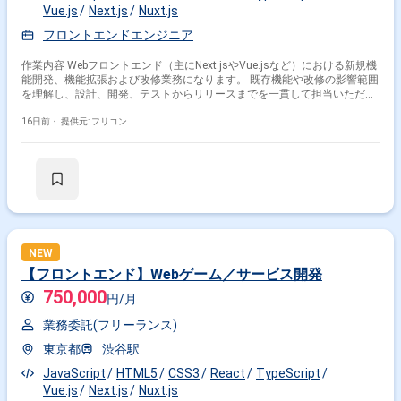
Vue.js
Next.js
Nuxt.js
フロントエンドエンジニア
作業内容 Webフロントエンド（主にNext.jsやVue.jsなど）における新規機
能開発、機能拡張および改修業務になります。 既存機能や改修の影響範囲
を理解し、設計、開発、テストからリリースまでを一貫して担当いただき
ます。 スキルに応じて以下の設計、開発、テストを対応いただきます。
・画面（Webフロントエンド）の実装 ・APIおよび外部サービスとの連携
16日前・
提供元: フリコン
処理 ・フロントエンド領域の基本設計・詳細設計
NEW
【フロントエンド】Webゲーム／サービス開発
750,000
円/月
業務委託(フリーランス)
東京都
渋谷駅
JavaScript
HTML5
CSS3
React
TypeScript
Vue.js
Next.js
Nuxt.js