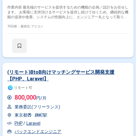
作業内容 最先端のサービスを提供するための機能の企画／設計をお任せし
ます。 お客様に支持頂けるサービスを提供し続けてゆくため、継続的な機
能の追加や改善、システムの性能向上に、エンジニア一丸となって取り組
んでいます。 ＜開発環境＞ ・言語：主にGo、一部、Vue.js、Nuxt.js ・
DB：MySQL ・インフラ：AWS ・コミュニケーションツール：Slack、
15日前・
提供元: フリコン
Git、Redmine、meetなど
(リモート)BtoB向けマッチングサービス開発支援
【PHP、Laravel】
リモート可
800,000
円/月
業務委託(フリーランス)
東京都
麹町駅
PHP
Laravel
バックエンドエンジニア