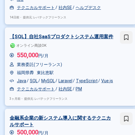
テクニカルサポート
社内SE
ヘルプデスク
14日前・
提供元: レバテックフリーランス
【SQL】自社SaaSプロダクトシステム運用案件
オンライン商談OK
550,000
円/月
業務委託(フリーランス)
福岡県
東比恵駅
Java
SQL
MySQL
Laravel
TypeScript
Vue.js
テクニカルサポート
社内SE
PM
3ヶ月前・
提供元: レバテックフリーランス
金融系企業の新システム導入に関するテクニカ
ルサポート
500,000
円/月