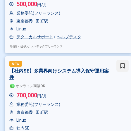
500,000
円/月
業務委託(フリーランス)
東京都
田町駅
Linux
テクニカルサポート
ヘルプデスク
2日前・
提供元: レバテックフリーランス
NEW
【社内SE】多業界向けシステム導入保守運用案
件
オンライン商談OK
700,000
円/月
業務委託(フリーランス)
東京都
田町駅
Linux
社内SE