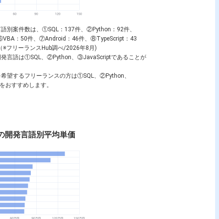
言語別案件数は、①
SQL
：137件、②
Python
：92件、
⑥
VBA
：50件、⑦
Android
：46件、⑧
TypeScript
：43
フリーランスHub調べ/2026年8月)
開発言語は①
SQL
、②
Python
、③
JavaScript
であることが
を希望するフリーランスの方は①
SQL
、②
Python
、
をおすすめします。
の開発言語別平均単価