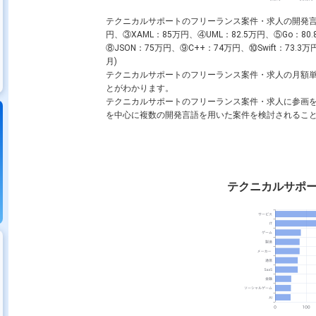
テクニカルサポートのフリーランス案件・求人の開発
円、③
XAML
：85万円、④
UML
：82.5万円、⑤
Go
：80
⑧
JSON
：75万円、⑨
C++
：74万円、⑩
Swift
：73.3
月)
テクニカルサポートのフリーランス案件・求人の月額
とがわかります。
テクニカルサポートのフリーランス案件・求人に参画
を中心に複数の開発言語を用いた案件を検討されるこ
テクニカルサポ