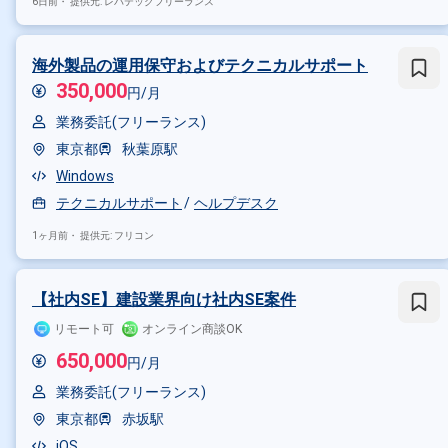
6日前・
提供元: レバテックフリーランス
その他の条件で検索する
その他開発言語・スキルから探す
海外製品の運用保守およびテクニカルサポート
Windows
Linux
SQL
Azu
350,000
円/月
その他の職種から探す
業務委託(フリーランス)
東京都
秋葉原駅
ヘルプデスク
社内SE
イン
Windows
テクニカルサポート
ヘルプデスク
1ヶ月前・
提供元: フリコン
【社内SE】建設業界向け社内SE案件
リモート可
オンライン商談OK
650,000
円/月
業務委託(フリーランス)
東京都
赤坂駅
iOS