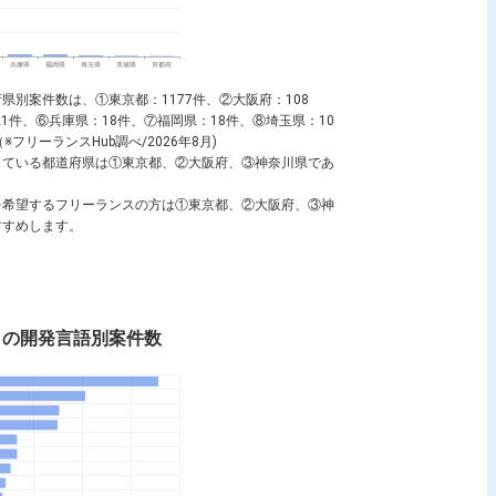
BA
別案件数は、①東京都：1177件、②大阪府：108
1件、⑥兵庫県：18件、⑦福岡県：18件、⑧埼玉県：10
リーランスHub調べ/2026年8月)
している都道府県は①東京都、②大阪府、③神奈川県であ
を希望するフリーランスの方は①東京都、②大阪府、③神
すすめします。
トの開発言語別案件数