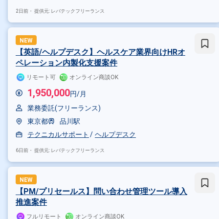
2日前・
提供元: レバテックフリーランス
NEW
【英語/ヘルプデスク】ヘルスケア業界向けHRオ
ペレーション内製化支援案件
リモート可
オンライン商談OK
1,950,000
円/月
業務委託(フリーランス)
東京都
品川駅
テクニカルサポート
ヘルプデスク
6日前・
提供元: レバテックフリーランス
NEW
【PM/プリセールス】問い合わせ管理ツール導入
推進案件
フルリモート
オンライン商談OK