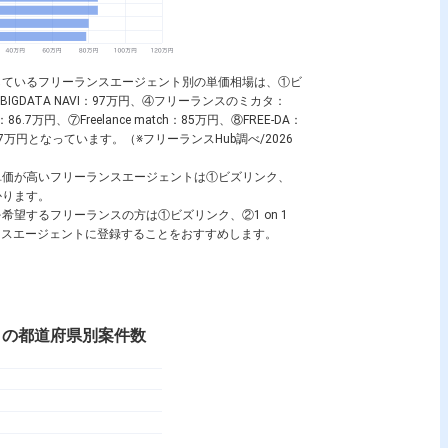
しているフリーランスエージェント別の単価相場は、①ビ
円、③BIGDATA NAVI：97万円、④フリーランスのミカタ：
I：86.7万円、⑦Freelance match：85万円、⑧FREE-DA：
s：78.7万円となっています。（※フリーランスHub調べ/2026
単価が高いフリーランスエージェントは①ビズリンク、
がわかります。
望するフリーランスの方は①ビズリンク、②1 on 1
フリーランスエージェントに登録することをおすすめします。
トの都道府県別案件数