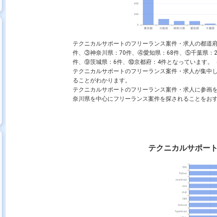
re
Python
Java
Windows Server
AWS
JavaScript
V
テクニカルサポートのフリーランス案件・求人の都道府県
件、③神奈川県：70件、④愛知県：68件、⑤千葉県：2
件、⑨茨城県：6件、⑩京都府：4件となっています。（※フ
テクニカルサポートのフリーランス案件・求人が集中
フラエンジニア
ネットワークエンジニア
PM
ることがわかります。
テクニカルサポートのフリーランス案件・求人に参画
奈川県を中心にフリーランス案件を探されることをお
テクニカルサポー