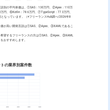
言語別の平均単価は、①
SAS
：130万円、②
Apex
：110万
.8万円、⑥
Kotlin
：78.6万円、⑦
TypeScript
：77.3万円、
万円となっています。（※フリーランスHub調べ/2026年8
単価が高い開発言語は①
SAS
、②
Apex
、③
XAML
であるこ
を希望するフリーランスの方は①
SAS
、②
Apex
、③
XAML
とをおすすめします。
ートの業界別案件数