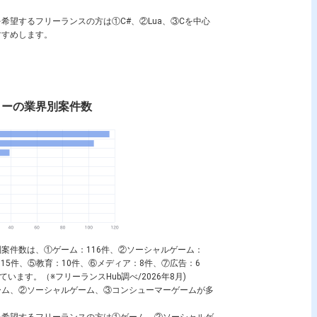
を希望するフリーランスの方は①
C#
、②
Lua
、③
C
を中心
すすめします。
ターの業界別案件数
案件数は、①ゲーム：116件、②ソーシャルゲーム：
15件、⑤教育：10件、⑥メディア：8件、⑦広告：6
います。（※フリーランスHub調べ/2026年8月)
ーム、②ソーシャルゲーム、③コンシューマーゲームが多