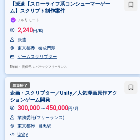
【派遣【スローライフ系コンシューマーゲー
ム】スクリプト制作案件
フルリモート
2,240
円/時
派遣
東京都
御成門駅
ゲームスクリプター
5年前・
提供元: レバテックフリーランス
企画・スクリプター／Unity／人気漫画原作アク
ションゲーム開発
300,000
450,000
〜
円/月
業務委託(フリーランス)
その他の条件で検索する
東京都
目黒駅
Unity
その他開発言語・スキルから探す