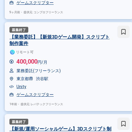
ゲームスクリプター
Unity
RPG
Lua
Unreal E
9ヶ月前・
提供元: コンプロフリーランス
その他の職種から探す
プランナー
テスター
ゲー
【業務委託】【新規3Dゲーム開発】スクリプト
制作案件
リモート可
400,000
円/月
業務委託(フリーランス)
東京都
渋谷駅
Unity
ゲームスクリプター
1年前・
提供元: レバテックフリーランス
【新規/運用ソーシャルゲーム】3Dスクリプト制