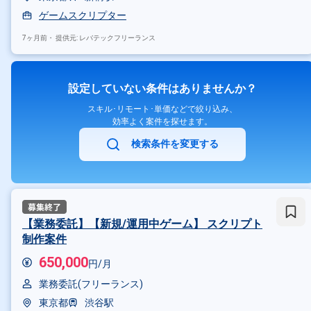
ゲームスクリプター
7ヶ月前・
提供元: レバテックフリーランス
設定していない条件はありませんか？
スキル･リモート･単価などで絞り込み、
効率よく案件を探せます。
検索条件を変更する
【業務委託】【新規/運用中ゲーム】 スクリプト
制作案件
650,000
円/月
業務委託(フリーランス)
東京都
渋谷駅