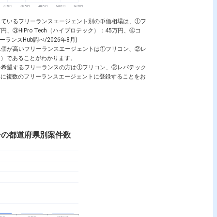
しているフリーランスエージェント別の単価相場は、①フ
円、③HiPro Tech（ハイプロテック）：45万円、④コ
ンスHub調べ/2026年8月)
単価が高いフリーランスエージェントは①フリコン、②レ
ック）であることがわかります。
を希望するフリーランスの方は①フリコン、②レバテック
を中心に複数のフリーランスエージェントに登録することをお
ーの都道府県別案件数