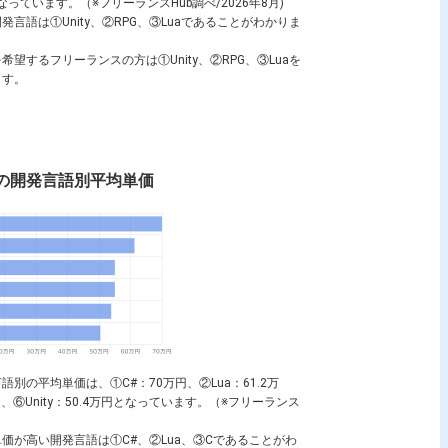
なっています。（※フリーランスHub調べ/2026年8月)
開発言語は①
Unity
、②
RPG
、③
Lua
であることがわかりま
を希望するフリーランスの方は①
Unity
、②
RPG
、③
Lua
を
ます。
の開発言語別平均単価
言語別の平均単価は、①
C#
：70万円、②
Lua
：61.2万
円、⑥
Unity
：50.4万円となっています。（※フリーランス
単価が高い開発言語は①
C#
、②
Lua
、③
C
であることがわ