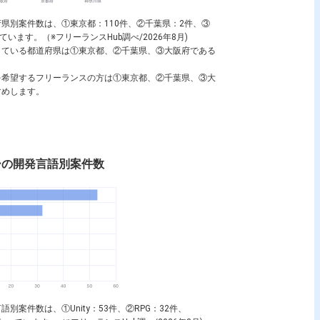
県別案件数は、①東京都：110件、②千葉県：2件、③
ます。（※フリーランスHub調べ/2026年8月)
している都道府県は①東京都、②千葉県、③大阪府である
を希望するフリーランスの方は①東京都、②千葉県、③大
すめします。
ーの開発言語別案件数
言語別案件数は、①
Unity
：53件、②
RPG
：32件、