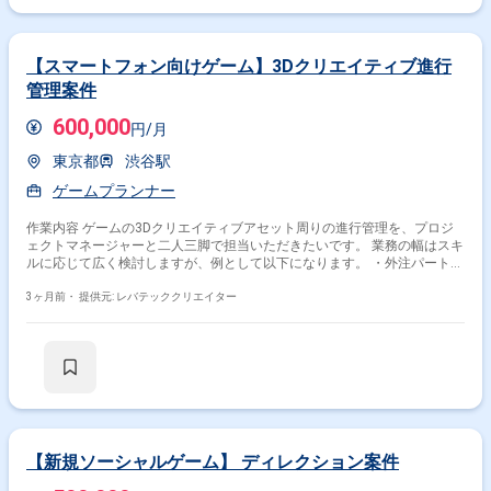
【スマートフォン向けゲーム】3Dクリエイティブ進行
管理案件
600,000
円/月
東京都
渋谷駅
ゲームプランナー
作業内容 ゲームの3Dクリエイティブアセット周りの進行管理を、プロジ
ェクトマネージャーと二人三脚で担当いただきたいです。 業務の幅はスキ
ルに応じて広く検討しますが、例として以下になります。 ・外注パートナ
ー企業の開拓および管理 ・開発スケジュール管理
3ヶ月前・
提供元: レバテッククリエイター
【新規ソーシャルゲーム】 ディレクション案件