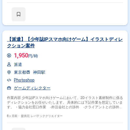
【派遣】【少年誌IPスマホ向けゲーム】イラストディレ
クション案件
1,950
円/時
派遣
東京都
神田駅
Photoshop
ゲームディレクター
作業内容 少年誌IPスマホ向けゲームにおいて、2Dイラスト素材制作に係る
ディレクションをお任せいたします。 具体的には下記作業を想定していま
す。 ・協力会社窓口作業 -外注会社との渉外 -クライアントとの渉外作
業 ・素材制作進行管理作業 -提案資料準備 -外注会社への発注指示作業
-制作進行管理作業 -納品準備作業 ・コンテンツチェック作業 -制作
8ヶ月前・
提供元: レバテッククリエイター
物のチェック -スキルに応じて軽微な制作物修正