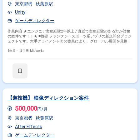
東京都
秋葉原駅
Unity
ゲームディレクター
作業内容 ★エンジニア実務経験2年以上 / 直近で実務経験のある方が対象
の案件です！！★ ■概要 ファンタジースポーツ系アプリの新規開発プロジ
ェクトです。大手クライアントとの協業により、グローバル展開を見据え
たプロジェクトとなります。プロジェクトは長期を見込んでおり、小規模
なアプリを短期間でリリースする方針です。今後、様々なスポーツに横展
4年前・
提供元: Midworks
開する予定で、将来性が期待できる案件です。 ■具体的な業務内容 ・フロ
ントエンドおよびバックエンドの作業指示 ・実装面からの企画ディレクシ
ョン ・クライアントとの顧客折衝およびチームマネジメント（6-7名のチ
ーム体制）
掛け合わせ条件で絞り込む
【遊技機】 映像ディレクション案件
特徴で絞り込む
500,000
円/月
ゲームディレクター × 在宅・リモート
東京都
秋葉原駅
After Effects
その他の条件で検索する
ゲームディレクター