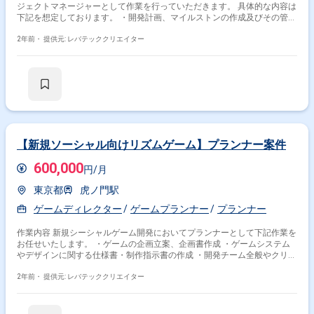
ジェクトマネージャーとして作業を行っていただきます。 具体的な内容は
下記を想定しております。 ・開発計画、マイルストンの作成及びその管理
・最適な開発手法で開発目標を最適なコストで制作、管理する ・リソース
(人員や外注アセット)の確保、調整、管理 ・監修窓口対応及び社内の他部
2年前・
提供元: レバテッククリエイター
署との連携、調整
【新規ソーシャル向けリズムゲーム】プランナー案件
600,000
円/月
東京都
虎ノ門駅
ゲームディレクター
ゲームプランナー
プランナー
作業内容 新規シーシャルゲーム開発においてプランナーとして下記作業を
お任せいたします。 ・ゲームの企画立案、企画書作成 ・ゲームシステム
やデザインに関する仕様書・制作指示書の作成 ・開発チーム全般やクリエ
イティブ面のディレクション、クオリティ管理 ・ゲームデザイン - UI設
計 - レベルデザイン設計 - バトルデザイン - 課金サイクル設定 - イ
2年前・
提供元: レバテッククリエイター
ベント、キャンペーンの設計 - 会話劇企画、仕様策定 - データ設定 ・
各セクションのプロジェクトマネジメント ※上記のうち、お持ちのスキ
ル・ご経験によってお任せする範囲は異なります。