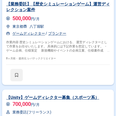
【業務委託】【歴史シミュレーションゲーム】運営ディ
レクション案件
500,000
円/月
東京都
八丁堀駅
ゲームディレクター
プランナー
作業内容 歴史シミュレーションゲームにおける、 運営ディレクターとし
て作業をお任せいたします。 具体的には下記作業を想定しています。 ・
ゲーム企画、仕様策定 新規機能やイベントの企画立案、仕様書作成
ゲームサイクル、レベルデザインの設計調整 KPI分析に基づく改善施策
の立案実行 ・プロジェクト管理 開発スケジュールの策定、進捗管理
8ヶ月前・
提供元: レバテッククリエイター
プランナーへの制作指示およびクオリティ管理 ・ステークホルダー対応
版元(ライセンサー)との監修やり取り、折衝、定例報告 社内関連部署
(マーケティング、QA、CSなど)との連携 外部デベロッパーとの折衝管
理
【Unity】ゲームディレクター募集（スポーツ系）
700,000
円/月
業務委託(フリーランス)