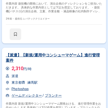
作業内容 遊技機の開発において、演出企画のディレクションをご担当いた
だきます。 具体的な作業内容としては下記を想定しております。 ・遊技
機(パチスロ)の演出企画、立案、作業全般 ・液晶映像の社内制作ディレク
ション ・液晶映像の外部協力会社の制作ディレクションとの折衝
2年前・
提供元: レバテッククリエイター
【派遣】【新規/運用中コンシューマゲーム】進行管理
案件
2,310
円/時
派遣
東京都
練馬駅
Photoshop
ゲームディレクター
プランナー
作業内容 新規/運用中コンシューマゲーム開発おける、 進行管理作業をお
任せいたします 具体的には下記作業を想定しています ・プロジェクトの