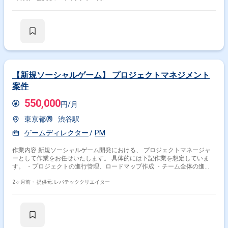
【新規ソーシャルゲーム】 プロジェクトマネジメント
案件
550,000
円/月
東京都
渋谷駅
ゲームディレクター
PM
作業内容 新規ソーシャルゲーム開発における、 プロジェクトマネージャ
ーとして作業をお任せいたします。 具体的には下記作業を想定していま
す。 ・プロジェクトの進行管理、ロードマップ作成 ・チーム全体の進
捗、品質、予算管理 ・安定稼働のための基盤整備 ・社内外ステークホル
ダーとの調整提案
2ヶ月前・
提供元: レバテッククリエイター