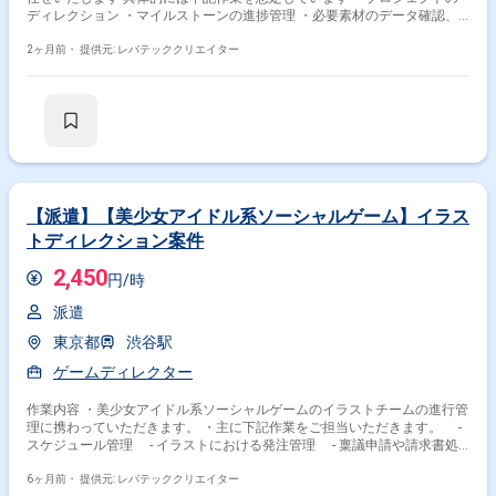
ディレクション ・マイルストーンの進捗管理 ・必要素材のデータ確認、
整理、リスト作成 ・担当タイトルの情報、設定の取りまとめ ・各種製作
会議への参加、議事録作成 ・タイトルに関連する各種プロジェクトの補助
2ヶ月前・
提供元: レバテッククリエイター
業務 ・タイトルに関連するグッズの監修、品質管理
【派遣】【美少女アイドル系ソーシャルゲーム】イラス
トディレクション案件
2,450
円/時
派遣
東京都
渋谷駅
ゲームディレクター
作業内容 ・美少女アイドル系ソーシャルゲームのイラストチームの進行管
理に携わっていただきます。 ・主に下記作業をご担当いただきます。 -
スケジュール管理 - イラストにおける発注管理 - 稟議申請や請求書処
理などの事務対応 - 必要に応じてワークフローの整備
6ヶ月前・
提供元: レバテッククリエイター