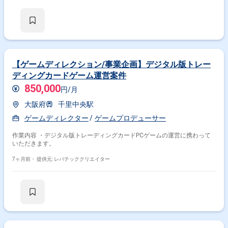
の設計 ・素材の量産体制構築 - AIを活用した素材制作フローの構築(高速
試作、改善) - 過去ヒット素材の分析および再利用可能な構成要素への分
解 - Google、Meta、TikTokに最適化されたクリエイティブ設計 - 効果
検証を前提とした制作ルール、ガイドラインの策定
【ゲームディレクション/事業企画】デジタル版トレー
ディングカードゲーム運営案件
850,000
円/月
大阪府
千里中央駅
ゲームディレクター
ゲームプロデューサー
作業内容 ・デジタル版トレーディングカードPCゲームの運営に携わって
いただきます。
7ヶ月前・
提供元: レバテッククリエイター