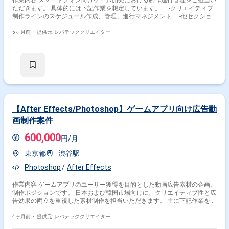
ただきます。 具体的には下記作業を想定しています。 -クリエイティブ
制作ラインのスケジュール作成、管理、進行マネジメント -他セクショ
ンとの連携および調整 -各所の要望分析、課題の洗い出し、解決策の設
定 -外部連携先との制作発注に関する連絡、折衝 -発注書の作成、請求
5ヶ月前・
提供元: レバテッククリエイター
書の管理
【After Effects/Photoshop】ゲームアプリ向け広告動
画制作案件
600,000
円/月
東京都
渋谷駅
Photoshop
After Effects
作業内容 ゲームアプリのユーザー獲得を目的とした動画広告素材の企画、
制作ポジションです。 日本および韓国市場向けに、クリエイティブ性と広
告効果の両立を重視した素材制作を担当いただきます。 主に下記作業をご
担当いただきます。 ・企画、制作 - 日本、韓国向けアプリ動画広告のク
リエイティブ企画 - ゲーム広告動画の構成設計(シナリオ、演出設計) -
4ヶ月前・
提供元: レバテッククリエイター
広告用動画素材の制作(SNS広告向け) - 海外ユーザーに刺さる表現、訴求