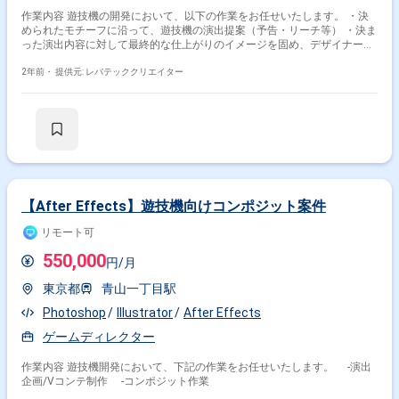
作業内容 遊技機の開発において、以下の作業をお任せいたします。 ・決
その他開発言語・スキルから探す
められたモチーフに沿って、遊技機の演出提案（予告・リーチ等） ・決ま
った演出内容に対して最終的な仕上がりのイメージを固め、デザイナーに
Photoshop
Unity
Illustrator
Maya
対して指示出しをする ・デザイナーから上がってきた映像をチェックし、
After Effects
RPG
Blender
CLIP STUDIO PAINT
結果をフィードバックします。
2年前・
提供元: レバテッククリエイター
Windows
Unreal Engine
その他の職種から探す
ゲームプランナー
プランナー
アートディレクター
グラフィックデザイナー
ゲームプロデューサー
【After Effects】遊技機向けコンポジット案件
リモート可
550,000
円/月
東京都
青山一丁目駅
Photoshop
Illustrator
After Effects
ゲームディレクター
作業内容 遊技機開発において、下記の作業をお任せいたします。 -演出
企画/Vコンテ制作 -コンポジット作業