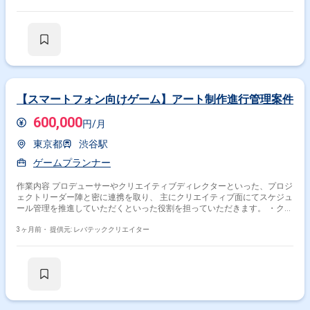
【スマートフォン向けゲーム】アート制作進行管理案件
600,000
円/月
東京都
渋谷駅
ゲームプランナー
作業内容 プロデューサーやクリエイティブディレクターといった、プロジ
ェクトリーダー陣と密に連携を取り、 主にクリエイティブ面にてスケジュ
ール管理を推進していただくといった役割を担っていただきます。 ・クリ
エイティブメンバーのマネジメント（工数管理含む） ・外注パートナー企
業の開拓および管理 ・開発スケジュール管理 ・ゲーム開発現場で発生す
3ヶ月前・
提供元: レバテッククリエイター
る事案の課題解決