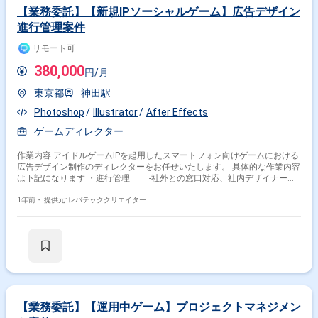
【業務委託】【新規IPソーシャルゲーム】広告デザイン
進行管理案件
リモート可
380,000
円/月
東京都
神田駅
Photoshop
Illustrator
After Effects
ゲームディレクター
作業内容 アイドルゲームIPを起用したスマートフォン向けゲームにおける
広告デザイン制作のディレクターをお任せいたします。 具体的な作業内容
は下記になります ・進行管理 -社外との窓口対応、社内デザイナーへ
の発注対応やタスク管理 -依頼いただいた案件のスケジュール管理 ・
アートディレクション -クオリティチェック ・Photoshop、Illustrator
1年前・
提供元: レバテッククリエイター
を使用したデザイン作業 -簡単な動画編集もあり
【業務委託】【運用中ゲーム】プロジェクトマネジメン