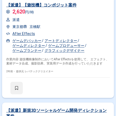
【派遣】【遊技機】コンポジット案件
2,620
円/時
派遣
東京都
京橋駅
After Effects
ゲームデバッカー
アートディレクター
ゲームディレクター
ゲームプロデューサー
ゲームプランナー
グラフィックデザイナー
作業内容 遊技機映像制作においてAfter Effectsを使用して、 エフェクト、
素材データ合成、撮影効果、実装用データ作成を行っていただきます
2年前・
提供元: レバテッククリエイター
【派遣】新規3Dソーシャルゲーム開発ディレクション