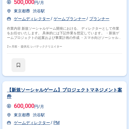
500,000
円/月
東京都
渋谷駅
ゲームディレクター
ゲームプランナー
プランナー
作業内容 新規ソーシャルゲーム開発における、 ディレクターとして作業
をお任せいたします。 具体的には下記作業を想定しています。 ・新規ゲ
ームプロジェクトの起案および事業計画の作成 ・スマホ向けソーシャルゲ
ームのディレクションおよびリードプランナー作業 ・プロジェクト全体の
進捗、品質、予算管理 ・社内外ステークホルダーとの調整提案
2ヶ月前・
提供元: レバテッククリエイター
【新規ソーシャルゲーム】プロジェクトマネジメント案
件
600,000
円/月
東京都
渋谷駅
ゲームディレクター
PM