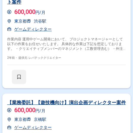
ト案件
600,000
円/月
東京都
渋谷駅
ゲームディレクター
作業内容 運用中ゲーム開発において、 プロジェクトマネージャーとして
以下の作業をお任せいたします。 具体的な作業は下記を想定しておりま
す。 ・クリエイティブメンバーのマネジメント（工数管理含む） ・外注
パートナー企業の開拓および管理 ・開発スケジュール管理 ・人員配置の
戦略設計 ・ゲーム開発現場で発生する事案の課題解決 ほか ※ご経験によ
2年前・
提供元: レバテッククリエイター
っておまかせする作業内容が変わります。
【業務委託】【遊技機向け】演出企画ディレクター案件
600,000
円/月
東京都
京橋駅
ゲームディレクター