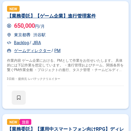
NEW
【業務委託】【ゲーム企業】進行管理案件
650,000
円/月
東京都
渋谷駅
Backlog
JIRA
ゲームディレクター
PM
作業内容 ゲーム企業における、PMとして作業をお任せいたします。 具体
的には下記作業を想定しています。 ・進行管理およびチーム、関係各所を
繋ぐPM作業全般 ・プロジェクトの進行、タスク管理 ・チームビルディン
グ、リソース調整 ・社内調整、ワークフロー管理 ・外部折衝、決済周り
の管理
3日前・
提供元: レバテッククリエイター
NEW
注目
【業務委託】【運用中スマートフォン向けRPG】ディレ