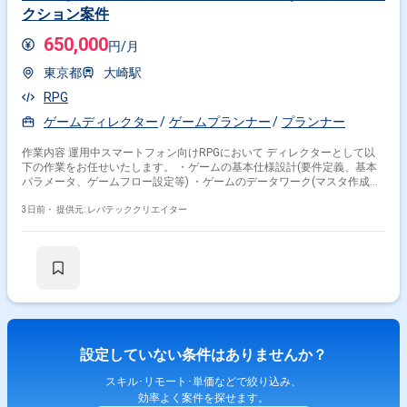
クション案件
650,000
円/月
東京都
大崎駅
RPG
ゲームディレクター
ゲームプランナー
プランナー
作業内容 運用中スマートフォン向けRPGにおいて ディレクターとして以
下の作業をお任せいたします。 ・ゲームの基本仕様設計(要件定義、基本
パラメータ、ゲームフロー設定等) ・ゲームのデータワーク(マスタ作成、
バランス調整) ・ユーザー動向の集計、分析による課題解決 ・既存施策の
改善、および新規施策の立案 ・各種スケジュールの策定と調整 ・コンテ
3日前・
提供元: レバテッククリエイター
ンツ監修、品質管理 ・その他、ゲーム運用におけるプランニング作業全般
設定していない条件はありませんか？
スキル･リモート･単価などで絞り込み、
効率よく案件を探せます。