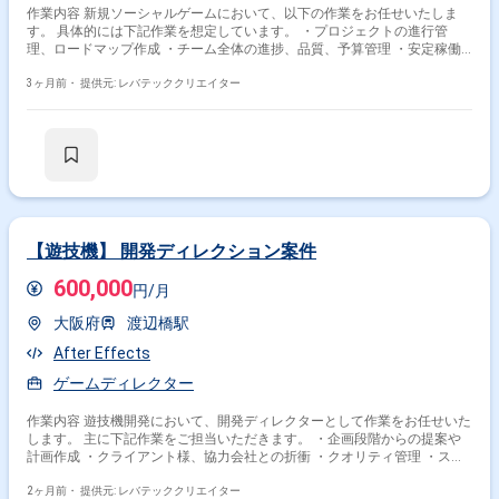
作業内容 新規ソーシャルゲームにおいて、以下の作業をお任せいたしま
す。 具体的には下記作業を想定しています。 ・プロジェクトの進行管
理、ロードマップ作成 ・チーム全体の進捗、品質、予算管理 ・安定稼働
のための基盤整備 ・社内外ステークホルダーとの調整提案
3ヶ月前・
提供元: レバテッククリエイター
【遊技機】 開発ディレクション案件
600,000
円/月
大阪府
渡辺橋駅
After Effects
ゲームディレクター
作業内容 遊技機開発において、開発ディレクターとして作業をお任せいた
します。 主に下記作業をご担当いただきます。 ・企画段階からの提案や
計画作成 ・クライアント様、協力会社との折衝 ・クオリティ管理 ・スケ
ジュール管理 ・スタッフ管理
2ヶ月前・
提供元: レバテッククリエイター