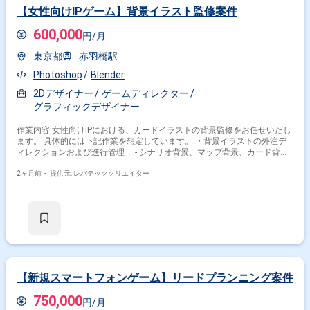
【女性向けIPゲーム】背景イラスト監修案件
600,000
円/月
東京都
赤羽橋駅
Photoshop
Blender
2Dデザイナー
ゲームディレクター
グラフィックデザイナー
作業内容 女性向けIPにおける、カードイラストの背景監修をお任せいたし
ます。 具体的には下記作業を想定しています。 ・背景イラストの外注デ
ィレクションおよび進行管理 - シナリオ背景、マップ背景、カード背景
など ・ほか女性向けIPで使用する2Dグラフィックスの監修および進行管理
全般
2ヶ月前・
提供元: レバテッククリエイター
【新規スマートフォンゲーム】リードプランニング案件
750,000
円/月