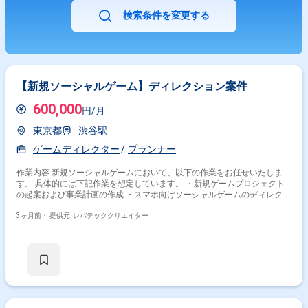
検索条件を変更する
【新規ソーシャルゲーム】ディレクション案件
600,000
円/月
東京都
渋谷駅
ゲームディレクター
プランナー
作業内容 新規ソーシャルゲームにおいて、以下の作業をお任せいたしま
す。 具体的には下記作業を想定しています。 ・新規ゲームプロジェクト
の起案および事業計画の作成 ・スマホ向けソーシャルゲームのディレクシ
ョンおよびリードプランナー作業 ・プロジェクト全体の進捗、品質、予算
管理 ・社内外ステークホルダーとの調整提案
3ヶ月前・
提供元: レバテッククリエイター