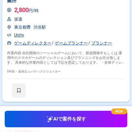
案件
2,800
円/時
派遣
東京都
渋谷駅
Unity
ゲームディレクター
ゲームプランナー
プランナー
作業内容 自社開発のソーシャルゲームにおいて、新規開発中もしくは 運
用中のスマホゲームのディレクション及びプランニングをお任せ致しま
す。 具体的な作業内容としては下記を想定しております。 ・全体ディレ
クション ・企画立案 ・仕様策定 ・ゲームデザイン
5年前・
提供元: レバテッククリエイター
NEW
【派遣】【スマートフォン向け3Dゲーム】背景デザイ
AIで案件を探す
ン案件