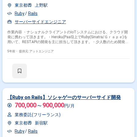
東京都
上野駅
Ruby
Rails
サーバーサイドエンジニア
作業内容 ・ナショナルクライアントのIoTシステムにおける、クラウド開
発に携わって頂きます。・Heroku(PaaS)上でRuby(Sinatra/Ｇｒａｐｅ)を
用いて、RESTAPIの開発を主に担当して頂きます。・少人数のため開発工
程のみというより、広めのフェーズをご担当頂くイメージがより実際に近
いです。・言語を問わない方は、AngularJS/Python/Cordovaの開発を依
5年前・
提供元: アットエンジニア
頼されることもございます。※担当範囲は、スキルや経験および進捗状況
により変動いたします。
【Ruby on Rails】ソシャゲーのサーバーサイド開発
700,000
900,000
〜
円/月
業務委託(フリーランス)
東京都
新宿駅
Ruby
Rails