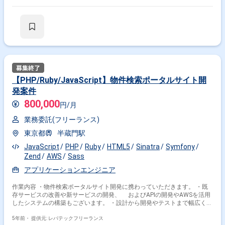
【PHP/Ruby/JavaScript】物件検索ポータルサイト開
発案件
800,000
円/月
業務委託(フリーランス)
東京都
半蔵門駅
JavaScript
PHP
Ruby
HTML5
Sinatra
Symfony
Zend
AWS
Sass
アプリケーションエンジニア
作業内容 ・物件検索ポータルサイト開発に携わっていただきます。 ・既
存サービスの改善や新サービスの開発、 およびAPIの開発やAWSを活用
したシステムの構築もございます。 ・設計から開発やテストまで幅広く担
当していただきます。 ※担当範囲は、スキルや経験および進捗状況により
変動いたします。
5年前・
提供元: レバテックフリーランス