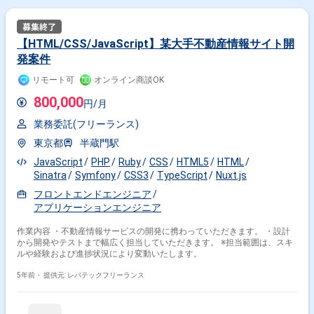
【HTML/CSS/JavaScript】某大手不動産情報サイト開
発案件
リモート可
オンライン商談OK
800,000
円/月
業務委託(フリーランス)
東京都
半蔵門駅
JavaScript
PHP
Ruby
CSS
HTML5
HTML
Sinatra
Symfony
CSS3
TypeScript
Nuxt.js
フロントエンドエンジニア
アプリケーションエンジニア
作業内容 ・不動産情報サービスの開発に携わっていただきます。 ・設計
から開発やテストまで幅広く担当していただきます。 ※担当範囲は、スキ
ルや経験および進捗状況により変動いたします。
5年前・
提供元: レバテックフリーランス