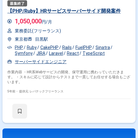
【PHP/Ruby】HRサービスサーバーサイド開発案件
1,050,000
円/月
業務委託(フリーランス)
東京都
目黒駅
PHP
Ruby
CakePHP
Rails
FuelPHP
Sinatra
Symfony
JIRA
Laravel
React
TypeScript
サーバーサイドエンジニア
作業内容 ・HR系Webサービスの開発、保守運用に携わっていただきま
す。 ・スキルに応じて設計からテストまで一貫してお任せする場合もござ
います。
5年前・
提供元: レバテックフリーランス