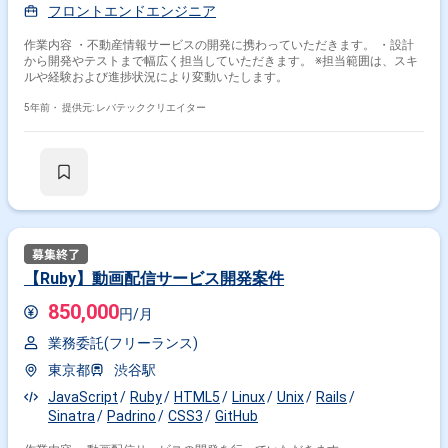
フロントエンドエンジニア
作業内容 ・不動産情報サービスの開発に携わっていただきます。 ・設計
から開発やテストまで幅広く担当していただきます。 ※担当範囲は、スキ
ルや経験および進捗状況により変動いたします。
5年前・
提供元: レバテッククリエイター
【Ruby】動画配信サービス開発案件
850,000
円/月
業務委託(フリーランス)
東京都
渋谷駅
JavaScript
Ruby
HTML5
Linux
Unix
Rails
Sinatra
Padrino
CSS3
GitHub