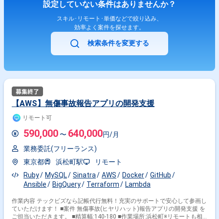
設定していない条件はありませんか？
スキル･リモート･単価などで絞り込み、
効率よく案件を探せます。
検索条件を変更する
【AWS】無傷事故報告アプリの開発支援
リモート可
590,000
640,000
〜
円/月
業務委託(フリーランス)
東京都
浜松町駅
リモート
Ruby
MySQL
Sinatra
AWS
Docker
GitHub
Ansible
BigQuery
Terraform
Lambda
作業内容 テックビズなら記帳代行無料！充実のサポートで安心して参画し
ていただけます！ ■案件 無傷事故(ヒヤリハット)報告アプリの開発支援 を
ご担当いただきます。 ■精算幅:140-180 ■作業場所:浜松町※リモートも相