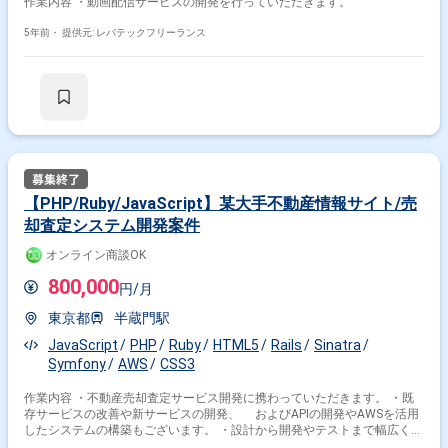
作業内容 ・動画配信サービスの開発を行っていただきます。
5年前・
提供元: レバテックフリーランス
【PHP/Ruby/JavaScript】某大手不動産情報サイト/売
却査定システム開発案件
オンライン商談OK
800,000
円/月
東京都
半蔵門駅
JavaScript
PHP
Ruby
HTML5
Rails
Sinatra
Symfony
AWS
CSS3
作業内容 ・不動産売却査定サービス開発に携わっていただきます。 ・既
存サービスの改善や新サービスの開発、 およびAPIの開発やAWSを活用
したシステムの構築もございます。 ・設計から開発やテストまで幅広く担
当していただきます。 ※担当範囲は、スキルや経験および進捗状況により