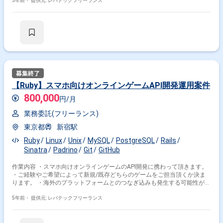
ただきます。
5年前・
提供元: レバテックフリーランス
【Ruby】スマホ向けオンラインゲームAPI開発運用案件
800,000
円/月
業務委託(フリーランス)
東京都
新宿駅
Ruby
Linux
Unix
MySQL
PostgreSQL
Rails
Sinatra
Padrino
Git
GitHub
作業内容 ・スマホ向けオンラインゲームのAPI開発に携わって頂きます。
・ご経験やご希望によって新規/既存どちらのゲームをご担当頂くか決ま
ります。 ・海外のプラットフォームとのつなぎ込みも発生する可能性が御
座います。
5年前・
提供元: レバテックフリーランス