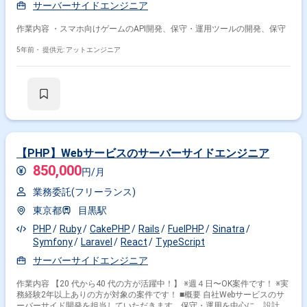
サーバーサイドエンジニア
作業内容 ・スマホ向けゲームのAPI開発、保守・運用ツールの開発、保守
5年前・
提供元: アットエンジニア
【PHP】Webサービスのサーバーサイドエンジニア
850,000
円/月
業務委託(フリーランス)
東京都
目黒駅
PHP
Ruby
CakePHP
Rails
FuelPHP
Sinatra
Symfony
Laravel
React
TypeScript
サーバーサイドエンジニア
作業内容 【20 代から40 代の方が活躍中！】 ※週４日〜OK案件です！ ※実
務経験2年以上ありの方が対象の案件です！ ■概要 自社Webサービスのサ
ーバーサイド開発を担当していただきます。保守・運用を中心に、設計か