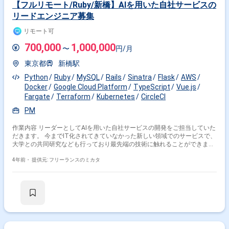
【フルリモート/Ruby/新橋】AIを用いた自社サービスの
リードエンジニア募集
リモート可
700,000
1,000,000
〜
円/月
東京都
新橋駅
Python
Ruby
MySQL
Rails
Sinatra
Flask
AWS
Docker
Google Cloud Platform
TypeScript
Vue.js
Fargate
Terraform
Kubernetes
CircleCI
PM
作業内容 リーダーとしてAIを用いた自社サービスの開発をご担当していた
だきます。 今までIT化されてきていなかった新しい領域でのサービスで、
大学との共同研究なども行っており最先端の技術に触れることができま
す。 創業メンバーや技術顧問がかなり豪華なメンバーで、非常にやりがい
のある現場となります。
4年前・
提供元: フリーランスのミカタ