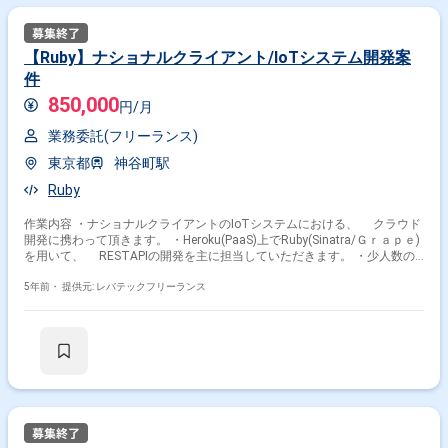
【Ruby】ナショナルクライアント/IoTシステム開発案
件
850,000
円/月
業務委託(フリーランス)
東京都
神谷町駅
Ruby
作業内容 ・ナショナルクライアントのIoTシステムにおける、 クラウド
開発に携わって頂きます。 ・Heroku(PaaS)上でRuby(Sinatra/Ｇｒａｐｅ)
を用いて、 RESTAPIの開発を主に担当していただきます。 ・少人数の
チームですので、開発工程のみというより、 広めのフェーズをご担当頂
くイメージがより実際に近いです。 ※担当範囲は、スキルや経験および進
5年前・
提供元: レバテックフリーランス
捗状況により変動いたします