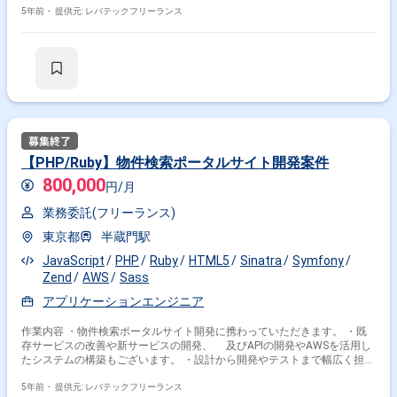
変動いたします。
5年前・
提供元: レバテックフリーランス
【PHP/Ruby】物件検索ポータルサイト開発案件
800,000
円/月
業務委託(フリーランス)
東京都
半蔵門駅
JavaScript
PHP
Ruby
HTML5
Sinatra
Symfony
Zend
AWS
Sass
アプリケーションエンジニア
作業内容 ・物件検索ポータルサイト開発に携わっていただきます。 ・既
存サービスの改善や新サービスの開発、 及びAPIの開発やAWSを活用し
たシステムの構築もございます。 ・設計から開発やテストまで幅広く担当
していただきます。 ※担当範囲は、スキルや経験および進捗状況により変
動いたします。
5年前・
提供元: レバテックフリーランス