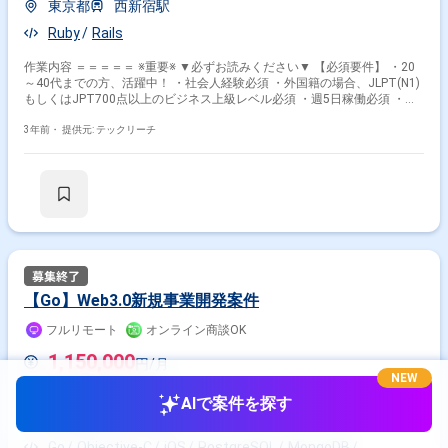
東京都
西新宿駅
Ruby
Rails
作業内容 ＝＝＝＝＝ ※重要※ ▼必ずお読みください▼ 【必須要件】 ・20
～40代までの方、活躍中！ ・社会人経験必須 ・外国籍の場合、JLPT(N1)
もしくはJPT700点以上のビジネス上級レベル必須 ・週5日稼働必須 ・エ
ンジニア実務経験3年以上必須 ＝＝＝＝＝ データの収集・加工を自動で行
うプログラムの設計および実装に携わっていただきます。 ・開発言
3年前・
提供元: テックリーチ
語:Ruby,Javascript(ES.next),HTML5,CSS3 ・フレームワー
ク:RubyonRails,Sinatra ・データベース:MariaDB,Redisなど ・OS:Linux ・
クラウド：AmazonWebService（AWS） ・その
他:Git,GitHub,Jira,Jenkins,CircleCI 【日本語ネイティブの方、活躍中！】
【20代・30代・40代、活躍中！】 【出社可能な方、活躍中！】
【Go】Web3.0新規事業開発案件
フルリモート
オンライン商談OK
1,150,000
円/月
NEW
業務委託(フリーランス)
AIで案件を探す
東京都
虎ノ門駅
Go
Objective-C
iOS
PostgreSQL
MongoDB