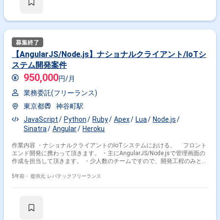
【AngularJS/Node.js】ナショナルクライアント/IoTシ
ステム開発案件
950,000
円/月
業務委託(フリーランス)
東京都
神谷町駅
JavaScript
Python
Ruby
Apex
Lua
Node.js
Sinatra
Angular
Heroku
作業内容 ・ナショナルクライアントのIoTシステムにおける、 フロント
エンド開発に携わって頂きます。 ・主にAngularJS/Node.jsで管理画面の
作成を担当して頂きます。 ・少人数のチームですので、開発工程のみとい
うより、 広めのフェーズをご担当頂くイメージがより実際に近いです。
・言語を問わない方は、 RubyやPythonおよびCordovaの開発を依頼さ
5年前・
提供元: レバテックフリーランス
れることもございます。 ※担当範囲は、スキルや経験および進捗状況によ
り変動いたします。