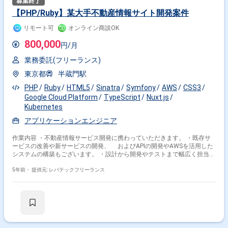
る方 ■就業時間＿＿：10:00〜19:00 ■勤務地＿＿＿：半蔵門駅 ■勤務地補
足＿：※週2出社、週3リモート ■面接回数＿＿：1回 ■営業コメント：本企
【PHP/Ruby】某大手不動産情報サイト開発案件
業は、「日本一働きたい」会社としても選べばれている会社です。 モダン
な開発環境にて開発を推進しているため、スキルアップにもぴったりな現
リモート可
オンライン商談OK
場です。 スキルアップをしたい方 ・複数言語を使用して開発をしたい方
・安定稼働をしたい方におすすめです。
800,000
円/月
業務委託(フリーランス)
東京都
半蔵門駅
PHP
Ruby
HTML5
Sinatra
Symfony
AWS
CSS3
Google Cloud Platform
TypeScript
Nuxt.js
Kubernetes
アプリケーションエンジニア
作業内容 ・不動産情報サービス開発に携わっていただきます。 ・既存サ
ービスの改善や新サービスの開発、 およびAPIの開発やAWSを活用した
システムの構築もございます。 ・設計から開発やテストまで幅広く担当し
ていただきます。 ※担当範囲は、スキルや経験および進捗状況により変動
いたします。
5年前・
提供元: レバテックフリーランス