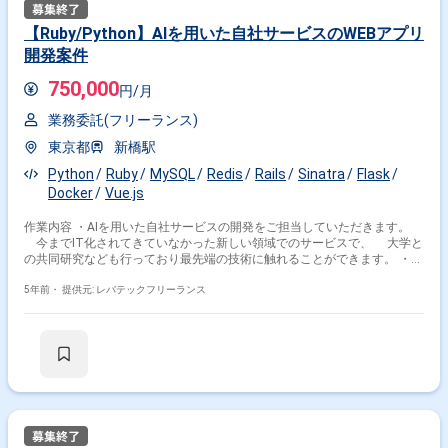
【Ruby/Python】AIを用いた自社サービスのWEBアプリ
開発案件
750,000
円/月
業務委託(フリーランス)
東京都
新橋駅
Python
Ruby
MySQL
Redis
Rails
Sinatra
Flask
Docker
Vue.js
作業内容 ・AIを用いた自社サービスの開発をご担当していただきます。
今までIT化されてきていなかった新しい領域でのサービスで、 大学と
の共同研究なども行っており最先端の技術に触れることができます。 ・設
計、実装、テストをご担当いただく想定です。
5年前・
提供元: レバテックフリーランス