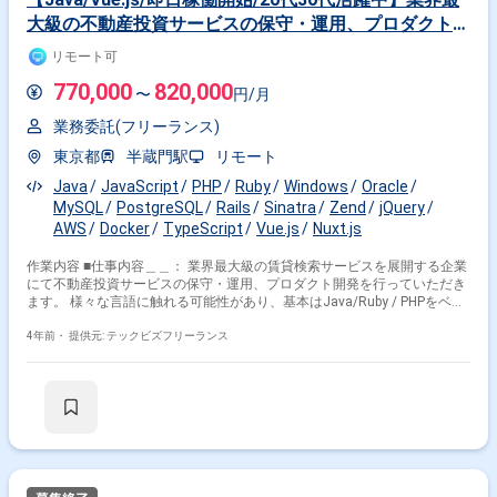
MySQL
TypeScript
Symfony
Python
大級の不動産投資サービスの保守・運用、プロダクト開
その他の職種から探す
発
リモート可
サーバーサイドエンジニア
770,000
820,000
〜
円/月
アプリケーションエンジニア
業務委託(フリーランス)
フロントエンドエンジニア
データサイエンティスト
東京都
半蔵門駅
リモート
インフラエンジニア
Java
JavaScript
PHP
Ruby
Windows
Oracle
MySQL
PostgreSQL
Rails
Sinatra
Zend
jQuery
AWS
Docker
TypeScript
Vue.js
Nuxt.js
作業内容 ■仕事内容＿＿： 業界最大級の賃貸検索サービスを展開する企業
にて不動産投資サービスの保守・運用、プロダクト開発を行っていただき
ます。 様々な言語に触れる可能性があり、基本はJava/Ruby / PHPをベー
スにWebアプリケーションの開発を行います。 現在Webアプリケーション
の刷新を行っており、 メインの開発スキルセットがPHP + Ruby + jQuery
4年前・
提供元: テックビズフリーランス
からJava + Vue + TypeScriptに移行しております。 - ■作業環境＿＿：
Windows/Mac選択可 ■開発環境 言語＿＿＿＿：
Java,PHP,Ruby,TypeScript,JavaScript ＤＢ＿＿＿＿：
MySQL,PostgreSQL,Oracle Database ＦW＿＿＿＿：Zend
Framework,Sinatra,Ruby on Rails,Play Framework,Vue.js,Nuxt.js 環境・
ＯＳ＿：AWS (Amazon Web Services) ツール＿＿＿：Docker ■体制＿＿
＿＿：1人〜3人 ■開発工程＿＿：基本設計|詳細設計|実装・構築・単体試
験|運用・保守 ■人物像＿＿＿： ・能動的に動ける方 ・提案を積極にでき