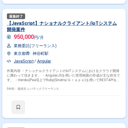
【JavaScript】ナショナルクライアント/IoTシステム
開発案件
950,000
円/月
業務委託(フリーランス)
東京都
神谷町駅
JavaScript
Angular
作業内容 ・ナショナルクライアントのIoTシステムにおけるクラウド開発
に携わって頂きます。 ・AngularJSを用いた管理画面の作成が主な担当で
す。 ・Heroku(PaaS)上でRuby(Sinatra/Ｇｒａｐｅ)を用いてRESTAPIを作
成しており、 経験がある方は、管理画面と併せて依頼されることもござ
います。 ・少人数のチームですので、開発工程のみというより、 広め
5年前・
提供元: レバテックフリーランス
のフェーズをご担当頂くイメージがより実際に近いです。 ※担当範囲は、
スキルや経験および進捗状況により変動いたします。