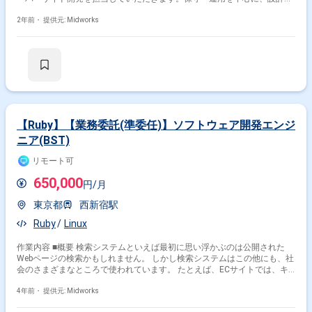
らテストまで一貫して業務を行います。 ■具体的な業務内容 ・PHPや
Ruby、TypeScriptを使用したサーバーサイド開発 ・設計からテストまでの
2年前・
提供元: Midworks
業務 ・エンジニア以外の職種との連携を通じたプロジェクト推進 勤務開
始時には、プロジェクトの一員として、コミュニケーションを取りながら
業務を進めて頂く予定です。また、緊急時に出社が必要となる場合がござ
います。 ------------------------------------------------------------------ 直近の参画案件の経験とご
希望に併せた案件のご紹介をさせて頂きます。 弊社は様々なプロジェクト
の提案を強みとしておりますので、お気軽にご相談頂けますと幸いです。
------------------------------------------------------------------ ※弊社では、法人、請負いの案件は取
り扱っておりません。
【Ruby】【業務委託(準委任)】ソフトウェア開発エンジ
ニア(BST)
リモート可
650,000
円/月
東京都
西新宿駅
Ruby
Linux
作業内容 ■概要 検索システムといえば最初に思い浮かぶのは公開された
Webページの検索かもしれません。 しかし検索システムはこの他にも、社
会のさまざまなところで使われています。 たとえば、ECサイトでは、キ
ーワードによる商品検索だけでなく、カテゴリや価格帯による絞り込みに
も使われます。 また、売れ筋商品のランキング表示やおすすめ商品表示に
4年前・
提供元: Midworks
も検索サービスが使われています。 ビジネスサーチテクノロジは検索に特