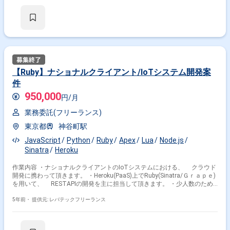
化したサービスプロバイダーとして、WebサイトやECサービスに短期間で
導入できる多様な検索サービスを自社開発し、フロントエンド、APIサー
バー、検索バックエンド、データ加工、管理画面などフルスタックで各マ
ーケット向けに提供しています。 ■具体的な作業内容 検索プロダクトに取
り込むデータの収集・加工を自動で行うプログラムの設計および実装をお
願いします。 ・各種ECプラットフォームからのデータの取り込み機能の
開発 ・データ加工ソフトウェアの開発 ■開発環境： ■プログラミング言
語：Ruby JavaScript(ES.next) HTML5 CSS3 ■フレームワーク：Ruby
on Rails Sinatra ■データベース：MariaDB Redisなど ■OS：Linux ■ク
【Ruby】ナショナルクライアント/IoTシステム開発案
ラウド：AWS ■その他：Git GitHub JIRA Jenkins CircleCI リモー
件
ト作業可能
950,000
円/月
業務委託(フリーランス)
東京都
神谷町駅
JavaScript
Python
Ruby
Apex
Lua
Node.js
Sinatra
Heroku
作業内容 ・ナショナルクライアントのIoTシステムにおける、 クラウド
開発に携わって頂きます。 ・Heroku(PaaS)上でRuby(Sinatra/Ｇｒａｐｅ)
を用いて、 RESTAPIの開発を主に担当して頂きます。 ・少人数のため
開発工程のみというより、 広めのフェーズをご担当頂くイメージがより
実際に近いです。 ・言語を問わない方は、 AngularJS/Python/Cordova
5年前・
提供元: レバテックフリーランス
の開発を依頼されることもございます。 ※担当範囲は、スキルや経験およ
び進捗状況により変動いたします。