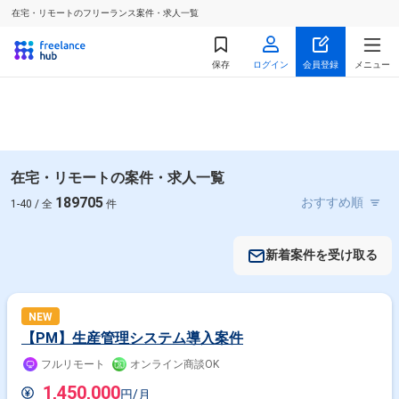
在宅・リモートのフリーランス案件・求人一覧
保存
ログイン
会員登録
メニュー
在宅・リモートの案件・求人一覧
189705
1-40 / 全
件
新着案件を受け取る
NEW
【PM】生産管理システム導入案件
フルリモート
オンライン商談OK
1,450,000
円/月