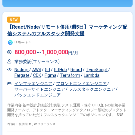
NEW
【React/Node/リモート併用/週5日】マーケティング配
信システムのフルスタック開発支援
リモート可
800,000
1,000,000
〜
円/月
業務委託(フリーランス)
Node.js
AWS
Git
GitHub
React
TypeScript
Fargate
CDK
Figma
Terraform
Lambda
インフラエンジニア
フロントエンドエンジニア
サーバーサイドエンジニア
フルスタックエンジニア
バックエンドエンジニア
作業内容 基本設計,詳細設計,実装,テスト,運用・保守 CTO直下の新規事業
開発チームで、アドテク・マーケティングテクノロジー領域のプロダクト
開発を担っていただくフルスタックエンジニアのポジションです。 SNSプ
ラットフォーム向けの配信システムは、現在社内運用チーム向けにβ版を
提供しており、今後はSaaS化も視野に入れた機能拡張を進めていきます。
2日前・
提供元: mijicaフリーランス
AIを全面的に取り入れた開発を推進しており、仕様駆動・テスト駆動の開
発スタイルのもと、 Reactによる管理画面からバックエンドAPIまで幅広く