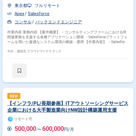
東京都
フルリモート
Apex
Salesforce
コンサル
バックエンドエンジニア
作業内容 業務内容 【案件概要】 ・コンサルティングファームにおけるIR
関連業務を支援する各種アプリケーション開発 ・Salesforceプラットフォ
ームを用いた最適なシステム環境の構築・運用 【作業内容】 ・Salesforce
を活用したIR向けアプリケーションの開発 ・要求仕様に基づく標準機能の
設定およびカスタム開発（Apex/LWC等） ・案件推進に伴うテスト、リリ
今日・
提供元: クラウドワークス テック
ース、保守運用対応 関わるサービス・プロダクト ■募集背景 増員のため
NEW
【インフラ/PL/長期参画】ITアウトソーシングサービス
企業における大手製造業向けNW設計構築運用支援
リモート可
500,000
600,000
〜
円/月