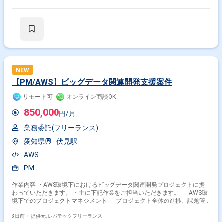
は、直接ご連絡いただいた方がスムーズです -------------------------------- - RAGを用
いたチャットボット - 開発業務効率化が目的。Slack上の会話履歴や
Confluence上の仕様書検索が可能 - タスク作成AI - 規定フォーマットに
合わせてJira上でタスクを生成 - フィンテックAI - ポイント獲得・仕様・
保有情報を見て顧客に購買レコメンドを行うAIエージェント - 想定利用
者数は800万人を超え、高負荷運用に耐えうるAI推論基盤が必要
NEW
【PM/AWS】ビッグデータ関連開発支援案件
リモート可
オンライン商談OK
850,000
円/月
業務委託(フリーランス)
愛知県
伏見駅
AWS
PM
作業内容 ・AWS環境下におけるビッグデータ関連開発プロジェクトに携
わっていただきます。 ・主に下記作業をご担当いただきます。 ‐AWS環
境下でのプロジェクトマネジメント ‐プロジェクト全体の進捗、課題管
理
3日前・
提供元: レバテックフリーランス