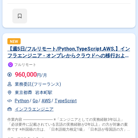
NEW
【週5日/フルリモート/Python,TypeScript,AWS,】イン
フラエンジニア - オンプレからクラウドへの移行および
レガシーシステムの基盤改善
フルリモート
960,000
円/月
業務委託(フリーランス)
東京都
岩本町駅
Python
Go
AWS
TypeScript
インフラエンジニア
作業内容 -------------------------------- ※「エンジニアとしての実務経験3年以上」
「必須要件に記載されている言語の実務経験が2年以上」の方が対象の案
件です ※外国籍の方は、「日本語能力検定1級」「日本語が母国語の方」
の方が対象です ※20代〜40代の経験者が望ましい案件です ※平日日中での