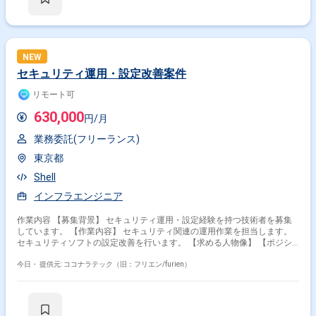
画の策定 - サービスの新規機能開発の推進 - チームと協力した運用や業務
改善のための開発
NEW
セキュリティ運用・設定改善案件
リモート可
630,000
円/月
業務委託(フリーランス)
掛け合わせ条件で絞り込む
東京都
Shell
特徴で絞り込む
インフラエンジニア
AWS × 在宅・リモート
Java × 在宅・リモート
作業内容 【募集背景】 セキュリティ運用・設定経験を持つ技術者を募集
PL/SQL × 在宅・リモート
JavaScript × 在宅・リモート
しています。 【作業内容】 セキュリティ関連の運用作業を担当します。
React × 在宅・リモート
セキュリティソフトの設定改善を行います。 【求める人物像】 【ポジシ
ョンの魅力】 セキュリティ運用および設定改善の実務経験を活かせます。
バックエンドエンジニア × 在宅・リモート
【開発環境】 Microsoft 365、PowerShellを使用します。
今日・
提供元: ココナラテック（旧：フリエン/furien）
PM × 在宅・リモート
SQL × 在宅・リモート
ITコンサルタント × 在宅・リモート