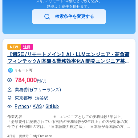
スキル･リモート･単価などで絞り込み、
効率よく案件を探せます。
検索条件を変更する
NEW
注目
【週5日/リモートメイン】AI・LLMエンジニア - 高負荷
フィンテックAI基盤＆業務効率化AI開発エンジニア募
集！
リモート可
784,000
円/月
業務委託(フリーランス)
東京都
渋谷駅
Python
AWS
GitHub
作業内容 -------------------------------- ※「エンジニアとしての実務経験3年以上」
「必須要件に記載されている言語の実務経験が2年以上」の方が対象の案
件です ※外国籍の方は、「日本語能力検定1級」「日本語が母国語の方」
の方が対象です ※20代〜40代の経験者が望ましい案件です ※平日日中での
稼働が前提となります。 ※すでにFindy Freelanceで担当がついている方
3日前・
提供元: Findy Freelance