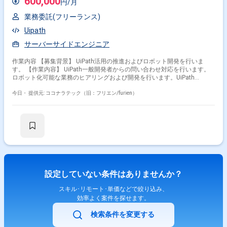
600,000
円/月
業務委託(フリーランス)
Uipath
サーバーサイドエンジニア
作業内容 【募集背景】 UiPath活用の推進およびロボット開発を行いま
す。 【作業内容】 UiPath一般開発者からの問い合わせ対応を行います。
ロボット化可能な業務のヒアリングおよび開発を行います。UiPath
Autopilotを用いたロボット作成の検証およびマニュアル化を行います。
【求める人物像】 【ポジションの魅力】 UiPath Autopilotを活用したロボ
今日・
提供元: ココナラテック（旧：フリエン/furien）
ット作成の検証に携われます。 【開発環境】 UiPath、UiPath Autopilotを
使用します。
設定していない条件はありませんか？
スキル･リモート･単価などで絞り込み、
効率よく案件を探せます。
検索条件を変更する