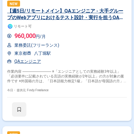
NEW
【週5日/リモートメイン】QAエンジニア - 大手グルー
プのWebアプリにおけるテスト設計・実行を担うQAポ
ジション
リモート可
960,000
円/月
業務委託(フリーランス)
東京都
八丁堀駅
QAエンジニア
作業内容 -------------------------------- ※「エンジニアとしての実務経験3年以上」
「必須要件に記載されている言語の実務経験が2年以上」の方が対象の案
件です ※外国籍の方は、「日本語能力検定1級」「日本語が母国語の方」
の方が対象です ※20代〜40代の経験者が望ましい案件です ※平日日中での
稼働が前提となります。 ※すでにFindy Freelanceで担当がついている方
今日・
提供元: Findy Freelance
は、直接ご連絡いただいた方がスムーズです -------------------------------- - Webアプ
リケーションにおける品質保証業務全般 - 業務要件の理解に基づく適切な
テスト観点の作成 - 各種テスト設計技法を用いたテスト設計 - テストケー
スに基づくテスト実行および不具合報告 - 開発チームと連携した品質改善
プロセスの推進