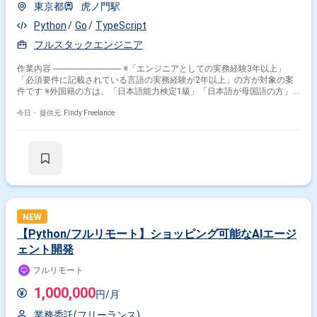
東京都
虎ノ門駅
Python
Go
TypeScript
フルスタックエンジニア
作業内容 -------------------------------- ※「エンジニアとしての実務経験3年以上」
「必須要件に記載されている言語の実務経験が2年以上」の方が対象の案
件です ※外国籍の方は、「日本語能力検定1級」「日本語が母国語の方」
の方が対象です ※20代〜40代の経験者が望ましい案件です ※平日日中での
稼働が前提となります。 ※すでにFindy Freelanceで担当がついている方
今日・
提供元: Findy Freelance
は、直接ご連絡いただいた方がスムーズです -------------------------------- ‐各種受託
案件における設計、開発、運用 ‐AI駆動による効率的なコーディングおよ
びシステム実装 ‐クライアントの要望に応じた機能要件の具現化
NEW
【Python/フルリモート】ショッピング可能なAIエージ
ェント開発
フルリモート
1,000,000
円/月
業務委託(フリーランス)