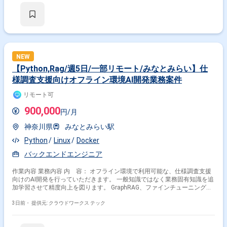
関われる環境です。 【主な業務】 ・ポップアップ画面作成機能、
MFA（多要素認証）、アカウント招待、権限機能などの開発 ・運用担当者
向けの配信用管理画面の実装 ・配信基盤・認証認可・決済・集計基盤・
AWSインフラ（IaC）など、プロダクト全体の開発 開発は半月スプリント
でのスクラム体制で、スプリントプランニング、デイリースクラム、レビ
ュー、レトロスペクティブを実施しています。 バーチャルオフィスを用い
た同期コミュニケーションと、Slackやドキュメントを活用した非同期コ
NEW
ミュニケーションを組み合わせた開発スタイルです。 稼働スタイル： ・
【Python,Rag/週5日/一部リモート/みなとみらい】仕
普段はリモートですが、月1回程度の出社および、リリース前の集中期間
様調査支援向けオフライン環境AI開発業務案件
（おおよそ3ヶ月ごと）には1週間程度の連続出社が発生します。 ・リモ
ート時はバーチャルオフィスへ常時ログインして作業いただきます。 ・有
リモート可
料IDEやAI開発支援ツールなど、必要ソフトウェアの貸与制度がありま
す。 ・精算は稼働時間×単価の時間精算方式です。
900,000
円/月
神奈川県
みなとみらい駅
Python
Linux
Docker
バックエンドエンジニア
作業内容 業務内容 内 容： オフライン環境で利用可能な、仕様調査支援
向けのAI開発を行っていただきます。 一般知識ではなく業務固有知識を追
加学習させて精度向上を図ります。 GraphRAG、ファインチューニング、
その他有効な手法を検討しつつ、モデルの選定、チューニング、チューニ
ング前後のモデル検証、評価報告を実施していただきます。 関わるサービ
3日前・
提供元: クラウドワークス テック
ス・プロダクト ■募集背景 増員のため