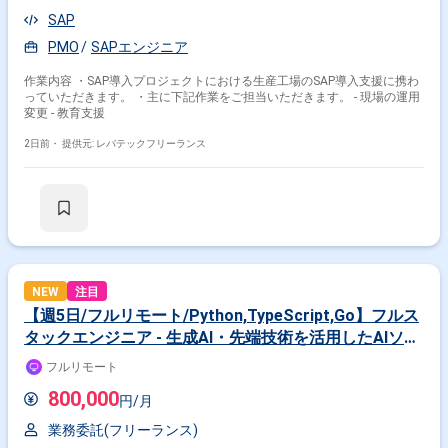
SAP
PMO
SAPエンジニア
作業内容 ・SAP導入プロジェクトにおける生産工場のSAP導入支援に携わ
っていただきます。 ・主に下記作業をご担当いただきます。 - 現場の運用
変更 - 教育支援
2日前・
提供元: レバテックフリーランス
NEW
注目
【週5日/フルリモート/Python,TypeScript,Go】フルス
タックエンジニア - 生成AI・先端技術を活用したAIソリ
ューションおよびプロダクト開発
フルリモート
800,000
円/月
業務委託(フリーランス)