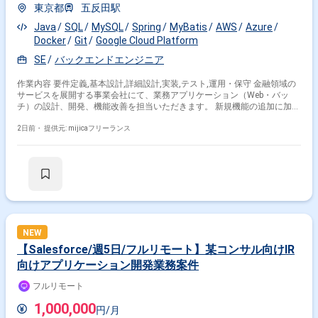
東京都
五反田駅
Java
SQL
MySQL
Spring
MyBatis
AWS
Azure
Docker
Git
Google Cloud Platform
SE
バックエンドエンジニア
作業内容 要件定義,基本設計,詳細設計,実装,テスト,運用・保守 金融領域の
サービスを展開する事業会社にて、業務アプリケーション（Web・バッ
チ）の設計、開発、機能改善を担当いただきます。 新規機能の追加に加え
て、既存システムの改善やリプレイスも対象範囲に含まれ、要件の整理か
ら実装、運用までを一貫して進める体制です。 サーバーサイドは Java を
2日前・
提供元: mijicaフリーランス
中心に、Spring Boot や Quarkus を用いて開発しており、実行基盤は AWS
上のコンテナ環境です。 利用者との距離が非常に近く、現場の要望を直接
受け取りながら開発を進められる環境のため、要件に対してオーナーシッ
プを持って動ける方に適しています。 入場後の初日から数日間は出社が必
要ですが、それ以降は基本的にリモートワークで稼働いただけます。 業務
状況に応じて出社が発生する場合がありますので、必要時に都内オフィス
へ出社できる範囲にお住まいの方を希望します。
NEW
【Salesforce/週5日/フルリモート】某コンサル向けIR
向けアプリケーション開発業務案件
フルリモート
1,000,000
円/月