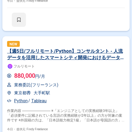
稼働が前提となります。 ※すでにFindy Freelanceで担当がついている方
今日・
提供元: Findy Freelance
は、直接ご連絡いただいた方がスムーズです -------------------------------- - クライア
ント企業向けのソフトウェア（主にバックエンド・システム）の設計・開
発 - オンプレミス環境からAWSへの移行およびインフラ構築 - レガシーシ
ステムのモダン化、リファクタリング、および障害対応 - AI駆動開発ツー
ルを積極的に活用した、効率的かつ高速なプロダクト開発の実践 - 開発体
制の強化に向けた、チーム内での技術的な連携やサポート
NEW
【週5日/フルリモート/Python】コンサルタント - 人流
データを活用したスマートシティ開発におけるデータ分
析・ITコンサルティング
フルリモート
880,000
円/月
業務委託(フリーランス)
東京都
大手町駅
Python
Tableau
作業内容 -------------------------------- ※「エンジニアとしての実務経験3年以上」
「必須要件に記載されている言語の実務経験が2年以上」の方が対象の案
件です ※外国籍の方は、「日本語能力検定1級」「日本語が母国語の方」
の方が対象です ※20代〜40代の経験者が望ましい案件です ※平日日中での
稼働が前提となります。 ※すでにFindy Freelanceで担当がついている方
今日・
提供元: Findy Freelance