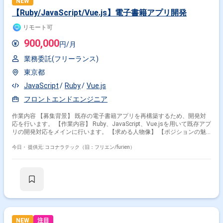
NEW
【Ruby/JavaScript/Vue.js】電子書籍アプリ開発
リモート可
900,000
円/月
業務委託(フリーランス)
東京都
JavaScript
Ruby
Vue.js
フロントエンドエンジニア
作業内容 【募集背景】 既存の電子書籍アプリを再構築するため、開発対
応を行います。 【作業内容】 Ruby、JavaScript、Vue.jsを用いて既存アプ
リの開発対応をメインに行います。 【求める人物像】 【ポジションの魅
力】 電子書籍アプリの再構築および既存アプリ開発に携われます。 【開
発環境】 Ruby、JavaScript、Vue.js、Backbone.jsを使用します。
今日・
提供元: ココナラテック（旧：フリエン/furien）
NEW
注目