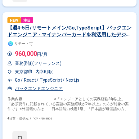
NEW
注目
【週4-5日/リモートメイン/Go,TypeScript】バックエン
ドエンジニア - マイナンバーカードを利活用したデジタ
ル身分証アプリ等のバックエンド開発
リモート可
960,000
円/月
業務委託(フリーランス)
東京都
内幸町駅
Go
React
TypeScript
Next.js
バックエンドエンジニア
作業内容 -------------------------------- ※「エンジニアとしての実務経験3年以上」
「必須要件に記載されている言語の実務経験が2年以上」の方が対象の案
件です ※外国籍の方は、「日本語能力検定1級」「日本語が母国語の方」
の方が対象です ※20代〜40代の経験者が望ましい案件です ※平日日中での
稼働が前提となります。 ※すでにFindy Freelanceで担当がついている方
4日前・
提供元: Findy Freelance
は、直接ご連絡いただいた方がスムーズです -------------------------------- - PoCを含
む複数のWeb・スマートフォンアプリにおけるバックエンド開発 - 新規サ
ービスや既存サービスにおける要件定義の実施 - 自治体や民間企業などの
顧客とのコミュニケーション - サービス開発に伴う設計仕様および実行計