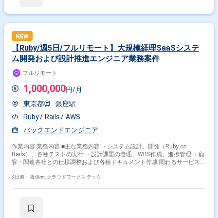
PHP × 在宅・リモート
その他の条件で検索する
NEW
【Ruby/週5日/フルリモート】大規模経理SaaSシステ
その他開発言語・スキルから探す
ム開発および設計推進エンジニア業務案件
Spring
Struts
SpringBoot
JavaScript
SQL
フルリモート
AWS
Oracle
Linux
PHP
React
1,000,000
円/月
その他の職種から探す
東京都
銀座駅
サーバーサイドエンジニア
バックエンドエンジニア
Ruby
Rails
AWS
スマホアプリエンジニア
フロントエンドエンジニア
バックエンドエンジニア
PM
作業内容 業務内容 ■主な業務内容 ・システム設計、開発（Ruby on
Rails）、各種テストの実行 ・設計課題の管理、WBS作成、進捗管理 ・顧
客・関連各社との仕様調整および各種ドキュメント作成 関わるサービス・
プロダクト ■案件概要 大手小売企業向け経理SaaSシステムの追加機能お
よび新規開発プロジェクトにおけるシニアSE募集です。
3日前・
提供元: クラウドワークス テック