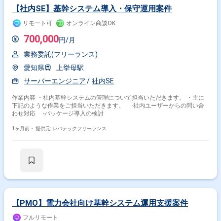
【社内SE】基幹システム導入・保守運用案件
リモート可
オンライン商談OK
700,000
円/月
業務委託(フリーランス)
愛知県
上挙母駅
サーバーエンジニア
社内SE
作業内容 ・社内基幹システムの管理について担当いただきます。 ・主に
下記のような作業をご担当いただきます。 ‐社内ユーザーからの問い合
わせ対応 ‐パッケージ導入の検討
1ヶ月前・
提供元: レバテックフリーランス
【PMO】電力会社向け基幹システム運用支援案件
フルリモート