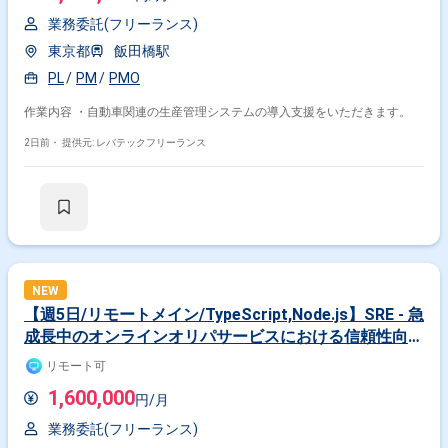
業務委託(フリーランス)
東京都
飯田橋駅
PL
PM
PMO
作業内容 ・自動車関連の生産管理システムの導入支援をいただきます。
2日前・
提供元: レバテックフリーランス
NEW
【週5日/リモートメイン/TypeScript,Node.js】SRE - 急
成長中のオンラインオリパサービスにおける信頼性向上
とインフラ基盤改善
リモート可
1,600,000
円/月
業務委託(フリーランス)