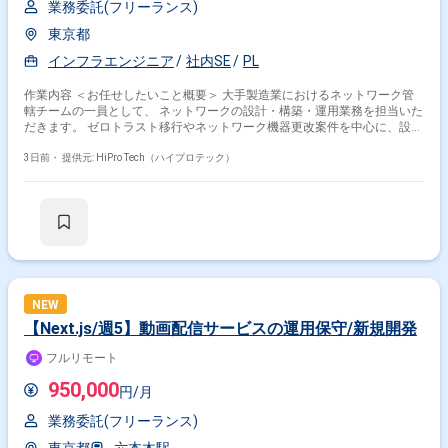
業務委託(フリーランス)
東京都
インフラエンジニア
社内SE
PL
作業内容 ＜お任せしたいこと概要＞ 大手製造業におけるネットワーク管
轄チームの一員として、 ネットワークの設計・構築・運用業務を担当いた
だきます。 ゼロトラスト移行やネットワーク機器更改案件を中心に、設計
構築から保守運用、 障害対応まで幅広くご支援いただく想定です。 ＜依
頼業務詳細＞ L3スイッチ老朽化更新対応 MACアドレス認証サーバ更新対
3日前・
提供元: HiPro Tech（ハイプロテック）
応 Cisco WLCリプレース対応 ゼロトラスト環境への移行推進 新規システ
ム導入に伴うNW設計・構築 ルータ、スイッチ、無線LAN、Firewall、ロー
ドバランサ導入 保守終了機器のリプレース対応 障害対応（国内・海外）
各種問い合わせ対応 計画停電に伴う保守対応 NW/SV機器のパッチ適用・
バージョンアップ LAN工事およびNW設定変更対応 ベンダー成果物レビュ
ー 作業計画作成 RADIUSサーバ管理 不正接続防止サーバ管理 監視サーバ
管理 閉域ネットワークサービス管理 ＜プロジェクトのスケジュールにつ
いて＞ 2026年9月開始予定です。終了時期は未定ですが、長期参画を想定
しています。 ＜組織構成＞ 同社NW管轄チーム：PL1名 メンバー複数名
NEW
SI企業チーム：PM1～2名 メンバー複数名 同社が連携しているSI企業に
【Next.js/週5】動画配信サービスの運用保守/新規開発
て、大手製造業をクライアントとしたプロジェクトが進んでいる。 2030
年度までに予定されているゼロトラスト化や各種ネットワーク機器のリプ
フルリモート
レース案件が複数進行しており、 設計構築と運用保守の双方を担えるネッ
トワークエンジニアが不足している。 そのため、Cisco環境に精通し、自
950,000
円/月
走してプロジェクト推進が可能な即戦力人材を募集している。
業務委託(フリーランス)