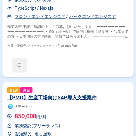
東京都
六本木駅
TypeScript
Next.js
フロントエンドエンジニア
バックエンドエンジニア
作業内容 下記ご確認の上、ご応募お願いいたします。 ーーーーーーーー
ーーーーーーーーーー ・週5（月〜金）で日中に稼働可能な方 ・45歳まで
の方 ・日本国籍の方 ※副業、請負ではありません。 ーーーーーーーーーー
ーーーーーーーー ■案件内容 目的 ・ユーザー体験向上を目的とした新規機
能開発 ・機能を追加したり、性能を向上させたり、手を加えて、今より良
今日・
提供元: フリーランスポート（Freelance Port）
くすること 業務内容 ・システムやソフトウェアの開発 ・既存のサービス
に機能を追加したり、性能を向上 ・2チームが同じリポジトリを管理して
おり、両チーム間での密な連携が必要 ■開発環境 ・Next.js
v15（AppRouter） ・TypeScript ・Tailwind CSS ・GraphQL ・Zustand ・
Jest / React Testing Library ・Docker ■開発体制 ・スクラムの考え方に基
づいた開発手法をとっています。 チーム構成の特徴： Aチーム: プロダク
トのコード品質を管理することがミッション Bチーム: プロダクトの売上
向上がミッション ・Bチームは施策の立案段階から関わり、UI/UXに対す
る強い思いが求められる ・外部ステークホルダー（デザイナー、企画開発
NEW
注目
チーム等）との密な連携が必須 ■商流：エンド→弊社 ■契約形態：準委任
【PMO】生産工場向けSAP導入支援案件
契約 ■面談回数：2回 ■基本精算幅：140-180h ■支払いサイト：月末締め
翌月末日払い（30日サイト） ■更新期間：3ヶ月更新予定 ■最低稼働日
リモート可
数：週5日 ■最寄駅：六本木 ■リモート状況：フルリモート（地方可能）
850,000
円/月
業務委託(フリーランス)
愛知県
名古屋駅