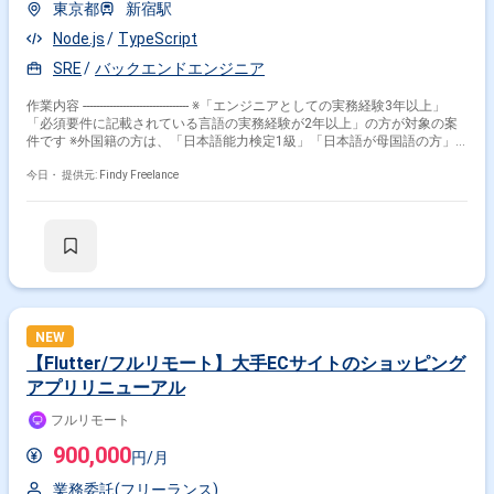
東京都
新宿駅
Node.js
TypeScript
SRE
バックエンドエンジニア
作業内容 -------------------------------- ※「エンジニアとしての実務経験3年以上」
「必須要件に記載されている言語の実務経験が2年以上」の方が対象の案
件です ※外国籍の方は、「日本語能力検定1級」「日本語が母国語の方」
の方が対象です ※20代〜40代の経験者が望ましい案件です ※平日日中での
稼働が前提となります。 ※すでにFindy Freelanceで担当がついている方
今日・
提供元: Findy Freelance
は、直接ご連絡いただいた方がスムーズです -------------------------------- - SLO/SLI
の設計および運用 - 可用性、性能、スケーラビリティ改善の推進 - 監視、
アラートの設計および運用 - インシデント対応（原因分析、復旧、ポスト
モーテム作成、再発防止策の実装） - 運用の標準化および自動化（デプロ
イ・リリースフロー整備、定常作業の自動化、運用負荷削減） - ガチャイ
ベント時の大規模スパイクアクセスに対する負荷対策 - 数テラバイト規模
のデータベースにおけるパフォーマンス改善
NEW
【Flutter/フルリモート】大手ECサイトのショッピング
アプリリニューアル
フルリモート
900,000
円/月
業務委託(フリーランス)