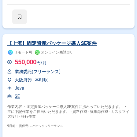
は、直接ご連絡いただいた方がスムーズです -------------------------------- - クライア
ントが求める分析レポート内容や仮説のヒアリング - 分析ストーリーの設
計 - Pythonを用いたデータ分析作業 - 分析結果を基にした分析レポートの
資料化 - 分析内容に関する顧客対応およびプロジェクト管理 - クライアン
ト環境におけるデータ分析基盤構築（PoCレベル）の支援 - 分析結果に基
づく意思決定支援やビジネスプラン作成の対応
【上流】固定資産パッケージ導入SE案件
リモート可
オンライン商談OK
550,000
円/月
業務委託(フリーランス)
大阪府
本町駅
Java
SE
作業内容 ・固定資産パッケージ導入SE案件に携わっていただきます。 ・
主に下記作業をご担当いただきます。 - 資料作成 - 議事録作成 - カスタマイ
ズ設計 - 移行作業
9日前・
提供元: レバテックフリーランス