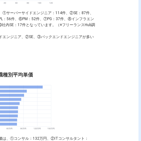
、①
サーバーサイドエンジニア
：114件、②
SE
：87件、
PL
：56件、⑥
PM
：52件、⑦
PG
：37件、⑧
インフラエン
⑩
社内SE
：17件となっています。（※フリーランスHub調
ドエンジニア
、②
SE
、③
バックエンドエンジニア
が多い
rtの職種別平均単価
単価は、①
コンサル
：132万円、②
ITコンサルタント
：