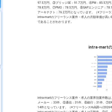
97.5万円、③
ブリッジSE
：91.7万円、④
PM
：85.5万
78.8万円、⑦
PMO
：78.5万円、⑧
SAPエンジニア
：78
アーキテクト
：76.2万円となっています。（※フリーランス
intra-martのフリーランス案件・求人の月額単価が高
であることがわかります。
intra-ma
intra-martのフリーランス案件・求人の業界別案件数
メーカー ：33件、⑤通信：31件、⑥銀行：31件、⑦E
14件となっています。（※フリーランスHub調べ/2026年