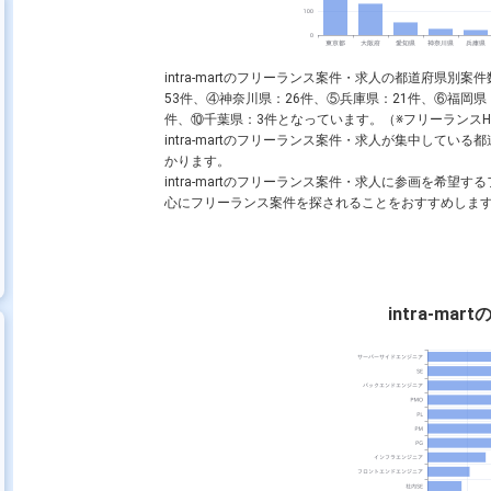
intra-martのフリーランス案件・求人の都道府県別
acle
PostgreSQL
HTML
Spring
CSS
Linux
Windows
53件、④神奈川県：26件、⑤兵庫県：21件、⑥福岡
件、⑩千葉県：3件となっています。（※フリーランスHub
intra-martのフリーランス案件・求人が集中して
かります。
PMO
フロントエンドエンジニア
バックエンドエンジニア
intra-martのフリーランス案件・求人に参画を希
心にフリーランス案件を探されることをおすすめしま
intra-ma