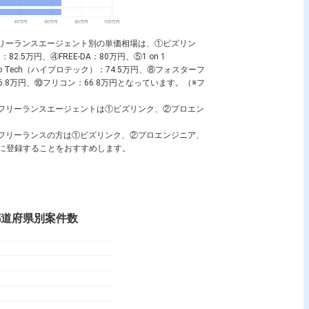
いるフリーランスエージェント別の単価相場は、①ビズリン
2.5万円、④FREE-DA：80万円、⑤1 on 1
⑦HiPro Tech（ハイプロテック）：74.5万円、⑧フォスターフ
.8万円、⑩フリコン：66.8万円となっています。（※フ
が高いフリーランスエージェントは①ビズリンク、②プロエン
望するフリーランスの方は①ビズリンク、②プロエンジニア、
ントに登録することをおすすめします。
tの都道府県別案件数