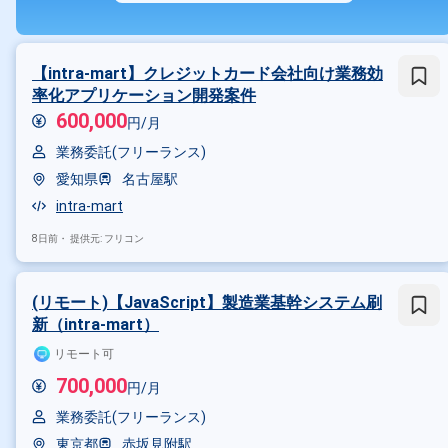
【intra-mart】クレジットカード会社向け業務効
率化アプリケーション開発案件
600,000
円/月
業務委託(フリーランス)
愛知県
名古屋駅
intra-mart
8日前・
提供元: フリコン
(リモート)【JavaScript】製造業基幹システム刷
新（intra-mart）
リモート可
700,000
円/月
業務委託(フリーランス)
東京都
赤坂見附駅