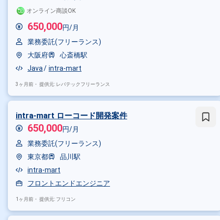
オンライン商談OK
650,000
円/月
業務委託(フリーランス)
大阪府
心斎橋駅
Java
intra-mart
3ヶ月前・
提供元: レバテックフリーランス
intra-mart ローコード開発案件
650,000
円/月
業務委託(フリーランス)
東京都
品川駅
掛け合わせ条件で絞り込む
intra-mart
特徴で絞り込む
フロントエンドエンジニア
intra-mart × 在宅・リモート
1ヶ月前・
提供元: フリコン