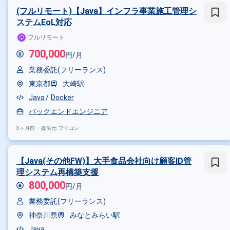
その他の条件で検索する
(フルリモート)【Java】インフラ事業施工管理シ
ステムEoL対応
その他開発言語・スキルから探す
フルリモート
Java
JavaScript
SQL
Or
700,000
円/月
その他の職種から探す
業務委託(フリーランス)
サーバーサイドエンジニア
PM
東京都
大崎駅
Java
Docker
バックエンドエンジニア
3ヶ月前・
提供元: フリコン
【Java(その他FW)】大手食品会社向け顧客ID管
理システム再構築支援
800,000
円/月
業務委託(フリーランス)
神奈川県
みなとみらい駅
Java