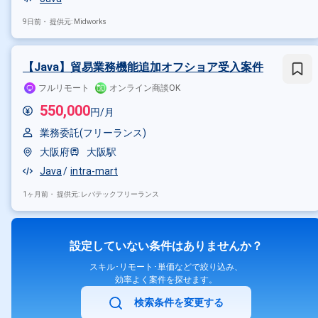
9日前・
提供元: Midworks
【Java】貿易業務機能追加オフショア受入案件
フルリモート
オンライン商談OK
550,000
円/月
業務委託(フリーランス)
大阪府
大阪駅
Java
intra-mart
1ヶ月前・
提供元: レバテックフリーランス
設定していない条件はありませんか？
スキル･リモート･単価などで絞り込み、
効率よく案件を探せます。
検索条件を変更する