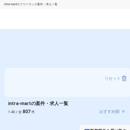
intra-martのフリーランス案件・求人一覧
リセット
intra-martの案件・求人一覧
807
1-40 / 全
件