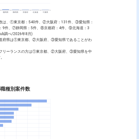
案件数は、①東京都：540件、②大阪府：131件、③愛知県：
県：9件、⑦静岡県：5件、⑧京都府：4件、⑨北海道：3
調べ/2026年8月)
いる都道府県は①東京都、②大阪府、③愛知県であることがわ
望するフリーランスの方は①東京都、②大阪府、③愛知県を中
す。
rtの職種別案件数