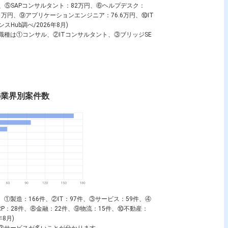
円、⑤
SAPコンサルタント
：82万円、⑥
ヘルプデスク
：
.1万円、⑨
アプリケーションエンジニア
：76.6万円、⑩
IT
Hub調べ/2026年8月)
い職種は①
コンサル
、②
ITコンサルタント
、③
ブリッジSE
rtの業界別案件数
は、①製造：166件、②IT：97件、③サービス：59件、④
RP：28件、⑧金融：22件、⑨物流：15件、⑩不動産：
8月)