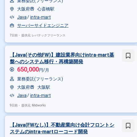
業務委託(フリーランス)
大阪府
心斎橋駅
Java
intra-mart
サーバーサイドエンジニア
7日前・
提供元: レバテックフリーランス
【Java(その他FW)】建設業界向けintra-mart基
盤へのシステム移行・再構築開発
650,000
円/月
業務委託(フリーランス)
大阪府
大阪駅
Java
intra-mart
9日前・
提供元: Midworks
【Java(FWなし)】不動産業向け会計フロントシ
ステムのintra-martローコード開発