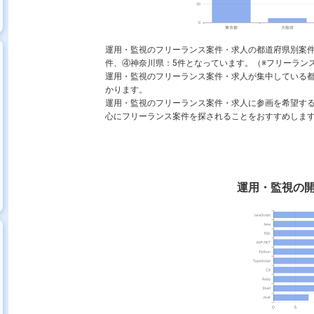
運用・監視のフリーランス案件・求人の都道府県別案件
S
VMware
Oracle
Java
JP1
Unix
Shell
件、④神奈川県：5件となっています。（※フリーランスHu
運用・監視のフリーランス案件・求人が集中している
かります。
運用・監視のフリーランス案件・求人に参画を希望す
スク
サーバーエンジニア
ネットワークエンジニア
SRE
心にフリーランス案件を探されることをおすすめしま
運用・監視の