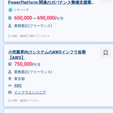
PowerPlatform 関連のガバナンス整備支援業務
案件
リモート可
650,000
690,000
〜
円/月
業務委託(フリーランス)
3ヶ月前・
提供元: CWCフリーランス
小売業界向けシステムのAWSインフラ改善
【AWS】
750,000
円/月
業務委託(フリーランス)
東京都
AWS
インフラエンジニア
2ヶ月前・
提供元: フリコン