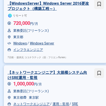
【WindowsServer】Windows Server 2016更改
プロジェクト（構築工程～）
リモート可
720,000
円/月
業務委託(フリーランス)
東京都
Windows
Windows Server
インフラエンジニア
7日前・
提供元: ココナラテック（旧：フリエン/furien）
【ネットワークエンジニア】大規模システム向
掛け合わせ条件で絞り込む
けSRE運用・監視
1,000,000
円/月
特徴で絞り込む
業務委託(フリーランス)
運用・監視 × 在宅・リモート
東京都
東京駅
ネットワークエンジニア
運用・監視
SRE