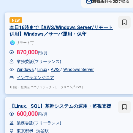
新着案件を受け取る
NEW
本日16時まで【AWS/Windows Server/リモート
併用】Windows／サーバ運用・保守
リモート可
870,000
円/月
業務委託(フリーランス)
Windows
Linux
AWS
Windows Server
インフラエンジニア
1日前・
提供元: ココナラテック（旧：フリエン/furien）
【Linux、SQL】基幹システムの運用・監視支援
600,000
円/月
業務委託(フリーランス)
東京都
渋谷駅