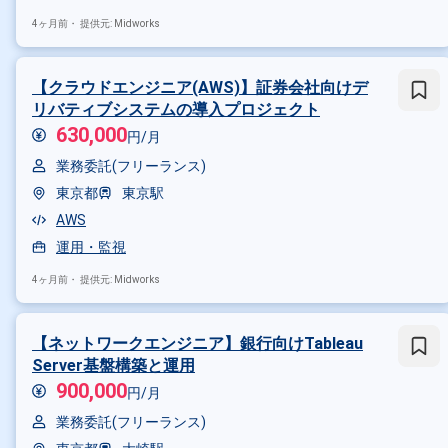
その他の条件で検索する
4ヶ月前・
提供元: Midworks
その他開発言語・スキルから探す
Linux
Windows
SQL
AW
【クラウドエンジニア(AWS)】証券会社向けデ
リバティブシステムの導入プロジェクト
その他の職種から探す
630,000
円/月
インフラエンジニア
ヘルプデ
業務委託(フリーランス)
東京都
東京駅
AWS
運用・監視
4ヶ月前・
提供元: Midworks
【ネットワークエンジニア】銀行向けTableau
Server基盤構築と運用
900,000
円/月
業務委託(フリーランス)