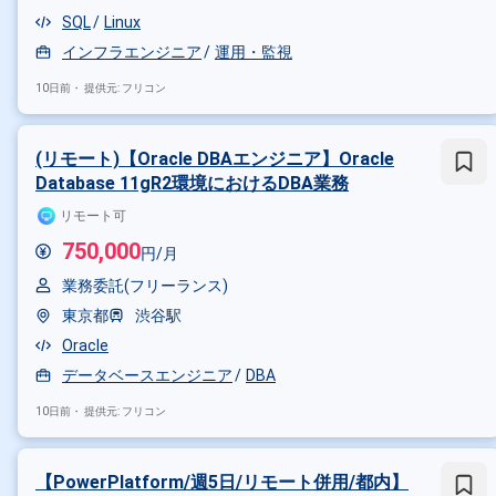
SQL
Linux
インフラエンジニア
運用・監視
10日前・
提供元: フリコン
(リモート)【Oracle DBAエンジニア】Oracle
Database 11gR2環境におけるDBA業務
リモート可
750,000
円/月
業務委託(フリーランス)
東京都
渋谷駅
Oracle
データベースエンジニア
DBA
10日前・
提供元: フリコン
【PowerPlatform/週5日/リモート併用/都内】