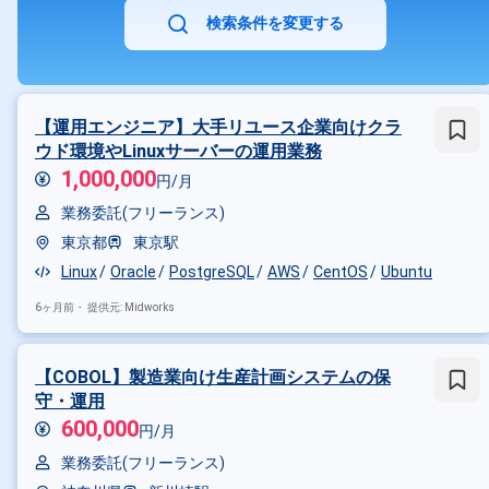
検索条件を変更する
【運用エンジニア】大手リユース企業向けクラ
ウド環境やLinuxサーバーの運用業務
1,000,000
円/月
業務委託(フリーランス)
東京都
東京駅
Linux
Oracle
PostgreSQL
AWS
CentOS
Ubuntu
6ヶ月前・
提供元: Midworks
【COBOL】製造業向け生産計画システムの保
守・運用
600,000
円/月
業務委託(フリーランス)