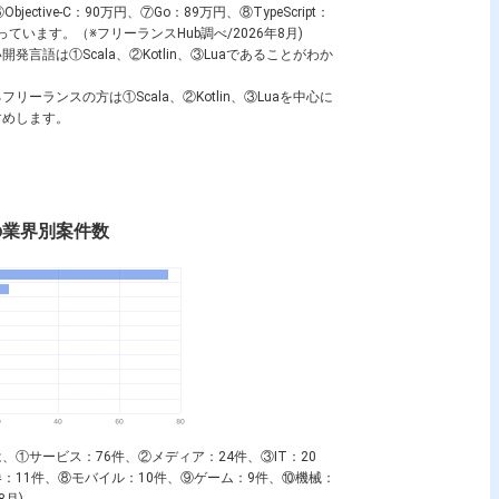
⑥
Objective-C
：90万円、⑦
Go
：89万円、⑧
TypeScript
：
っています。（※フリーランスHub調べ/2026年8月)
い開発言語は①
Scala
、②
Kotlin
、③
Lua
であることがわか
るフリーランスの方は①
Scala
、②
Kotlin
、③
Lua
を中心に
すめします。
の業界別案件数
①サービス：76件、②メディア：24件、③IT：20
⑦証券：11件、⑧モバイル：10件、⑨ゲーム：9件、⑩機械：