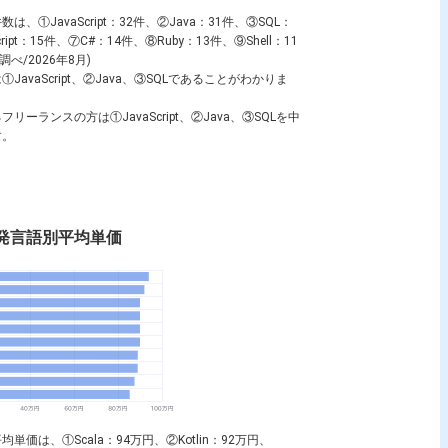
件数は、①
JavaScript
：32件、②
Java
：31件、③
SQL
：
ript
：15件、⑦
C#
：14件、⑧
Ruby
：13件、⑨
Shell
：11
べ/2026年8月)
は①
JavaScript
、②
Java
、③
SQL
であることがわかりま
るフリーランスの方は①
JavaScript
、②
Java
、③
SQL
を中
す。
発言語別平均単価
平均単価は、①
Scala
：94万円、②
Kotlin
：92万円、