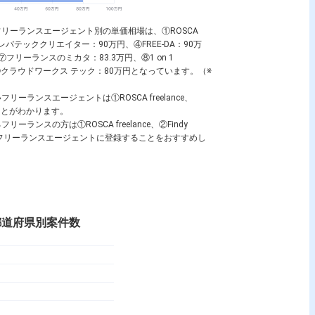
リーランスエージェント別の単価相場は、①ROSCA
0万円、③レバテッククリエイター：90万円、④FREE-DA：90万
⑦フリーランスのミカタ：83.3万円、⑧1 on 1
1.7万円、⑩クラウドワークス テック：80万円となっています。（※
ランスエージェントは①ROSCA freelance、
あることがわかります。
スの方は①ROSCA freelance、②Findy
数のフリーランスエージェントに登録することをおすすめし
都道府県別案件数