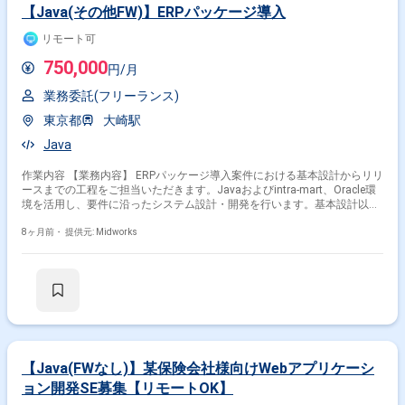
Java
JavaScript
SQL
Oracle
PostgreSQL
【Java(その他FW)】ERPパッケージ導入
HTML
Spring
CSS
Linux
Windows
リモート可
その他の職種から探す
750,000
円/月
サーバーサイドエンジニア
PM
PMO
業務委託(フリーランス)
フロントエンドエンジニア
バックエンドエンジニア
東京都
大崎駅
Java
作業内容 【業務内容】 ERPパッケージ導入案件における基本設計からリリ
ースまでの工程をご担当いただきます。Javaおよびintra-mart、Oracle環
境を活用し、要件に沿ったシステム設計・開発を行います。基本設計以降
の工程を一人称で遂行できる方を想定しており、将来的にはフェーズ2や
別案件へのスライドの可能性もあります。勤務形態は基本リモートで、必
8ヶ月前・
提供元: Midworks
要に応じて大崎オフィスへの出社があります。 【作業内容】 ・ERPパッケ
ージ導入における基本設計?リリースまでの開発業務 ・Java、intra-
mart、Oracle環境を用いたシステム開発 ・既存業務との調整や仕様確認
・フェーズ2や別案件への対応準備 ・リリースに向けたテストおよび改善
作業
【Java(FWなし)】某保険会社様向けWebアプリケーシ
ョン開発SE募集【リモートOK】