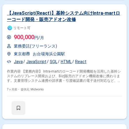
【JavaScript(React)】基幹システム向けIntra-martロ
ーコード開発・販売アドオン改修
リモート可
900,000
円/月
業務委託(フリーランス)
東京都
お台場海浜公園駅
Java
JavaScript
SQL
HTML
React
作業内容 【業務内容】 Intra-martのローコード開発機能を活用した基幹シ
ステムのリプレース開発および、Biz∫販売のアドオン機能改修に携わりま
す。文書管理システム連携や請求書・引渡確認書の電子送付対応など、業
務効率化に直結する機能開発を行います。要件定義から設計、実装、テス
トまで一貫して対応します。 【作業内容】 ・Intra-martローコード開発
7ヶ月前・
提供元: Midworks
（BloomMaker, LogicDesigner）による機能開発 ・共通部品や基盤部品の
開発 ・ローコードで対応できない処理のJava/スクリプト開発 ・Biz∫販売
アドオン機能改修（文書管理システム連携、電子送付対応） ・要件定義セ
その他の条件で検索する
ッションリード ・要件定義、基本設計、詳細設計、実装、テスト 【リモ
ート日数】ハイブリッド（プロジェクトフェーズにより出社場所・頻度変
動あり）
その他開発言語・スキルから探す