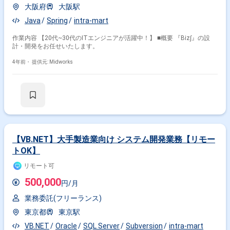
大阪府
大阪駅
Java
Spring
intra-mart
作業内容 【20代~30代のITエンジニアが活躍中！】 ■概要 『Biz∫』の設
計・開発をお任せいたします。
4年前・
提供元: Midworks
【VB.NET】大手製造業向け システム開発業務【リモー
トOK】
リモート可
500,000
円/月
業務委託(フリーランス)
東京都
東京駅
VB.NET
Oracle
SQL Server
Subversion
intra-mart