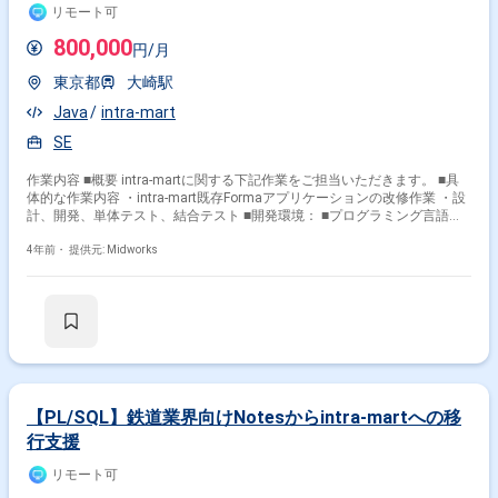
リモート可
800,000
円/月
東京都
大崎駅
Java
intra-mart
SE
作業内容 ■概要 intra-martに関する下記作業をご担当いただきます。 ■具
体的な作業内容 ・intra-mart既存Formaアプリケーションの改修作業 ・設
計、開発、単体テスト、結合テスト ■開発環境： ■プログラミング言語：
Java 等
4年前・
提供元: Midworks
【PL/SQL】鉄道業界向けNotesからintra-martへの移
行支援
リモート可