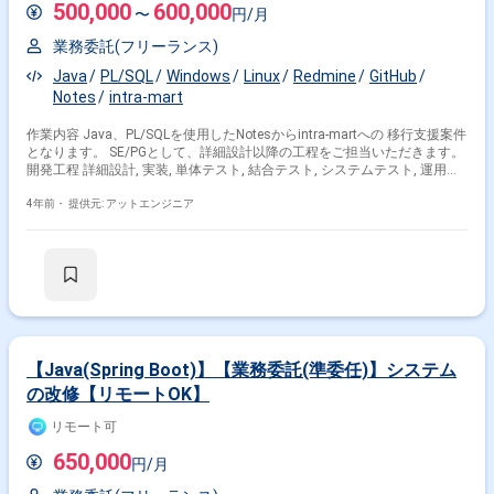
500,000
600,000
〜
円/月
業務委託(フリーランス)
Java
PL/SQL
Windows
Linux
Redmine
GitHub
Notes
intra-mart
作業内容 Java、PL/SQLを使用したNotesからintra-martへの 移行支援案件
となります。 SE/PGとして、詳細設計以降の工程をご担当いただきます。
開発工程 詳細設計, 実装, 単体テスト, 結合テスト, システムテスト, 運用・
保守
4年前・
提供元: アットエンジニア
【Java(Spring Boot)】【業務委託(準委任)】システム
の改修【リモートOK】
リモート可
650,000
円/月