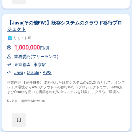
【Java(その他FW)】既存システムのクラウド移行プロ
ジェクト
リモート可
1,000,000
円/月
業務委託(フリーランス)
東京都
東京駅
Java
Oracle
AWS
作業内容 【案件概要】 老朽化した既存システムのEOL対応として、オンプ
レミス環境からAWSクラウドへの移行を行うプロジェクトです。 Javaお
よびOracleを用いて構築されたWebシステムを対象に、クラウド環境への
リフト＆シフトを中心とした移行作業を実施します。 移行計画の策定から
移行作業、テストまでを担当し、移行後は運用保守に関わる可能性もあり
5ヶ月前・
提供元: Midworks
ます。 基本はリモートワークですが、必要に応じて出社対応が発生する場
合があります。 【作業内容】 ・オンプレミス環境のJava Webアプリケー
ションおよびOracleデータベースのAWS移行対応 ・AWS環境への移行計
画の策定および実行 ・既存システムのリフト＆シフトによるクラウド移行
・移行後のシステムテストおよび動作検証 ・移行後システムの運用保守対
応（範囲は要相談）