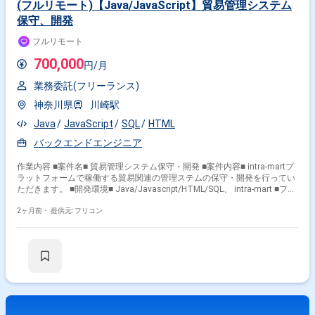
(フルリモート)【Java/JavaScript】貿易管理システム
保守、開発
フルリモート
700,000
円/月
業務委託(フリーランス)
神奈川県
川崎駅
Java
JavaScript
SQL
HTML
バックエンドエンジニア
作業内容 ■案件名■ 貿易管理システム保守・開発 ■案件内容■ intra-martプ
ラットフォームで稼働する貿易関連の管理ステムの保守・開発を行ってい
ただきます。 ■開発環境■ Java/Javascript/HTML/SQL、 intra-mart ■フェ
ーズ■ 保守・開発
2ヶ月前・
提供元: フリコン