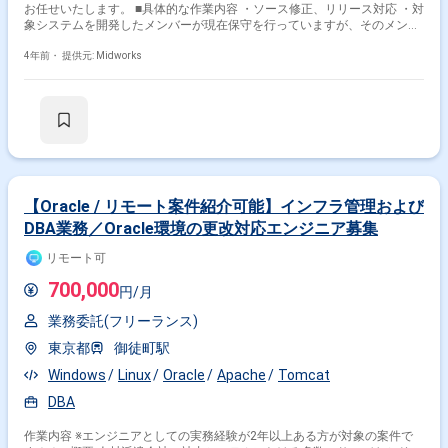
お任せいたします。 ■具体的な作業内容 ・ソース修正、リリース対応 ・対
象システムを開発したメンバーが現在保守を行っていますが、そのメンバ
ーから引継ぎ保守作業を対応していただく
4年前・
提供元: Midworks
【Oracle / リモート案件紹介可能】インフラ管理および
DBA業務／Oracle環境の更改対応エンジニア募集
リモート可
700,000
円/月
業務委託(フリーランス)
東京都
御徒町駅
Windows
Linux
Oracle
Apache
Tomcat
DBA
作業内容 ※エンジニアとしての実務経験が2年以上ある方が対象の案件で