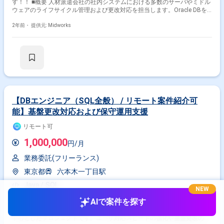
す！！ ■概要 人材派遣会社の社内システムにおける多数のサーバやミドル
ウェアのライフサイクル管理および更改対応を担当します。Oracle DBを
中心としたDBA業務やサーバ、ミドルウェアの調査・計画・実施・管理に
関わる幅広い業務を支援します。長期参画を前提とした案件で、安定した
2年前・
提供元: Midworks
環境でスキルを磨けるポジションです。 ■具体的な業務内容 ・サーバやミ
ドルウェアのライフサイクル管理および更改作業 ・Oracle DBを中心とし
たDBA業務（運用、保守、チューニングなど） ・システム調査および改善
提案の実施 ・新環境への移行計画策定および実施対応 ・各種ミドルウェ
ア（Apache Tomcat、XenApp、Intra-martなど）の運用管理
【DBエンジニア（SQL全般） / リモート案件紹介可
能】基盤更改対応および保守運用支援
リモート可
1,000,000
円/月
業務委託(フリーランス)
東京都
六本木一丁目駅
Java
SQL
NEW
AIで案件を探す
作業内容 ※エンジニアとしての実務経験が2年以上ある方が対象の案件で
す！！ ■概要 ユーザ企業におけるシステム保守運用および基盤更改対応を
中心としたプロジェクトです。ユーザ対応スピードの強化や基盤更改の推