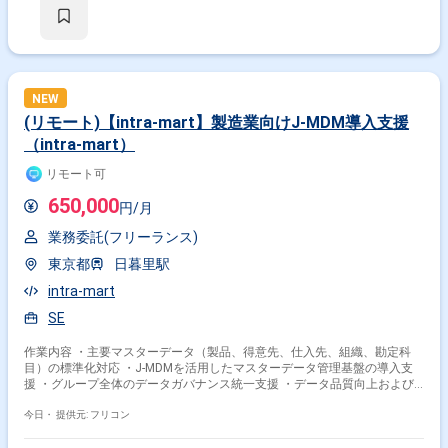
NEW
(リモート)【intra-mart】製造業向けJ-MDM導入支援
（intra-mart）
リモート可
650,000
円/月
業務委託(フリーランス)
東京都
日暮里駅
intra-mart
SE
作業内容 ・主要マスターデータ（製品、得意先、仕入先、組織、勘定科
目）の標準化対応 ・J-MDMを活用したマスターデータ管理基盤の導入支
援 ・グループ全体のデータガバナンス統一支援 ・データ品質向上および
業務効率化支援 ・各種開発および設定対応
今日・
提供元: フリコン