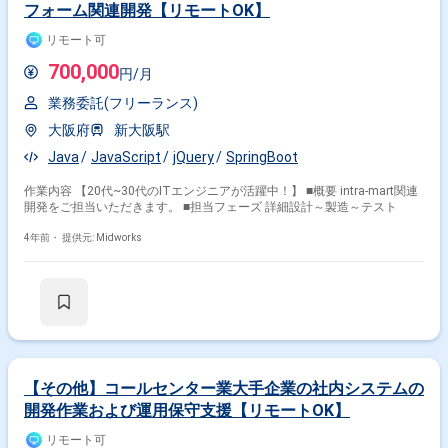
フォーム関連開発【リモートOK】
リモート可
700,000
円/月
業務委託(フリーランス)
大阪府
新大阪駅
Java
JavaScript
jQuery
SpringBoot
作業内容 【20代~30代のITエンジニアが活躍中！】 ■概要 intra-mart関連
開発をご担当いただきます。 ■担当フェーズ 詳細設計～製造～テスト
4年前・
提供元: Midworks
【その他】コールセンター業大手企業の社内システムの
開発作業および運用保守支援【リモートOK】
リモート可