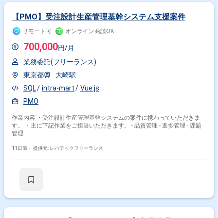
【PMO】受注設計生産管理基幹システム支援案件
リモート可
オンライン商談OK
700,000
円/月
業務委託(フリーランス)
東京都
大崎駅
SQL
intra-mart
Vue.js
PMO
作業内容 ・受注設計生産管理基幹システムの案件に携わっていただきま
す。 ・主に下記作業をご担当いただきます。 - 品質管理 - 進捗管理 - 課題
管理
11日前・
提供元: レバテックフリーランス