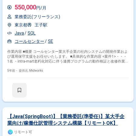
550,000
円/月
業務委託(フリーランス)
東京都
王子駅
Java
SQL
コールセンター
SE
作業内容 ■概要 コールセンター業大手企業の社内システムの開発作業およ
び運用保守支援をお任せいたします。 ■具体的な作業内容 <案件1>・・・
1名 ・intra-mart老朽化対応に伴う連携プログラムの動作検証と改修作業
・環境の再構築(OS、DB、JDK、intra-martのアップグレード)に伴う、
対向先システムとのデータ連携プログラムの修正。 ・連携プログラムの動
5年前・
提供元: Midworks
作検証、設定変更(接続先変更)、 プログラム改修についてスケジュール
を立て実行する。 <案件2>・・・1名 ・SQL Serverの老朽化対応(Jobマネ
ジメントシステム) ・AWS(EC2)で運用しているSQL Server2012を2019へ
アップグレードする。 ・また、データの移行、移行検証を行う。 ・方式
検討、スケジュール作成、作業手順・検証手順の作成と実施する。 <運用
保守業務>・・・2名 ・社内システムの運用保守業務 (1)intra-martに関わ
らず社内システムの維持運用に関わる作業 定常作業、システムに関する
問い合わせ対応、維持運用業務見直しなど (2)intra-martに関わらず社内シ
ステムの開発作業 基本設計、詳細設計、PG、単体テスト、結合テス
【Java(SpringBoot)】【業務委託(準委任)】某大手企
ト、ユーザー受入支援、リリース (3)客先担当者との定例ミーティング参
業向け/稼働仕訳管理システム構築【リモートOK】
加 ※主にアプリケーション関係の維持運用業務となりますが、 必要
に応じてインフラ関係の質問などもあります。 ※社内システムのどのシ
リモート可
ステムを担当いただくはスキルに応じて相談の上決定。 ※intra-mart基盤