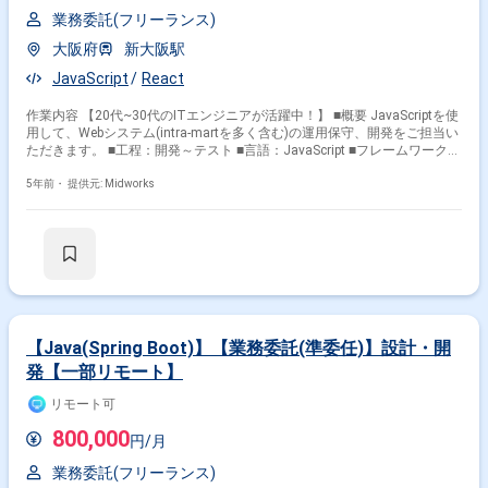
業務委託(フリーランス)
大阪府
新大阪駅
JavaScript
React
作業内容 【20代~30代のITエンジニアが活躍中！】 ■概要 JavaScriptを使
用して、Webシステム(intra-martを多く含む)の運用保守、開発をご担当い
ただきます。 ■工程：開発～テスト ■言語：JavaScript ■フレームワーク：
React
5年前・
提供元: Midworks
【Java(Spring Boot)】【業務委託(準委任)】設計・開
発【一部リモート】
リモート可
800,000
円/月
業務委託(フリーランス)