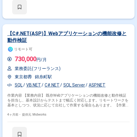
【C#.NET(ASP)】Webアプリケーションの機能改修と
動作検証
リモート可
730,000
円/月
業務委託(フリーランス)
東京都
錦糸町駅
SQL
VB.NET
C#.NET
SQL Server
ASP.NET
作業内容 【業務内容】 既存Webアプリケーションの機能改修と動作検証
を担当し、基本設計からテストまで幅広く対応します。リモートワークを
基本としつつ、状況に応じて出社して作業する場合もあります。 【作業内
容】 ・ASP.NET(VB.NET)を用いたWebアプリケーションの機能改修 ・
SQLServerデータベースに対するSQL文の修正・追加 ・改修後のWebアプ
4ヶ月前・
提供元: Midworks
リケーションの動作検証