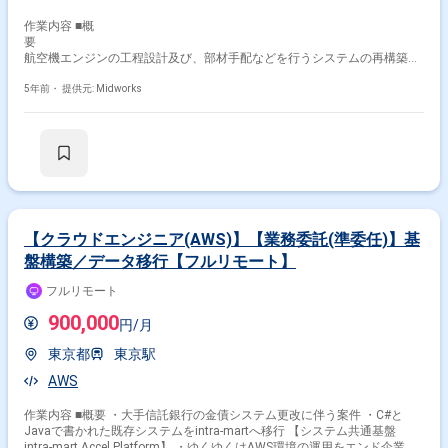
作業内容 ■概
航空機エンジンの工程設計及び、部材手配などを行うシステムの再構築。
基本的には既存システムからのマイグレーションとなり、一通り製造完了
済み。 現在はSTを実施しており、8月頃からSTと並行しつつUATを開始
5年前・
提供元: Midworks
する予定です。 メインで担当して頂く作業は、ST/UATで発生した不具
合、残課題対応及び、追加仕様の製造/検証となります。
【クラウドエンジニア(AWS)】【業務委託(準委任)】基
盤構築／データ移行【フルリモート】
フルリモート
900,000
円/月
東京都
東京駅
AWS
作業内容 ■概要 ・大手信託銀行の金債システム更改に伴う案件 ・C#と
Javaで書かれた既存システムをintra-martへ移行 【システム共通基盤
intra-mart Accel Platform】 ・ゆくゆくはAWS環境の運用をエンド企業に