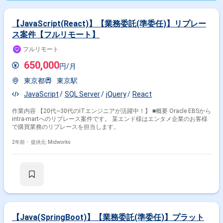
【JavaScript(React)】【業務委託(準委任)】リプレー
ス案件【フルリモート】
フルリモート
650,000
円/月
東京都
東京駅
JavaScript
SQL Server
jQuery
React
作業内容 【20代~30代のITエンジニアが活躍中！】 ■概要 Oracle EBSから
intra-martへのリプレース案件です。 某エンド様はエンタメ企業のお客様
で購買業務のリプレースを担当します。
2年前・
提供元: Midworks
【Java(SpringBoot)】【業務委託(準委任)】プラット