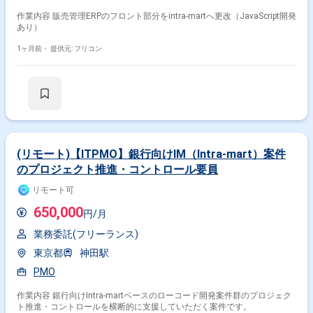
作業内容 販売管理ERPのフロント部分をintra-martへ更改（JavaScript開発
あり）
1ヶ月前・
提供元: フリコン
(リモート)【ITPMO】銀行向けIM（Intra-mart）案件
のプロジェクト推進・コントロール要員
リモート可
650,000
円/月
業務委託(フリーランス)
東京都
神田駅
PMO
作業内容 銀行向けIntra-martベースのローコード開発案件群のプロジェク
ト推進・コントロールを横断的に支援していただく案件です。