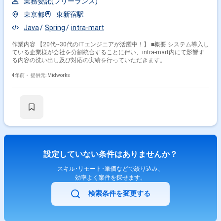
業務委託(フリーランス)
東京都
東新宿駅
Java
Spring
intra-mart
作業内容 【20代~30代のITエンジニアが活躍中！】 ■概要 システム導入し
ている企業様が会社を分割統合することに伴い、intra-mart内にて影響す
る内容の洗い出し及び対応の実績を行っていただきます。
4年前・
提供元: Midworks
設定していない条件はありませんか？
スキル･リモート･単価などで絞り込み、
効率よく案件を探せます。
検索条件を変更する