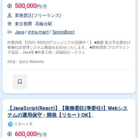
上で運用している個別アプリケーションは主にintra-martのIM-Workflowを
500,000
円/月
利用した 各種申請システムとなります。
業務委託(フリーランス)
東京都
高輪台駅
Java
intra-mart
SpringBoot
作業内容 【20代~30代のITエンジニアが活躍中！】 ■概要 某大手企業向け
稼働仕訳管理システム構築をお任せいたします。 ■開発環境 プログラミン
グ言語：Java等 ■作業工程：詳細設計～テスト
4年前・
提供元: Midworks
【JavaScript(React)】【業務委託(準委任)】Webシス
テムの運用保守・開発【リモートOK】
リモート可
600,000
円/月