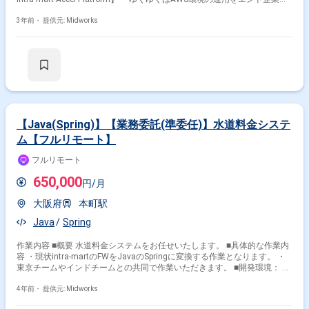
て行えるよう、Accel-Martにてローコードで構築していただきます ※フル
リモ―ト ■具体的な作業内容 ・Web/APサーバー(A ・ゆくゆくはAWS環境
3年前・
提供元: Midworks
の運用をエンド企業にて行えるよう、Accel-Martにてローコードで構築し
ていただきます) ・DataSpider等を用いて他システム(EUCシステム)にデー
タ連携する仕組みを構築 ・Accel-martが動作するために必要な初期データ
移行 ※Accel-martの経験は問いませんが、キャッチアップから自立稼働で
進めることが求められます。 ■体制： ①画面、AP ②帳票 ③基盤、運用、
移行 以上3チームでの構成を想定
【Java(Spring)】【業務委託(準委任)】水道料金システ
ム【フルリモート】
フルリモート
650,000
円/月
大阪府
本町駅
Java
Spring
作業内容 ■概要 水道料金システムをお任せいたします。 ■具体的な作業内
容 ・現状intra-martのFWをJavaのSpringに変換する作業となります。 ・
東京チームやインドチームとの共同で作業いただきます。 ■開発環境： ■
プログラミング言語：Java(Spring) 等 ■作業工程：基本設計～製造をお
任せします。
4年前・
提供元: Midworks