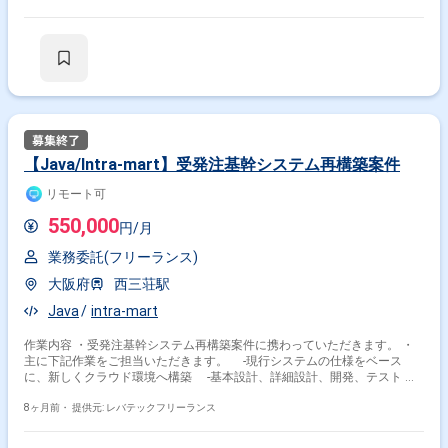
【Java/Intra-mart】受発注基幹システム再構築案件
リモート可
550,000
円/月
業務委託(フリーランス)
大阪府
西三荘駅
Java
intra-mart
作業内容 ・受発注基幹システム再構築案件に携わっていただきます。 ・
主に下記作業をご担当いただきます。 -現行システムの仕様をベース
に、新しくクラウド環境へ構築 -基本設計、詳細設計、開発、テスト -
新システム基盤intra-martでのローコード開発
8ヶ月前・
提供元: レバテックフリーランス