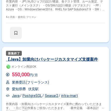
作業内容 ・JP1/AJSジョブの設計/構築、各テスト管理、ルール策定、テ
スト遂行（メインタスク） ・OS/SWの設計/構築（サブタスク） ・PF：
Azure ・OS：WindowsServer2016、RHEL for SAP Solutions7.9 ・SW：
DataKeeper、SIOS Protection Suite Linux v9、PowerCenter、IBM MQ、MS
MQ、Apriso、Asprova、AsprovaNLS、intra-mart
6ヶ月前・
提供元: フリコン
【Java】卸業向けパッケージカスタマイズ支援案件
オンライン商談OK
550,000
円/月
業務委託(フリーランス)
愛知県
伏見駅
Java
PostgreSQL
Seasar2
intra-mart
作業内容 ・卸業向けパッケージカスタマイズ案件に携わっていただきま
す。 ・主に下記作業をご担当いただきます。 ‐要件定義 ‐基本設計 ‐