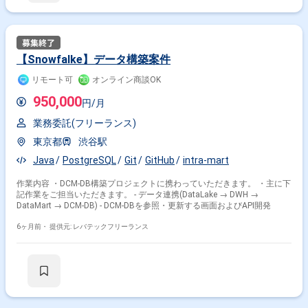
【Snowfalke】データ構築案件
リモート可
オンライン商談OK
950,000
円/月
業務委託(フリーランス)
東京都
渋谷駅
Java
PostgreSQL
Git
GitHub
intra-mart
作業内容 ・DCM-DB構築プロジェクトに携わっていただきます。 ・主に下
記作業をご担当いただきます。 - データ連携(DataLake → DWH →
DataMart → DCM-DB) - DCM-DBを参照・更新する画面およびAPI開発
6ヶ月前・
提供元: レバテックフリーランス