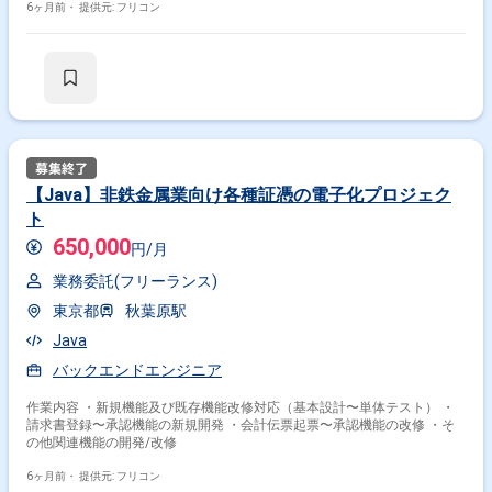
6ヶ月前・
提供元: フリコン
【Java】非鉄金属業向け各種証憑の電子化プロジェク
ト
650,000
円/月
業務委託(フリーランス)
東京都
秋葉原駅
Java
バックエンドエンジニア
作業内容 ・新規機能及び既存機能改修対応（基本設計〜単体テスト） ・
請求書登録〜承認機能の新規開発 ・会計伝票起票〜承認機能の改修 ・そ
の他関連機能の開発/改修
6ヶ月前・
提供元: フリコン