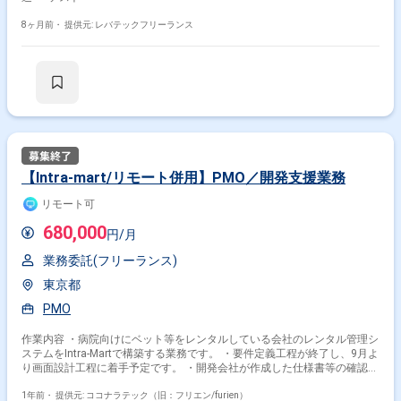
8ヶ月前・
提供元: レバテックフリーランス
【Intra-mart/リモート併用】PMO／開発支援業務
リモート可
680,000
円/月
業務委託(フリーランス)
東京都
PMO
作業内容 ・病院向けにベット等をレンタルしている会社のレンタル管理シ
ステムをIntra-Martで構築する業務です。 ・要件定義工程が終了し、9月よ
り画面設計工程に着手予定です。 ・開発会社が作成した仕様書等の確認を
行います。 ・計画通りに成果物が作成されているかの確認、遅延発生時の
状況確認を行います。 ・移行設計書の作成を行います。
1年前・
提供元: ココナラテック（旧：フリエン/furien）