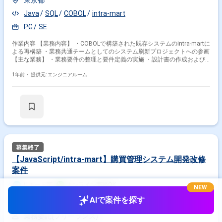
東京都
Java
SQL
COBOL
intra-mart
PG
SE
作業内容 【業務内容】 ・COBOLで構築された既存システムのintra-martに
よる再構築 ・業務共通チームとしてのシステム刷新プロジェクトへの参画
【主な業務】 ・業務要件の整理と要件定義の実施 ・設計書の作成および
レビュー ・開発工程の管理と支援 ・結合テストの計画・実施・結果検証
本案件は【首都圏】にお住まいで【週５日勤務】が可能な方限定となりま
1年前・
提供元: エンジニアルーム
す。
【JavaScript/intra-mart】購買管理システム開発改修
案件
リモート可
オンライン商談OK
NEW
600,000
AIで案件を探す
円/月
業務委託(フリーランス)