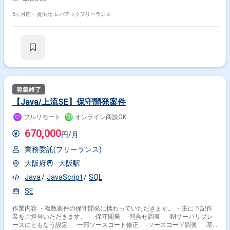
6ヶ月前・
提供元: レバテックフリーランス
【Java/上流SE】保守開発案件
フルリモート
オンライン商談OK
670,000
円/月
業務委託(フリーランス)
大阪府
大阪駅
Java
JavaScript
SQL
SE
作業内容 ・複数案件の保守開発に携わっていただきます。 ・主に下記作
業をご担当いただきます。 -保守開発 -問合せ調査 -IMサーバリプレ
ースにともなう設定 -一部ソースコード修正 -ソースコード調査 -基