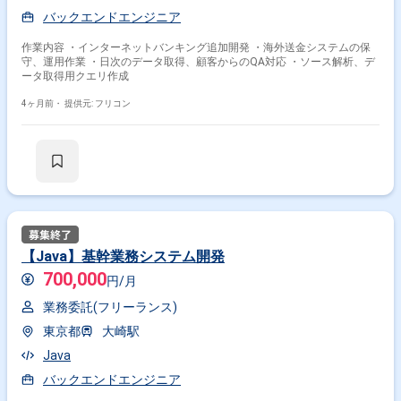
バックエンドエンジニア
作業内容 ・インターネットバンキング追加開発 ・海外送金システムの保
守、運用作業 ・日次のデータ取得、顧客からのQA対応 ・ソース解析、デ
ータ取得用クエリ作成
4ヶ月前・
提供元: フリコン
【Java】基幹業務システム開発
700,000
掛け合わせ条件で絞り込む
円/月
業務委託(フリーランス)
特徴で絞り込む
東京都
大崎駅
intra-mart × 在宅・リモート
Java
バックエンドエンジニア
その他の条件で検索する