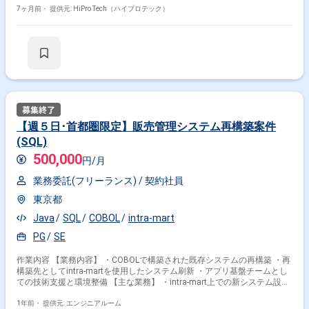
の画面・機能設計 ・Java/JavaScriptを用いたアプリケーション開発 ・単
7ヶ月前・
提供元: HiPro Tech（ハイプロテック）
体テスト、結合テスト、システムテストの実施 ・不具合対応および品質改
善 ・開発ドキュメント（設計書、テスト仕様書）の作成 ・顧客との定例
会参加、進捗報告 ■プロジェクト期間 2026年2月～2026年12月 増員募集
【週５日･首都圏限定】販売管理システム再構築案件
(SQL)
500,000
円/月
業務委託(フリーランス) /
契約社員
東京都
Java
SQL
COBOL
intra-mart
PG
SE
作業内容 【業務内容】 ・COBOLで構築された既存システムの再構築 ・再
構築先としてintra-martを使用したシステム刷新 ・アプリ基盤チームとし
ての技術支援と環境整備 【主な業務】 ・intra-mart上での新システム設
計・開発 ・既存COBOL資産の分析と移行方針の策定 ・アプリケーション
基盤の構築（共通部品、認証、ログ管理など） ・開発環境・運用環境の整
1年前・
提供元: エンジニアルーム