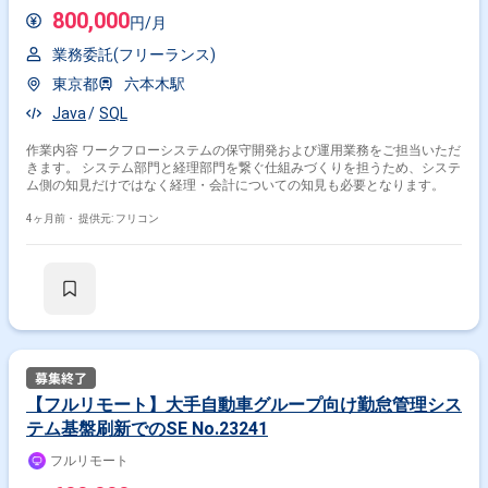
800,000
円/月
業務委託(フリーランス)
東京都
六本木駅
Java
SQL
作業内容 ワークフローシステムの保守開発および運用業務をご担当いただ
きます。 システム部門と経理部門を繋ぐ仕組みづくりを担うため、システ
ム側の知見だけではなく経理・会計についての知見も必要となります。
4ヶ月前・
提供元: フリコン
【フルリモート】大手自動車グループ向け勤怠管理シス
テム基盤刷新でのSE No.23241
フルリモート