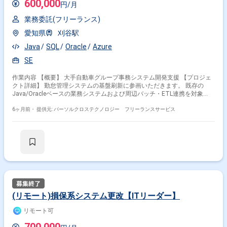
600,000
円/月
業務委託(フリーランス)
愛知県
刈谷駅
Java
SQL
Oracle
Azure
SE
作業内容 【概要】 大手自動車グループ事務システム開発支援 【プロジェ
クト詳細】 勤怠管理システムの基盤刷新に参画いただきます。 既存の
Java/Oracleベースの業務システムおよび周辺バッチ・ETL連携を対象
に、要件把握-基本/詳細設計、実装、テスト、移行準備までの一連工程を
担います。 単独でタスクを推進しつつ、顧客（ユーザー部門/情報システ
6ヶ月前・
提供元: パーソルクロステクノロジー フリーランスサービス
ム部門）との打合せ・調整もお願いします。 勤怠領域特有の「締め処理・
遡及反映・例外（休日/交替/シフト）」のロジック整理 レガシー資産
（PL/1、COBOL、RPG、Dr.Sum、intra-mart 等）との共存/段階的移行に
伴うI/F設計 ETL-バッチ-ジョブ運行の一気通貫最適化（所要時間・スルー
プット・リカバリ性） 仕様変更管理（SVNベースのブランチ/タグ運用、
レビュー/差分追跡、リリースノート整備） 【リモート勤務について】 本
案件ではフルリモート勤務が可能です。 ただし初日はPCを刈谷（愛知
県）まで受け取りに来ていただく可能性があります（郵送対応の可能性も
あり）。 【勤務曜日について】 大手自動車メーカー基準のカレンダーで
の稼働となるため、月-金曜日以外に祝日勤務が発生する場合があります。
(リモート)損保系システム更改【ITリーダー】
リモート可