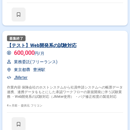
【テスト】Web開発系の試験対応
600,000
円/月
業務委託(フリーランス)
東京都
豊洲駅
JMeter
作業内容 保険会社のホストシステムから社員申請システムへの帳票データ
連携、連携データをもとにした承認ワークフローの新規開発に伴う試験業
務 ・Web開発系の試験対応（JMeter使用） ・バグ修正程度の製造対応
4ヶ月前・
提供元: フリコン