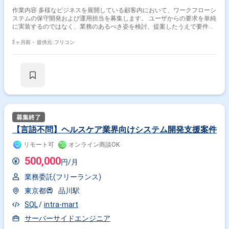
作業内容 多様なビジネスを展開している顧客内において、ワークフローシ
ステムの保守開発および運用担当を募集します。 ユーザからの要求を単純
に実装するのではなく、業務のあるべき姿を検討、提案したうえで要件定
義からリリース、保守運用まで実施いただく想定です。 事業部門と経理部
門の両組織を繋ぐ仕組みづくりを担うため、システムの知見だけでなく、
3ヶ月前・
提供元: フリコン
事業内容や経理業務・会計についても理解を深めていくことが求められま
す。 OS：Windows ミドルウェア：intra-mart、Oracle 開発言語：Java、
javascript、VBA、GAS（Google App Script） 管理ツール：JIRA、
Confluence、Slack 開発マシン：Windows
【言語不問】ヘルスケア業界向けシステム開発支援案件
リモート可
オンライン商談OK
500,000
円/月
業務委託(フリーランス)
東京都
品川駅
SQL
intra-mart
サーバーサイドエンジニア