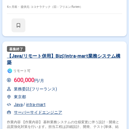
PoC、要件定義～
6ヶ月前・
提供元: ココナラテック（旧：フリエン/furien）
【Java/リモート併用】Biz∫/intra-mart業務システム構
築
リモート可
600,000
円/月
業務委託(フリーランス)
東京都
Java
intra-mart
サーバーサイドエンジニア
作業内容 【作業内容】 基幹業務システムの仕様変更に伴う設計・開発と
品質強化対策を行います。担当工程は詳細設計、開発、テスト(単体、結