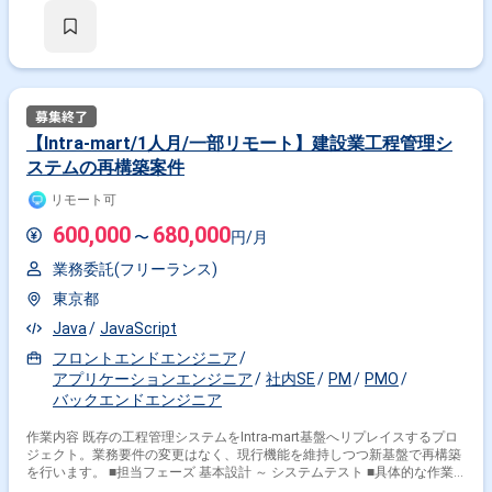
【Intra-mart/1人月/一部リモート】建設業工程管理シ
ステムの再構築案件
リモート可
600,000
680,000
〜
円/月
業務委託(フリーランス)
東京都
Java
JavaScript
フロントエンドエンジニア
アプリケーションエンジニア
社内SE
PM
PMO
バックエンドエンジニア
作業内容 既存の工程管理システムをIntra-mart基盤へリプレイスするプロ
ジェクト。業務要件の変更はなく、現行機能を維持しつつ新基盤で再構築
を行います。 ■担当フェーズ 基本設計 ～ システムテスト ■具体的な作業
内容 ・現行システムの仕様確認および移行計画策定 ・Intra-mart基盤上で