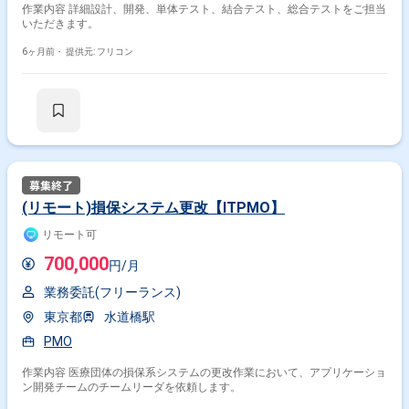
作業内容 詳細設計、開発、単体テスト、結合テスト、総合テストをご担当
いただきます。
その他開発言語・スキルから探す
6ヶ月前・
提供元: フリコン
Java
JavaScript
SQL
Oracle
PostgreSQL
HTML
Spring
CSS
Linux
Windows
その他の職種から探す
サーバーサイドエンジニア
PM
PMO
フロントエンドエンジニア
バックエンドエンジニア
(リモート)損保システム更改【ITPMO】
リモート可
700,000
円/月
業務委託(フリーランス)
東京都
水道橋駅
PMO
作業内容 医療団体の損保系システムの更改作業において、アプリケーショ
ン開発チームのチームリーダを依頼します。