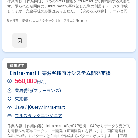
作業内容 【作業内容】 3つのNotes機能をintra-martにて再構築する業務で
す。限られた期間内に、intra-martで再構築した際の利用イメージを作成
しますが、完全再現の必要はありません。 【求める人物像】 チームと円
滑にコミュニケーションが取れる方を求めています。 【開発環境】 intra-
mart
8ヶ月前・
提供元: ココナラテック（旧：フリエン/furien）
【intra-mart】某お客様向けシステム開発支援
560,000
円/月
業務委託(フリーランス)
東京都
Java
jQuery
intra-mart
フルスタックエンジニア
作業内容 【作業内容】 Intra-mart APのSAP連携、SAPからデータを受け取
り電帳法対応やワークフロー開発（画面開発）を行います。画面開発は
GUIで作成するパターンとScriptで作成するパターンがあります。 【工程】