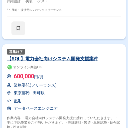
詳細設計 ‐実装 ‐テスト
4ヶ月前・
提供元: レバテックフリーランス
【SQL】電力会社向けシステム開発支援案件
オンライン商談OK
600,000
円/月
業務委託(フリーランス)
東京都
田町駅
SQL
データベースエンジニア
作業内容 ・電力会社向けシステム開発支援に携わっていただきます。 ・
主に下記作業をご担当いただきます。 - 詳細設計 - 製造 - 単体試験 - 結合試
験 - 総合試験