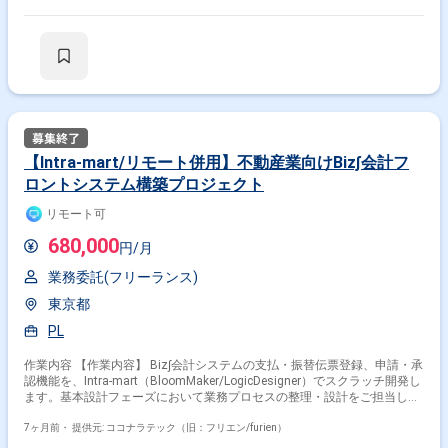
備と標準化 ・チーム内外との技術調整・ドキュメント整備 本案件は【首
都圏】にお住まいで【週５日勤務】が可能な方限定となります。
【Intra-mart/リモート併用】不動産業向けBiz∫会計フ
ロントシステム構築プロジェクト
リモート可
680,000
円/月
業務委託(フリーランス)
東京都
PL
作業内容 【作業内容】 Biz∫会計システムの支払・振替伝票登録、申請・承
認機能を、Intra-mart（BloomMaker/LogicDesigner）でスクラッチ開発し
ます。基本設計フェーズにおいて業務プロセスの整理・設計をご担当して
いただきます。 【スケジュール】 基本設計工程: 2025年10月～2026年1
月 詳細設計・開発工程: 2026年2月～2026年9月（予定） 結合テスト工程:
7ヶ月前・
提供元: ココナラテック（旧：フリエン/furien）
2026年10月～2026年12月（予定）