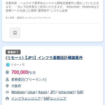
作業内容 ・ヘルスケア業界向けシステム開発支援案件に携わっていただき
ます。 ・主に下記作業をご担当いただきます。 -intra-mart、Hinemosなど
各種ツールを使った開発 -運用保守 -システム企画
4ヶ月前・
提供元: レバテックフリーランス
(リモート)【JP1】インフラ基盤設計構築案件
リモート可
700,000
円/月
業務委託(フリーランス)
大阪府
Windows
Linux
Azure
JP1
intra-mart
SAP
インフラエンジニア
SAPエンジニア