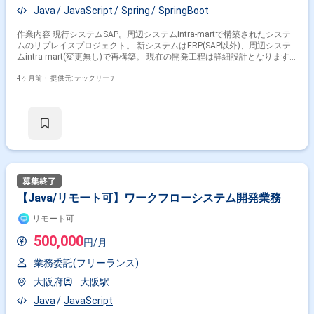
Java
JavaScript
Spring
SpringBoot
作業内容 現行システムSAP。周辺システムintra-martで構築されたシステ
ムのリプレイスプロジェクト。 新システムはERP(SAP以外)、周辺システ
ムintra-mart(変更無し)で再構築。 現在の開発工程は詳細設計となります
が、一部基本設計の対応有り。 ※当案件におきましては、直近参画期間が
半年以内の案件が続いている方はお見送りとなります。（但し、企業都合
4ヶ月前・
提供元: テックリーチ
退場は対象外） ※20代〜30代が中心で活気ある雰囲気です。 ※成長意欲が
高く、スキルを急速に伸ばしたい方に最適 ※将来リーダーを目指す方歓迎
＝＝＝＝＝ ※重要※ ▼必ずお読みください▼ 【必須要件】 ・20～30代ま
での方、活躍中！ ・社会人経験必須 ・外国籍の場合、JLPT(N1)もしくは
JPT700点以上のビジネス上級レベル必須 ・週5日稼働必須 ・エンジニア
実務経験3年以上必須 ＝＝＝＝＝ ★本案件の最新の状況は、担当者までお
問合せ下さい。 ★期間：随時～
【Java/リモート可】ワークフローシステム開発業務
リモート可
500,000
円/月
業務委託(フリーランス)
大阪府
大阪駅
Java
JavaScript