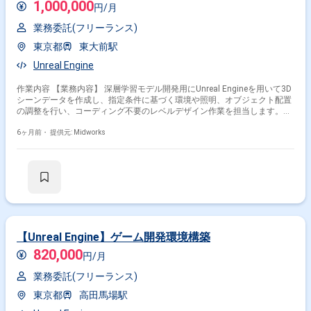
1,000,000
円/月
業務委託(フリーランス)
その他の条件で検索する
東京都
東大前駅
その他開発言語・スキルから探す
Unreal Engine
Unity
Maya
C++
Photoshop
RPG
Zbrush
作業内容 【業務内容】 深層学習モデル開発用にUnreal Engineを用いて3D
Substance Painter
Python
C#
After Effects
シーンデータを作成し、指定条件に基づく環境や照明、オブジェクト配置
の調整を行い、コーディング不要のレベルデザイン作業を担当します。
【作業内容】 ・Unreal Engine 5.4を用いた複数3Dシーンデータの作成 ・
その他の職種から探す
指定条件に沿った環境、照明、オブジェクト配置の調整 ・レベルデザイン
6ヶ月前・
提供元: Midworks
作業の実施（コーディング不要）
3Dデザイナー
グラフィックデザイナー
ゲームプランナー
プランナー
エフェクトデザイナー
【Unreal Engine】ゲーム開発環境構築
820,000
円/月
業務委託(フリーランス)
東京都
高田馬場駅