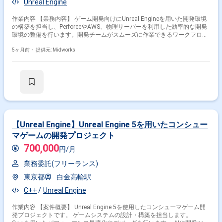
Unreal Engine
作業内容 【業務内容】 ゲーム開発向けにUnreal Engineを用いた開発環境
の構築を担当し、PerforceやAWS、物理サーバーを利用した効率的な開発
環境の整備を行います。開発チームがスムーズに作業できるワークフロー
の実現と環境最適化に貢献します。 【作業内容】 ・Unreal Engineを用い
た開発環境の構築 ・Perforceによるバージョン管理システムの構築・設定
5ヶ月前・
提供元: Midworks
・AWSまたは物理サーバー環境の構築・設定 ・UEプロジェクトの設定と
最適化 ・開発チームへの環境利用方法の指導
【Unreal Engine】Unreal Engine 5を用いたコンシュー
マゲームの開発プロジェクト
700,000
円/月
業務委託(フリーランス)
東京都
白金高輪駅
C++
Unreal Engine
作業内容 【案件概要】 Unreal Engine 5を使用したコンシューマゲーム開
発プロジェクトです。 ゲームシステムの設計・構築を担当します。