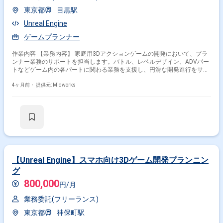
て アバター、ヒューマノイド、AIを活用し、労働人口減少などの社会課題
東京都
目黒駅
解決に取り組む急成長中のスタートアップ企業です。高い技術力と多数の
特許を強みに大手企業との大型プロジェクトを多数推進しています。 ■ プ
Unreal Engine
ロダクトについて アンドロイド・ヒューマノイド製作のパイオニア企業と
の経営統合を経て、Physical AI（実体を持つAI）領域の次世代ヒューマノ
ゲームプランナー
イド開発を行っています。対話AI・アバター制御技術と、圧倒的なリアリ
ティを持つハードウェアを融合させ、受付や介護、教育などの現場へ導入
作業内容 【業務内容】 家庭用3Dアクションゲームの開発において、プラ
するプロダクトを展開しています。 ■ 募集背景 Physical AI領域への本格参
ンナー業務のサポートを担当します。バトル、レベルデザイン、ADVパー
入、および「国産ヒューマノイド」の復活と進化に挑む新プロジェクトの
トなどゲーム内の各パートに関わる業務を支援し、円滑な開発進行をサポ
立ち上げに伴い、R&Dから実際の製造までを一貫して推進できる、即戦力
ートします。 【作業内容】 ・UE5環境でのゲームプランナー業務サポート
のコア人材（エンジニア・マネジメント層）を募集します。
・バトルパートの設計補助 ・レベルデザインパートの設計補助 ・ADVパ
4ヶ月前・
提供元: Midworks
ートの設計補助 ・プランナー作業に関わるデータ整理および調整
【Unreal Engine】スマホ向け3Dゲーム開発プランニン
グ
800,000
円/月
業務委託(フリーランス)
東京都
神保町駅