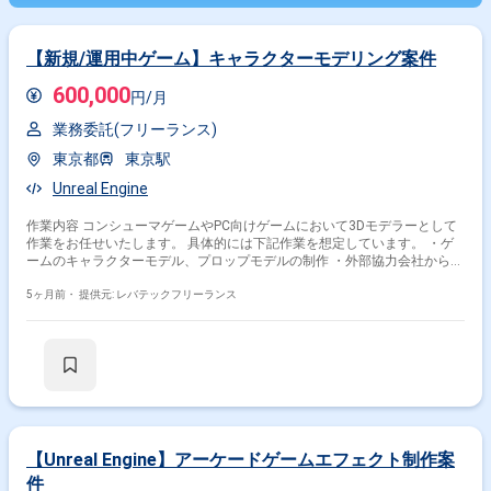
【新規/運用中ゲーム】キャラクターモデリング案件
600,000
円/月
業務委託(フリーランス)
東京都
東京駅
Unreal Engine
作業内容 コンシューマゲームやPC向けゲームにおいて3Dモデラーとして
作業をお任せいたします。 具体的には下記作業を想定しています。 ・ゲ
ームのキャラクターモデル、プロップモデルの制作 ・外部協力会社から納
品されたグラフィックのデータをゲームへ実装する最終クオリティへの仕
上げ
5ヶ月前・
提供元: レバテックフリーランス
【Unreal Engine】アーケードゲームエフェクト制作案
件