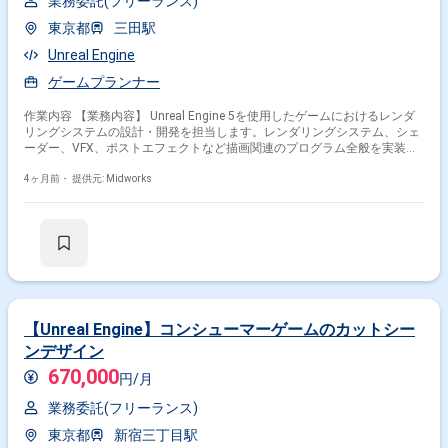
業務委託(フリーランス)
東京都
三田駅
Unreal Engine
ゲームプランナー
作業内容 【業務内容】 Unreal Engine 5を使用したゲームにおけるレンダ
リングシステムの設計・開発を担当します。レンダリングシステム、シェ
ーダー、VFX、ポストエフェクトなど描画関連のプログラム全般を実装
し、処理負荷の軽減や描画問題の解決に取り組みます。 【作業内容】 ・
Unreal Engine 5を用いたレンダリングシステムの設計・実装 ・シェーダ
4ヶ月前・
提供元: Midworks
ー、VFX、ポストエフェクト等の描画関連プログラム開発 ・レンダリング
パフォーマンスの最適化と描画問題の解決
【Unreal Engine】コンシューマーゲームのカットシー
ンデザイン
670,000
円/月
業務委託(フリーランス)
東京都
新宿三丁目駅