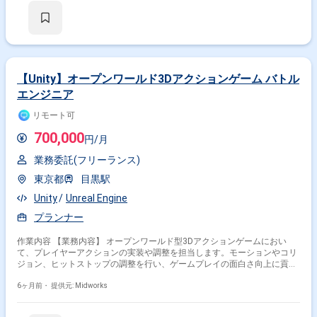
【Unity】オープンワールド3Dアクションゲーム バトル
エンジニア
リモート可
700,000
円/月
業務委託(フリーランス)
東京都
目黒駅
Unity
Unreal Engine
プランナー
作業内容 【業務内容】 オープンワールド型3Dアクションゲームにおい
て、プレイヤーアクションの実装や調整を担当します。モーションやコリ
ジョン、ヒットストップの調整を行い、ゲームプレイの面白さ向上に貢献
します。 【作業内容】 ・プレイヤーアクションの実装 ・モーション、コ
リジョン、ヒットストップの調整 【稼働日数】週5日 【リモート日数】常
6ヶ月前・
提供元: Midworks
駐