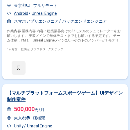
東京都
フルリモート
Android
Unreal Engine
スマホアプリエンジニア
バックエンドエンジニア
作業内容 業務内容 内容：建築業界向けの3dモデルのシュミレーターをお
願いします。 実装メインで単体テストまでをお願いする予定です。 チー
ム体制：PM１ Unreal Engineメイン2人→その下のメンバーが1 モデリン
グだけする人が1 関わるサービス・プロダクト ■企業について
PC/iPhone/iPad/Android/マルチプラットフォームでのアプリケーション
1ヶ月前・
提供元: クラウドワークス テック
開発、運営を行っております。 ■募集背景 プロジェクト進行による増員の
ため
【マルチプラットフォームスポーツゲーム】UIデザイン
制作案件
500,000
円/月
東京都
曙橋駅
Unity
Unreal Engine