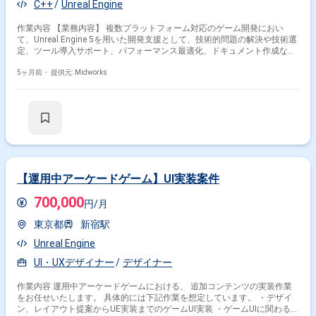
C++
Unreal Engine
作業内容 【業務内容】 複数プラットフォーム対応のゲーム開発におい
て、Unreal Engine 5を用いた開発支援として、技術的問題の解決や技術選
定、ツール導入サポート、パフォーマンス最適化、ドキュメント作成など
を行います。 【作業内容】 ・Unreal Engine 5を用いたゲーム開発におけ
る技術サポート ・発生した技術的問題の解決、チームメンバーとの協業
5ヶ月前・
提供元: Midworks
・開発に必要な技術やツールの選定、導入支援 ・ゲームのパフォーマンス
最適化、処理速度向上のための作業 ・開発に関するドキュメントの作成
【運用中アーケードゲーム】UI実装案件
700,000
円/月
東京都
新宿駅
Unreal Engine
UI・UXデザイナー
デザイナー
作業内容 運用中アーケードゲームにおける、 追加コンテンツの実装作業
をお任せいたします。 具体的には下記作業を想定しています。 ・デザイ
ン、レイアウト提案からUE実装までのゲームUI実装 ・ゲームUIに関わるグ