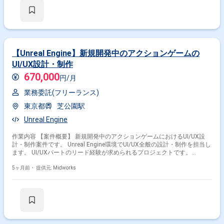
【Unreal Engine】新規開発中のアクションゲームの
UI/UX設計・制作
670,000
円/月
業務委託(フリーランス)
東京都
芝公園駅
Unreal Engine
作業内容 【案件概要】 新規開発中のアクションゲームにおけるUI/UX設
計・制作案件です。 Unreal Engine環境でUI/UX全般の設計・制作を担当し
ます。 UI/UXパートのリード経験が求められるプロジェクトです。
PhotoshopやAfter Effectsを用いたデザイン制作も行います。 コンシュー
マーゲーム開発経験が活かせるUI/UX案件です。 【作業内容】 ・Unreal
5ヶ月前・
提供元: Midworks
Engineを用いたUI/UX設計 ・UI/UXデザイン制作 ・UI実装 ・テスト