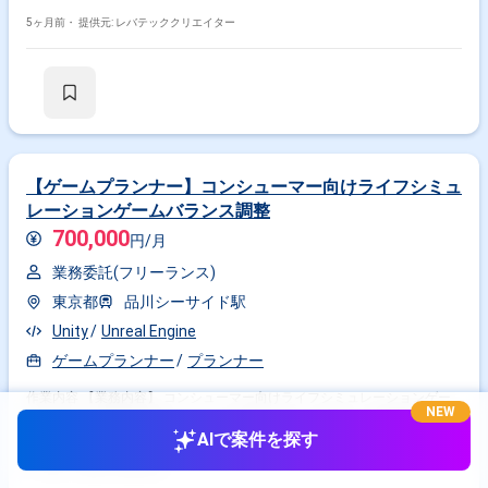
ラフィックデザイン制作
5ヶ月前・
提供元: レバテッククリエイター
【ゲームプランナー】コンシューマー向けライフシミュ
レーションゲームバランス調整
700,000
円/月
業務委託(フリーランス)
東京都
品川シーサイド駅
Unity
Unreal Engine
ゲームプランナー
プランナー
作業内容 【業務内容】 コンシューマー向けライフシミュレーションゲー
NEW
ムのバランス調整を担当し、ゲーム全体のバランス設計、仕様書作成、デ
ータ作成や実装・調整、進行管理を行います。既存ゲームの調整と新規要
AIで案件を探す
素追加を両立させ、複数部署との円滑なコミュニケーションを図ります。
【作業内容】 ・ゲームシステムの仕様書、概要書の作成 ・ゲーム内イベ
5ヶ月前・
提供元: Midworks
ントやクエストなどの実装進行管理 ・ゲームバランス調整のためのデータ