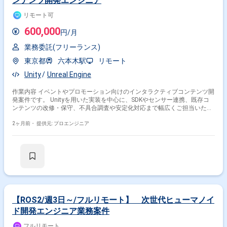
ンテンツ開発エンジニア
リモート可
600,000
円/月
業務委託(フリーランス)
東京都
六本木駅
リモート
Unity
Unreal Engine
作業内容 イベントやプロモーション向けのインタラクティブコンテンツ開
発案件です。 Unityを用いた実装を中心に、SDKやセンサー連携、既存コ
ンテンツの改修・保守、不具合調査や安定化対応まで幅広くご担当いただ
きます。 加えて、提案用プロトタイプ作成、現場での機材設置・動作確
認、技術説明や進捗共有など、開発と運用の両面でご活躍いただく想定で
2ヶ月前・
提供元: プロエンジニア
す。 若手メンバーの技術的フォローやレクチャーまでおこなっていただき
ます。 FW：Unity、UnrealEngine コミュニケーション：Backlog、Wiki そ
の他：SDK、センサー環境、ToFセンサー、OSC、タッチ入力、カメラセ
ンサー入力、VFX、UI、ゲームロジック、ログ設計
【ROS2/週3日～/フルリモート】 次世代ヒューマノイ
ド開発エンジニア業務案件
フルリモート