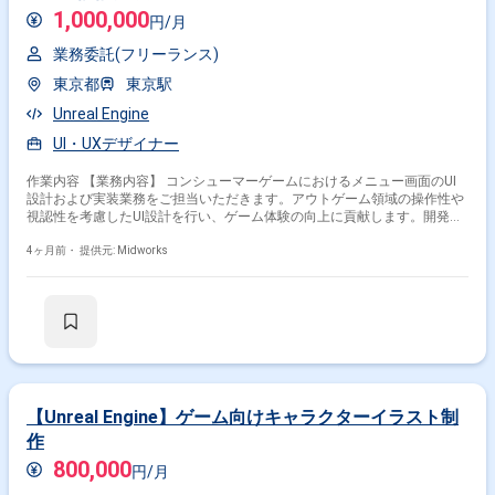
1,000,000
円/月
業務委託(フリーランス)
東京都
東京駅
Unreal Engine
UI・UXデザイナー
作業内容 【業務内容】 コンシューマーゲームにおけるメニュー画面のUI
設計および実装業務をご担当いただきます。アウトゲーム領域の操作性や
視認性を考慮したUI設計を行い、ゲーム体験の向上に貢献します。開発環
境を用いてデザインデータをもとにUIを実装し、動作確認や調整を行いな
がら品質の高い画面開発を推進します。長期的な開発に参画し、継続的な
4ヶ月前・
提供元: Midworks
改善や機能追加にも対応していただきます。 【作業内容】 ・UI設計 ・UI
実装 ・画面レイアウト作成 ・デザイン反映 ・動作確認 ・調整対応
【Unreal Engine】ゲーム向けキャラクターイラスト制
作
800,000
円/月