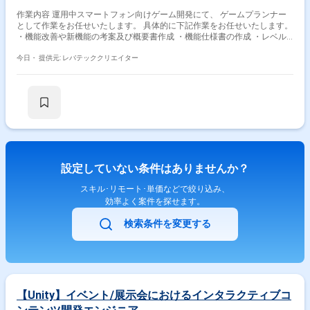
作業内容 運用中スマートフォン向けゲーム開発にて、 ゲームプランナー
として作業をお任せいたします。 具体的に下記作業をお任せいたします。
・機能改善や新機能の考案及び概要書作成 ・機能仕様書の作成 ・レベル
デザインやバランス調整及びマスターデータの作成 ・担当作業の進行管理
及び他セクションとの連携及び課題解決
今日・
提供元: レバテッククリエイター
設定していない条件はありませんか？
スキル･リモート･単価などで絞り込み、
効率よく案件を探せます。
検索条件を変更する
【Unity】イベント/展示会におけるインタラクティブコ