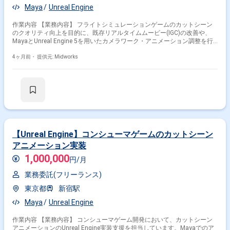
Maya
Unreal Engine
作業内容 【業務内容】 フライトシミュレーションゲームのカットシーン
のクオリティ向上を目的に、既存リアルタイムムービー(IGC)の改善や、
MayaとUnreal Engine 5を用いたカメラワーク・アニメーション調整を行
い、ゲーム内カットシーンのブラッシュアップを担当します。 【作業内
容】 ・カットシーンのクオリティ向上 ・既存リアルタイムムービー(IGC)
4ヶ月前・
提供元: Midworks
のクオリティアップ作業 ・MayaとUnreal Engine 5を用いたカメラワー
ク、アニメーション調整 ・ゲーム内カットシーンのブラッシュアップ
【Unreal Engine】コンシューマゲームのカットシーン
アニメーション実装
1,000,000
円/月
業務委託(フリーランス)
東京都
新宿駅
Maya
Unreal Engine
作業内容 【業務内容】 コンシューマゲーム開発において、カットシーン
アニメーションのUnreal Engine実装支援を担当しています。Mayaでのア