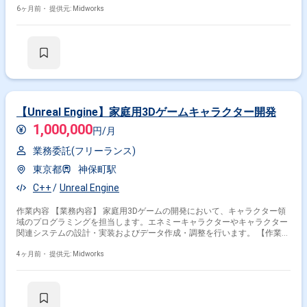
発の技術サポート ・プログラミングチームと協力し、技術的な問題の解決
6ヶ月前・
提供元: Midworks
を支援 ・新しい技術やツールの研究、導入をサポート ・エンジンの最適
化とパフォーマンス向上のための作業 ・ドキュメント作成と技術的なガイ
ダンスの提供
【Unreal Engine】家庭用3Dゲームキャラクター開発
1,000,000
円/月
業務委託(フリーランス)
東京都
神保町駅
C++
Unreal Engine
作業内容 【業務内容】 家庭用3Dゲームの開発において、キャラクター領
域のプログラミングを担当します。エネミーキャラクターやキャラクター
関連システムの設計・実装およびデータ作成・調整を行います。 【作業内
容】 ・エネミーキャラクター（ボスバトル含む）の設計・実装 ・エネミ
ーキャラクターのデータ作成・調整 ・キャラクター関連システムの設計・
4ヶ月前・
提供元: Midworks
実装 ・キャラクター関連システムのデータ作成・調整