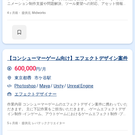
ニメーション制作支援や問題解決、ツール要望への対応、アセット情報の
窓口対応など関連セクションとの連携業務も行っています。 【作業内容】
・Unreal Engineを用いたカットシーンアニメーション実装の策定・検証サ
4ヶ月前・
提供元: Midworks
ポート ・アニメーターの実装における問題解決サポート ・アニメーター
とプログラマー間の橋渡し、ツール要望対応 ・アニメーターと他セクショ
ン間の橋渡し、アセット情報窓口対応 ・MayaからUnreal Engineへの実装
における問題解決、社内ツール活用支援
【コンシューマーゲーム向け】エフェクトデザイン案件
600,000
円/月
東京都
市ケ谷駅
Photoshop
Maya
Unity
Unreal Engine
エフェクトデザイナー
作業内容 コンシューマーゲームのエフェクトデザイン案件に携わっていた
だきます。 主に下記作業をご担当いただきます。 -ゲームエフェクトデザ
イン制作 -インゲーム、アウトゲームにおけるゲームエフェクト制作 -プラ
ンナーおよびエンジニアとの連携、演出提案、仕様策定
5ヶ月前・
提供元: レバテッククリエイター