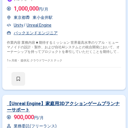
1,000,000
円/月
東京都
東小金井駅
Unity
Unreal Engine
バックエンドエンジニア
作業内容 業務内容 ■ 期待するミッション 世界最高水準のリアル・ヒュー
マノイドの設計・製作、および自社AIシステムとの統合開発において、オ
ーナーシップを持ってプロジェクトを牽引していただくことを期待してい
ます。単なる工学的効率の追求にとどまらず、社会実装（製品化）に向け
た耐久性向上や、人の心を動かす自然な振る舞いの実現に貢献していただ
1ヶ月前・
提供元: クラウドワークス テック
きます。 【次世代ヒューマノイドのハードウェア制御・駆動設計】 人間
のような滑らかで自然な動作を実現するための機構・駆動系を緻密にコン
トロールするシステム・ロジックの設計、および表情を再現する顔面駆動
ユニットの制御（ファームウェア・組み込みシステム）の精密設計を行い
ます。 【Physical AI システムの統合とデータ通信制御】 AI・アバター操
作システムから送られるデータと、アンドロイドの物理動作をリアルタイ
ム変換・同期させる通信制御システムの構築、およびシミュレーション環
境（Unity/UE）とハードウェアを繋ぐインターフェース・APIの開発を行
います。 【量産化と社会実装に向けたシステムR&D】 一点物の「作品」
【Unreal Engine】家庭用3Dアクションゲームプランナ
から商業施設や一般家庭で稼働する「製品」へ進化させるため、バックエ
ーサポート
ンドシステム全体の可用性・メンテナンス性・安全性の向上を図ります。
■ チーム体制 ・ヒューマノイド開発エンジニア ・エンジニアリングマネー
900,000
円/月
ジャー ※各職種の具体的な人数は確認中です。 ■ 開発環境 FW：Unity,
Unreal Engine (UE), ROS, ROS2 関わるサービス・プロダクト ■ 企業につい
業務委託(フリーランス)