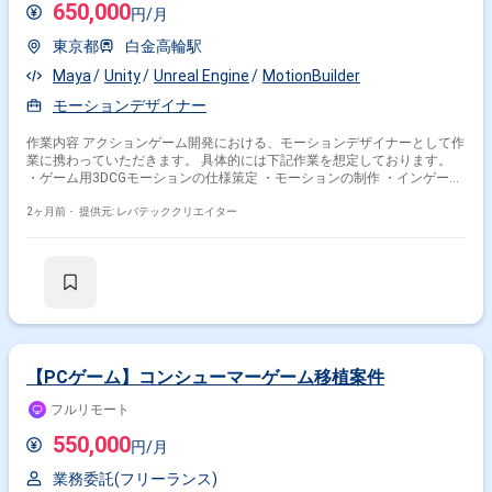
650,000
円/月
東京都
白金高輪駅
Maya
Unity
Unreal Engine
MotionBuilder
モーションデザイナー
作業内容 アクションゲーム開発における、モーションデザイナーとして作
業に携わっていただきます。 具体的には下記作業を想定しております。
・ゲーム用3DCGモーションの仕様策定 ・モーションの制作 ・インゲーム
もしくはカットシーンのモーション、カメラ作成 ・Unity等ゲームエンジ
ンへの実装等
2ヶ月前・
提供元: レバテッククリエイター
【PCゲーム】コンシューマーゲーム移植案件
フルリモート
550,000
円/月
業務委託(フリーランス)