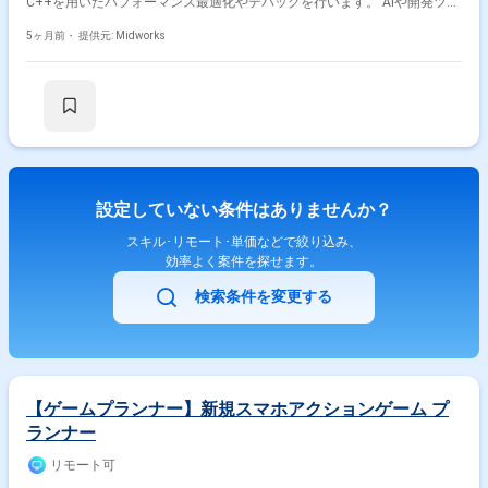
C++を用いたパフォーマンス最適化やデバッグを行います。 AIや開発ツー
ルに関する技術調査や導入も行います。 【作業内容】 ・Unreal Engine 5
を用いたゲームシステムの設計・構築 ・C++によるパフォーマンス最適化
5ヶ月前・
提供元: Midworks
およびデバッグ ・AIや開発ツールに関する技術調査・導入 ・チーム内で
の技術共有および開発支援
設定していない条件はありませんか？
スキル･リモート･単価などで絞り込み、
効率よく案件を探せます。
検索条件を変更する
【ゲームプランナー】新規スマホアクションゲーム プ
ランナー
リモート可