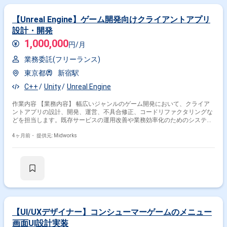
【Unreal Engine】ゲーム開発向けクライアントアプリ
設計・開発
1,000,000
円/月
業務委託(フリーランス)
東京都
新宿駅
C++
Unity
Unreal Engine
作業内容 【業務内容】 幅広いジャンルのゲーム開発において、クライア
ントアプリの設計、開発、運営、不具合修正、コードリファクタリングな
どを担当します。既存サービスの運用改善や業務効率化のためのシステム
開発にも関わり、ゲーム体験の向上と安定運用を支えます。 【作業内容】
・クライアントアプリの設計、実装、テスト ・不具合修正およびコードリ
4ヶ月前・
提供元: Midworks
ファクタリング ・既存サービスの運用改善や機能追加 ・業務効率化のた
めのシステム開発 ・複数タイトルのクライアント開発支援
【UI/UXデザイナー】コンシューマーゲームのメニュー
画面UI設計実装