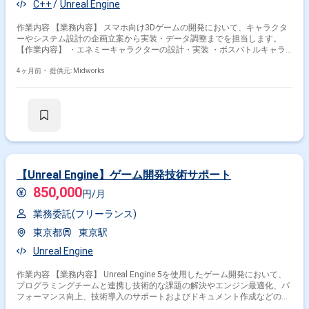
C++
Unreal Engine
作業内容 【業務内容】 スマホ向け3Dゲームの開発において、キャラクタ
ーやシステム設計の企画立案から実装・データ調整までを担当します。
【作業内容】 ・エネミーキャラクターの設計・実装 ・ボスバトルキャラ
クターの設計・実装 ・キャラクター関連システムの設計・実装 ・キャラ
4ヶ月前・
提供元: Midworks
クターデータ作成・調整 ・システムデータ作成・調整
【Unreal Engine】ゲーム開発技術サポート
850,000
円/月
業務委託(フリーランス)
東京都
東京駅
Unreal Engine
作業内容 【業務内容】 Unreal Engine 5を使用したゲーム開発において、
プログラミングチームと連携し技術的な課題の解決やエンジン最適化、パ
フォーマンス向上、技術導入のサポートおよびドキュメント作成などの技
術支援を行います。 【作業内容】 ・Unreal Engine 5を使用したゲーム開