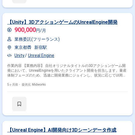
【Unity】3DアクションゲームのUnrealEngine開発
900,000
円/月
業務委託(フリーランス)
東京都
新宿駅
Unity
Unreal Engine
作業内容 【業務内容】 自社オリジナルタイトルの3Dアクションゲーム開
発において、UnrealEngineを用いたクライアント開発を担当します。量産
体制フェーズのため、迅速に開発業務にジョインし、状況に応じてUI周り
掛け合わせ条件で絞り込む
の作業も対応します。 【作業内容】 ・UnrealEngineを用いたクライアン
5ヶ月前・
提供元: Midworks
ト開発全般 ・UI周りの実装・調整（状況に応じて）
業界で絞り込む
Unreal Engine × コンシューマーゲーム
Unreal Engine × ソーシャルゲーム
特徴で絞り込む
【Unreal Engine】AI開発向け3Dシーンデータ作成
Unreal Engine × 在宅・リモート