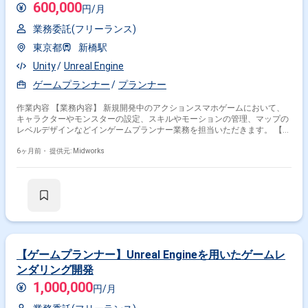
600,000
円/月
業務委託(フリーランス)
東京都
新橋駅
Unity
Unreal Engine
ゲームプランナー
プランナー
作業内容 【業務内容】 新規開発中のアクションスマホゲームにおいて、
キャラクターやモンスターの設定、スキルやモーションの管理、マップの
レベルデザインなどインゲームプランナー業務を担当いただきます。 【作
業内容】 ・キャラクター／武器のスキル・パラメータの設定 ・スキルの
モーションやエフェクトの発注 ・モンスター／ボスのパラメータ・AI設定
6ヶ月前・
提供元: Midworks
・各種モーションの確認 ・マップのレベルデザイン業務 【稼働日数】週5
日 【リモート日数】常駐
【ゲームプランナー】Unreal Engineを用いたゲームレ
ンダリング開発
1,000,000
円/月