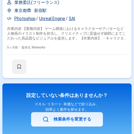
業務委託(フリーランス)
東京都
新宿駅
Photoshop
Unreal Engine
SAI
作業内容 【業務内容】 ゲーム開発におけるキャラクターやアバターなど
人物系のイラスト制作を担当し、クリエイティブに妥協せず細部にまでこ
だわった高品質なビジュアルを提供します。 【作業内容】 ・キャラクタ
ーイラストの制作 ・アバターや人物系デザインの作成 ・イラストの修
正・ブラッシュアップ ・既存デザインとの整合性確認 ・完成イラストの
5ヶ月前・
提供元: Midworks
納品
設定していない条件はありませんか？
スキル･リモート･単価などで絞り込み、
効率よく案件を探せます。
検索条件を変更する