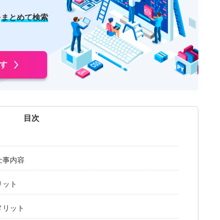
を
まとめて検索
す
仕事内容
リット
メリット