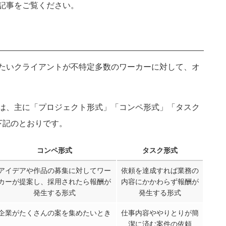
記事をご覧ください。
京都府
滋賀県
奈良県
和歌山県
岡山県
島根県
たいクライアントが不特定多数のワーカーに対して、オ
徳島県
高知県
大分県
長崎県
沖縄県
佐賀県
は、主に「プロジェクト形式」「コンペ形式」「タスク
下記のとおりです。
キャンセ
コンペ形式
タスク形式
アイデアや作品の募集に対してワー
依頼を達成すれば業務の
カーが提案し、採用されたら報酬が
内容にかかわらず報酬が
発生する形式
発生する形式
企業がたくさんの案を集めたいとき
仕事内容ややりとりが簡
潔に済む案件の依頼