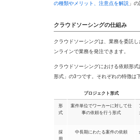
関西
の種類やメリット、注意点を解説
」の
大阪府
兵庫県
中国
クラウドソーシングの仕組み
広島県
山口県
四国
クラウドソーシングは、業務を委託し
愛媛県
香川県
ンラインで業務を発注できます。
九州・沖縄
福岡県
熊本県
クラウドソーシングにおける依頼形式
形式」の3つです。それぞれの特徴は
プロジェクト形式
形
案件単位でワーカーに対して仕
式
事の依頼を行う形式
採
中長期にわたる案件の依頼
用