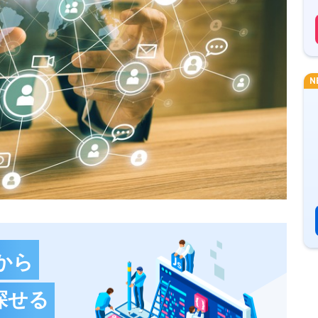
N
から
探せる