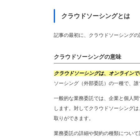
クラウドソーシングとは
記事の最初に、クラウドソーシングの
都道府県
を選択
クラウドソーシングの意味
関東
クラウドソーシングは、オンラインで
東京都
神奈川県
ソーシング（外部委託）の一種で、誰
北海道・東北
北海道
宮城県
一般的な業務委託では、企業と個人間
甲信越・北陸
します。対してクラウドソーシングは
石川県
長野県
取りができます。
東海
愛知県
静岡県
業務委託の詳細や契約の種類について