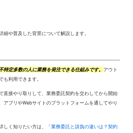
詳細や普及した背景について解説します。
不特定多数の人に業務を発注できる仕組みです。
アウト
千葉県
埼玉県
茨城県
栃木県
でも利用できます。
福島県
山形県
秋田県
青森県
で直接やり取りして、業務委託契約を交わしてから開始
、アプリやWebサイトのプラットフォームを通してやり
富山県
山梨県
新潟県
福井県
岐阜県
三重県
詳しく知りたい方は、「
業務委託と請負の違いは？契約