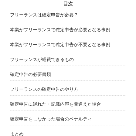
広島県
山口県
フリーランスは確定申告が必要？
岡山県
島根県
本業がフリーランスで確定申告が必要となる事例
四国
愛媛県
香川県
本業がフリーランスで確定申告が不要となる事例
徳島県
高知県
フリーランスが経費できるもの
九州・沖縄
福岡県
熊本県
確定申告の必要書類
大分県
長崎県
フリーランスの確定申告のやり方
沖縄県
佐賀県
確定申告に遅れた・記載内容を間違えた場合
鹿児島県
宮崎県
確定申告をしなかった場合のペナルティ
まとめ