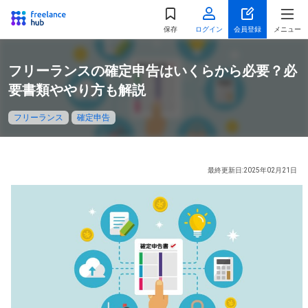
都道府県
を選択
保存
ログイン
会員登録
メニュー
関東
フリーランスの確定申告はいくらから必要？必
東京都
神奈川県
要書類ややり方も解説
千葉県
埼玉県
フリーランス
確定申告
茨城県
栃木県
群馬県
最終更新日:2025年02月21日
北海道・東北
北海道
宮城県
福島県
山形県
秋田県
青森県
岩手県