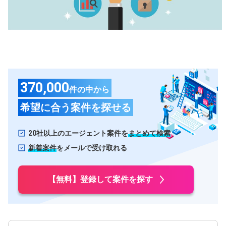
甲信越・北陸
石川県
長野県
富山県
山梨県
新潟県
福井県
370,000
件の中から
東海
希望に合う案件を探せる
愛知県
静岡県
岐阜県
三重県
20社以上のエージェント案件を
まとめて検索
関西
新着案件
をメールで受け取れる
大阪府
兵庫県
【無料】登録して案件を探す
京都府
滋賀県
奈良県
和歌山県
中国