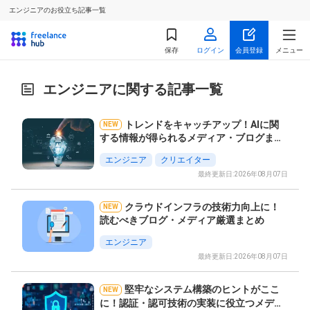
エンジニアのお役立ち記事一覧
保存
ログイン
会員登録
メニュー
エンジニアに関する記事一覧
トレンドをキャッチアップ！AIに関
NEW
する情報が得られるメディア・ブログまと
め vol.2
エンジニア
クリエイター
最終更新日:2026年08月07日
クラウドインフラの技術力向上に！
NEW
読むべきブログ・メディア厳選まとめ
エンジニア
最終更新日:2026年08月07日
堅牢なシステム構築のヒントがここ
NEW
に！認証・認可技術の実装に役立つメディ