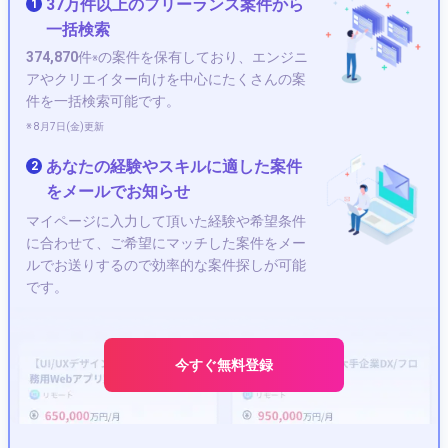
37万件以上のフリーランス案件から
1
Kotlin
iOS
社内SE
Unity
AWS
HTML
一括検索
Android
サーバーエンジニア
374,870
件
の案件を保有しており、エンジニ
※
データベースエンジニア
VBA
CSS
Swift
アやクリエイター向けを中心にたくさんの案
件を一括検索可能です。
SAPコンサルタント
Perl
Laravel
Scala
C++
※ 8月7日(金)更新
R言語
Go言語
C#
Node.js
CE（カスタマーエンジニア）
COBOL
あなたの経験やスキルに適した案件
2
Google Cloud Platform
ゲームデバッガー
C言語
をメールでお知らせ
SQL
Linux
Access
Webデザイナー
学習
マイページに入力して頂いた経験や希望条件
イラストレーター
ゲーム
デザイナー
開発
に合わせて、ご希望にマッチした案件をメー
Webディレクター
ポートフォリオ
Photoshop
ルでお送りするので効率的な案件探しが可能
キャラクターデザイナー
SEO
CG
人気
です。
アニメーター
エージェント
副業
WordPress
Blender
クリエイター
After Effects
グラフィックデザイナー
React
会計
今すぐ無料登録
シナリオライター
コワーキングスペース
レンタルオフィス
RPA
フレームワーク