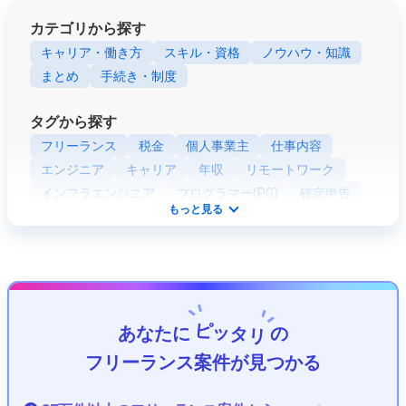
カテゴリから探す
キャリア・働き方
スキル・資格
ノウハウ・知識
まとめ
手続き・制度
タグから探す
フリーランス
税金
個人事業主
仕事内容
エンジニア
キャリア
年収
リモートワーク
インフラエンジニア
プログラマー(PG)
確定申告
もっと見る
業務委託
SE (システムエンジニア)
青色申告
資格
Webエンジニア
社会保険
開業
ネットワークエンジニア
Python
組込・制御エンジニア
Java
ツール
PHP
法人化
客先常駐
職種
セキュリティエンジニア
ピッタリ
あなたに
の
プロジェクトマネージャー(PM)
JavaScript
Ruby
ITコンサルタント
データサイエンティスト
フリーランス案件が見つかる
フロントエンドエンジニア
テストエンジニア
将来性
PMO
アプリケーションエンジニア