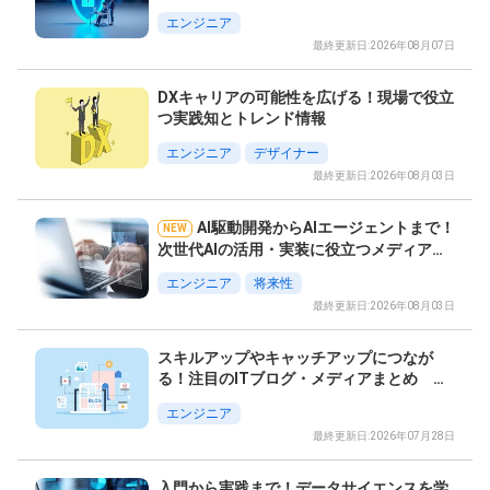
アまとめ
エンジニア
最終更新日:2026年08月07日
DXキャリアの可能性を広げる！現場で役立
つ実践知とトレンド情報
エンジニア
デザイナー
最終更新日:2026年08月03日
AI駆動開発からAIエージェントまで！
NEW
次世代AIの活用・実装に役立つメディアま
とめ
エンジニア
将来性
最終更新日:2026年08月03日
スキルアップやキャッチアップにつなが
る！注目のITブログ・メディアまとめ そ
の1
エンジニア
最終更新日:2026年07月28日
入門から実践まで！データサイエンスを学