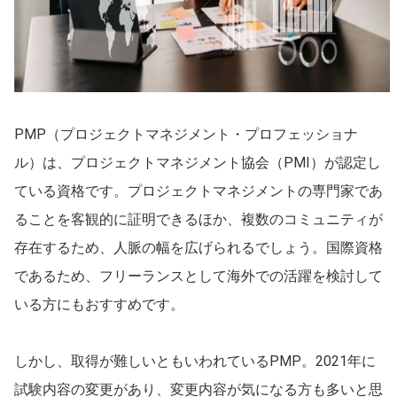
甲信越・北陸
石川県
長野県
富山県
山梨県
新潟県
福井県
PMP（プロジェクトマネジメント・プロフェッショナ
東海
ル）は、プロジェクトマネジメント協会（PMI）が認定し
愛知県
静岡県
ている資格です。プロジェクトマネジメントの専門家であ
ることを客観的に証明できるほか、複数のコミュニティが
岐阜県
三重県
存在するため、人脈の幅を広げられるでしょう。国際資格
関西
であるため、フリーランスとして海外での活躍を検討して
大阪府
兵庫県
いる方にもおすすめです。

京都府
滋賀県
しかし、取得が難しいともいわれているPMP。2021年に
奈良県
和歌山県
試験内容の変更があり、変更内容が気になる方も多いと思
中国