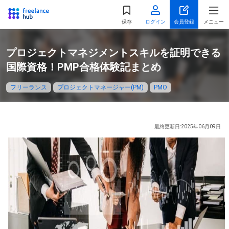
都道府県
を選択
保存
ログイン
会員登録
メニュー
関東
プロジェクトマネジメントスキルを証明できる
東京都
神奈川県
国際資格！PMP合格体験記まとめ
千葉県
埼玉県
フリーランス
プロジェクトマネージャー(PM)
PMO
茨城県
栃木県
群馬県
最終更新日:2025年06月09日
北海道・東北
北海道
宮城県
福島県
山形県
秋田県
青森県
岩手県