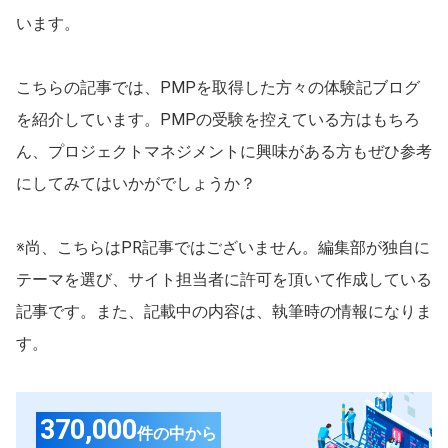
広島県
山口県
います。

岡山県
島根県
こちらの記事では、PMPを取得した方々の体験記ブログ
四国
を紹介しています。PMPの受験を控えている方はもちろ
愛媛県
香川県
ん、プロジェクトマネジメントに興味がある方もぜひ参考
徳島県
高知県
にしてみてはいかがでしょうか？

九州・沖縄
福岡県
熊本県
※尚、こちらはPR記事ではございません。編集部が独自に
大分県
長崎県
テーマを選び、サイト担当者に許可を頂いて作成している
記事です。また、記載中の内容は、執筆時の情報になりま
沖縄県
佐賀県
す。
鹿児島県
宮崎県
370,000
件の中から