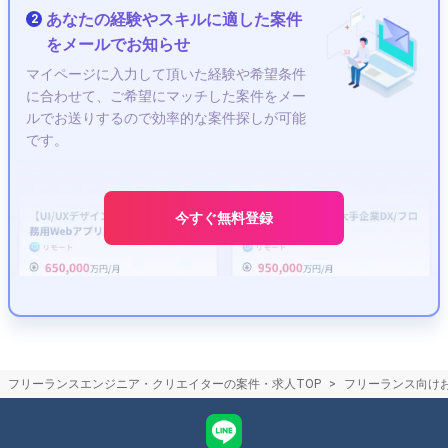
CE（カスタマーエンジニア）
COBOL
あなたの経験やスキルに適した案件
2
Google Cloud Platform
ゲームデバッガー
C言語
をメールでお知らせ
SQL
Linux
Access
Webデザイナー
学習
マイページに入力して頂いた経験や希望条件
イラストレーター
ゲーム
デザイナー
開発
に合わせて、ご希望にマッチした案件をメー
Webディレクター
ポートフォリオ
Photoshop
ルでお送りするので効率的な案件探しが可能
キャラクターデザイナー
SEO
CG
人気
です。
アニメーター
エージェント
副業
WordPress
Blender
クリエイター
After Effects
グラフィックデザイナー
React
会計
今すぐ無料登録
シナリオライター
コワーキングスペース
レンタルオフィス
RPA
フレームワーク
フリーランスエンジニア・クリエイターの案件・求人TOP
フリーランス向け