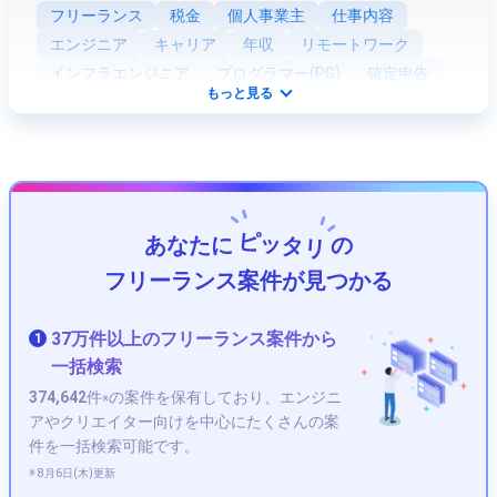
フリーランス
税金
個人事業主
仕事内容
エンジニア
キャリア
年収
リモートワーク
インフラエンジニア
プログラマー(PG)
確定申告
もっと見る
業務委託
SE (システムエンジニア)
青色申告
資格
Webエンジニア
社会保険
開業
ネットワークエンジニア
Python
組込・制御エンジニア
Java
ツール
PHP
法人化
客先常駐
職種
セキュリティエンジニア
ピッタリ
あなたに
の
プロジェクトマネージャー(PM)
JavaScript
Ruby
ITコンサルタント
データサイエンティスト
フリーランス案件が見つかる
フロントエンドエンジニア
テストエンジニア
将来性
PMO
アプリケーションエンジニア
37万件以上のフリーランス案件から
1
Kotlin
iOS
社内SE
Unity
AWS
HTML
一括検索
Android
サーバーエンジニア
374,642
件
の案件を保有しており、エンジニ
※
データベースエンジニア
VBA
CSS
Swift
アやクリエイター向けを中心にたくさんの案
件を一括検索可能です。
SAPコンサルタント
Perl
Laravel
Scala
C++
※ 8月6日(木)更新
R言語
Go言語
C#
Node.js