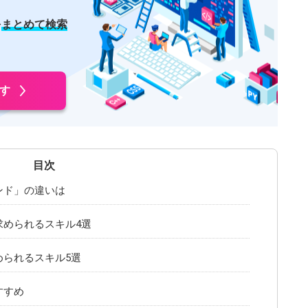
を
まとめて検索
す
ンド」の違いは
求められるスキル4選
められるスキル5選
すすめ