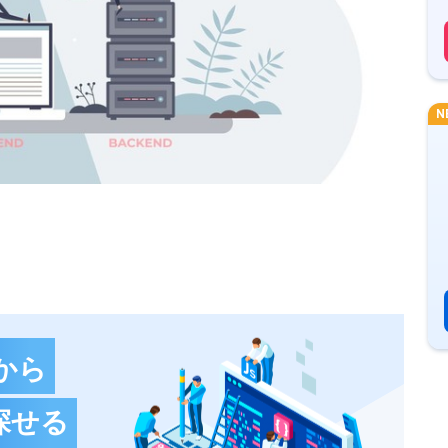
N
から
探せる