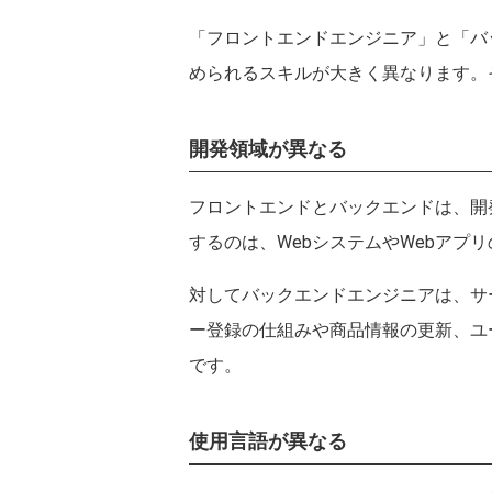
関西
大阪府
兵庫県
「フロントエンドエンジニア」と「バ
中国
められるスキルが大きく異なります。
広島県
山口県
四国
開発領域が異なる
愛媛県
香川県
九州・沖縄
フロントエンドとバックエンドは、開
福岡県
熊本県
するのは、WebシステムやWebアプ
対してバックエンドエンジニアは、サ
ー登録の仕組みや商品情報の更新、ユ
です。
使用言語が異なる