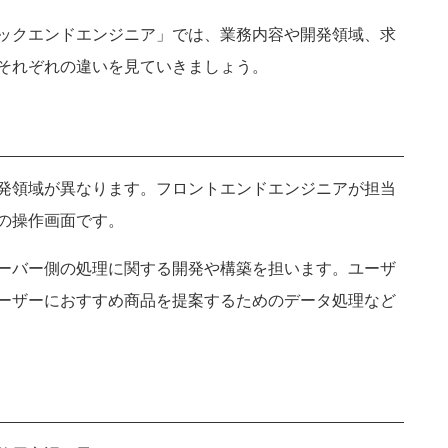
京都府
滋賀県
奈良県
和歌山県
ックエンドエンジニア」では、業務内容や開発領域、求
それぞれの違いを見ていきましょう。
岡山県
島根県
徳島県
高知県
発領域が異なります。フロントエンドエンジニアが担当
大分県
長崎県
沖縄県
佐賀県
リの操作画面です。
ーバー側の処理に関する開発や構築を担います。ユーザ
キャンセ
ーザーにおすすめ商品を提案するためのデータ処理など