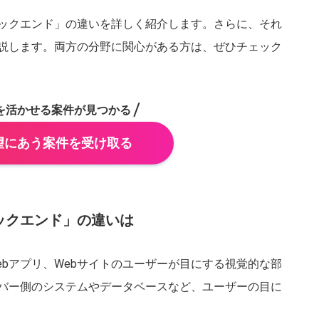
ックエンド」の違いを詳しく紹介します。さらに、それ
説します。両方の分野に関心がある方は、ぜひチェック
を活かせる案件が見つかる
望にあう案件を受け取る
千葉県
埼玉県
茨城県
栃木県
福島県
山形県
秋田県
青森県
ックエンド」の違いは
富山県
山梨県
新潟県
福井県
ebアプリ、Webサイトのユーザーが目にする視覚的な部
バー側のシステムやデータベースなど、ユーザーの目に
岐阜県
三重県