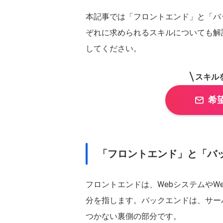
本記事では「フロントエンド」と「バ
ぞれに求められるスキルについても解
してください。
スキル
都道府県
を選択
希
関東
東京都
神奈川県
北海道・東北
北海道
宮城県
「フロントエンド」と「バ
甲信越・北陸
石川県
長野県
フロントエンドは、WebシステムやW
東海
分を指します。バックエンドは、サー
愛知県
静岡県
つかない裏側の部分です。