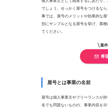
個人事業主として開業するにあたり、
でしょう。せっかく屋号をつけるなら
事では、屋号のメリットや効果的な屋
別にサンプルとなる屋号を挙げ、業種
てください。
都道府県
を選択
案件
関東
希
東京都
神奈川県
北海道・東北
北海道
宮城県
甲信越・北陸
屋号とは事業の名前
石川県
長野県
東海
屋号は個人事業主やフリーランスが持
愛知県
静岡県
名でも問題ないものの、事業内容を示