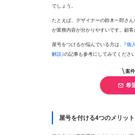
関西
でしょう。
大阪府
兵庫県
中国
たとえば、デザイナーの鈴木一郎さん
広島県
山口県
が業務内容が分かりやすいです。顧客
四国
屋号をつけるか悩んでいる方は、
｢個
愛媛県
香川県
解説｣
の記事も参考にしてみてください
九州・沖縄
福岡県
熊本県
案件
希
屋号を付ける4つのメリット