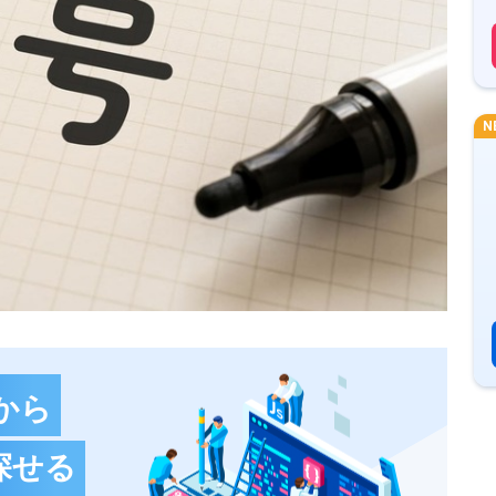
N
から
探せる