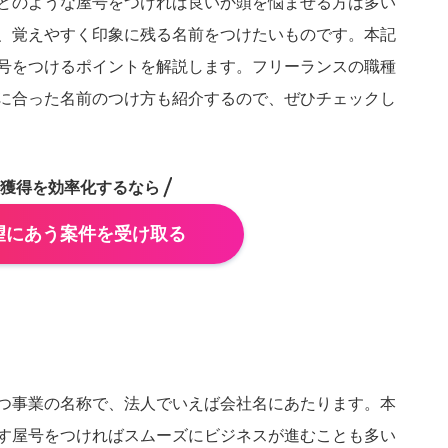
どのような屋号をつければ良いか頭を悩ませる方は多い
、覚えやすく印象に残る名前をつけたいものです。本記
号をつけるポイントを解説します。フリーランスの職種
に合った名前のつけ方も紹介するので、ぜひチェックし
獲得を効率化するなら
望にあう案件を受け取る
千葉県
埼玉県
茨城県
栃木県
福島県
山形県
秋田県
青森県
富山県
山梨県
新潟県
福井県
つ事業の名称で、法人でいえば会社名にあたります。本
岐阜県
三重県
す屋号をつければスムーズにビジネスが進むことも多い