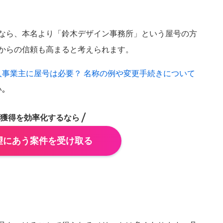
京都府
滋賀県
奈良県
和歌山県
なら、本名より「鈴木デザイン事務所」という屋号の方
岡山県
島根県
からの信頼も高まると考えられます。
人事業主に屋号は必要？ 名称の例や変更手続きについて
徳島県
高知県
｡
大分県
長崎県
沖縄県
佐賀県
獲得を効率化するなら
望にあう案件を受け取る
キャンセ