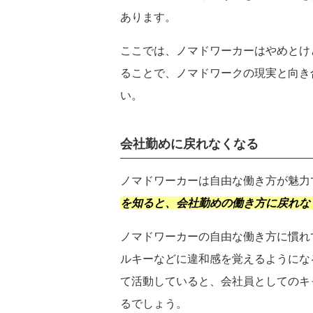
あります。
ここでは、ノマドワーカーはやめとけ
ることで、ノマドワークの現実と向き
い。
都道府県
を選択
会社勤めに戻れなくなる
関東
東京都
神奈川県
ノマドワーカーは自由な働き方が魅力
北海道・東北
を知ると、会社勤めの働き方に戻れな
北海道
宮城県
甲信越・北陸
ノマドワーカーの自由な働き方に慣れ
石川県
長野県
ルキーなどに違和感を覚えるようにな
東海
て活動していると、会社員としてのキ
愛知県
静岡県
るでしょう。