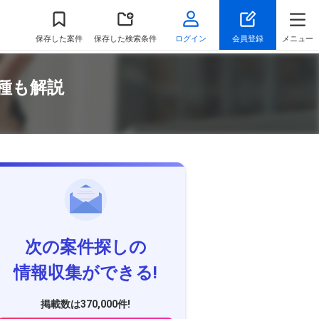
保存
した案件
保存した検索条件
ログイン
会員登録
メニュー
種も解説
次の案件探しの
情報収集ができる!
掲載数は370,000件!