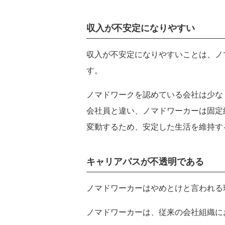
関西
大阪府
兵庫県
収入が不安定になりやすい
中国
広島県
山口県
収入が不安定になりやすいことは、ノ
四国
す。
愛媛県
香川県
九州・沖縄
ノマドワークを認めている会社は少な
福岡県
熊本県
会社員と違い、ノマドワーカーは固定
変動するため、安定した生活を維持す
キャリアパスが不透明である
ノマドワーカーはやめとけと言われる
ノマドワーカーは、従来の会社組織に