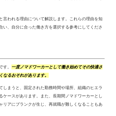
と言われる理由について解説します。これらの理由を知
合い、自分に合った働き方を選択する参考にしてくださ
千葉県
埼玉県
茨城県
栃木県
です。
一度ノマドワーカーとして働き始めてその快適さ
くなるおそれがあります。
福島県
山形県
秋田県
青森県
てしまうと、固定された勤務時間や場所、組織のヒエラ
富山県
山梨県
新潟県
福井県
るケースがあります。また、長期間ノマドワーカーとし
ャリアにブランクが生じ、再就職が難しくなることもあ
岐阜県
三重県