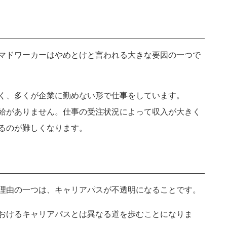
京都府
滋賀県
奈良県
和歌山県
岡山県
島根県
マドワーカーはやめとけと言われる大きな要因の一つで
徳島県
高知県
く、多くが企業に勤めない形で仕事をしています。
大分県
長崎県
沖縄県
佐賀県
給がありません。仕事の受注状況によって収入が大きく
るのが難しくなります。
キャンセ
理由の一つは、キャリアパスが不透明になることです。
おけるキャリアパスとは異なる道を歩むことになりま