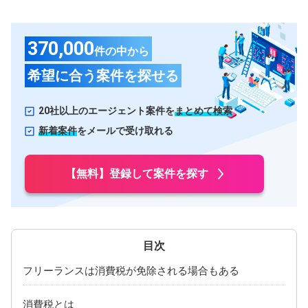
広島県
山口県
370,000
岡山県
島根県
件の中から
四国
希望に合う案件を探せる
愛媛県
香川県
20社以上のエージェント案件を
まとめて検索
徳島県
高知県
新着案件
をメールで受け取れる
九州・沖縄
福岡県
熊本県
【無料】登録して案件を探す
大分県
長崎県
沖縄県
佐賀県
鹿児島県
宮崎県
フリーランスは消費税が免除される場合もある
消費税とは