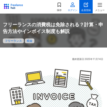
都道府県
を選択
保存
ログイン
会員登録
メニュー
関東
フリーランスの消費税は免除される？計算・申
東京都
神奈川県
告方法やインボイス制度も解説
千葉県
埼玉県
フリーランス
税金
茨城県
栃木県
群馬県
最終更新日:2025年11月14日
北海道・東北
北海道
宮城県
福島県
山形県
秋田県
青森県
岩手県