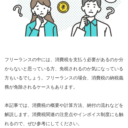
甲信越・北陸
石川県
長野県
富山県
山梨県
新潟県
福井県
東海
フリーランスの中には、消費税を支払う必要があるのか分
愛知県
静岡県
からないと思っている方、免税されるのか気になっている
岐阜県
三重県
方もいるでしょう。フリーランスの場合、消費税の納税義
関西
務が免除されるケースもあります。

大阪府
兵庫県
京都府
滋賀県
本記事では、消費税の概要や計算方法、納付の流れなどを
解説します。消費税関連の注意点やインボイス制度にも触
奈良県
和歌山県
れるので、ぜひ参考にしてください。
中国