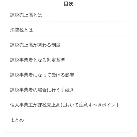
広島県
山口県
課税売上高とは
岡山県
島根県
消費税とは
四国
愛媛県
香川県
課税売上高が関わる制度
徳島県
高知県
課税事業者となる判定基準
九州・沖縄
福岡県
熊本県
課税事業者になって受ける影響
大分県
長崎県
課税事業者の場合に行う手続き
沖縄県
佐賀県
個人事業主が課税売上高において注意すべきポイント
鹿児島県
宮崎県
まとめ