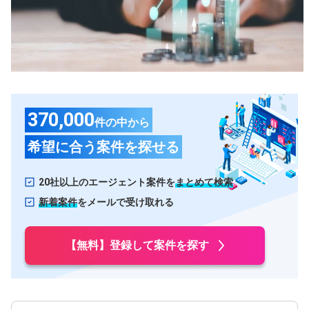
甲信越・北陸
石川県
長野県
富山県
山梨県
新潟県
福井県
370,000
件の中から
東海
希望に合う案件を探せる
愛知県
静岡県
岐阜県
三重県
20社以上のエージェント案件を
まとめて検索
関西
新着案件
をメールで受け取れる
大阪府
兵庫県
【無料】登録して案件を探す
京都府
滋賀県
奈良県
和歌山県
中国