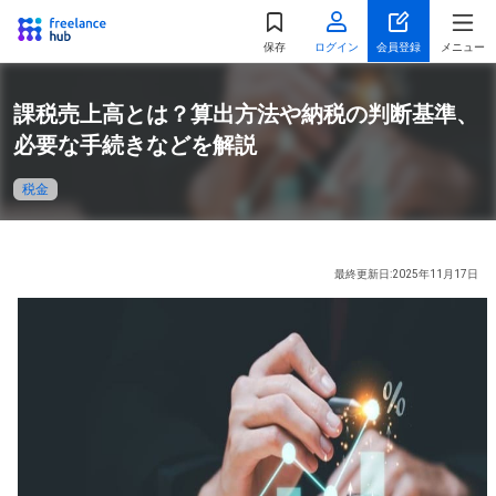
都道府県
を選択
保存
ログイン
会員登録
メニュー
関東
課税売上高とは？算出方法や納税の判断基準、
東京都
神奈川県
必要な手続きなどを解説
千葉県
埼玉県
税金
茨城県
栃木県
群馬県
最終更新日:2025年11月17日
北海道・東北
北海道
宮城県
福島県
山形県
秋田県
青森県
岩手県