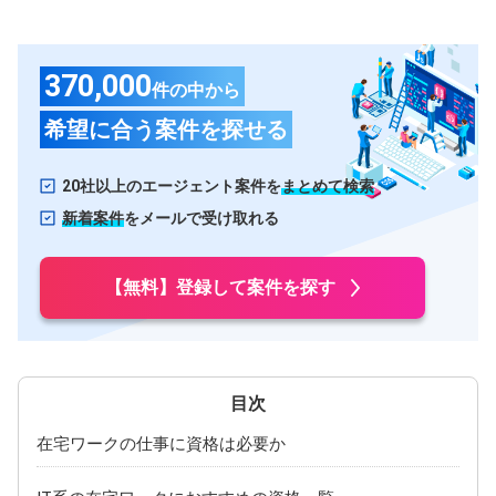
広島県
山口県
岡山県
島根県
370,000
件の中から
四国
希望に合う案件を探せる
愛媛県
香川県
20社以上のエージェント案件を
まとめて検索
徳島県
高知県
新着案件
をメールで受け取れる
九州・沖縄
福岡県
熊本県
【無料】登録して案件を探す
大分県
長崎県
沖縄県
佐賀県
鹿児島県
宮崎県
在宅ワークの仕事に資格は必要か