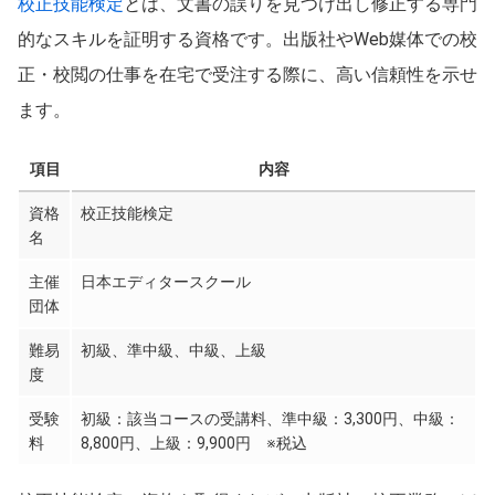
校正技能検定
とは、文書の誤りを見つけ出し修正する専門
的なスキルを証明する資格です。出版社やWeb媒体での校
正・校閲の仕事を在宅で受注する際に、高い信頼性を示せ
ます。
項目
内容
資格
校正技能検定
名
主催
日本エディタースクール
団体
難易
初級、準中級、中級、上級
度
受験
初級：該当コースの受講料、準中級：3,300円、中級：
料
8,800円、上級：9,900円 ※税込