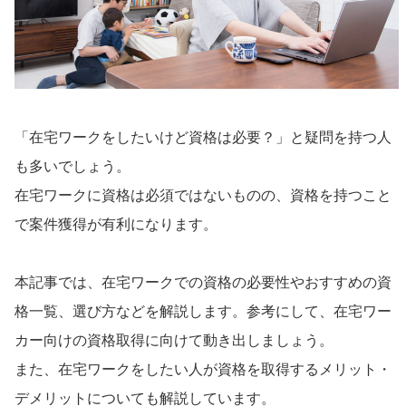
甲信越・北陸
石川県
長野県
富山県
山梨県
新潟県
福井県
「在宅ワークをしたいけど資格は必要？」と疑問を持つ人
東海
も多いでしょう。

愛知県
静岡県
在宅ワークに資格は必須ではないものの、資格を持つこと
で案件獲得が有利になります。

岐阜県
三重県
関西
本記事では、在宅ワークでの資格の必要性やおすすめの資
大阪府
兵庫県
格一覧、選び方などを解説します。参考にして、在宅ワー
京都府
滋賀県
カー向けの資格取得に向けて動き出しましょう。

また、在宅ワークをしたい人が資格を取得するメリット・
奈良県
和歌山県
デメリットについても解説しています。
中国