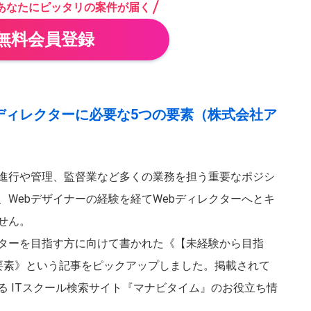
！あなたにピッタリの案件が届く
無料会員登録
ディレクターに必要な5つの要素（株式会社ア
千葉県
埼玉県
茨城県
栃木県
の進行や管理、監督業など多くの業務を担う重要なポジシ
Webデザイナーの経験を経てWebディレクターへとキ
福島県
山形県
秋田県
青森県
せん。
クターを目指す方に向けて書かれた《【未経験から目指
富山県
山梨県
新潟県
福井県
の要素》という記事をピックアップしました。掲載されて
る ITスクール検索サイト『マナビタイム』のお役立ち情
岐阜県
三重県