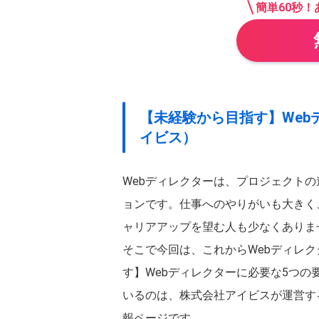
簡単60秒
都道府県
を選択
【未経験から目指す】Web
イビス）
関東
東京都
神奈川県
Webディレクターは、プロジェクト
北海道・東北
ョンです。仕事へのやりがいも大きく、
北海道
宮城県
ャリアアップを望む人も少なくありま
甲信越・北陸
そこで今回は、これからWebディレ
石川県
長野県
す】Webディレクターに必要な5つ
東海
いるのは、株式会社アイビスが運営す
愛知県
静岡県
報ページです。