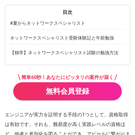
広島県
山口県
岡山県
島根県
#夏からネットワークスペシャリスト
四国
ネットワークスペシャリスト受験体験記と午前勉強
愛媛県
香川県
徳島県
高知県
【独学】ネットワークスペシャリスト試験の勉強方法
九州・沖縄
福岡県
熊本県
簡単60秒！あなたにピッタリの案件が届く
大分県
長崎県
無料会員登録
沖縄県
佐賀県
鹿児島県
宮崎県
エンジニアが実力を証明する手段の1つとして、資格取得
は有効です。それも、難易度が高く実践レベルの資格ほ
ど、他者と差別化を図ることができ、アピールに繋がりま