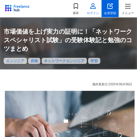
都道府県
を選択
保存
ログイン
会員登録
メニュー
関東
市場価値を上げ実力の証明に！「ネットワーク
東京都
神奈川県
スペシャリスト試験」の受験体験記と勉強のコ
ツまとめ
千葉県
埼玉県
エンジニア
資格
ネットワークエンジニア
学習
茨城県
栃木県
群馬県
最終更新日:2025年06月06日
北海道・東北
北海道
宮城県
福島県
山形県
秋田県
青森県
岩手県