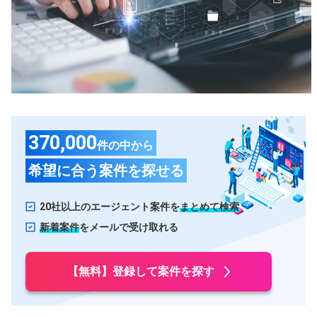
甲信越・北陸
石川県
長野県
富山県
山梨県
新潟県
福井県
東海
370,000
件の中から
愛知県
静岡県
希望に合う案件を探せる
岐阜県
三重県
関西
20社以上のエージェント案件を
まとめて検索
大阪府
兵庫県
新着案件
をメールで受け取れる
京都府
滋賀県
【無料】登録して案件を探す
奈良県
和歌山県
中国