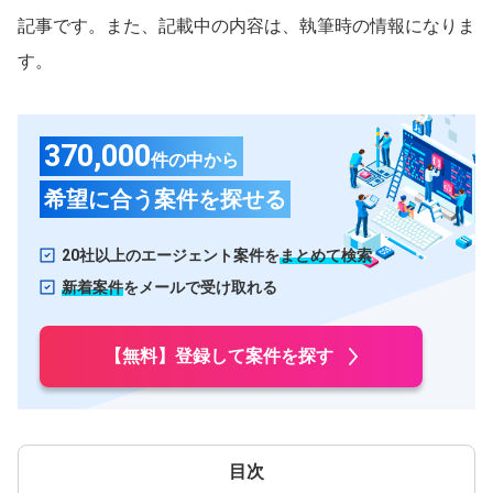
広島県
山口県
記事です。また、記載中の内容は、執筆時の情報になりま
す。
岡山県
島根県
四国
愛媛県
香川県
370,000
件の中から
徳島県
高知県
希望に合う案件を探せる
九州・沖縄
福岡県
熊本県
20社以上のエージェント案件を
まとめて検索
新着案件
をメールで受け取れる
大分県
長崎県
【無料】登録して案件を探す
沖縄県
佐賀県
鹿児島県
宮崎県