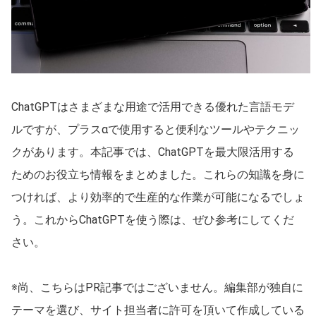
甲信越・北陸
石川県
長野県
富山県
山梨県
新潟県
福井県
ChatGPTはさまざまな用途で活用できる優れた言語モデ
東海
ルですが、プラスαで使用すると便利なツールやテクニッ
愛知県
静岡県
クがあります。本記事では、ChatGPTを最大限活用する
ためのお役立ち情報をまとめました。これらの知識を身に
岐阜県
三重県
つければ、より効率的で生産的な作業が可能になるでしょ
関西
う。これからChatGPTを使う際は、ぜひ参考にしてくだ
大阪府
兵庫県
さい。

京都府
滋賀県
※尚、こちらはPR記事ではございません。編集部が独自に
奈良県
和歌山県
テーマを選び、サイト担当者に許可を頂いて作成している
中国