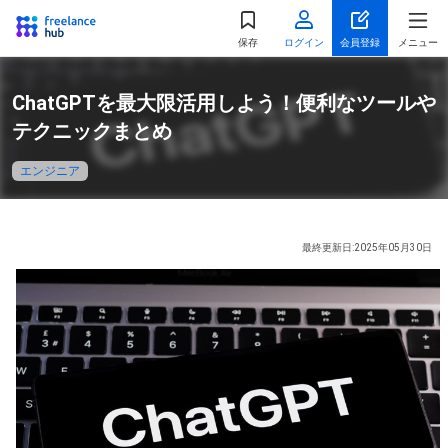
都道府県
を選択
保存
ログイン
会員登録
メニュー
関東
ChatGPTを最大限活用しよう！便利なツールや
東京都
神奈川県
テクニックまとめ
千葉県
埼玉県
エンジニア
茨城県
栃木県
群馬県
最終更新日:2025年05月30日
北海道・東北
北海道
宮城県
福島県
山形県
秋田県
青森県
岩手県