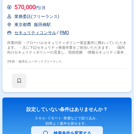
570,000
円/月
業務委託(フリーランス)
東京都
飯田橋駅
セキュリティコンサル
PMO
作業内容 ・グローバルセキュリティポリシー策定案件に携わっていただき
ます。 ・主に下記セキュリティ推進作業をご担当いただきます。 -国内
向けセキュリティポリシーの見直し、現状把握 -情報セキュリティ基本
方針書の見直し -情報セキュリティ対策標準書の見直し -海外向けセキ
ュリティポリシーの策定、展開 -グループ情報セキュリティ規程の策定
2年前・
提供元: レバテックフリーランス
-対策管理規程の策定 -規程類の展開支援
設定していない条件はありませんか？
スキル･リモート･単価などで絞り込み、
効率よく案件を探せます。
検索条件を変更する