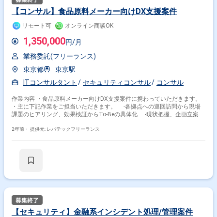
【コンサル】食品原料メーカー向けDX支援案件
リモート可
オンライン商談OK
1,350,000
円/月
業務委託(フリーランス)
東京都
東京駅
ITコンサルタント
セキュリティコンサル
コンサル
作業内容 ・食品原料メーカー向けDX支援案件に携わっていただきます。
・主に下記作業をご担当いただきます。 -各拠点への巡回訪問から現場
課題のヒアリング、効果検証からTo-Beの具体化 -現状把握、企画立案、
実行プロセスの具体化等
2年前・
提供元: レバテックフリーランス
【セキュリティ】金融系インシデント処理/管理案件