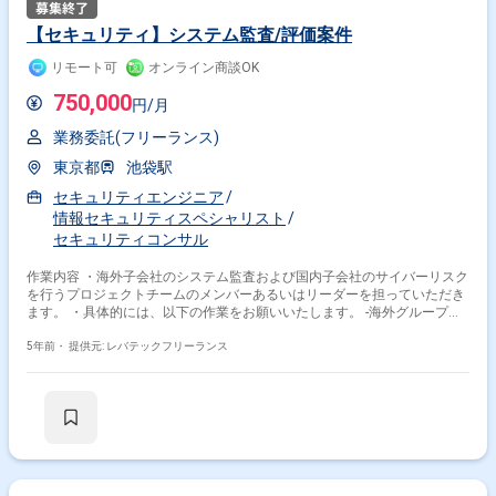
【セキュリティ】システム監査/評価案件
リモート可
オンライン商談OK
750,000
円/月
業務委託(フリーランス)
東京都
池袋駅
セキュリティエンジニア
情報セキュリティスペシャリスト
セキュリティコンサル
作業内容 ・海外子会社のシステム監査および国内子会社のサイバーリスク
を行うプロジェクトチームのメンバーあるいはリーダーを担っていただき
ます。 ・具体的には、以下の作業をお願いいたします。 -海外グループ子
会社のシステムセキュリティ内部監査 -国内グループ子会社のサイバーセ
キュリティチェック -主任監査人の指示を得ながら監査調書の作成 -監査お
5年前・
提供元: レバテックフリーランス
よびチェック実施後の被監査部門の是正状況確認 -監査手続およびリスク
アセスメントシートの作成
その他の条件で検索する
その他開発言語・スキルから探す