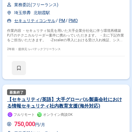
業務委託(フリーランス)
埼玉県
北朝霞駅
セキュリティコンサル
PM
PMO
作業内容 ・セキュリティ知見を用いた大手企業分社化に伴う環境再構築
PJTのテクニカルリーダー案件に携わっていただきます。 ・主に下記作業
をご担当いただきます。 -Zscalerの導入における受け入れ検証、システ
ムテスト作成業務 -Zscaler設計書レビュー -ソリューションベースの
ユーザー影響度調査、検証業務 -ベンダー、クライアントとの折衝業務
2年前・
提供元: レバテックフリーランス
【セキュリティ/英語】大手グローバル製薬会社におけ
る情報セキュリティ社内教育支援(海外対応)
フルリモート
オンライン商談OK
750,000
円/月