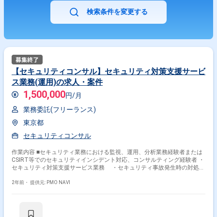
検索条件を変更する
【セキュリティコンサル】セキュリティ対策支援サービ
ス業務(運用)の求人・案件
1,500,000
円/月
業務委託(フリーランス)
東京都
セキュリティコンサル
作業内容 ■セキュリティ業務における監視、運用、分析業務経験者または
CSIRT等でのセキュリティインシデント対応、コンサルティング経験者 ・
セキュリティ対策支援サービス業務 ・セキュリティ事故発生時の対処計
画の提案・対処、再発防止策の提案 ・サイバー攻撃等が検知された場合の
対応（原因追及、対応策の検討、対処） ・定常時の業務（脆弱性情報収
2年前・
提供元: PMO NAVI
集、情報分析、提案、対策の支援）