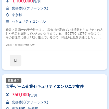
1,100,000
円/月
業務委託(フリーランス)
東京都
セキュリティコンサル
作業内容 海外の子会社向けに、親会社が定めている情報セキュリティの方
針や規定を展開していきたいと考えている。 ISO27001/27701を受けて、
その管理策に基づき取り組んでいるので、枠組みは世界共通にしたい。 現
状のサーベイを行い、定めた方針や規則を展開、対策を実現をしていきた
い。 該社の取組を確実に理解し、海外に展開するところを伴走的にご支援
2年前・
提供元: PMO NAVI
いただきたい。
大手ゲーム企業セキュリティエンジニア案件
750,000
円/月
業務委託(フリーランス)
東京都
渋谷駅