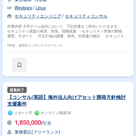
Windows
Linux
セキュリティエンジニア
セキュリティコンサル
作業内容 大手ゲーム会社において、下記作業をご担当いただきます。 -
セキュリティ課題の発見、対策、情報収集 -セキュリティ対策の開発、
運用、サポート -不正行為の調査、研究、対策案の検討 -セキュリティ
啓蒙、教育 -社内セキュリティ環境の向上
5年前・
提供元: レバテックフリーランス
【コンサル/英語】海外法人向けアセット開発方針検討
支援案件
リモート可
オンライン商談OK
1,850,000
円/月
業務委託(フリーランス)