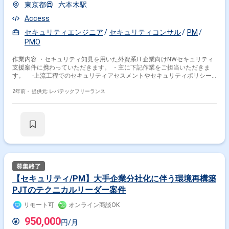
東京都
六本木駅
Access
セキュリティエンジニア
セキュリティコンサル
PM
PMO
作業内容 ・セキュリティ知見を用いた外資系IT企業向けNWセキュリティ
支援案件に携わっていただきます。 ・主に下記作業をご担当いただきま
す。 -上流工程でのセキュリティアセスメントやセキュリティポリシー
策定業務 -セキュリティ要件の定義、IT課題の整理コンセプト設計業務
-セキュリティソリューションの導入を前提とした設計業務 -既存のセ
2年前・
提供元: レバテックフリーランス
キュリティ製品やセキュリティソリューションのマイグレーションや最適
化 -インシデントやその他外部要因による設計変更やメンテナンスの支
援業務 -技術面の調査や技術文書の作成業務
【セキュリティ/PM】大手企業分社化に伴う環境再構築
PJTのテクニカルリーダー案件
リモート可
オンライン商談OK
950,000
円/月