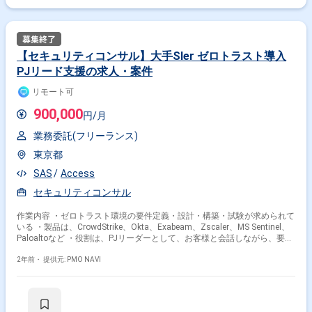
【セキュリティコンサル】大手SIer ゼロトラスト導入
PJリード支援の求人・案件
リモート可
900,000
円/月
業務委託(フリーランス)
東京都
SAS
Access
セキュリティコンサル
作業内容 ・ゼロトラスト環境の要件定義・設計・構築・試験が求められて
いる ・製品は、CrowdStrike、Okta、Exabeam、Zscaler、MS Sentinel、
Paloaltoなど ・役割は、PJリーダーとして、お客様と会話しながら、要件
定義及び設計をし、PJメンバーの予実管理等のマネジメントを行う
2年前・
提供元: PMO NAVI