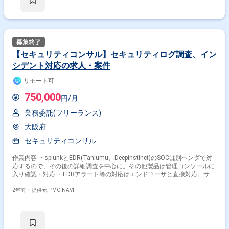
【セキュリティコンサル】セキュリティログ調査、イン
シデント対応の求人・案件
リモート可
750,000
円/月
業務委託(フリーランス)
大阪府
セキュリティコンサル
作業内容 ・splunkとEDR(Taniumu、Deepinstinct)のSOCは別ベンダで対
応するので、その後の詳細調査を中心に。その他製品は管理コンソールに
入り確認・対応 ・EDRアラート等の対応はエンドユーザと直接対応。サー
バ系アラートはインフラ担当と調整 ＜主要＞ SPLUNK ・・・NW機
器、認証(EntraID)、zscalerなどのログを取り込んでいる。SOC契約あり
2年前・
提供元: PMO NAVI
Tanium（EDR）＋DeepInstinct(AV)・・・SOC契約あり ＜他＞
XPANSE Qualys(脆弱性発見時の影響分析) Zscaler CASB(SaaS利用状
況の定期的なログ監査、分析) CyberArk(特権アクセス管理の定期的なロ
グ監査) ※定期的なログ確認