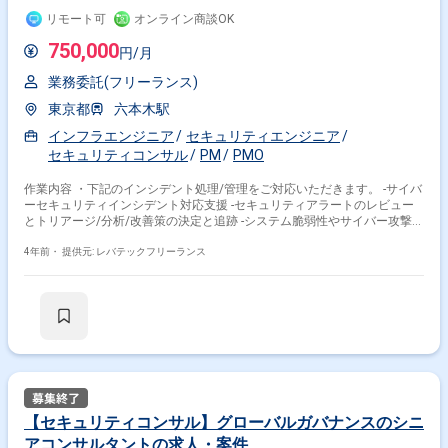
リモート可
オンライン商談OK
750,000
円/月
業務委託(フリーランス)
東京都
六本木駅
インフラエンジニア
セキュリティエンジニア
セキュリティコンサル
PM
PMO
作業内容 ・下記のインシデント処理/管理をご対応いただきます。 ‐サイバ
ーセキュリティインシデント対応支援 ‐セキュリティアラートのレビュー
とトリアージ/分析/改善策の決定と追跡 ‐システム脆弱性やサイバー攻撃に
関する情報の収集/分析/発信 ‐サイバー攻撃に対する技術的対策および態勢
整備に係る企画と実践 ‐サイバーセキュリティに関するリスクの実施 ‐セキ
4年前・
提供元: レバテックフリーランス
ュリティ製品の運営(WAF/SIEM、AWS、スキャナ 等) ‐サイバーセキュリテ
ィ教育(Eラーニングや各種啓蒙活動) ‐金融ISACやJC3等における活動
【セキュリティコンサル】グローバルガバナンスのシニ
アコンサルタントの求人・案件