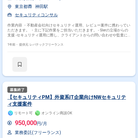
東京都
神田駅
セキュリティコンサル
作業内容 ・不動産会社向けセキュリティ運用、レビュー案件に携わってい
ただきます。 ・主に下記作業をご担当いただきます。 - SIerの立場からの
支援 -セキュリティ運用に際し、クライアントからの問い合わせや監査に
際する指摘事項への対応 -設計書のレビューや中期計画見直しに向けたア
ドバイス
1年前・
提供元: レバテックフリーランス
【セキュリティPM】外資系IT企業向けNWセキュリテ
ィ支援案件
リモート可
オンライン商談OK
950,000
円/月
業務委託(フリーランス)