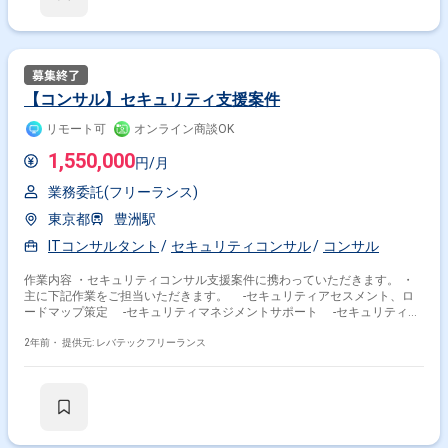
【コンサル】セキュリティ支援案件
リモート可
オンライン商談OK
1,550,000
円/月
業務委託(フリーランス)
東京都
豊洲駅
ITコンサルタント
セキュリティコンサル
コンサル
作業内容 ・セキュリティコンサル支援案件に携わっていただきます。 ・
主に下記作業をご担当いただきます。 -セキュリティアセスメント、ロ
ードマップ策定 -セキュリティマネジメントサポート -セキュリティ認
証の取得‧運用支援 -情報セキュリティポリシー策定 -TLPT(脅威ベース
ペネトレーションテスト)のシナリオ作成
2年前・
提供元: レバテックフリーランス