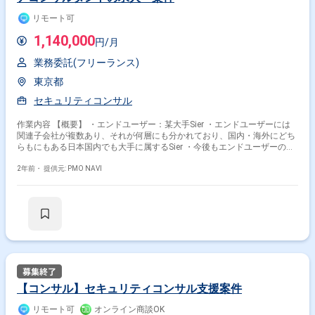
リモート可
1,140,000
円/月
業務委託(フリーランス)
東京都
セキュリティコンサル
作業内容 【概要】 ・エンドユーザー：某大手Sier ・エンドユーザーには
関連子会社が複数あり、それが何層にも分かれており、国内・海外にどち
らもにもある日本国内でも大手に属するSier ・今後もエンドユーザーの傘
下となる会社が増えていく予定で、その会社へもエンドユーザーと共通す
るセキュリティポリシーを適用しないといけない ・上記に伴い発生する顕
2年前・
提供元: PMO NAVI
在/潜在いずれの課題を整理できていない状況 ・今回のポジションは課題
整理を行い、それに対する対策/改善案の提案を求められている 【業務内
容】 ・セキュリティポリシー適用における顕在/潜在課題の整理、対策/改
善案の策定～提案 ・上記に必要な書類作成 ・顧客折衝（エンドユーザの
海外関連子会社や今回属するチーム内のMTG参加）
【コンサル】セキュリティコンサル支援案件
リモート可
オンライン商談OK