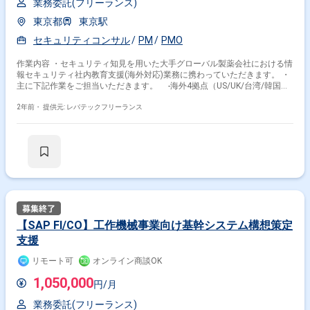
業務委託(フリーランス)
東京都
東京駅
セキュリティコンサル
PM
PMO
作業内容 ・セキュリティ知見を用いた大手グローバル製薬会社における情
報セキュリティ社内教育支援(海外対応)業務に携わっていただきます。 ・
主に下記作業をご担当いただきます。 -海外4拠点（US/UK/台湾/韓国）
とセキュリティ教育/メールを実施するための支援業務 -教育計画資料案
の英訳業務 会議での説明・QA対応業務（利用するプラットフォームは
2年前・
提供元: レバテックフリーランス
KnowBe4） -海外拠点への教育及びメール訓練業務 -訓練コンテンツの
確認やメール訓練文面のチェック業務
【SAP FI/CO】工作機械事業向け基幹システム構想策定
支援
リモート可
オンライン商談OK
1,050,000
円/月
業務委託(フリーランス)