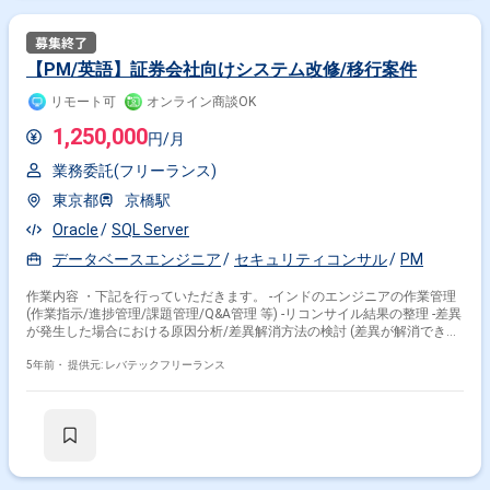
【PM/英語】証券会社向けシステム改修/移行案件
リモート可
オンライン商談OK
1,250,000
円/月
業務委託(フリーランス)
東京都
京橋駅
Oracle
SQL Server
データベースエンジニア
セキュリティコンサル
PM
作業内容 ・下記を行っていただきます。 -インドのエンジニアの作業管理
(作業指示/進捗管理/課題管理/Q&A管理 等) -リコンサイル結果の整理 -差異
が発生した場合における原因分析/差異解消方法の検討 (差異が解消できな
い場合は、新の方がより精緻/もしくは新でも許容可能等の理由付け) -クラ
イアントへのリコンサイル結果の報告 -リコンサイル/システム間インター
5年前・
提供元: レバテックフリーランス
フェース改修/SQL改修