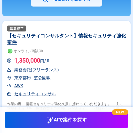
【セキュリティコンサルタント】情報セキュリティ強化
案件
オンライン商談OK
1,350,000
円/月
業務委託(フリーランス)
東京都
芝公園駅
AWS
セキュリティコンサル
作業内容 ・情報セキュリティ強化支援に携わっていただきます。 ・主に
下記セキュリティ推進作業をご担当いただきます。 -情報セキュリティ
NEW
およびガバナンス、リスク、コンプライアンスの戦略に基づくロードマッ
プ策定、企画補助 -情報セキュリティリスクマネジメント推進全般の実
AIで案件を探す
務およびサポート -システムに対するセキュリティ企画および実行 -シ
2年前・
提供元: レバテックフリーランス
ステムの開発から運用におけるセキュリティ対策全般の支援 -セキュリ
ティインシデント対応 -情報セキュリティ啓蒙、各部署への指導 -グル