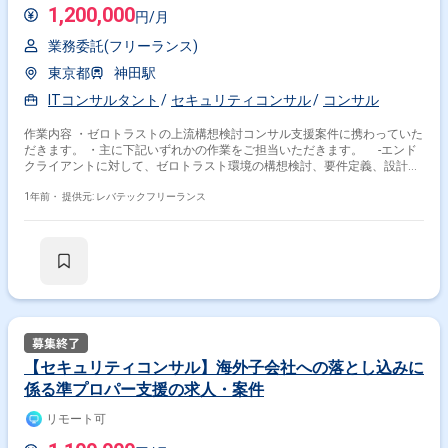
1,200,000
円/月
業務委託(フリーランス)
東京都
神田駅
ITコンサルタント
セキュリティコンサル
コンサル
作業内容 ・ゼロトラストの上流構想検討コンサル支援案件に携わっていた
だきます。 ・主に下記いずれかの作業をご担当いただきます。 -エンド
クライアントに対して、ゼロトラスト環境の構想検討、要件定義、設計、
構築、試験 -ゼロトラスト導入の提案、検討リードとして、プロパーと
連携して、問合せ対応から受注までの一連の活動の支援 -要件ヒアリン
1年前・
提供元: レバテックフリーランス
グ、構想検討、提案内容検討、提案資料作成、プレゼン、各種ステークホ
ルダーと調整
【セキュリティコンサル】海外子会社への落とし込みに
係る準プロパー支援の求人・案件
リモート可