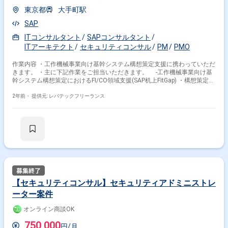
東京都
大手町駅
SAP
ITコンサルタント
SAPコンサルタント
ITアーキテクト
セキュリティコンサル
PM
PMO
作業内容 ・工作機械事業向け基幹システム構想策定支援に携わっていただ
きます。 ・主に下記作業をご担当いただきます。 -工作機械事業向け基
幹システム構想策定におけるFI/CO領域支援(SAP机上FitGap) ・構想策定の
ための現状調査(既存の業務プロセス資料の読み込みやヒアリング等） ・
現状拠点のSAP適合分析における業務ヒアリング、現行システム文書確
2年前・
提供元: レバテックフリーランス
認、分析、標準化検討、標準業務作成
【セキュリティコンサル】セキュリティアドミニストレ
ーター案件
オンライン商談OK
750,000
円/月