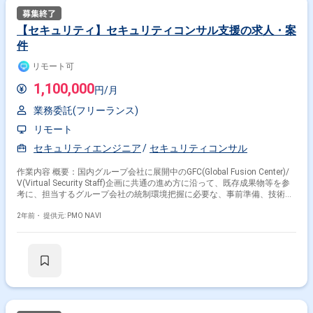
【セキュリティ】セキュリティコンサル支援の求人・案
件
リモート可
1,100,000
円/月
業務委託(フリーランス)
リモート
セキュリティエンジニア
セキュリティコンサル
作業内容 概要：国内グループ会社に展開中のGFC(Global Fusion Center)/
V(Virtual Security Staff)企画に共通の進め方に沿って、既存成果物等を参
考に、担当するグループ会社の統制環境把握に必要な、事前準備、技術調
査、調整、質疑、取り纏め、ドキュメント化を実施する。 【主な業務内
容】 ・グループ会社の統制環境把握に必要な事前準備 ・技術調査、調
2年前・
提供元: PMO NAVI
整、質疑、取り纏め、ドキュメント化 ※対象となるグループ会社は小規模
でリソースが 厳しく外部ベンダ依存度も高い為、的を得た効率的な準備・
質疑運営と外部ベンダに対しても過度な負担とならないような配慮とコミ
ュニケーションを実施する。 ※3年以内に約30社弱のGFC化を実現するた
め、個社の対応の進展をみつつ、並行し次のグループ会社の準備に着手頂
く等、効率的な進め方を実施する。