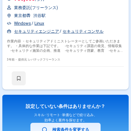
業務委託(フリーランス)
東京都
渋谷駅
Windows
Linux
セキュリティエンジニア
セキュリティコンサル
作業内容 ・セキュリティアドミニストレーターとしてご参画いただきま
す。 ・具体的な作業は下記です。 -セキュリティ課題の発見、情報収集
-セキュリティ施策の企画、推進 -セキュリティ啓蒙、教育 -セキュリ
ティポリシー、ガイドラインの策定、改訂 -情報セキュリティ監査
3年前・
提供元: レバテックフリーランス
設定していない条件はありませんか？
スキル･リモート･単価などで絞り込み、
効率よく案件を探せます。
検索条件を変更する