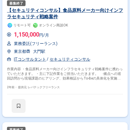
SAP
Windows
AWS
Linux
Azure
Python
Google Cloud Platform
Access
SQL
BigQuery
【セキュリティコンサル】食品原料メーカー向けインフ
ラセキュリティ戦略案件
その他の職種から探す
リモート可
オンライン商談OK
コンサル
PM
ITコンサルタント
1,150,000
円/月
セキュリティエンジニア
PMO
業務委託(フリーランス)
東京都
大門駅
ITコンサルタント
セキュリティコンサル
作業内容 ・食品原料メーカー向けインフラセキュリティ戦略案件に携わっ
ていただきます。 ・主に下記作業をご担当いただきます。 -拠点への巡
回訪問から現場課題のヒアリング、効果検証からTo-Beの具体化を実施 -
インフラセキュリティのスペシャリストとして、現状把握／企画立案／実
行プロセスの具体化等
2年前・
提供元: レバテックフリーランス