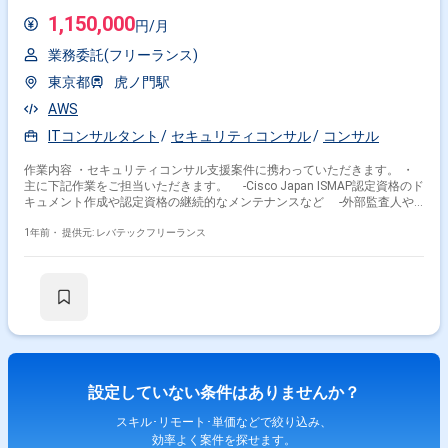
1,150,000
円/月
業務委託(フリーランス)
東京都
虎ノ門駅
AWS
ITコンサルタント
セキュリティコンサル
コンサル
作業内容 ・セキュリティコンサル支援案件に携わっていただきます。 ・
主に下記作業をご担当いただきます。 -Cisco Japan ISMAP認定資格のド
キュメント作成や認定資格の継続的なメンテナンスなど -外部監査人や
他のチームと連携して認証監査をサポート -プロセス改善推進 -Cisco
のISMAPの取り組みについて日本IPAと直接連携
1年前・
提供元: レバテックフリーランス
設定していない条件はありませんか？
スキル･リモート･単価などで絞り込み、
効率よく案件を探せます。