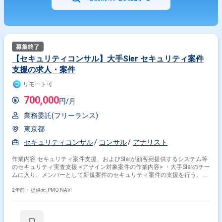
【セキュリティコンサル】大手SIer セキュリティ案件
支援の求人・案件
リモート可
700,000
円/月
業務委託(フリーランス)
東京都
セキュリティコンサル
コンサル
アナリスト
作業内容 セキュリティ案件支援、およびSIerが顧客宛提供するシステム等
のセキュリティ実査支援 <アサイン対象案件の作業内容> ・大手SIerのチー
ムに入り、メンバーとして新規案件のセキュリティ案件の支援を行う。 ・
提供するシステムのセキュリティ実査支援をメンバーとして行う。 ・情報
セキュリティ管理などに関連する付帯業務を行う。
2年前・
提供元: PMO NAVI