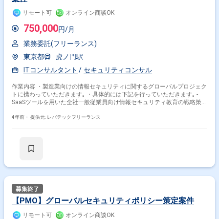
リモート可
オンライン商談OK
750,000
円/月
業務委託(フリーランス)
東京都
虎ノ門駅
ITコンサルタント
セキュリティコンサル
作業内容 ・製造業向けの情報セキュリティに関するグローバルプロジェク
トに携わっていただきます｡ ・具体的には下記を行っていただきます｡ -
SaaSツールを用いた全社一般従業員向け情報セキュリティ教育の戦略策定
支援 -一般従業員向け情報セキュリティ教育の計画、実行、結果分析、報
告 -不審メール対応訓練の計画、実行、結果分析、報告 -クライアント担当
4年前・
提供元: レバテックフリーランス
者からの問合せ対応 -教育プロセスの設計、導入、改善 -クライアント（所
属部門、他部門、関係会社キーマン）とのコミュニケーション（日本語/
英語） -米国ベンダーサポートとのコミュニケーション（通訳含む）（英
語）
【PMO】グローバルセキュリティポリシー策定案件
リモート可
オンライン商談OK