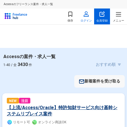
Accessのフリーランス案件・求人一覧
保存
ログイン
会員登録
メニュー
Accessの案件・求人一覧
3430
1-40 / 全
件
新着案件を受け取る
NEW
注目
【上流/Access/Oracle】特許知財サービス向け基幹シ
ステムリプレイス案件
リモート可
オンライン商談OK