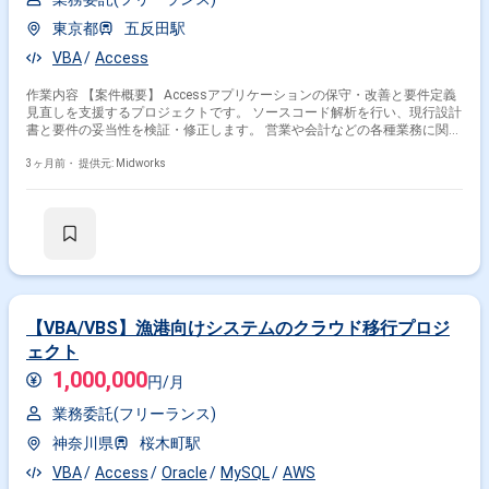
東京都
五反田駅
VBA
Access
作業内容 【案件概要】 Accessアプリケーションの保守・改善と要件定義
見直しを支援するプロジェクトです。 ソースコード解析を行い、現行設計
書と要件の妥当性を検証・修正します。 営業や会計などの各種業務に関す
るAccessアプリの保守・改善を担当します。 既存システムの構造を正確
に把握し、要件と実装の差異を分析する能力が求められます。 【作業内
3ヶ月前・
提供元: Midworks
容】 ・Access VBAソースコードの解析とレビュー ・現行設計書および要
件定義の検証と修正 ・営業・会計関連業務のAccessアプリケーション保
守・改善
【VBA/VBS】漁港向けシステムのクラウド移行プロジ
ェクト
1,000,000
円/月
業務委託(フリーランス)
神奈川県
桜木町駅
VBA
Access
Oracle
MySQL
AWS