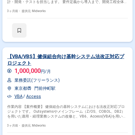
計・開発・テストを担当します。 要件定義から導入まで、開発工程全体に
関与します。 Excel/Access VBAやSQLを用いた開発が中心で、証券・資
産運用の知識が活かせる環境です。 【作業内容】 ・Excel/Access VBA、
3ヶ月前・
提供元: Midworks
SQLを用いたEUCツールの設計・開発・テスト ・既存システムの照会、調
査、バグ修正 ・ユーザ要望の反映および機能改善
【VBA/VBS】健保組合向け基幹システム法改正対応プ
ロジェクト
1,000,000
円/月
業務委託(フリーランス)
東京都
門前仲町駅
VBA
Access
作業内容 【案件概要】 健保組合の基幹システムにおける法改正対応プロ
ジェクトです。 Outsystemsやメインフレーム（Z/OS、COBOL、DB2）
を用いた適用・経理業務システムの改修と、VB6、Access(VBA)を用いた
予算決算サブシステムの改修を同時に行います。 基本設計から結合試験ま
でを担当し、既存システムの設計書が不足している箇所はソースコード解
3ヶ月前・
提供元: Midworks
析による補完を行います。 大規模かつ複合技術を用いたシステム改修案件