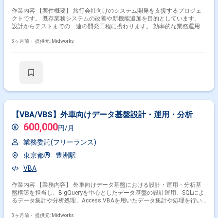
作業内容 【案件概要】 旅行会社向けのシステム開発を支援するプロジェ
クトです。 既存業務システムの改善や新機能追加を目的としています。
設計からテストまでの一連の開発工程に携わります。 効率的な業務運用を
実現するため、システムの安定稼働を重視した開発が求められます。 【作
業内容】 ・システム設計の実施 ・プログラミングおよび修正対応 ・単体
3ヶ月前・
提供元: Midworks
テスト、結合テストの実施 ・既存機能の改修や改善作業 ・開発進捗の報
告および関係者との調整
【VBA/VBS】外車向けデータ基盤設計・運用・分析
600,000
円/月
業務委託(フリーランス)
東京都
豊洲駅
VBA
作業内容 【業務内容】 外車向けデータ基盤における設計・運用・分析基
盤構築を担当し、BigQueryを中心としたデータ基盤の設計運用、SQLによ
るデータ集計や分析処理、Access VBAを用いたデータ集計や処理を行い
ます。また、DWH設計やデータ取り込み、スケジュール実行、Pythonを
用いたETLやユーティリティ実装など、データ基盤全般に関わる業務を担
3ヶ月前・
提供元: Midworks