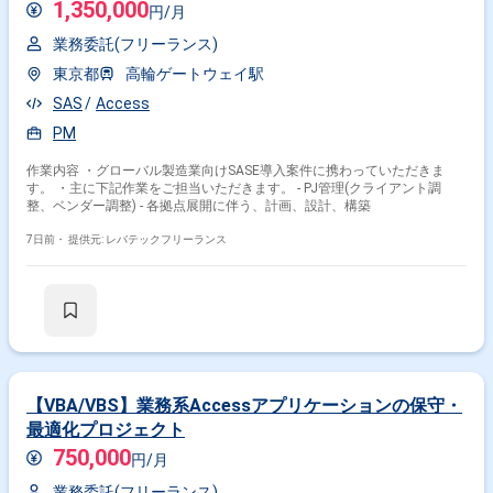
1,350,000
円/月
業務委託(フリーランス)
東京都
高輪ゲートウェイ駅
SAS
Access
PM
作業内容 ・グローバル製造業向けSASE導入案件に携わっていただきま
す。 ・主に下記作業をご担当いただきます。 - PJ管理(クライアント調
整、ベンダー調整) - 各拠点展開に伴う、計画、設計、構築
7日前・
提供元: レバテックフリーランス
【VBA/VBS】業務系Accessアプリケーションの保守・
最適化プロジェクト
750,000
円/月
業務委託(フリーランス)