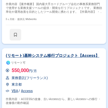
作業内容 【案件概要】 国内最大手カードグループ会社の事務系業務部門
で使用する業務支援ツールの提供・開発を行うプロジェクトです。 業務効
率化や運用改善を目的としたツール開発に携わります。 【作業内容】 ・
事務系業務部門向けツールの開発・提供 ・既存ツールの保守・改修 ・業
務改善に向けた機能追加や調整
3ヶ月前・
提供元: Midworks
(リモート)基幹システム移行プロジェクト【Access】
リモート可
550,000
円/月
業務委託(フリーランス)
東京都
VBA
Access
作業内容 ・ACCESSの改修、古いAccessから、新しいAccessへの移行 ・
改修後の動作確認