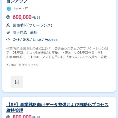
ョンアップ
リモート可
600,000
円/月
業務委託(フリーランス)
埼玉県
蕨駅
C++
SQL
Linux
Access
作業内容 全国各地の拠点に赴き、公共系システムのアプリケーション設
定、DB更新、および動作確認を実施。 ・現地でのDB更新作業（MS
Access/SQL） ・Linuxコマンドを用いた1人称でのシステム操作・設定 ・
バージョンアップ後の正常動作確認
2ヶ月前・
提供元: フリコン
【SE】事業戦略向けデータ整備および自動化プロセス
維持管理
800,000
円/月