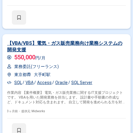
当します。 【作業内容】 ・BigQueryを中心としたデータ基盤の設計・運
用 ・SQLを用いたデータ集計・分析処理の実装 ・Access VBAを用いたデ
ータ集計・処理 ・SQL（ウィンドウ関数、パーティション・クラスタリン
グ設計） ・DWH設計 ・データ取り込み（Cloud Storage経由、
Functions/Run、Dataflowなど） ・スケジュール実行（Cloud
Scheduler+Functions/Runなど） ・PythonでのETL/ユーティリティ実装
【VBA/VBS】電気・ガス販売業務向け業務システムの
開発支援
550,000
円/月
業務委託(フリーランス)
東京都
大手町駅
SQL
VBA
Access
Oracle
SQL Server
作業内容 【案件概要】 電気・ガス販売業務に関するIT支援プロジェクト
です。 VBAを用いた開発業務を担当します。 設計書や手順書の作成な
ど、ドキュメント対応も含まれます。 自立して開発を進められる方を対象
としています。 【作業内容】 ・VBAを用いた業務システム開発 ・設計
3ヶ月前・
提供元: Midworks
書、手順書などドキュメント作成 ・既存システムの保守・改修対応