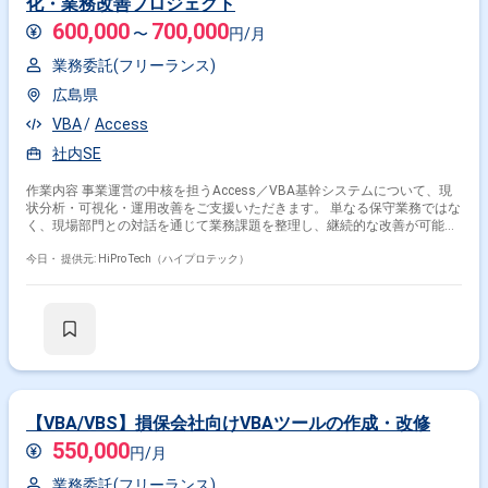
化・業務改善プロジェクト
600,000
700,000
〜
円/月
業務委託(フリーランス)
広島県
VBA
Access
社内SE
作業内容 事業運営の中核を担うAccess／VBA基幹システムについて、現
状分析・可視化・運用改善をご支援いただきます。 単なる保守業務ではな
く、現場部門との対話を通じて業務課題を整理し、継続的な改善が可能な
運用体制の構築まで携わっていただくポジションです。 ■詳細業務： ・
Access／VBA基幹システムの構造解析 ・テーブル・クエリ・フォーム・
今日・
提供元: HiPro Tech（ハイプロテック）
レポートの整理および可視化 ・VBAソースコードの解析および影響範囲調
査 ・システム仕様書、設計資料の作成・整備 ・現場部門へのヒアリング
掛け合わせ条件で絞り込む
および業務課題の整理 ・業務効率化に向けた改善提案 ・フォーム・帳票
の改修支援 ・安定運用に向けた運用ルール・手順の整備 ■プロジェクトの
職種で絞り込む
スケジュールについて 現状分析および構造解析から着手し、ドキュメント
整備、業務改善提案、運用体制構築まで段階的にご支援いただく想定で
Access × データベースエンジニア
す。 ■組織構成 経営層 システム利用部門 社内担当者 プロ人材（本ポジシ
ョン） 同社では、長年にわたり事業を支えてきた基幹業務システムを
特徴で絞り込む
Access／VBAで運用しております。 これまで現会長が中心となって改
【VBA/VBS】損保会社向けVBAツールの作成・改修
修・機能追加を重ねてきたため、業務との親和性が高い一方で、システム
550,000
仕様や運用ノウハウの一部が文書化されておらず、知見が属人化している
円/月
Access × 副業
Access × 在宅・リモート
状況です。 今後も安定した事業運営を継続するとともに、業務改善や効率
業務委託(フリーランス)
化を推進していくため、システム構造の可視化から運用改善まで伴走いた