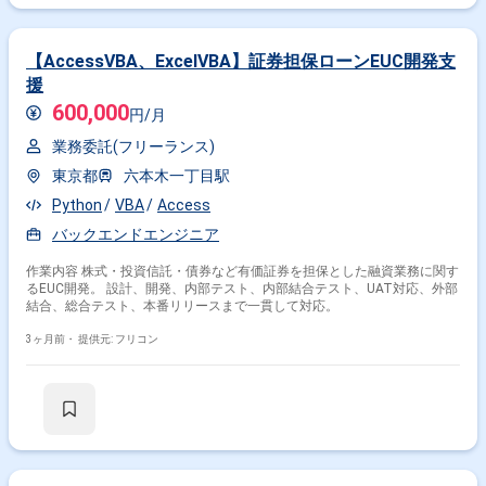
【AccessVBA、ExcelVBA】証券担保ローンEUC開発支
援
600,000
円/月
業務委託(フリーランス)
東京都
六本木一丁目駅
Python
VBA
Access
バックエンドエンジニア
作業内容 株式・投資信託・債券など有価証券を担保とした融資業務に関す
るEUC開発。 設計、開発、内部テスト、内部結合テスト、UAT対応、外部
結合、総合テスト、本番リリースまで一貫して対応。
3ヶ月前・
提供元: フリコン