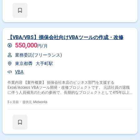
です。 【作業内容】 ・適用・経理業務システムの基本設計、詳細設計、
プログラミング、単体テスト、結合テスト ・予算決算システムの基本設
計、詳細設計、プログラミング、単体テスト、結合テスト ・既存システム
のソースコード解析による設計情報補完 ・Outsystems、COBOL、DB2、
VB6、Access(VBA)を用いた開発およびテスト
【VBA/VBS】損保会社向けVBAツールの作成・改修
550,000
円/月
業務委託(フリーランス)
東京都
大手町駅
VBA
作業内容 【案件概要】 損保会社本店のビジネス部門を支援する
Excel/Access VBAツール開発・改修プロジェクトです。 元請社員の退職
に伴う人員補充のための参画で、長期的なプロジェクトとして4?5年以上
の稼働を想定しています。 Excel VBAを用いた既存ツール改修や新規ツー
ル作成が主な業務で、Access VBAは未経験でも参画後に習得可能です。
3ヶ月前・
提供元: Midworks
保険業界の知識は必須ではありません。 勤務地は大手町駅・東京駅近郊で
す。 【作業内容】 ・Excel VBAを用いた既存ツールの機能改修、バグ修正
・顧客要望に基づいた新規ツールの設計、開発、テスト ・Access VBAを
用いたツールの開発・保守（必要に応じて）