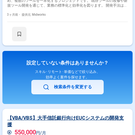
め、複数のツールを一本化するプロジェクトです。 既存ツールの改修や新
規ツール開発を通じて、業務の標準化と効率化を図ります。 開発手法はウ
ォーターフォールモデルを採用し、安定した開発体制のもと作業を進めま
す。 VBA（Access）とSQL Serverを用いたツール開発・データ連携が中
3ヶ月前・
提供元: Midworks
心となります。 【作業内容】 ・Accessを用いた既存ツールの機能改修 ・
SQL Serverとの連携機能の修正・追加 ・新規ツールの設計・開発
（Access、VBA、SQL Server使用） ・開発ツールのテストおよびデバッ
グ ・作業進捗の報告と簡易ドキュメント作成
設定していない条件はありませんか？
スキル･リモート･単価などで絞り込み、
効率よく案件を探せます。
検索条件を変更する
【VBA/VBS】大手信託銀行向けEUCシステムの開発支
援
550,000
円/月