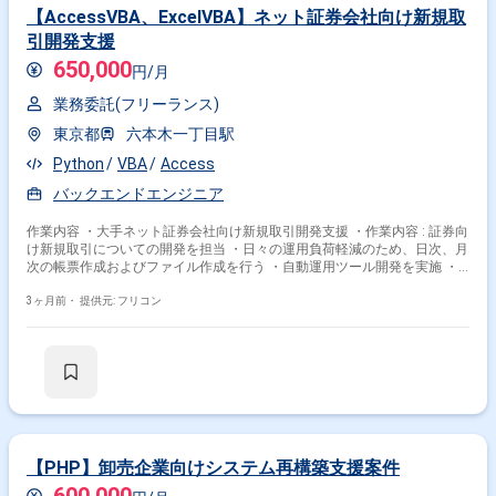
【AccessVBA、ExcelVBA】ネット証券会社向け新規取
引開発支援
650,000
円/月
業務委託(フリーランス)
東京都
六本木一丁目駅
Python
VBA
Access
バックエンドエンジニア
作業内容 ・大手ネット証券会社向け新規取引開発支援 ・作業内容 : 証券向
け新規取引についての開発を担当 ・日々の運用負荷軽減のため、日次、月
次の帳票作成およびファイル作成を行う ・自動運用ツール開発を実施 ・
自動運用ツールの不具合時のBCP対応可能とする、手動運用ツール開発を
実施 ・<主な作業内容>
3ヶ月前・
提供元: フリコン
【PHP】卸売企業向けシステム再構築支援案件
600,000