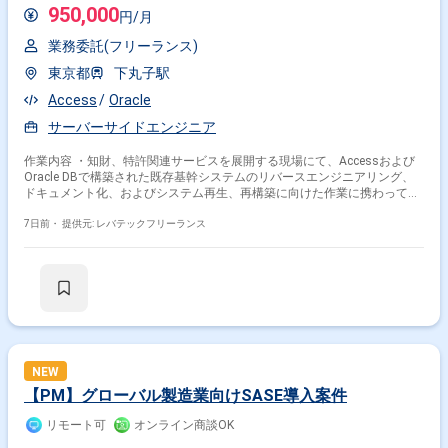
950,000
円/月
業務委託(フリーランス)
東京都
下丸子駅
Access
Oracle
サーバーサイドエンジニア
作業内容 ・知財、特許関連サービスを展開する現場にて、Accessおよび
Oracle DBで構築された既存基幹システムのリバースエンジニアリング、
ドキュメント化、およびシステム再生、再構築に向けた作業に携わってい
ただきます。 ・主に下記作業をご担当いただきます。 -Accessおよび
Oracle DBで構築された既存基幹システムのソースコード、データ構造の
7日前・
提供元: レバテックフリーランス
解析 -作業フロー、画面、帳票仕様、およびテーブル定義等のドキュメ
ント作成 -既存システムの再生、改修またはクラウド移行に向けた技術
調査および要件定義支援 -クライアント担当者や現場IT部門との技術的
なすり合わせおよび改善提案対応
NEW
【PM】グローバル製造業向けSASE導入案件
リモート可
オンライン商談OK