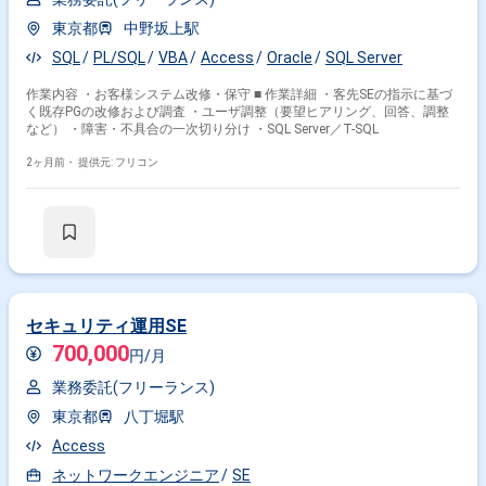
東京都
中野坂上駅
SQL
PL/SQL
VBA
Access
Oracle
SQL Server
作業内容 ・お客様システム改修・保守 ■ 作業詳細 ・客先SEの指示に基づ
く既存PGの改修および調査 ・ユーザ調整（要望ヒアリング、回答、調整
など） ・障害・不具合の一次切り分け ・SQL Server／T-SQL
2ヶ月前・
提供元: フリコン
セキュリティ運用SE
700,000
円/月
業務委託(フリーランス)
東京都
八丁堀駅
Access
ネットワークエンジニア
SE