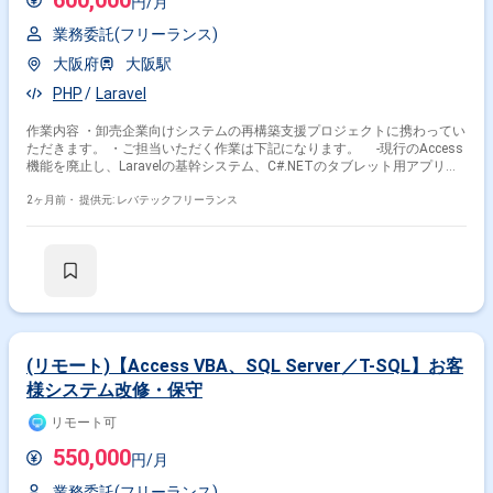
円/月
業務委託(フリーランス)
大阪府
大阪駅
PHP
Laravel
作業内容 ・卸売企業向けシステムの再構築支援プロジェクトに携わってい
ただきます。 ・ご担当いただく作業は下記になります。 -現行のAccess
機能を廃止し、Laravelの基幹システム、C#.NETのタブレット用アプリ、
ローコードツールへ機能を移行
2ヶ月前・
提供元: レバテックフリーランス
(リモート)【Access VBA、SQL Server／T-SQL】お客
様システム改修・保守
リモート可
550,000
円/月
業務委託(フリーランス)