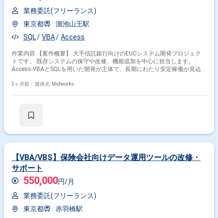
業務委託(フリーランス)
東京都
溜池山王駅
SQL
VBA
Access
作業内容 【案件概要】 大手信託銀行向けのEUCシステム開発プロジェク
トです。 既存システムの保守や改修、機能追加を中心に担当します。
Access-VBAとSQLを用いた開発が主体で、長期にわたり安定稼働が見込
まれます。 顧客要望に応じた機能改善や性能向上も実施します。 【作業
内容】 ・Access VBAを用いたアプリケーション開発および修正 ・SQLを
3ヶ月前・
提供元: Midworks
用いたデータ登録、更新、参照、削除 ・既存システムのバグ修正およびパ
フォーマンス改善 ・顧客要望に基づく新機能開発
【VBA/VBS】保険会社向けデータ運用ツールの改修・
サポート
550,000
円/月
業務委託(フリーランス)
東京都
赤羽橋駅