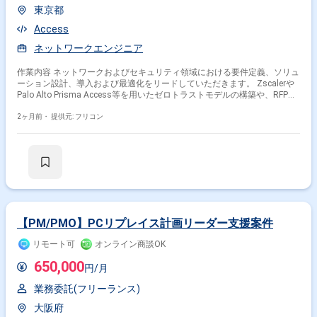
東京都
Access
ネットワークエンジニア
作業内容 ネットワークおよびセキュリティ領域における要件定義、ソリュ
ーション設計、導入および最適化をリードしていただきます。 Zscalerや
Palo Alto Prisma Access等を用いたゼロトラストモデルの構築や、RFP作
成、工数見積もり、高難度なトラブルシューティング等を担当するポジシ
ョンです。
2ヶ月前・
提供元: フリコン
【PM/PMO】PCリプレイス計画リーダー支援案件
リモート可
オンライン商談OK
650,000
円/月
業務委託(フリーランス)
大阪府