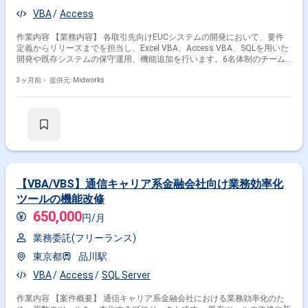
VBA
Access
作業内容 【業務内容】 各取引先向けEUCシステムの開発において、要件
定義からリリースまでを担当し、Excel VBA、Access VBA、SQLを用いた
開発や既存システムの保守運用、機能追加を行います。6名体制のチーム
でエンドユーザーの要望に応じた開発を進めます。 【作業内容】 ・顧客
との要件定義を行い、システム要件を明確化 ・システム設計を行い、デー
3ヶ月前・
提供元: Midworks
タベース設計、画面設計、機能設計を実施 ・Excel VBA、Access VBA、
SQLを用いたシステム開発 ・単体テスト、結合テスト、システムテストを
実施し品質を確保 ・UAT（ユーザー受け入れテスト）を実施し、顧客承認
を取得 ・システムのマニュアル作成
【VBA/VBS】通信キャリア系金融会社向け業務効率化
ツールの機能改修
650,000
円/月
業務委託(フリーランス)
東京都
品川駅
VBA
Access
SQL Server
作業内容 【案件概要】 通信キャリア系金融会社における業務効率化のた