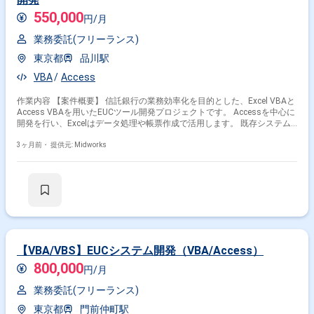
550,000
円/月
業務委託(フリーランス)
東京都
品川駅
VBA
Access
作業内容 【案件概要】 信託銀行の業務効率化を目的とした、Excel VBAと
Access VBAを用いたEUCツール開発プロジェクトです。 Accessを中心に
開発を行い、Excelはデータ処理や帳票作成で活用します。 既存システム
の機能拡張や保守運用も一部含まれる可能性があります。 長期的なプロジ
ェクト参画を想定しており、継続的にシステム改善や運用支援に関わるこ
3ヶ月前・
提供元: Midworks
とが可能です。 【作業内容】 ・Access VBAを用いたデータベース設計、
開発、テスト ・Excel VBAを用いたデータ処理、帳票作成機能の開発、テ
スト ・既存システムとの連携部分の開発、テスト ・保守、運用対応
【VBA/VBS】EUCシステム開発（VBA/Access）
800,000
円/月
業務委託(フリーランス)
東京都
門前仲町駅