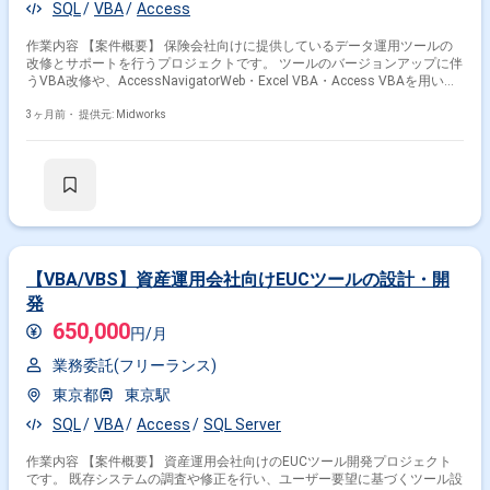
SQL
VBA
Access
作業内容 【案件概要】 保険会社向けに提供しているデータ運用ツールの
改修とサポートを行うプロジェクトです。 ツールのバージョンアップに伴
うVBA改修や、AccessNavigatorWeb・Excel VBA・Access VBAを用いた
データ処理を実施します。 将来的にはDWH運用業務への移行を見据え、
既存ツールの改修と運用効率化を進めます。 RPA(WinActor)を活用したデ
3ヶ月前・
提供元: Midworks
ータ処理自動化にも取り組みます。 【作業内容】 ・
AccessNavigatorWeb、Excel VBA、Access VBAを用いたデータ集計・編
集ツールの改修 ・SQLによるデータ抽出・更新・操作 ・改修ツールを活用
したDWH運用業務対応 ・WinActorによるRPA自動化処理の設定・実行 ・
ツール改修に関するテストおよび簡易ドキュメント作成
【VBA/VBS】資産運用会社向けEUCツールの設計・開
発
650,000
円/月
業務委託(フリーランス)
東京都
東京駅
SQL
VBA
Access
SQL Server
作業内容 【案件概要】 資産運用会社向けのEUCツール開発プロジェクト
です。 既存システムの調査や修正を行い、ユーザー要望に基づくツール設