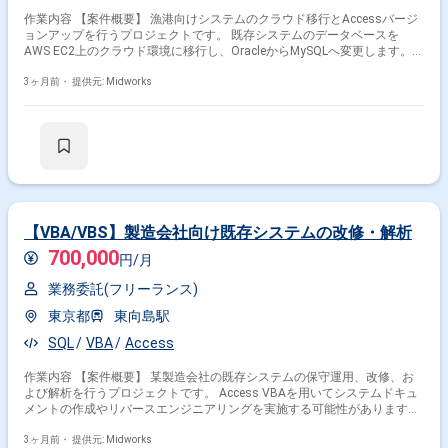
作業内容 【案件概要】 漁港向けシステムのクラウド移行とAccessバージ
ョンアップを行うプロジェクトです。 既存システムのデータベースを
AWS EC2上のクラウド環境に移行し、OracleからMySQLへ変更します。
Accessを最新バージョンへアップグレードし、VBAコードの修正も実施し
ます。 クラウド移行とデータベース変更、Accessのバージョンアップを
3ヶ月前・
提供元: Midworks
通じて保守性向上と機能拡張を目指します。 AWS EC2、Oracle、
MySQL、Access、VBAを活用した開発経験が必要です。 【作業内容】 ・
AWS EC2環境へのデータベース移行(Oracle→MySQL)作業 ・Access 2016
からAccess 365/Office 2021へのアップグレード作業とVBAコード修正 ・
移行後システムの動作確認、テスト実施 ・既存機能の保守性向上、必要に
応じた修正対応
【VBA/VBS】製造会社向け既存システムの改修・解析
700,000
円/月
業務委託(フリーランス)
東京都
東向島駅
SQL
VBA
Access
作業内容 【案件概要】 某製造会社の既存システムの保守運用、改修、お
よび解析を行うプロジェクトです。 Access VBAを用いてシステムドキュ
メントの作成やリバースエンジニアリングを実施する可能性があります。
既存Accessシステムの機能改修と運用業務を担当します。 関係各社との
打ち合わせに参加し、システムの現状分析やデータ整理を行います。 デー
3ヶ月前・
提供元: Midworks