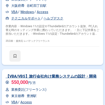
大阪府
谷町四丁目駅
VBA
Windows
Access
テクニカルサポート
ヘルプデスク
作業内容 ・Windows 11の設定やThunderbirdのアカウント追加、PC入れ
替え時のキッティング作業に携わっていただきます。 ・主に下記作業をご
担当いただきます。 - Windows 11の設定 - Thunderbirdのアカウント追加 -
キッティング作業 - Excel、Access、VBAで簡単なデータ変換
25日前・
提供元: レバテックフリーランス
【VBA/VBS】旅行会社向け業務システムの設計・開発
550,000
円/月
業務委託(フリーランス)
東京都
豊洲駅
VBA
Access