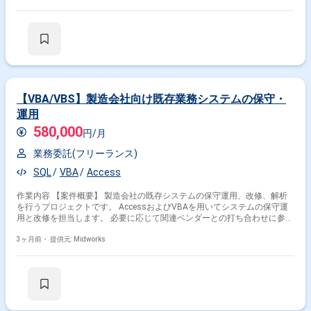
タ一元化に向けたシステム改善のための提案や整理も含まれます。 【作業
内容】 ・Access VBAを用いたシステムドキュメント作成（必要に応じて
リバースエンジニアリング） ・Accessシステムの機能改修、バグ修正 ・
Accessシステムを用いたデータ入力、更新、照会等の運用業務 ・外部ベ
ンダーとの技術打ち合わせへの参加 ・データ一元化に向けた現状システム
の分析・整理
【VBA/VBS】製造会社向け既存業務システムの保守・
運用
580,000
円/月
業務委託(フリーランス)
SQL
VBA
Access
作業内容 【案件概要】 製造会社の既存システムの保守運用、改修、解析
を行うプロジェクトです。 AccessおよびVBAを用いてシステムの保守運
用と改修を担当します。 必要に応じて関連ベンダーとの打ち合わせに参加
する場合があります。 将来的には、データ一元化に向けた現状整理やデー
タモデル設計も行います。 【作業内容】 ・Access、VBAを用いたシステ
3ヶ月前・
提供元: Midworks
ムのリバースエンジニアリングとドキュメント作成 ・Accessシステムの
機能改修、バグ修正 ・Accessシステムを用いたデータ入力、管理、レポ
ート作成等の運用業務 ・既存システムのデータ分析、データモデル設計、
データ一元化に向けた準備作業