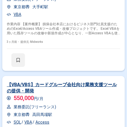
だけるプロ人材を募集しております。
東京都
大手町駅
その他の条件で検索する
VBA
その他開発言語・スキルから探す
作業内容 【案件概要】 損保会社本店におけるビジネス部門社員支援のた
めのExcel/Access VBAツール作成・改修プロジェクトです。 Excel VBAを
VBA
SQL
SQL Server
Oracle
VB.NET
用いた既存ツールの改修や新規作成が中心となり、一部Access VBAも使
Windows
Java
PHP
Linux
C#
用します。 長期案件で、元請社員の交代枠として超長期的な参画が見込ま
れます。 4?5年以上の安定した稼働が期待でき、未経験分野も業務を通じ
3ヶ月前・
提供元: Midworks
その他の職種から探す
て習得可能です。 【作業内容】 ・Excel VBAを用いたツールの改修、機能
追加、バグ修正 ・新規ツールの設計、開発、テスト
サーバーサイドエンジニア
PMO
PM
インフラエンジニア
社内SE
【VBA/VBS】カードグループ会社向け業務支援ツール
の提供・開発
550,000
円/月
業務委託(フリーランス)
東京都
高田馬場駅
SQL
VBA
Access