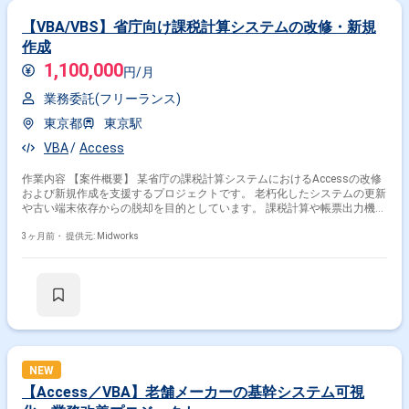
【VBA/VBS】省庁向け課税計算システムの改修・新規
作成
1,100,000
円/月
業務委託(フリーランス)
東京都
東京駅
VBA
Access
作業内容 【案件概要】 某省庁の課税計算システムにおけるAccessの改修
および新規作成を支援するプロジェクトです。 老朽化したシステムの更新
や古い端末依存からの脱却を目的としています。 課税計算や帳票出力機能
を改善し、業務効率化を図ります。 契約期間や稼働率はクライアントの選
択に応じて調整可能です。 【作業内容】 ・Accessを用いた課税計算シス
3ヶ月前・
提供元: Midworks
テムの改修および新規作成 ・既存システムのソースコード解析と機能把握
・顧客との要件定義および課題解決に向けた議論 ・追加要件のヒアリング
と工数見積もり ・社内報告用資料の作成
NEW
【Access／VBA】老舗メーカーの基幹システム可視