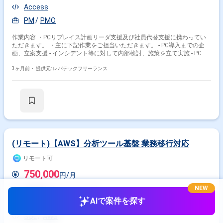
Access
PM
PMO
作業内容 ・PCリプレイス計画リーダ支援及び社員代替支援に携わってい
ただきます。 ・主に下記作業をご担当いただきます。 - PC導入までの企
画、立案支援 - インシデント等に対して内部検討、施策を立て実施 - PC等
に関わる新しいソリューションの導入作業支援 - 他ベンダーへのキッティ
ング、ヘルプデスク作業依頼支援
3ヶ月前・
提供元: レバテックフリーランス
(リモート)【AWS】分析ツール基盤 業務移行対応
リモート可
750,000
円/月
NEW
業務委託(フリーランス)
AIで案件を探す
東京都
勝どき駅
SQL
AWS