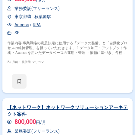
業務委託(フリーランス)
東京都
秋葉原駅
Access
RPA
SE
作業内容 事業戦略の意思決定に使用する「データの整備」と「自動化プロ
セスの維持管理」を担っていただきます。 1.データ加工・アウトプット作
成 ・Accessを用いたデータベースの運用・管理 ・依頼に基づき、各種デ
ータを要求された形式へ加工・集計 2.自動化プロセスの運用保守 ・既存
RPAによる自動処理の引き継ぎ・タスク整理 ・運用フローの最適化(デー
2ヶ月前・
提供元: フリコン
タフローの可視化・ドキュメント化)
【ネットワーク】ネットワークソリューションアーキテ
クト案件
800,000
円/月
業務委託(フリーランス)