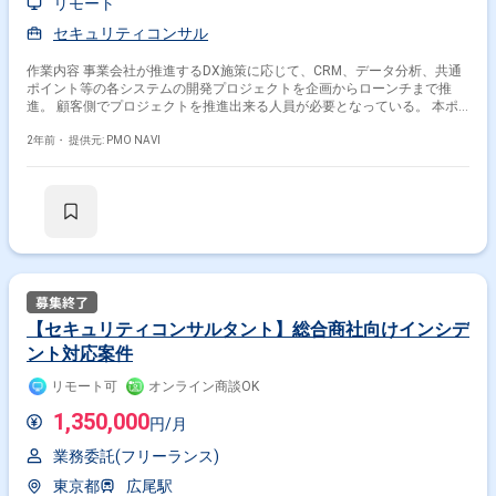
リモート
セキュリティコンサル
作業内容 事業会社が推進するDX施策に応じて、CRM、データ分析、共通
ポイント等の各システムの開発プロジェクトを企画からローンチまで推
進。 顧客側でプロジェクトを推進出来る人員が必要となっている。 本ポ
ジションは、セキュリティ統括のリーダーポジションとして以下を担う。
セキュリティ部門とのコミュニケーション窓口 ・セキュリティ課題の管理
2年前・
提供元: PMO NAVI
／ナレッジ化、現実的な対応策の検討、横断的なプロジェクトのセキュリ
ティ対応、チームメンバーのまとめ役とするリーダーポジション。
【セキュリティコンサルタント】総合商社向けインシデ
ント対応案件
リモート可
オンライン商談OK
1,350,000
円/月
業務委託(フリーランス)
東京都
広尾駅