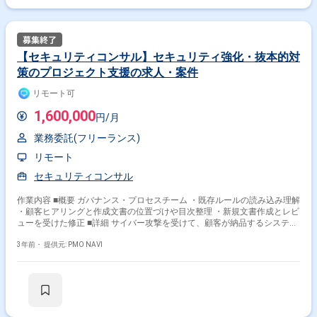
【セキュリティコンサル】セキュリティ強化・抜本的対
策のプロジェクト支援の求人・案件
リモート可
1,600,000
円/月
業務委託(フリーランス)
リモート
セキュリティコンサル
作業内容 ■概要 ガバナンス・プロセスチーム ・既存ルールの読み込み理解
・顧客ヒアリングと作成文書の位置づけや目次整理 ・新規文書作成とレビ
ューを受けた修正 ■詳細 サイバー攻撃を受けて、顧客が納品するシステム
のセキュリティ強化7つの抜本的対策をプロジェクト支援する。大きく、
データの取り扱いのためのプロセスの整理、調整とSierの要件定義作成の
3年前・
提供元: PMO NAVI
ためのシステムアーキテクチャよりの企画書の作成。