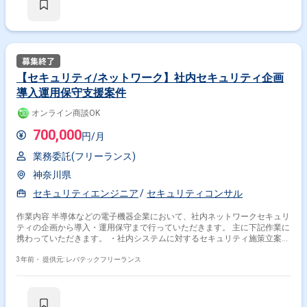
【セキュリティ/ネットワーク】社内セキュリティ企画
導入運用保守支援案件
オンライン商談OK
700,000
円/月
業務委託(フリーランス)
神奈川県
セキュリティエンジニア
セキュリティコンサル
作業内容 半導体などの電子機器企業において、社内ネットワークセキュリ
ティの企画から導入・運用保守まで行っていただきます。 主に下記作業に
携わっていただきます。 ・社内システムに対するセキュリティ施策立案、
実行 ・社内システムのセキュリティルールやガイドライン整備、運用、遵
守状況の確認 ・セキュリティシステムの管理、運用 ・情報セキュリティ
3年前・
提供元: レバテックフリーランス
インシデントの発生原因の追求と再発防止策の立案及び実施 ・セキュリテ
ィに関する社外からの問い合わせ対応