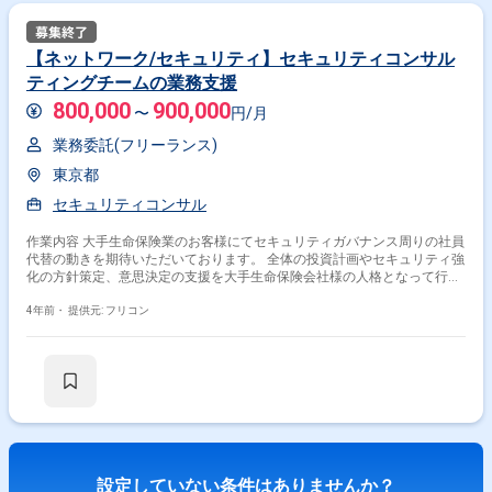
【ネットワーク/セキュリティ】セキュリティコンサル
ティングチームの業務支援
800,000
900,000
〜
円/月
業務委託(フリーランス)
東京都
セキュリティコンサル
作業内容 大手生命保険業のお客様にてセキュリティガバナンス周りの社員
代替の動きを期待いただいております。 全体の投資計画やセキュリティ強
化の方針策定、意思決定の支援を大手生命保険会社様の人格となって行っ
ていただければと考えております。 ・グローバルNW構築 セキュティ支援
・グローバルSOC、CSIRT構築 検討支援 ・セキュリティ部門 社員代替支
4年前・
提供元: フリコン
援
設定していない条件はありませんか？