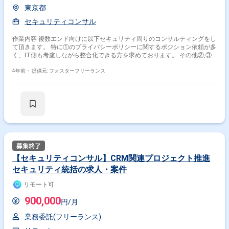
東京都
セキュリティコンサル
作業内容 複数エンド向けに以下セキュリティ周りのコンサルティングをし
て頂きます。 特に①のプライバシーポリシーに関するポジション依頼が多
く、IT側も考慮しながら整合化できる方を求めております。 その他②,③
のみのご経験の方も歓迎いたします。 ① プライバシーポリシーとIT側(シ
ステムデータフローなど)の整合化 ② プライバシーガバナンス体制強化に
4年前・
提供元: フォスターフリーランス
向けた、CDPなどのビジネス要件検討 ③ GDPRの体制構築等 ＜備考＞ 基
本リモート ミーティングなどで出社の可能性あり
【セキュリティコンサル】CRM関連プロジェクト推進
セキュリティ統括の求人・案件
リモート可
900,000
円/月
業務委託(フリーランス)