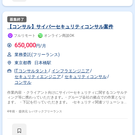
SAP
Windows
AWS
Linux
Azure
Python
Google Cloud Platform
Access
SQL
BigQuery
その他の職種から探す
【コンサル】サイバーセキュリティコンサル案件
コンサル
PM
ITコンサルタント
フルリモート
オンライン商談OK
セキュリティエンジニア
PMO
650,000
円/月
業務委託(フリーランス)
東京都
日本橋駅
ITコンサルタント
インフラエンジニア
セキュリティエンジニア
セキュリティコンサル
コンサル
作業内容 ・クライアント向けにサイバーセキュリティに関するコンサルテ
ィング等に携わっていただきます｡ ・グループ会社の拠点での作業となり
ます。 ・下記を行っていただきます｡ ‐セキュリティ関連ソリューション
の提案・設計・導入などのコンサルティング ‐セキュリティ関連ソリュ
ーションの導入PM ‐教育施設やイベントにおける講師、および設備管理
4年前・
提供元: レバテックフリーランス
‐教育カリキュラムの開発、メンテナンス ‐その他ご希望やご経験似合
わせて営業/プリセールス、経営管理等をお任せできます。