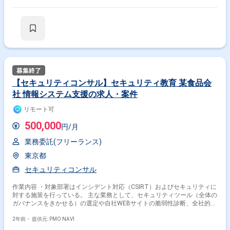
【セキュリティコンサル】セキュリティ教育 某食品会
社 情報システム支援の求人・案件
リモート可
500,000
円/月
業務委託(フリーランス)
東京都
セキュリティコンサル
作業内容 ・対象部署はインシデント対応（CSIRT）およびセキュリティに
対する施策を行っている。 主な業務として、セキュリティツール（全体の
ガバナンスをきかせる）の選定や自社WEBサイトの脆弱性診断、全社的な
情報セキュリティ規定の見直し（海外拠点含めたグローバル化）、全社向
けのセキュリティ教育など 。 特にセキュリティ教育やインシデント対応
2年前・
提供元: PMO NAVI
リソースが不足している。 外部ベンダーを巻き込み、全社的なセキュリテ