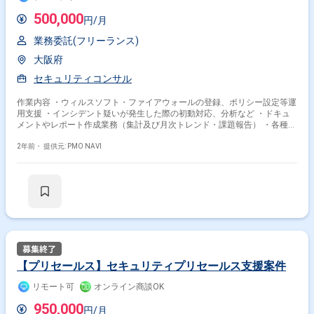
500,000
円/月
業務委託(フリーランス)
大阪府
セキュリティコンサル
作業内容 ・ウィルスソフト・ファイアウォールの登録、ポリシー設定等運
用支援 ・インシデント疑いが発生した際の初動対応、分析など ・ドキュ
メントやレポート作成業務（集計及び月次トレンド・課題報告） ・各種定
例MTGでのセキュリティ側としてのコメント、ディスカッション ※海外に
も拠点あるが、業務は日本語のみで対応可
2年前・
提供元: PMO NAVI
【プリセールス】セキュリティプリセールス支援案件
リモート可
オンライン商談OK
950,000
円/月