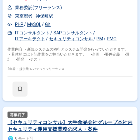
業務委託(フリーランス)
東京都
神保町駅
PHP
MySQL
Git
ITコンサルタント
SAPコンサルタント
ITアーキテクト
セキュリティコンサル
PM
PMO
作業内容 ・新規システムの移行とシステム開発を行っていただきます。
・具体的には下記作業をご担当いただきます。 -企画 -要件定義 -設
計 -開発 -テスト
2年前・
提供元: レバテックフリーランス
【セキュリティコンサル】大手食品会社グループ本社内
セキュリティ運用支援業務の求人・案件
リモート可