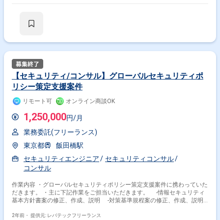
【セキュリティ/コンサル】グローバルセキュリティポ
リシー策定支援案件
リモート可
オンライン商談OK
1,250,000
円/月
業務委託(フリーランス)
東京都
飯田橋駅
セキュリティエンジニア
セキュリティコンサル
コンサル
作業内容 ・グローバルセキュリティポリシー策定支援案件に携わっていた
だきます。 ・主に下記作業をご担当いただきます。 ‐情報セキュリティ
基本方針書案の修正、作成、説明 ‐対策基準規程案の修正、作成、説明
-グループ情報セキュリティ規程案の作成、説明、策定 ‐移行貴社策定
の展開計画のレビュー、助言 ‐海外拠点への説明会への参加
2年前・
提供元: レバテックフリーランス