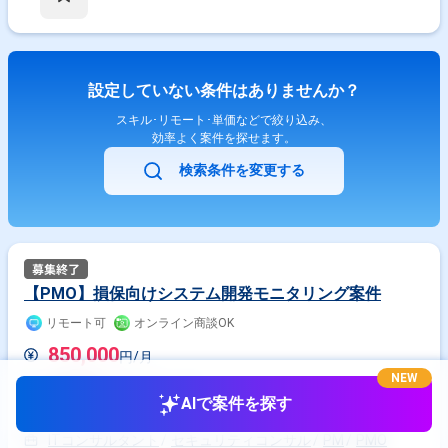
設定していない条件はありませんか？
スキル･リモート･単価などで絞り込み、
効率よく案件を探せます。
検索条件を変更する
【PMO】損保向けシステム開発モニタリング案件
リモート可
オンライン商談OK
850,000
円/月
NEW
業務委託(フリーランス)
AIで案件を探す
東京都
蒲田駅
ITコンサルタント
セキュリティコンサル
PM
PMO