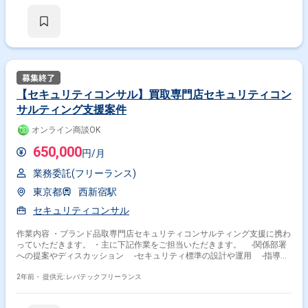
ュメント作成 ・セキュリティルールに不適合が発生した事例からその理由
の分析・原因推測・対策立案 ・リスクアセスメント手順/様式の見直し検
討 ・国内グループ会社への定期的なコミュニケーション（必要に応じて
MTG実施） 等
【セキュリティコンサル】買取専門店セキュリティコン
サルティング支援案件
オンライン商談OK
650,000
円/月
業務委託(フリーランス)
東京都
西新宿駅
セキュリティコンサル
作業内容 ・ブランド品取専門店セキュリティコンサルティング支援に携わ
っていただきます。 ・主に下記作業をご担当いただきます。 -関係部署
への提案やディスカッション -セキュリティ標準の設計や運用 -指導に
関する資料の作成
2年前・
提供元: レバテックフリーランス