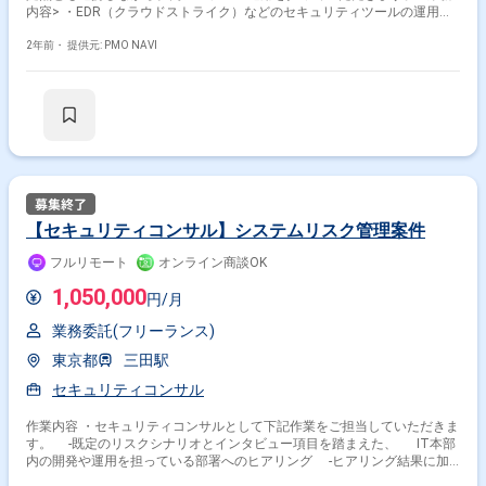
内容> ・EDR（クラウドストライク）などのセキュリティツールの運用 ※
アラート対応含 ・AD/AzureADなどの運用管理（ユーザー管理、障害対
応）※社内はWindows環境 ・ドイツ支社を中心とした海外拠点との連携・
2年前・
提供元: PMO NAVI
協業 ・その他業務に付帯する作業のサポート ※ガバナンス担当、NW担当
は別途在籍
【セキュリティコンサル】システムリスク管理案件
フルリモート
オンライン商談OK
1,050,000
円/月
業務委託(フリーランス)
東京都
三田駅
セキュリティコンサル
作業内容 ・セキュリティコンサルとして下記作業をご担当していただきま
す。 -既定のリスクシナリオとインタビュー項目を踏まえた、 IT本部
内の開発や運用を担っている部署へのヒアリング -ヒアリング結果に加
えて、社内外の環境変化を結果としてレポート