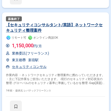
【セキュリティコンサルタント/英語】ネットワークセ
キュリティ整理案件
リモート可
オンライン商談OK
1,150,000
円/月
業務委託(フリーランス)
東京都
新宿駅
セキュリティコンサル
作業内容 ・ネットワークセキュリティ整理案件に携わっていただきます。
・主に下記作業をご担当いただきます。 -現行のセキュリティ対応状況の
整理 -グローバルのセキュリティ基準に準拠しているかを整理 -Gap(課題)
に対する対応方針を整理
1年前・
提供元: レバテックフリーランス
その他の条件で検索する
その他開発言語・スキルから探す