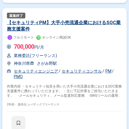
【セキュリティPM】大手小売流通企業におけるSOC業
務支援案件
フルリモート
オンライン商談OK
700,000
円/月
業務委託(フリーランス)
神奈川県
さがみ野駅
セキュリティエンジニア
セキュリティコンサル
PM
PMO
作業内容 ・セキュリティ知見を用いた大手小売流通企業におけるSOC業務
支援案件に携わっていただきます。 ・主に下記作業をご担当いただきま
す。 -メールセキュリティ、メール監査対応業務 -SWGツールの運用管
理業務 -WAFツールの運用管理業務 -SEIM運用等々の各種対応支援業務
-脆弱性検査対応における検査ベンダーと調整業務 -PCIDSSに関わる各
2年前・
提供元: レバテックフリーランス
種対応業務 -セキュリティツールの導入検討に関わる業務