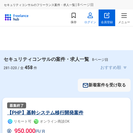
| 8ページ目
セキュリティコンサルのフリーランス案件・求人一覧
保存
ログイン
会員登録
メニュー
セキュリティコンサルの案件・求人一覧
8ページ目
458
281-320 / 全
件
新着案件を受け取る
【PHP】基幹システム移行開発案件
リモート可
オンライン商談OK
950,000
円/月