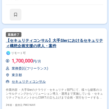
【セキュリティコンサル】大手SIerにおけるセキュリテ
ィ構想企画支援の求人・案件
リモート可
1,700,000
円/月
業務委託(フリーランス)
東京都
セキュリティコンサル
作業内容 ・大手SIerのクラウド・セキュリティ部門にて、様々な顧客のコ
ンサルティングからソリューション導入・運用まで実施している ・セキュ
リティアセスメントからCSIRTの立ち上げまで企画・実行をリードする ・
また、顧客への提案と通じて得た知見をインプットにセキュリティ領域に
おける新規事業の構想にも携わる可能性あり
2年前・
提供元: PMO NAVI