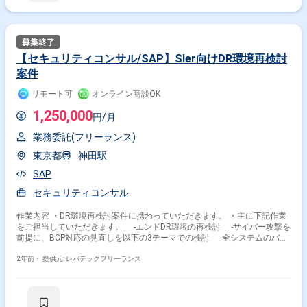
【セキュリティコンサル/SAP】Sler向けDR環境再検討
案件
リモート可
オンライン商談OK
1,250,000
円/月
業務委託(フリーランス)
東京都
神田駅
SAP
セキュリティコンサル
作業内容 ・DR環境再検討案件に携わっていただきます。 ・主に下記作業
をご担当していただきます。 -エンドDR環境の再検討 -サイバー攻撃を
前提に、BCP対応の見直しを以下の3テーマでの検討 -全システムのバッ
クアップ -DC接続不可時の対応 -基幹(SAP)システムのDR
2年前・
提供元: レバテックフリーランス