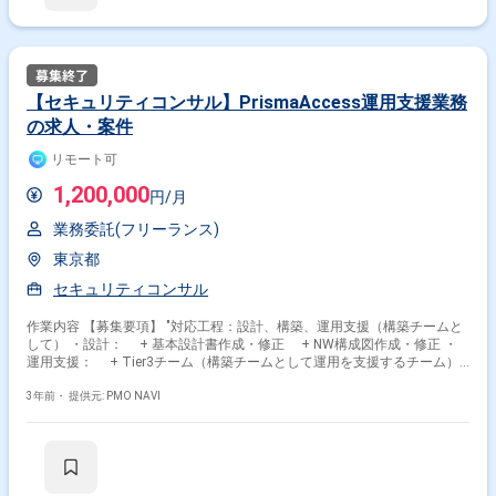
【セキュリティコンサル】PrismaAccess運用支援業務
の求人・案件
リモート可
1,200,000
円/月
業務委託(フリーランス)
東京都
セキュリティコンサル
作業内容 【募集要項】 "対応工程：設計、構築、運用支援（構築チームと
して） ・設計： + 基本設計書作成・修正 + NW構成図作成・修正 ・
運用支援： + Tier3チーム（構築チームとして運用を支援するチーム）
のリード + チケット管理システムでの設定変更依頼対応 + 通信不具合
調査依頼対応 + 運用手順書作成 + 運用フロー整備（フロー図作成とい
3年前・
提供元: PMO NAVI
うよりは、建付け整理等） +トラブルシューティングノウハウの整理 ・
対象製品：PrismaAccess/PaloAlto Strata FW/Panorama