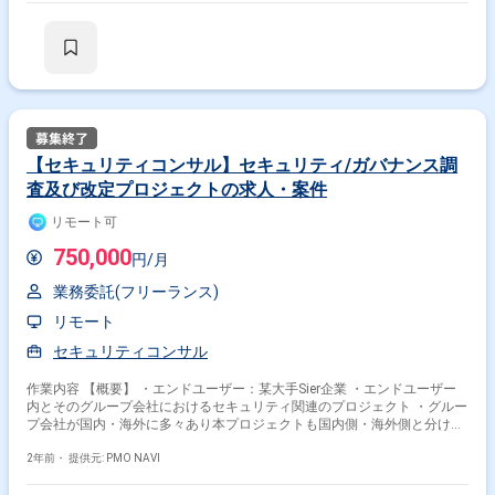
ィ教育（どういった内容を行うか、スケジュールをどう組み立てるか）や
インシデント対応の経験が豊富な方を求めている。 ※今回はメンバーレイ
ヤーの募集です。
【セキュリティコンサル】セキュリティ/ガバナンス調
査及び改定プロジェクトの求人・案件
リモート可
750,000
円/月
業務委託(フリーランス)
リモート
セキュリティコンサル
作業内容 【概要】 ・エンドユーザー：某大手Sier企業 ・エンドユーザー
内とそのグループ会社におけるセキュリティ関連のプロジェクト ・グルー
プ会社が国内・海外に多々あり本プロジェクトも国内側・海外側と分けら
れている ・今回は国内側を主担当 【業務内容】 ・プロジェクトに必要な
知識・情報のキャッチアップ（個人情報保護・社内ルール 等） ・各グル
2年前・
提供元: PMO NAVI
ープ会社のセキュリティに関する調査結果の報告会参加・結果集計・ドキ