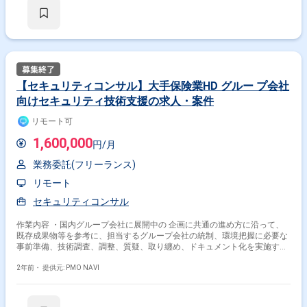
【セキュリティコンサル】大手保険業HD グルー プ会社
向けセキュリティ技術支援の求人・案件
リモート可
1,600,000
円/月
業務委託(フリーランス)
リモート
セキュリティコンサル
作業内容 ・国内グループ会社に展開中の 企画に共通の進め方に沿って、
既存成果物等を参考に、担当するグループ会社の統制、環境把握に必要な
事前準備、技術調査、調整、質疑、取り纏め、ドキュメント化を実施す
る。 ・対象となるグループ会社は小規模でリソースが厳しく外部ベンダ依
存度も高い為、 的を得た効率的な準備・質疑運営と、外部ベンダに対して
2年前・
提供元: PMO NAVI
も過度な負担とならないような配慮とコミュニケーションを実施する。 ・
個社の対応の進展を見つつ、並行し 次のグループ会社の準備に着手頂く
等、効率的な進め方を実施する。