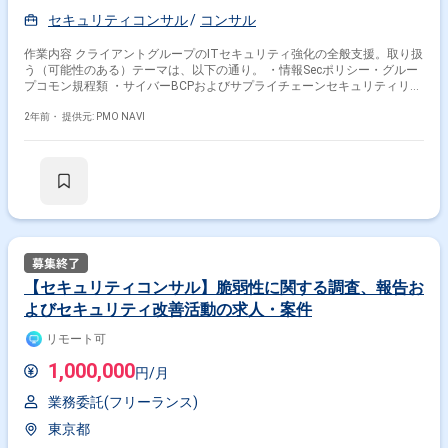
セキュリティコンサル
コンサル
作業内容 クライアントグループのITセキュリティ強化の全般支援。取り扱
う（可能性のある）テーマは、以下の通り。 ・情報Secポリシー・グルー
プコモン規程類 ・サイバーBCPおよびサプライチェーンセキュリティリス
ク管理の体系化 ・グローバルCSIRTの高度化 ・セキュア開発プロセスの
整備 ・脆弱管理と資産管理の全体構想 ・次期SOCベンダー切り替え検討
2年前・
提供元: PMO NAVI
・次世代拠点間NW構成の再構築
【セキュリティコンサル】脆弱性に関する調査、報告お
よびセキュリティ改善活動の求人・案件
リモート可
1,000,000
円/月
業務委託(フリーランス)
東京都