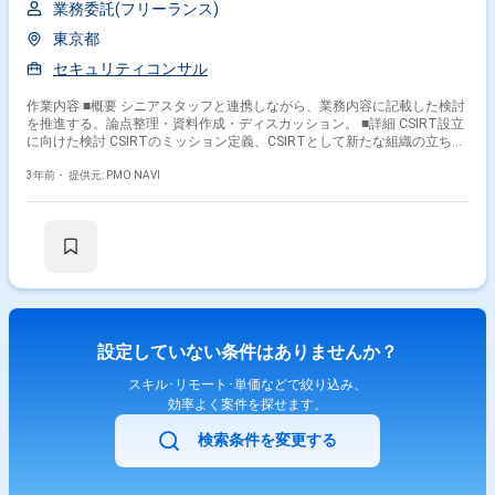
業務委託(フリーランス)
東京都
セキュリティコンサル
作業内容 ■概要 シニアスタッフと連携しながら、業務内容に記載した検討
を推進する。論点整理・資料作成・ディスカッション。 ■詳細 CSIRT設立
に向けた検討 CSIRTのミッション定義、CSIRTとして新たな組織の立ち上
げ要否判断、既存の課との業務分担整理
3年前・
提供元: PMO NAVI
設定していない条件はありませんか？
スキル･リモート･単価などで絞り込み、
効率よく案件を探せます。
検索条件を変更する