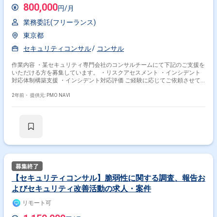
800,000
円/月
業務委託(フリーランス)
東京都
セキュリティコンサル
コンサル
作業内容 ・某セキュリティ専門会社のコンサルチームにて下記のご支援を
いただける方を募集しています。 ・リスクアセスメント ・インシデント
対応体制構築支援 ・インシデント対応評価 ご経験に応じてご依頼させて
いただく内容は検討させていただきますが、 基本的には上記内容に伴うコ
ンサル全般（顧客折衝、資料作成等）をご対応いただく想定です。 詳細は
2年前・
提供元: PMO NAVI
2次商談時にてご説明いたします。
【セキュリティコンサル】脆弱性に関する調査、報告お
よびセキュリティ改善活動の求人・案件
リモート可