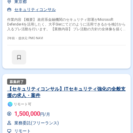
東京都
セキュリティコンサル
作業内容 【概要】 政府系金融機関のセキュリティ部署がMicrosoft
Defender4を活用したく、大手SIerにてどのように活用できるかを検討から
入るプレ活動を行います。 【業務内容】 プレ活動の方針の全体像を描く
プレ活動の進め方の検討 ドキュメント作成（関係者に伝えるため）
2年前・
提供元: PMO NAVI
【セキュリティコンサル】ITセキュリティ強化の全般支
援の求人・案件
リモート可
1,500,000
円/月
業務委託(フリーランス)
リモート