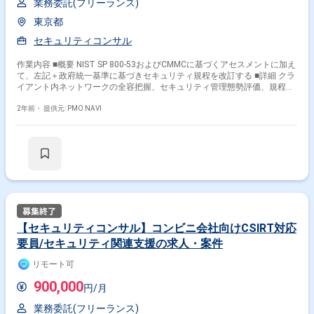
業務委託(フリーランス)
東京都
セキュリティコンサル
作業内容 ■概要 NIST SP 800-53およびCMMCに基づくアセスメントに加え
て、左記＋政府統一基準に基づきセキュリティ規程を改訂する ■詳細 クラ
イアント内ネットワークの全容把握、セキュリティ管理態勢評価、規程類
改定、 実行中のセキュリティプロジェクトに対するPMO、ロードマップ
策定
2年前・
提供元: PMO NAVI
【セキュリティコンサル】コンビニ会社向けCSIRT対応
要員/セキュリティ関連支援の求人・案件
リモート可
900,000
円/月
業務委託(フリーランス)