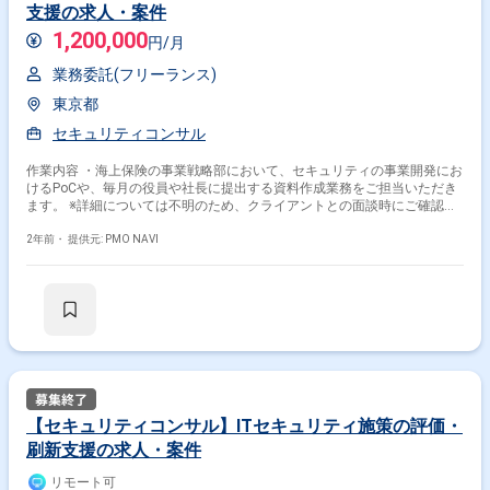
支援の求人・案件
1,200,000
円/月
業務委託(フリーランス)
東京都
セキュリティコンサル
作業内容 ・海上保険の事業戦略部において、セキュリティの事業開発にお
けるPoCや、毎月の役員や社長に提出する資料作成業務をご担当いただき
ます。 ※詳細については不明のため、クライアントとの面談時にご確認い
ただくことを想定
2年前・
提供元: PMO NAVI
その他の条件で検索する
【セキュリティコンサル】ITセキュリティ施策の評価・
刷新支援の求人・案件
その他開発言語・スキルから探す
リモート可