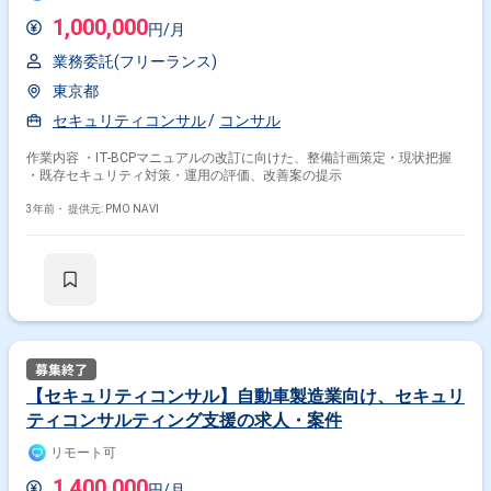
SAP
Windows
AWS
Linux
Azure
Python
1,000,000
円/月
Google Cloud Platform
Access
SQL
BigQuery
業務委託(フリーランス)
その他の職種から探す
東京都
コンサル
PM
ITコンサルタント
セキュリティコンサル
コンサル
セキュリティエンジニア
PMO
作業内容 ・IT-BCPマニュアルの改訂に向けた、整備計画策定・現状把握
・既存セキュリティ対策・運用の評価、改善案の提示
3年前・
提供元: PMO NAVI
【セキュリティコンサル】自動車製造業向け、セキュリ
ティコンサルティング支援の求人・案件
リモート可
1,400,000
円/月