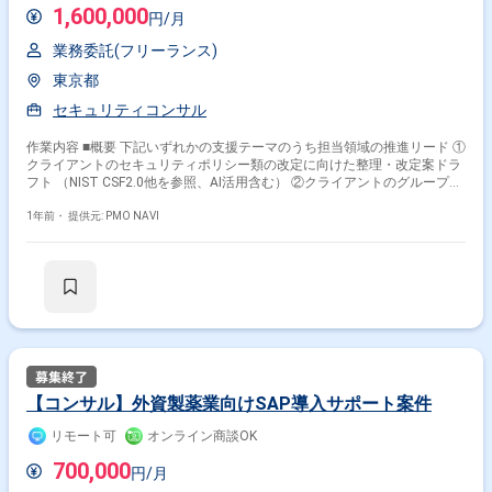
1,600,000
円/月
業務委託(フリーランス)
東京都
セキュリティコンサル
作業内容 ■概要 下記いずれかの支援テーマのうち担当領域の推進リード ①
クライアントのセキュリティポリシー類の改定に向けた整理・改定案ドラ
フト （NIST CSF2.0他を参照、AI活用含む） ②クライアントのグループ会
社のセキュリティ対応状況・コミュニケーションのプロセス整備 ■詳細 セ
キュリティガバナンス高度化支援
1年前・
提供元: PMO NAVI
【コンサル】外資製薬業向けSAP導入サポート案件
リモート可
オンライン商談OK
700,000
円/月