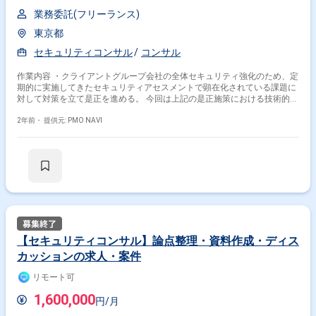
業務委託(フリーランス)
東京都
セキュリティコンサル
コンサル
作業内容 ・クライアントグループ会社の全体セキュリティ強化のため、定
期的に実施してきたセキュリティアセスメントで顕在化されている課題に
対して対策を立て是正を進める。 今回は上記の是正施策における技術的な
対策として、グループ共通基盤の展開を支援。
2年前・
提供元: PMO NAVI
【セキュリティコンサル】論点整理・資料作成・ディス
カッションの求人・案件
リモート可
1,600,000
円/月