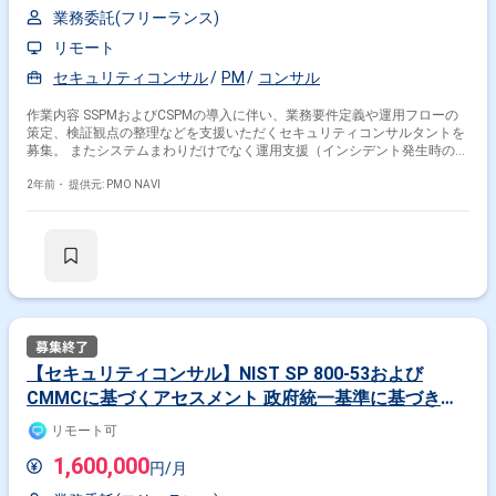
業務委託(フリーランス)
リモート
セキュリティコンサル
PM
コンサル
作業内容 SSPMおよびCSPMの導入に伴い、業務要件定義や運用フローの
策定、検証観点の整理などを支援いただくセキュリティコンサルタントを
募集。 またシステムまわりだけでなく運用支援（インシデント発生時の対
応検討や調査、メンバーマネジメントなど）も行っていただく想定。
2年前・
提供元: PMO NAVI
【セキュリティコンサル】NIST SP 800-53および
CMMCに基づくアセスメント 政府統一基準に基づきセ
キュリティ規程改訂の求人・案件
リモート可
1,600,000
円/月