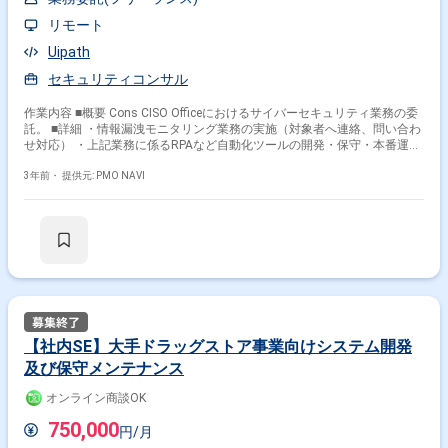
リモート
Uipath
セキュリティコンサル
作業内容 ■概要 Cons CISO Officeにおけるサイバーセキュリティ業務の委
託。 ■詳細 ・情報漏洩モニタリング業務の実施（対象者へ連絡、問い合わ
せ対応） ・上記業務に係るRPAなど自動化ツールの開発・保守・本番運用
・既存ツールの運用・保守 ・ツールの新規開発
3年前・
提供元: PMO NAVI
【社内SE】大手ドラッグストア事業向けシステム開発
及び保守メンテナンス
オンライン商談OK
750,000
円/月