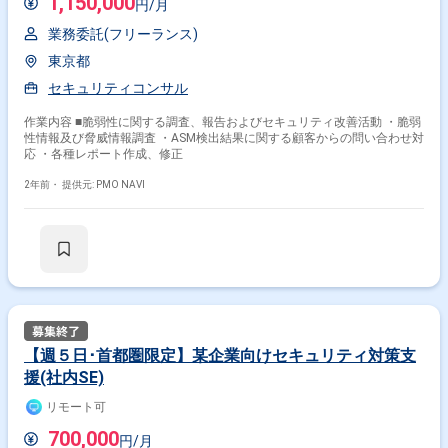
1,150,000
円/月
業務委託(フリーランス)
東京都
セキュリティコンサル
作業内容 ■脆弱性に関する調査、報告およびセキュリティ改善活動 ・脆弱
性情報及び脅威情報調査 ・ASM検出結果に関する顧客からの問い合わせ対
応 ・各種レポート作成、修正
2年前・
提供元: PMO NAVI
【週５日･首都圏限定】某企業向けセキュリティ対策支
援(社内SE)
リモート可
700,000
円/月