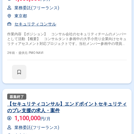
業務委託(フリーランス)
東京都
セキュリティコンサル
作業内容 【ポジション】 コンサル会社のセキュリティチームのメンバー
として活動 【概要】 コンサルタント参画中の大手小売り企業向けセキュ
リティアセスメント対応プロジェクトです。当社メンバー参画中の増員枠
です。 【業務内容】 ・セキュリティアセスメント ・セキュリティマネジ
メント（ポリシー/ルール策定、認証取得、ガバナンスなど） ・セキュリ
2年前・
提供元: PMO NAVI
ティアドバイザリー、診断サービス対応
【セキュリティコンサル】エンドポイントセキュリティ
のプレ支援の求人・案件
1,100,000
円/月
業務委託(フリーランス)