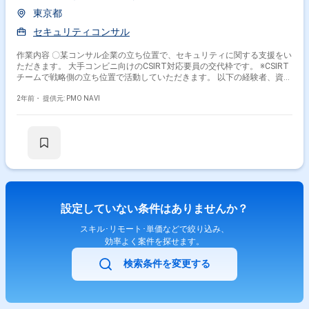
東京都
セキュリティコンサル
作業内容 〇某コンサル企業の立ち位置で、セキュリティに関する支援をい
ただきます。 大手コンビニ向けのCSIRT対応要員の交代枠です。 ※CSIRT
チームで戦略側の立ち位置で活動していただきます。 以下の経験者、資格
保有者優遇 ・セキュリティリスクアセスメント ・セキュリティマネジメ
ント（ポリシー/ルール策定、認証取得、ガバナンス） ・セキュリティア
2年前・
提供元: PMO NAVI
ドバイザリー、診断サービス ・CSIRT構築、レベル向上
設定していない条件はありませんか？
スキル･リモート･単価などで絞り込み、
効率よく案件を探せます。
検索条件を変更する