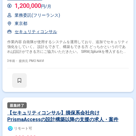
1,200,000
円/月
業務委託(フリーランス)
東京都
セキュリティコンサル
作業内容 自衛隊が使用するシステムを運用しており、追加でセキュリティ
強化をしていく。 設計もできて、構築もできる方 どっちかというのであ
れば設計ができる方にご協力いただきたい。 SIRM,Splunkを導入するため
その知見が必要。 セキュリティ監視、セキュリティ運用をやっていて、
さらにログ周りの管理をやっていればベスト。
3年前・
提供元: PMO NAVI
【セキュリティコンサル】損保系会社向け
PrismaAccessの設計構築以降の支援の求人・案件
リモート可