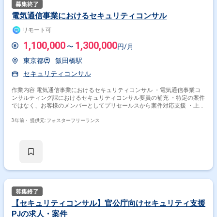
電気通信事業におけるセキュリティコンサル
リモート可
1,100,000
1,300,000
〜
円/月
東京都
飯田橋駅
セキュリティコンサル
作業内容 電気通信事業におけるセキュリティコンサル ・電気通信事業コ
ンサルティング課におけるセキュリティコンサル要員の補充 ・特定の案件
ではなく、お客様のメンバーとしてプリセールスから案件対応支援 ・上記
におけるセキュリティガバナンス ・ISOなどの認証取得における規定見直
しやセキュリティ対応 ・セキュリティアセスメント～対策計画の策定 ＜
3年前・
提供元: フォスターフリーランス
基本時間＞ 9：00～18：00
【セキュリティコンサル】官公庁向けセキュリティ支援
PJの求人・案件