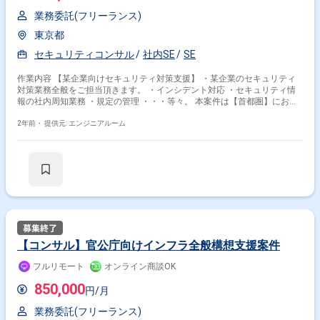
業務委託(フリーランス)
東京都
セキュリティコンサル
社内SE
SE
作業内容 【某企業向けセキュリティ対策支援】 ・某企業のセキュリティ
対策業務全般をご担当頂きます。 ・インシデント対応 ・セキュリティ情
報の社内周知業務 ・規定の管理 ・・・等々。 本案件は【首都圏】にお住
まいで【週５日勤務】が可能な方限定となります。
2年前・
提供元: エンジニアルーム
【コンサル】官公庁向けインフラ全般構想支援案件
フルリモート
オンライン商談OK
850,000
円/月
業務委託(フリーランス)