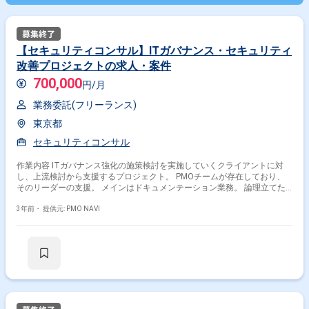
【セキュリティコンサル】ITガバナンス・セキュリティ
改善プロジェクトの求人・案件
700,000
円/月
業務委託(フリーランス)
東京都
セキュリティコンサル
作業内容 ITガバナンス強化の施策検討を実施していくクライアントに対
し、上流検討から支援するプロジェクト。 PMOチームが存在しており、
そのリーダーの支援。 メインはドキュメンテーション業務。 論理立てた
物事の考え方が出来、クライアントフェイシングも苦にならないような方
だとありがたい。
3年前・
提供元: PMO NAVI