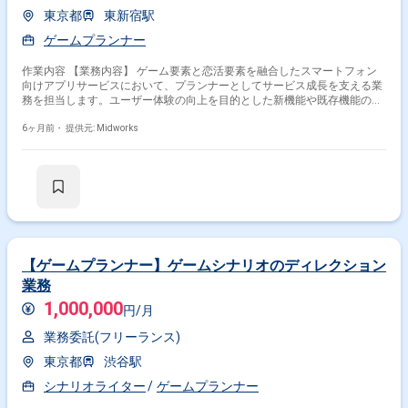
東京都
東新宿駅
ゲームプランナー
作業内容 【業務内容】 ゲーム要素と恋活要素を融合したスマートフォン
向けアプリサービスにおいて、プランナーとしてサービス成長を支える業
務を担当します。ユーザー体験の向上を目的とした新機能や既存機能の企
画立案を行い、KPIを意識した施策設計や改善提案を推進します。ゲーム
を通じて新たな出会いを提供するサービスの価値向上を目指し、開発チー
6ヶ月前・
提供元: Midworks
ムや運営チームと連携しながら継続的なサービス改善に携わります。 【作
業内容】 ・ゲーム恋活アプリにおける新機能およびイベント企画 ・既存
機能の改善施策立案 ・KPI分析および数値に基づく企画提案 ・仕様書作成
および開発チームとの調整 ・運営施策の企画および実行支援 ・ユーザー
体験向上に向けた企画検討
【ゲームプランナー】ゲームシナリオのディレクション
業務
1,000,000
円/月
業務委託(フリーランス)
東京都
渋谷駅
シナリオライター
ゲームプランナー