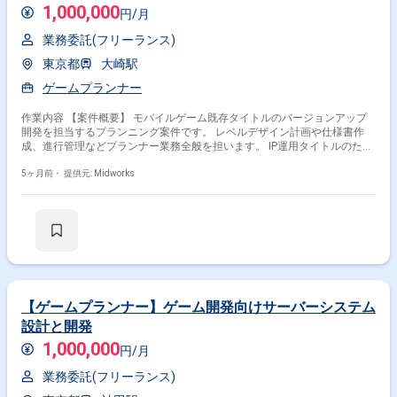
1,000,000
円/月
業務委託(フリーランス)
東京都
大崎駅
ゲームプランナー
作業内容 【案件概要】 モバイルゲーム既存タイトルのバージョンアップ
開発を担当するプランニング案件です。 レベルデザイン計画や仕様書作
成、進行管理などプランナー業務全般を担います。 IP運用タイトルのた
め、既存資産を活かした継続的な改善と企画力が求められます。 長期運用
を見据えたバージョンアップ計画と短期対応の両立が重要です。 チームと
5ヶ月前・
提供元: Midworks
連携し、開発・運営を円滑に進めるプロジェクト推進役となります。 【作
業内容】 ・バージョンアップ計画の立案・実行 ・レベルデザイン計画の
作成 ・企画書・仕様書の作成 ・進行管理およびスケジュール調整 ・関係
各所との連携・調整
【ゲームプランナー】ゲーム開発向けサーバーシステム
設計と開発
1,000,000
円/月
業務委託(フリーランス)