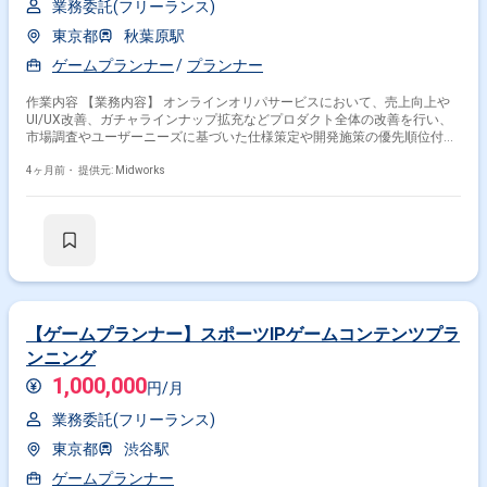
業務委託(フリーランス)
東京都
秋葉原駅
ゲームプランナー
プランナー
作業内容 【業務内容】 オンラインオリパサービスにおいて、売上向上や
UI/UX改善、ガチャラインナップ拡充などプロダクト全体の改善を行い、
市場調査やユーザーニーズに基づいた仕様策定や開発施策の優先順位付け
を担当します。 【作業内容】 ・オンラインオリパサービスの要件定義と
仕様策定 ・ユーザーニーズに合わせたガチャの企画・設計（排出率、アイ
4ヶ月前・
提供元: Midworks
テム構成など） ・開発タスクの洗い出しと優先順位付け、エンジニアチー
ムへの仕様説明と開発依頼 ・開発進捗の管理と課題解決 ・市場調査と競
合分析に基づいた改善提案 ・施策実行後のKPI分析とPDCAサイクルによる
継続的な改善
【ゲームプランナー】スポーツIPゲームコンテンツプラ
ンニング
1,000,000
円/月
業務委託(フリーランス)
東京都
渋谷駅
ゲームプランナー