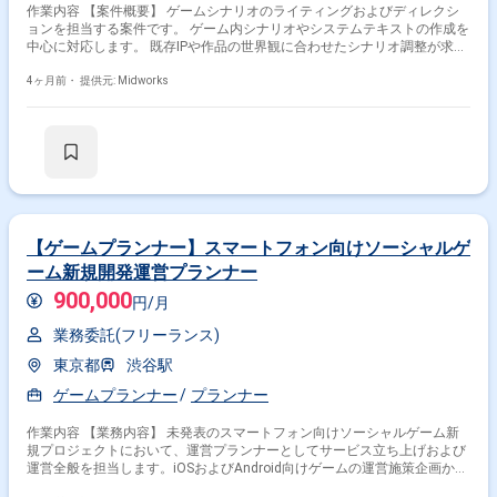
作業内容 【案件概要】 ゲームシナリオのライティングおよびディレクシ
ョンを担当する案件です。 ゲーム内シナリオやシステムテキストの作成を
中心に対応します。 既存IPや作品の世界観に合わせたシナリオ調整が求め
られます。 テーマに沿った表現の書き分けを行い、作品全体の品質向上に
貢献します。 【作業内容】 ・ゲーム内シナリオのライティング対応 ・シ
4ヶ月前・
提供元: Midworks
ステムテキストの作成 ・既存IPに合わせたシナリオ調整 ・テーマに応じた
文章表現の書き分け
【ゲームプランナー】スマートフォン向けソーシャルゲ
ーム新規開発運営プランナー
900,000
円/月
業務委託(フリーランス)
東京都
渋谷駅
ゲームプランナー
プランナー
作業内容 【業務内容】 未発表のスマートフォン向けソーシャルゲーム新
規プロジェクトにおいて、運営プランナーとしてサービス立ち上げおよび
運営全般を担当します。iOSおよびAndroid向けゲームの運営施策企画から
仕様策定、数値分析を通じた改善提案までを行い、開発チームや外部パー