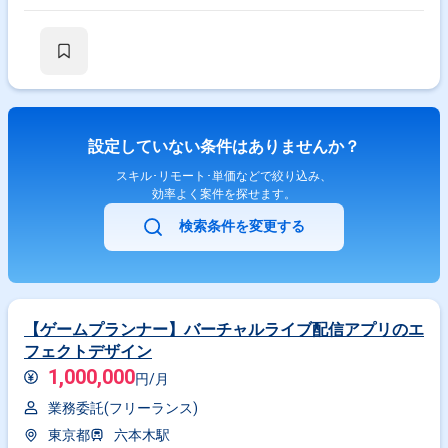
ポジションです。 【作業内容】 ・プロダクト画面設計 ・デザインコンセ
プトの提案 ・UI/UX改善提案と実装支援 ・プロトタイプ作成 ・デザイン
コンポーネントの作成・整理・適用 ・UI/UXガイドライン策定
設定していない条件はありませんか？
スキル･リモート･単価などで絞り込み、
効率よく案件を探せます。
検索条件を変更する
【ゲームプランナー】バーチャルライブ配信アプリのエ
フェクトデザイン
1,000,000
円/月
業務委託(フリーランス)
東京都
六本木駅