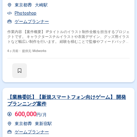
東京都
大崎駅
Photoshop
ゲームプランナー
作業内容 【案件概要】 IPタイトルのイラスト制作全般を担当するプロジェ
クトです。 キャラクタースチルイラストや衣装デザイン、グッズ用イラス
トなど幅広い制作を行います。 経験を積むことで監修やフィードバック業
務にも携わる機会があります。 エンドクライアント向けの品質重視案件で
す。 【作業内容】 ・キャラクタースチルイラスト制作（構図ラフから線
4ヶ月前・
提供元: Midworks
画・彩色まで） ・衣装デザイン ・イラストの修正およびブラッシュアッ
プ ・アニメ作画および絵コンテ制作 ・グッズ用イラスト制作
【業務委託】【新規スマートフォン向けゲーム】 開発
プランニング案件
600,000
円/月
東京都
東新宿駅
ゲームプランナー