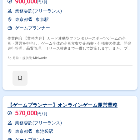
900,000
円/月
業務委託(フリーランス)
東京都
東京駅
ゲームプランナー
作業内容 【業務内容】 カード連動型ファンタジースポーツゲームの企
画・運営を担当し、ゲーム全体の企画立案や企画書・仕様書の作成、開発
進行管理、品質管理、リリース推進まで一貫して対応します。また、プラ
ンナー、エンジニア、デザイナーとの連携・調整や、サッカーゲームのト
レンドリサーチ、Jリーグの知見を活かしたイベント企画・設計、ゲーム
6ヶ月前・
提供元: Midworks
内バランス調整やKPIに基づく改善提案など、長期的な運営と機能拡張を
見据えた企画・進行をリードします。 【作業内容】 ・ゲーム全体の企画
立案、企画書・仕様書作成 ・開発進行管理、品質管理、リリース推進 ・
プランナー、エンジニア、デザイナーとの連携・調整 ・サッカーゲームの
トレンドリサーチ、戦略策定 ・Jリーグの知見を活かしたイベント企画、
設計、仕様策定 ・ゲーム内バランス調整、KPIに基づく改善提案 ・実装内
容確認、動作テスト、ユーザー行動分析に基づくPDCA
【ゲームプランナー】オンラインゲーム運営業務
570,000
円/月
業務委託(フリーランス)
東京都
東池袋駅
ゲームプランナー