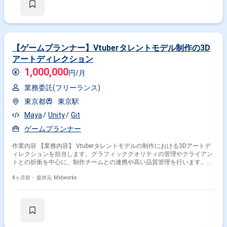
【ゲームプランナー】Vtuberタレントモデル制作の3D
アートディレクション
1,000,000
円/月
業務委託(フリーランス)
東京都
東京駅
Maya
Unity
Git
ゲームプランナー
作業内容 【業務内容】 Vtuberタレントモデルの制作における3Dアートデ
ィレクションを担当します。グラフィッククオリティの管理やクライアン
トとの折衝を中心に、制作チームとの連携や高い品質管理を行います。既
存プロジェクトへの参加や新規立ち上げにも対応します。 【作業内容】
・3Dモデルの品質チェックと修正指示 ・クライアントとのデザインに関
4ヶ月前・
提供元: Midworks
する打ち合わせと調整 ・制作スケジュール作成と進捗管理 ・3Dモデラ
ー、リガー、テクスチャアーティストとの連携