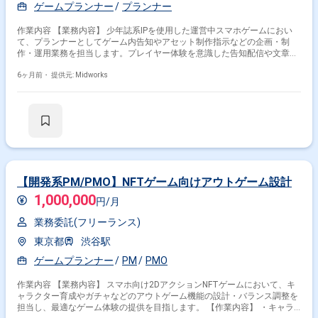
ゲームプランナー
プランナー
作業内容 【業務内容】 少年誌系IPを使用した運営中スマホゲームにおい
て、プランナーとしてゲーム内告知やアセット制作指示などの企画・制
作・運用業務を担当します。プレイヤー体験を意識した告知配信や文章作
成、多言語対応を含む運営支援を行います。 【作業内容】 ・プレイヤー
向け告知の企画・文章制作 ・プレイヤー向け告知の適切なタイミングでの
6ヶ月前・
提供元: Midworks
配信設計・設定 ・AIツールを活用した多言語翻訳・文面調整 ・アセット
制作指示書の作成 【稼働日数】週5日 【リモート日数】フルリモート
【開発系PM/PMO】NFTゲーム向けアウトゲーム設計
1,000,000
円/月
業務委託(フリーランス)
東京都
渋谷駅
ゲームプランナー
PM
PMO
作業内容 【業務内容】 スマホ向け2DアクションNFTゲームにおいて、キ
ャラクター育成やガチャなどのアウトゲーム機能の設計・バランス調整を
担当し、最適なゲーム体験の提供を目指します。 【作業内容】 ・キャラ