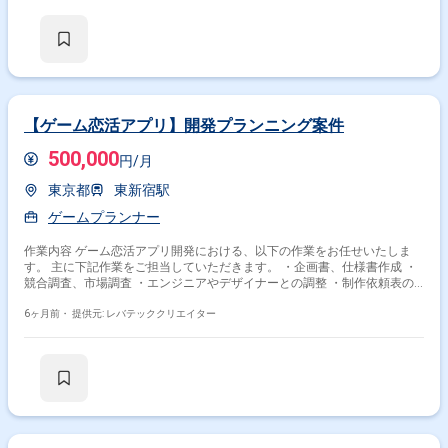
要件定義および進捗報告 ・デザイン画に基づく高品質なモデリング ・人
体構造を考慮したキャラクター造形 ・モデル品質向上および修正対応
【ゲーム恋活アプリ】開発プランニング案件
500,000
円/月
東京都
東新宿駅
ゲームプランナー
作業内容 ゲーム恋活アプリ開発における、以下の作業をお任せいたしま
す。 主に下記作業をご担当していただきます。 ・企画書、仕様書作成 ・
競合調査、市場調査 ・エンジニアやデザイナーとの調整 ・制作依頼表の
作成 ・テキストデータ作成(フレイバーテキストなど) ・レベルデザイン、
バランス調整、ステージ制作
6ヶ月前・
提供元: レバテッククリエイター