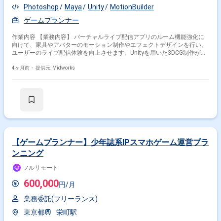
Photoshop
Maya
Unity
MotionBuilder
ゲームプランナー
作業内容 【業務内容】 バーチャルライブ配信アプリのルーム機能強化に
向けて、家具やアバターのモーション制作やエフェクトデザインを行い、
ユーザーのライブ配信体験を向上させます。Unityを用いた3DCG制作が中
心です。 【作業内容】 ・Maya、Photoshopを用いた家具アイテムの3Dモ
デル調整 ・MotionBuilderを用いた家具アイテムおよびアバターのモーシ
4ヶ月前・
提供元: Midworks
ョン制作 ・Unityを用いたエフェクト実装とアニメーション設定 ・Unityの
Particle Systemを用いたエフェクト制作
【ゲームプランナー】少年誌系IPスマホゲーム運営プラ
ンニング
フルリモート
600,000
円/月
業務委託(フリーランス)
東京都
栄町駅