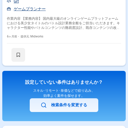
Git
ゲームプランナー
作業内容 【業務内容】 国内最大級のオンラインゲームプラットフォーム
における美少女タイトルのバトル設計業務全般をご担当いただきます。キ
ャラクター性能やバトルコンテンツの難易度設計、既存コンテンツの改
修、新規コンテンツの企画開発、機能改修など幅広く携わっていただきま
す。アダルトコンテンツに一部触れる業務があります。 【作業内容】 ・
6ヶ月前・
提供元: Midworks
キャラクターの性能設計・データ作成 ・バトルコンテンツの難易度設計・
データ作成 ・既存のバトルコンテンツの改修 ・新規のバトルコンテンツ
の企画・開発 ・機能改修 【稼働日数】週5日 【リモート日数】原則出社
（理由によってはリモート勤務が一部認められる可能性あり）
設定していない条件はありませんか？
スキル･リモート･単価などで絞り込み、
効率よく案件を探せます。
検索条件を変更する