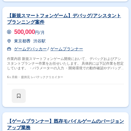
【新規スマートフォンゲーム】デバッグ/アシスタント
プランニング案件
500,000
円/月
東京都
渋谷駅
ゲームデバッカー
ゲームプランナー
作業内容 新規スマートフォンゲーム開発において、 デバッグおよびアシ
スタントプランナー作業をお任せいたします。 具体的には下記作業を想定
しています。 ・パラメーターの入力 ・開発環境での動作確認やデバッグ
・仕様書、画面遷移図の整理作成 ・データ収集、KPI指標確認のための動
作確認、動画撮影等 ・AIを利用した作業効率化
6ヶ月前・
提供元: レバテッククリエイター
【ゲームプランナー】既存モバイルゲームのバージョン
アップ業務