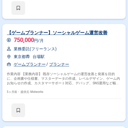
・外部協力会社との連携およびディレクション ・制作物の進行管理および
品質管理
【ゲームプランナー】ソーシャルゲーム運営改善
750,000
円/月
業務委託(フリーランス)
東京都
台場駅
ゲームプランナー
プランナー
作業内容 【業務内容】 既存ソーシャルゲームの運営改善と発展を目的
に、企画書や仕様書、マスターデータの作成、レベルデザイン、ゲーム内
お知らせの作成、カスタマーサポート対応、デバッグ、SNS運用など幅広
い業務を担当し、ユーザー満足度向上に貢献します。 【作業内容】 ・ゲ
ームの企画書作成 ・ゲーム仕様書の作成 ・ゲーム内アイテムやキャラク
5ヶ月前・
提供元: Midworks
ターなどのマスターデータの作成 ・敵キャラクターや課金システムなどの
レベルデザイン ・ゲーム内お知らせの作成と配信 ・ユーザーからの問い
合わせ対応 ・ゲームのバグ修正 ・XなどのSNSへの投稿 ・社内外の関係者
との調整と交渉