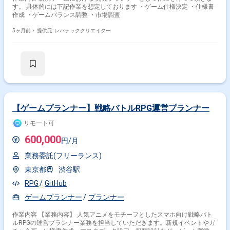
す。 具体的には下記作業を想定しております ・ゲーム仕様決定 ・仕様書
作成 ・ゲームバランス調整 ・市場調査
5ヶ月前・
提供元: レバテッククリエイター
【ゲームプランナー】戦略バトルRPG運営プランナー
リモート可
600,000
円/月
業務委託(フリーランス)
東京都
渋谷駅
RPG
GitHub
ゲームプランナー
プランナー
作業内容 【業務内容】 人気アニメをモチーフとしたスマホ向け戦略バト
ルRPGの運営プランナー業務を担当していただきます。新規イベントやガ