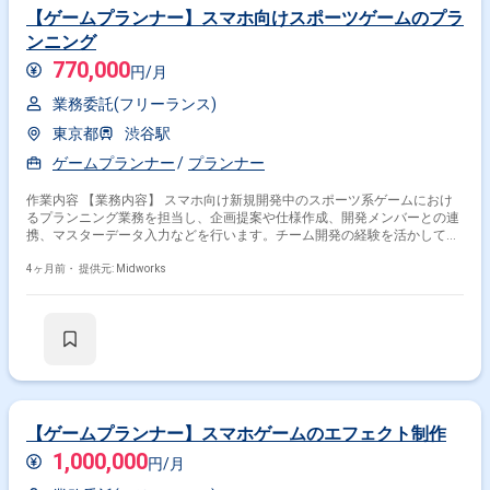
【ゲームプランナー】スマホ向けスポーツゲームのプラ
ンニング
770,000
円/月
業務委託(フリーランス)
東京都
渋谷駅
ゲームプランナー
プランナー
作業内容 【業務内容】 スマホ向け新規開発中のスポーツ系ゲームにおけ
るプランニング業務を担当し、企画提案や仕様作成、開発メンバーとの連
携、マスターデータ入力などを行います。チーム開発の経験を活かして、
ゲーム開発全体の進行をサポートします。 【作業内容】 ・ゲーム企画の
立案、仕様提案 ・仕様書作成 ・開発メンバーとの連携調整 ・マスターデ
4ヶ月前・
提供元: Midworks
ータ入力 ・ゲームバランス調整 ・仕様に関するドキュメント作成 ・チー
ム内での進捗確認、課題管理
【ゲームプランナー】スマホゲームのエフェクト制作
1,000,000
円/月