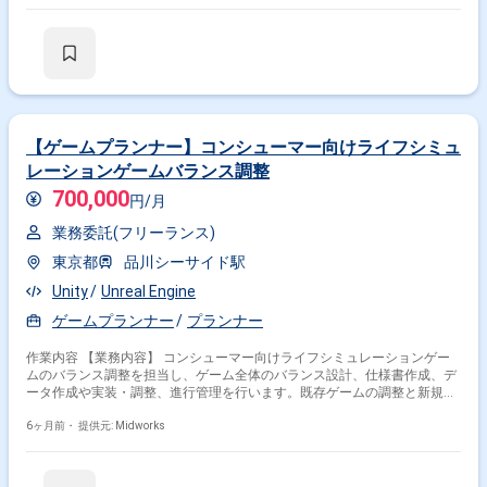
成 ・開発スケジュール管理・タスク進捗管理・開発チームとの連携 ・開
発チーム・デザインチーム・マーケティングチームなど関係各部署との調
整・折衝
【ゲームプランナー】コンシューマー向けライフシミュ
レーションゲームバランス調整
700,000
円/月
業務委託(フリーランス)
東京都
品川シーサイド駅
Unity
Unreal Engine
ゲームプランナー
プランナー
作業内容 【業務内容】 コンシューマー向けライフシミュレーションゲー
ムのバランス調整を担当し、ゲーム全体のバランス設計、仕様書作成、デ
ータ作成や実装・調整、進行管理を行います。既存ゲームの調整と新規要
素追加を両立させ、複数部署との円滑なコミュニケーションを図ります。
【作業内容】 ・ゲームシステムの仕様書、概要書の作成 ・ゲーム内イベ
6ヶ月前・
提供元: Midworks
ントやクエストなどの実装進行管理 ・ゲームバランス調整のためのデータ
作成、実装