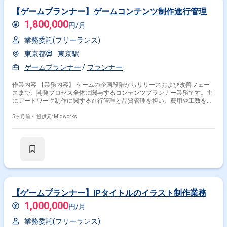
【ゲームプランナー】ゲームコンテンツ制作進行管理
1,800,000
円/月
業務委託(フリーランス)
東京都
東京駅
ゲームプランナー
プランナー
作業内容 【業務内容】 ゲームの企画段階からリリースおよび改善フェー
ズまで、開発プロセス全体に関与するコンテンツプランナー業務です。主
にアートワーク制作に関する進行管理と品質管理を担い、費用や工数を含
めた全体管理を行います。デザイン制作会社との連携や社内制作メンバー
のタスク管理を通じて、円滑なコミュニケーションを図りながら制作を推
5ヶ月前・
提供元: Midworks
進します。必要に応じて各種資料作成を行い、既存タイトルおよび新規開
発タイトルの両方に携わりながら、チームワークを重視した開発環境でリ
ーダーシップを発揮することが求められます。 【作業内容】 ・ゲームリ
リースまでの制作進行管理業務 ・アートワーク制作における進行管理品質
管理費用工数管理 ・デザイン制作会社との連携および調整 ・社内制作メ
ンバーのタスク管理 ・各種必要資料の作成 ・企画からリリース改善まで
の開発工程への関与
【ゲームプランナー】IPタイトルのイラスト制作業務
1,000,000
円/月
業務委託(フリーランス)