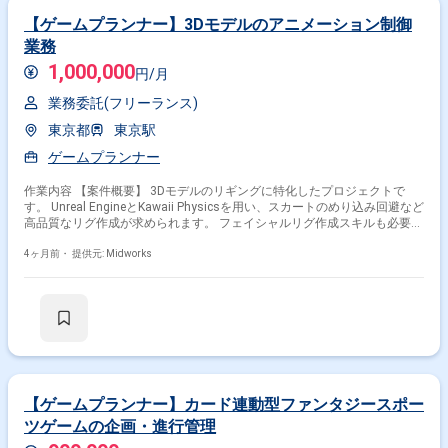
【ゲームプランナー】3Dモデルのアニメーション制御
業務
1,000,000
円/月
業務委託(フリーランス)
東京都
東京駅
ゲームプランナー
作業内容 【案件概要】 3Dモデルのリギングに特化したプロジェクトで
す。 Unreal EngineとKawaii Physicsを用い、スカートのめり込み回避など
高品質なリグ作成が求められます。 フェイシャルリグ作成スキルも必要
で、表情アニメーションの制御も担当します。 港区への常駐勤務となり、
ゲームキャラクターのアニメーション品質向上を目的とした案件です。
4ヶ月前・
提供元: Midworks
【作業内容】 ・Unreal Engine上でのキャラクターリギングおよびアニメ
ーション制御 ・Kawaii Physicsを用いた揺れ物リグの設定とめり込み問題
の解決 ・フェイシャルリグ作成による表情アニメーション制御 ・アーテ
ィストからのフィードバック対応および修正 ・リグ品質向上および最適化
対応
【ゲームプランナー】カード連動型ファンタジースポー
ツゲームの企画・進行管理