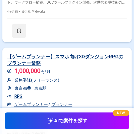
ト、ワークフロー構築、DCCツールプラグイン開発、次世代表現技術の研
究開発を行います。 【作業内容】 ・Unreal Engineを用いたゲーム開発に
おけるアーティストへの技術支援 ・開発ワークフローの構築と改善 ・
4ヶ月前・
提供元: Midworks
C++またはPythonを用いたDCCツールプラグインの開発 ・リアルタイム
レンダリング技術の研究と検証
【ゲームプランナー】スマホ向け3DダンジョンRPGの
プランナー業務
1,000,000
円/月
業務委託(フリーランス)
東京都
東京駅
RPG
ゲームプランナー
プランナー
NEW
作業内容 【案件概要】 スマホ向け3DダンジョンRPGのプランナー業務全
般を担当する案件です。 運営チームや開発・改修チームへの配属は提案内
AIで案件を探す
容と実績に基づく選考となります。 キャラクタスキルや装備、敵配置、バ
トルシステムなどの企画設計とバランス調整に携わります。 Unityを用い
たデータ設定や実装進行、テストプレイによる不具合修正も行います。 新
4ヶ月前・
提供元: Midworks