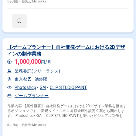
トナーと連携しながら、ユーザー体験の向上とゲームの成長を支えます。
6ヶ月前・
提供元: Midworks
運営業務を通じて、ゲーム開発フローや仕様策定プロセスを理解し、実践
的なスキルを身につけていくポジションです。 【作業内容】 ・イベント
キャンペーンガチャ施策の企画立案 ・運営施策に関する仕様書作成 ・ゲ
ーム内データ設計および反映サポート ・スプレッドシート等を用いたデー
タ管理 ・KPIやユーザー動向の分析と改善施策検討 ・外部パートナーとの
調整対応 ・制作物のレビューおよび品質管理
【ゲームプランナー】自社開発ゲームにおける2Dデザ
インの制作業務
1,000,000
円/月
業務委託(フリーランス)
東京都
池袋駅
Photoshop
SAI
CLIP STUDIO PAINT
ゲームプランナー
作業内容 【案件概要】 自社開発ゲームにおける2Dデザイン業務を担当す
るポジションです。 新規タイトルの世界観企画や設定立案から関わりま
す。 PhotoshopやSAI、CLIP STUDIO PAINTを用いたビジュアル制作を行
います。 キャラクターやモンスター、背景などの設定画作成および外部協
力会社との連携も担います。 【作業内容】 ・ゲーム世界観の企画立案お
5ヶ月前・
提供元: Midworks
よびビジュアル設計 ・Photoshop、SAI、CLIP STUDIO PAINTを用いた2D
デザイン制作 ・キャラクター、モンスター、背景、アイテムの設定画作成