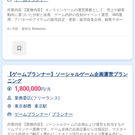
作業内容 【業務内容】 オンラインゲームの運営業務として、売上や顧客
動向に基づいた分析と改善、ゲーム内外の告知やイベント運営、SNS運
用、アバターやアイテムの販売設定・更新・販売促進企画、顧客サポー
ト、システムメンテナンス、不具合対応、関連部署との業務調整を担当し
ます。 【作業内容】 ・ゲーム内外のデータ分析に基づいた売上改善施策
6ヶ月前・
提供元: Midworks
の立案と実行 ・ゲーム内お知らせ、公式サイト、SNS、プッシュ通知を用
いた情報発信 ・アバター、アイテム等の販売設定、更新、販売促進企画立
案 ・複雑な顧客問い合わせへの対応 ・ゲームアップデート、メンテナン
ス、不具合対応 ・GMイベント、オフラインイベント、キャンペーンの企
画と運営 ・マーケティング部等との連携
【ゲームプランナー】ソーシャルゲーム企画運営プラン
ニング
1,800,000
円/月
業務委託(フリーランス)
東京都
東京駅
ゲームプランナー
プランナー
作業内容 【業務内容】 ソーシャルゲームの企画および運営を担当するゲ
ームプランナー業務です。ゲーム全体の企画立案から仕様設計、マスター
データ作成まで幅広く携わり、エネミー設計やマネタイズ要素を含むレベ