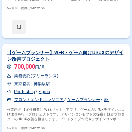
ルデザインを行います。運営フェーズではゲーム内お知らせの作成やカス
タマーサービス対応、デバッグ業務を通じて品質向上を図ります。また
5ヶ月前・
提供元: Midworks
SNS投稿や社内外メンバーとの調整折衝を行い、円滑な運営とユーザー満
足度向上を目指します。 【作業内容】 ・ゲーム企画書仕様書マスターデ
ータの作成 ・エネミーマネタイズを含むレベルデザイン設計 ・ゲーム内
お知らせの作成および更新対応 ・カスタマーサービス対応およびデバッグ
作業 ・SNS投稿内容の作成運用 ・社内外メンバーとの調整折衝
【ゲームプランナー】WEB・ゲーム向けUI/UXのデザイ
ン改善プロジェクト
700,000
円/月
業務委託(フリーランス)
東京都
神楽坂駅
Photoshop
Figma
フロントエンドエンジニア
ゲームプランナー
SE
作業内容 【案件概要】 WEBサイト、アプリ、ゲームのUI/UXデザインおよ
び改善を行うプロジェクトです。 デザインコンセプトの提案と既存プロダ
クトのUI/UX改善を担当します。 プロトタイプ作成やデザインコンポーネ
ントの整理・適用を行います。 UI/UXガイドライン策定により品質と統一
性を確保します。 複数デザイナーを牽引するリーダーシップも求められる
4ヶ月前・
提供元: Midworks