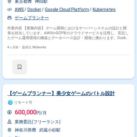
東京都
神田駅
AWS
Docker
Google Cloud Platform
Kubernetes
ゲームプランナー
作業内容 【業務内容】 ゲーム開発におけるサーバーシステムの設計と開
発を担当しています。AWSやGCP等のクラウドサービスを活用し、安定し
たゲーム運用環境の構築とデータベース設計・開発に携わります。Docker
やKubernetesを用いたコンテナ環境でのシステム運用も行います。 【作業
内容】 ・AWS/GCP等のクラウドサービスを用いたシステム設計・開発 ・
4ヶ月前・
提供元: Midworks
RDB/NoSQL/NewSQL等のデータベース設計・開発 ・Docker/Kubernetes
を用いたコンテナ環境でのシステム構築・運用
【ゲームプランナー】美少女ゲームのバトル設計
リモート可
600,000
円/月
業務委託(フリーランス)
神奈川県
武蔵小杉駅