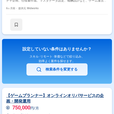
チャ企画、仕様書作成、マスタデータ設定、報酬設計など、ゲーム運営に
関わる幅広い業務を遂行します。 【作業内容】 ・スマホ向け戦略バトル
RPGの運営プランナー業務全般 ・新規イベントやガチャの企画立案 ・新
6ヶ月前・
提供元: Midworks
規機能や機能改善に関する仕様書作成 ・マスタデータ設定と動作確認 ・
イベント報酬設計 【稼働日数】週5日 【リモート日数】日数相談可（レク
チャー期間終了後） （4週間程度のレクチャー期間はフル出社。レクチャ
ー期間は習熟度によって短縮または延長されます。）
設定していない条件はありませんか？
スキル･リモート･単価などで絞り込み、
効率よく案件を探せます。
検索条件を変更する
【ゲームプランナー】オンラインオリパサービスの企
画・開発運用
750,000
円/月