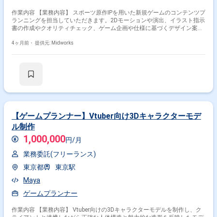
作業内容 【業務内容】 スポーツ原作IPを用いた新規ゲームのコンテンツプ
ランニングを担当していただきます。2Dモーションや演出、イラスト指示
書の作成やクオリティチェック、ゲーム企画や仕様に基づくデザイン案の
提案、レギュレーション作成、指示、チェックなど、ゲーム開発全体のコ
ンテンツ管理業務を行います。 【作業内容】 ・2Dモーションおよび演出
4ヶ月前・
提供元: Midworks
の制作指示書作成とクオリティチェック ・キャラクター・背景イラストの
指示書作成 ・ゲーム企画や仕様に基づくデザイン案提案 ・レギュレーシ
ョン作成、指示、チェック
【ゲームプランナー】Vtuber向け3Dキャラクターモデ
ル制作
1,000,000
円/月
業務委託(フリーランス)
東京都
東京駅
Maya
ゲームプランナー
作業内容 【業務内容】 Vtuber向けの3Dキャラクターモデルを制作し、ク