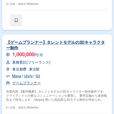
クター、武器の成長システムの仕様設計と実装 ・ゲーム内報酬設計、バラ
ンス調整、実装
6ヶ月前・
提供元: Midworks
【ゲームプランナー】タレントモデルの3Dキャラクタ
ー制作
1,000,000
円/月
業務委託(フリーランス)
東京都
東京駅
Maya
Unity
Git
ゲームプランナー
作業内容 【案件概要】 タレントモデルの3Dキャラクター制作案件です。
クライアントとの密なコミュニケーションを重視し、要件定義から進捗報
告まで担当します。 Mayaを用いた高品質な3Dモデル制作が求められ、人
体構造への理解に基づく造形が必要です。 港区での勤務（ハイブリッド検
討可）となり、1名体制でプロジェクトを推進します。 【作業内容】 ・
4ヶ月前・
提供元: Midworks
Mayaを用いたVtuber向け3Dキャラクターモデル制作 ・クライアントとの