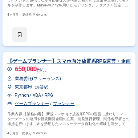
ライアントと連携しながら正確な人体構造と魅力的な造形を反映したモデ
ルを制作します。MayaやUnityを用いたモデリング、テクスチャ設定、バ
ージョン管理やチーム内コミュニケーションを通して制作業務全般を担当
します。 【作業内容】 ・Mayaを用いたVtuber向け3Dキャラクターモデル
4ヶ月前・
提供元: Midworks
のモデリング ・クライアントとの打ち合わせに基づく3Dモデルの設計・
制作 ・デザイン画を基にした3Dキャラクターモデルの作成 ・Unityでのモ
デル調整、テクスチャ設定 ・Gitを用いたバージョン管理、Slackでのチー
ム内コミュニケーション、Google Driveを用いたデータ共有
【ゲームプランナー】スマホ向け放置系RPG運営・企画
650,000
円/月
業務委託(フリーランス)
東京都
渋谷駅
Python
VBA
RPG
ゲームプランナー
プランナー
作業内容 【業務内容】 新規スマホ向け放置系RPGの運営に携わり、マス
ターデータの運用や新規開発企画の立案、開発進行管理、関係各部署との
連携を行います。AIを活用したマスターデータ自動化の経験も活かして業
務を進めます。 【作業内容】 ・Unityを用いた放置系RPGのマスターデー
タ運用・メンテナンス ・新規ゲーム機能の企画立案・仕様策定・設計書作
4ヶ月前・
提供元: Midworks