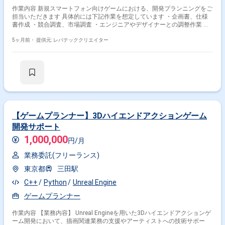
作業内容 新規スマートフォン向けゲームにおける、開発プランニングをご
担当いただきます 具体的には下記作業を想定しています ・企画書、仕様
書作成 ・競合調査、市場調査 ・エンジニアやデザイナーとの調整作業 ・
制作依頼表の作成 ・テキストデータ作成(フレイバーテキストなど) ・レベ
ルデザイン、バランス調整、ステージ制作
5ヶ月前・
提供元: レバテッククリエイター
【ゲームプランナー】3Dハイエンドアクションゲーム
開発サポート
1,000,000
円/月
業務委託(フリーランス)
東京都
三田駅
C++
Python
Unreal Engine
ゲームプランナー
作業内容 【業務内容】 Unreal Engineを用いた3Dハイエンドアクションゲ
ーム開発において、描画関連業務の支援やアーティストへの技術サポー