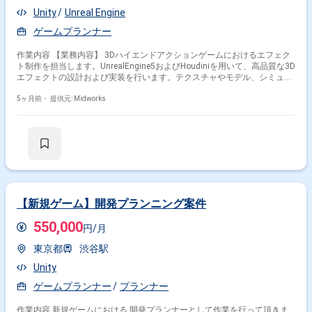
その他の条件で検索する
Unity
Unreal Engine
ゲームプランナー
その他開発言語・スキルから探す
作業内容 【業務内容】 3Dハイエンドアクションゲームにおけるエフェク
Unity
RPG
Unreal Engine
Photoshop
Maya
ト制作を担当します。UnrealEngine5およびHoudiniを用いて、高品質な3D
Windows
Illustrator
After Effects
HTML
PHP
エフェクトの設計および実装を行います。テクスチャやモデル、シミュレ
ーションデータなどの素材作成から、ゲームエンジン上での最適化実装ま
その他の職種から探す
でを一貫して担います。ナイアガラシステムを活用したエフェクト実装を
5ヶ月前・
提供元: Midworks
中心に、ゲーム内エフェクト全体の品質管理や表現向上を図り、エンドク
ライアント向けタイトルの完成度向上に貢献します。 【作業内容】 ・
プランナー
ゲームディレクター
シナリオライター
UnrealEngine5のナイアガラシステムを用いたエフェクト実装 ・テクスチ
ゲームプロデューサー
PM
ャモデルシミュレーションデータ等を活用したエフェクト制作 ・パフォー
マンスを考慮したエフェクト最適化対応 ・Houdiniを用いたエフェクト用
素材作成 ・エフェクト制作に関する進行管理および全体管理業務
【新規ゲーム】開発プランニング案件
550,000
円/月
東京都
渋谷駅
Unity
ゲームプランナー
プランナー
作業内容 新規ゲームにおける 開発プランナーとして作業を行って頂きま