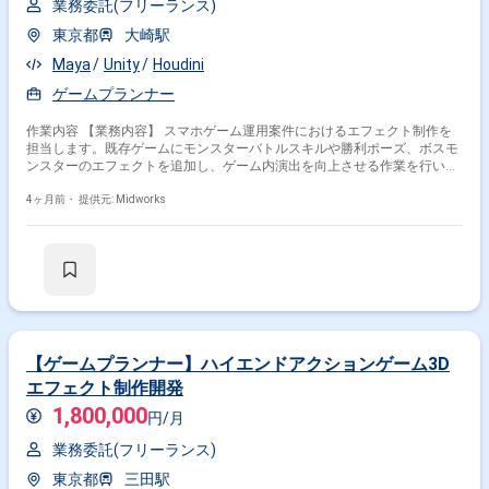
業務委託(フリーランス)
東京都
大崎駅
Maya
Unity
Houdini
ゲームプランナー
作業内容 【業務内容】 スマホゲーム運用案件におけるエフェクト制作を
担当します。既存ゲームにモンスターバトルスキルや勝利ポーズ、ボスモ
ンスターのエフェクトを追加し、ゲーム内演出を向上させる作業を行いま
す。UnityまたはUnreal Engineを用いた開発や、Houdini・Substance
Designerを活用した高度なエフェクト制作が求められます。 【作業内容】
4ヶ月前・
提供元: Midworks
・既存スマホゲームへのモンスターバトルスキルエフェクト追加 ・勝利ポ
ーズエフェクトの制作 ・ボスモンスターエフェクトの追加開発 ・ゲーム
内演出向上のためのエフェクト制作 ・UnityまたはUnreal Engineを用いた
エフェクト開発 ・HoudiniやSubstance Designerを使用した高度なエフェ
クト制作
掛け合わせ条件で絞り込む
【ゲームプランナー】ハイエンドアクションゲーム3D
特徴で絞り込む
エフェクト制作開発
ゲームプランナー × 副業
1,800,000
円/月
ゲームプランナー × 在宅・リモート
業務委託(フリーランス)
東京都
三田駅