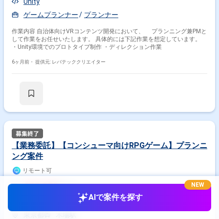
Unity
ゲームプランナー
プランナー
作業内容 自治体向けVRコンテンツ開発において、 プランニング兼PMと
して作業をお任せいたします。 具体的には下記作業を想定しています。
・Unity環境でのプロトタイプ制作 ・ディレクション作業
6ヶ月前・
提供元: レバテッククリエイター
【業務委託】【コンシューマ向けRPGゲーム】プランニ
ング案件
リモート可
600,000
NEW
円/月
AIで案件を探す
業務委託(フリーランス)
東京都
木場駅