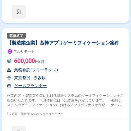
おすすめです！＞ ・ゲーム開発に企画段階から携わりたい方 ・ユーザー
を楽しませるゲームを自分の手で作りたい方
【製造業企業】基幹アプリゲーミフィケーション案件
フルリモート
600,000
円/月
業務委託(フリーランス)
東京都
赤坂駅
ゲームプランナー
作業内容 ・製造業企業における基幹システムのゲーミフィケーションをご
担当いただきます。 ・具体的には下記作業を想定しています。 -基幹シ
ステムのゲーミフィケーションにおけるアプリのシナリオ作成 -ゲーム
要素の設計 -半導体市場向け自動化・効率化促進シナリオ作成 -競争優
位性確保目的エンターテインメント要素策定
3ヶ月前・
提供元: レバテッククリエイター