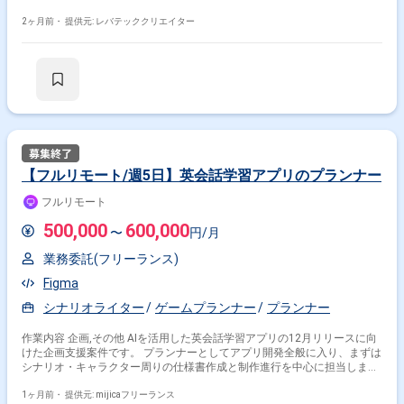
に関する要件整理 -住宅や不動産領域におけるUI/UX設計 -エンジニアとの
仕様調整やディレクション -機能の優先順位整理やロードマップ策定 -クラ
2ヶ月前・
提供元: レバテッククリエイター
イアントとの要件調整
【フルリモート/週5日】英会話学習アプリのプランナー
フルリモート
500,000
600,000
〜
円/月
業務委託(フリーランス)
Figma
シナリオライター
ゲームプランナー
プランナー
作業内容 企画,その他 AIを活用した英会話学習アプリの12月リリースに向
けた企画支援案件です。 プランナーとしてアプリ開発全般に入り、まずは
シナリオ・キャラクター周りの仕様書作成と制作進行を中心に担当しま
す。 外部ライターへのプロット依頼、成果物の受け取り、AIを活用した英
語化フローの管理も行います。 適性に応じてアイテム設計、背景など複数
1ヶ月前・
提供元: mijicaフリーランス