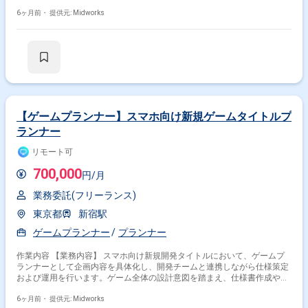
を行います。 【作業内容】 ・サバイバー系ステージのレベルデザイン ・
キャラクターのパラメータ調整 ・エネミーのパラメータ調整 【稼働日
6ヶ月前・
提供元: Midworks
数】週5日 【リモート日数】常駐
【ゲームプランナー】スマホ向け新規ゲームタイトルプ
ランナー
リモート可
700,000
円/月
業務委託(フリーランス)
東京都
新宿駅
ゲームプランナー
プランナー
作業内容 【業務内容】 スマホ向け新規開発タイトルにおいて、ゲームプ
ランナーとして企画内容を具体化し、開発チームと連携しながら仕様策定
および運用を行います。ゲーム全体の設計意図を踏まえ、仕様書作成やデ
ータ設計を通じて、サービス品質の向上と安定した運用を支える役割を担
います。 【作業内容】 ・ゲーム仕様書の作成および修正対応 ・既存仕様
6ヶ月前・
提供元: Midworks