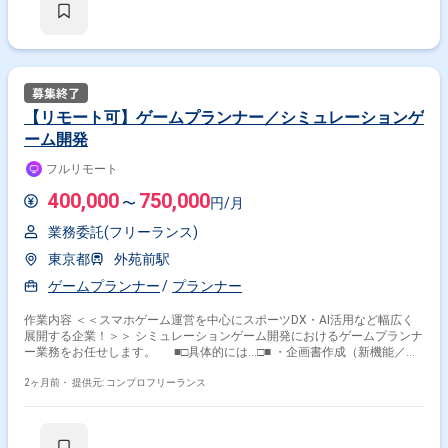
【リモート可】ゲームプランナー／シミュレーションゲ
ーム開発
フルリモート
400,000
750,000
〜
円/月
業務委託(フリーランス)
東京都
外苑前駅
ゲームプランナー
プランナー
作業内容 ＜＜スマホゲーム運営を中心にスポーツDX・AI活用など幅広く
展開する企業！＞＞ シミュレーションゲーム開発におけるゲームプランナ
ー業務をお任せします。 ■□具体的には…□■ ・企画書作成（新機能／イ
ベントなど） ・新機能開発進行管理（仕様変更判断含む） ・お知らせ／
X（Twitter）文章作成／Push通知文章作成 ・マスタ作成 ・デバッグ ・カ
2ヶ月前・
提供元: コンプロフリーランス
スタマーサポート対応（1次受けからのエスカレーションへの対応） ・そ
の他プランナー関連業務 ＜こんな方におすすめです！＞ ・ゲーム開発
に企画段階から携わりたい方 ・ユーザーを楽しませるゲームを自分の手で