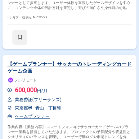
ンナーとして参画します。ユーザー体験を重視したゲームデザインを中心
に、コンテンツ全体の設計方針を策定し、遊びの面白さや操作時の心地よ
さを追求します。報酬や経済バランスを含めたゲーム全体の設計を行いな
がら、各セクションや開発スタッフと連携し、仕様通りに実装されている
5ヶ月前・
提供元: Midworks
かの確認や調整を行います。企画面から実装確認まで幅広く関与し、ゲー
ム品質の向上を担います。 【作業内容】 ・ユーザー体験設計および全体
進行フロー設計 ・操作感やテンポ感の検証および調整 ・報酬設計および
ゲームエコノミー設計 ・ギミック設定およびユーザー導線配置 ・Unity上
での各種設定作業 ・実装内容の仕様確認および検証 ・各セクションスタ
ッフとの連携調整 【稼働日数】週5日 【リモート日数】常駐
【ゲームプランナー】サッカーのトレーディングカード
ゲーム企画
フルリモート
600,000
円/月
業務委託(フリーランス)
東京都
青山一丁目駅
ゲームプランナー
作業内容 【業務内容】 スマートフォン向けサッカーカードゲームのプラ
ンナー業務を担当していただきます。プロジェクトの予算配分や収益性と
クオリティのバランスを管理し、ユーザー行動ログや市場トレンドを分析