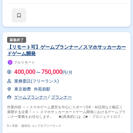
た、MVPやプロトタイピングによる仮説検証、エンジニアやデザイナーと
連携したプロダクトの企画および開発推進もお任せいたします。 少人数で
の高速な意思決定と実験を重視する開発体制のもと、作らない判断やオペ
レーションの見極めまで含めて裁量を持って推進いただける方を募集して
おります。
【リモート可】ゲームプランナー／スマホサッカーカー
ドゲーム開発
フルリモート
400,000
750,000
〜
円/月
業務委託(フリーランス)
東京都
外苑前駅
ゲームプランナー
プランナー
作業内容 ＜＜スマホゲーム運営を中心にスポーツDX・AI活用など幅広く
展開する企業！＞＞ スマホサッカーカードゲーム開発におけるゲームプラ
ンナー業務をお任せします。 ■□具体的には…□■ ・プロジェクトのフェ
ーズに応じた最適な予算配分、収益性／クオリティのバランスコントロー
ル ・ユーザーの行動ログ／市場トレンド分析、施策実行 ・タスクの割り
5ヶ月前・
提供元: コンプロフリーランス
当て／工数見積もり／開発スケジュールのコントロール ＜こんな方に