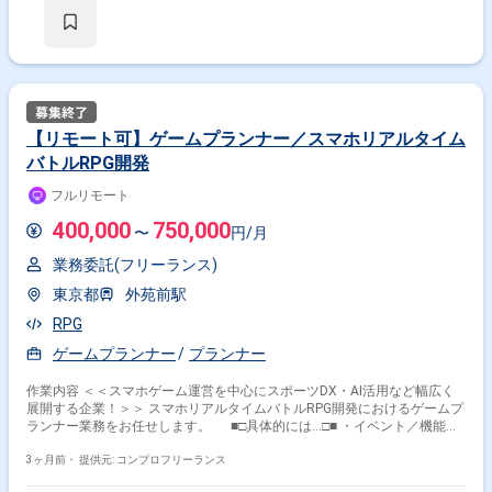
【リモート可】ゲームプランナー／スマホリアルタイム
バトルRPG開発
フルリモート
400,000
750,000
〜
円/月
業務委託(フリーランス)
東京都
外苑前駅
RPG
ゲームプランナー
プランナー
作業内容 ＜＜スマホゲーム運営を中心にスポーツDX・AI活用など幅広く
展開する企業！＞＞ スマホリアルタイムバトルRPG開発におけるゲームプ
ランナー業務をお任せします。 ■□具体的には…□■ ・イベント／機能の
企画書、仕様書作成 ・お知らせ文章、マスタ作成 ・各種施策のKPI設定、
分析 ＜こんな方におすすめです！＞ ・ゲーム開発に企画段階から携わ
3ヶ月前・
提供元: コンプロフリーランス
りたい方 ・ユーザーを楽しませるゲームを自分の手で作りたい方