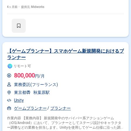
して精度の高い施策を実行します。タスク割り当てや工数見積もり、開発
スケジュールのコントロールも行います。 【作業内容】 ・プロジェクト
4ヶ月前・
提供元: Midworks
の予算配分や収益性とクオリティのバランスの管理 ・ユーザー行動ログや
市場トレンドの分析による施策の立案・実行 ・タスク割り当て、工数見積
もり、開発スケジュールの管理 【稼働日数】週5日 【リモート日数】初日
出社、その後在宅勤務（フルリモート相談可）
【ゲームプランナー】スマホゲーム新規開発におけるプ
ランナー
リモート可
800,000
円/月
業務委託(フリーランス)
東京都
秋葉原駅
Unity
ゲームプランナー
プランナー
作業内容 【業務内容】 新規開発中のサバイバー系アクションゲーム
（iOS/Android）において、プランナーとしてステージ設計やキャラクタ
ー調整などの業務を担当します。Unityを使用してゲーム仕様に沿った調整