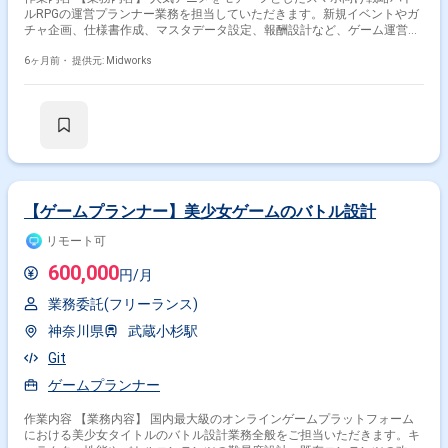
ルRPGの運営プランナー業務を担当していただきます。新規イベントやガ
チャ企画、仕様書作成、マスタデータ設定、報酬設計など、ゲーム運営に
関わる幅広い業務を遂行します。 【作業内容】 ・スマホ向け戦略バトル
RPGの運営プランナー業務全般 ・新規イベントやガチャの企画立案 ・新
6ヶ月前・
提供元: Midworks
規機能や機能改善に関する仕様書作成 ・マスタデータ設定と動作確認 ・
イベント報酬設計 【稼働日数】週5日 【リモート日数】日数相談可（レク
チャー期間終了後） （4週間程度のレクチャー期間はフル出社。レクチャ
ー期間は習熟度によって短縮または延長されます。）
【ゲームプランナー】美少女ゲームのバトル設計
リモート可
600,000
円/月
業務委託(フリーランス)
神奈川県
武蔵小杉駅
Git
ゲームプランナー
作業内容 【業務内容】 国内最大級のオンラインゲームプラットフォーム
における美少女タイトルのバトル設計業務全般をご担当いただきます。キ