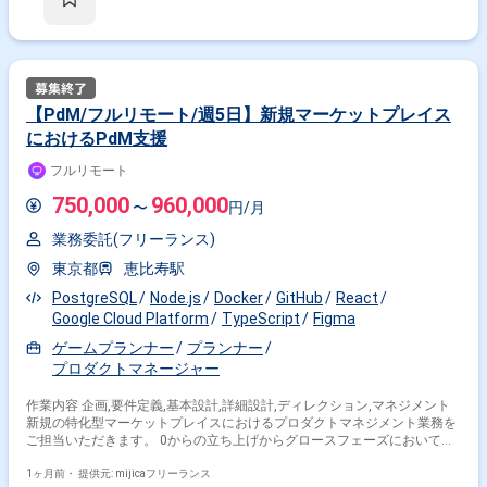
作りたい方
【PdM/フルリモート/週5日】新規マーケットプレイス
におけるPdM支援
フルリモート
750,000
960,000
〜
円/月
業務委託(フリーランス)
東京都
恵比寿駅
PostgreSQL
Node.js
Docker
GitHub
React
Google Cloud Platform
TypeScript
Figma
ゲームプランナー
プランナー
プロダクトマネージャー
作業内容 企画,要件定義,基本設計,詳細設計,ディレクション,マネジメント
新規の特化型マーケットプレイスにおけるプロダクトマネジメント業務を
ご担当いただきます。 0からの立ち上げからグロースフェーズにおいて、
市場調査やユーザーリサーチ、プロダクトの要件定義、優先順位付け、サ
プライサイド・デマンドサイド双方の体験設計を行っていただきます。 ま
1ヶ月前・
提供元: mijicaフリーランス