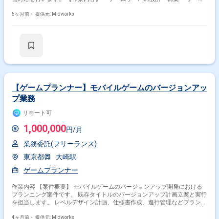
環境の運用・監視 ・障害対応およびパフォーマンス改善 ・ログ解析やデ
5ヶ月前・
提供元: Midworks
ータ分析による問題検出 ・運用手順書や設定ドキュメントの作成
【ゲームプランナー】モバイルゲームのバージョンアッ
プ業務
リモート可
1,000,000
円/月
業務委託(フリーランス)
東京都
大崎駅
ゲームプランナー
作業内容 【案件概要】 モバイルゲームのバージョンアップ開発における
プランニング案件です。 既存タイトルのバージョンアップ計画立案と実行
を担当します。 レベルデザイン計画、仕様書作成、進行管理などプランニ
ング業務が中心です。 長期的視点と短期対応の両方が求められ、チーム連
携によるプロジェクト推進が重要です。 【作業内容】 ・バージョンアッ
4ヶ月前・
提供元: Midworks