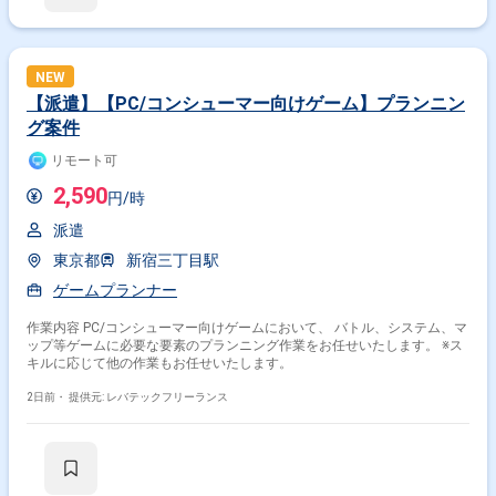
ーションを取りながら業務を進めて頂く予定です。また、緊急時に出社が
必要となる場合がございます。 ------------------------------------------------------------------ 直近
の参画案件の経験とご希望に併せた案件のご紹介をさせて頂きます。 弊社
は様々なプロジェクトの提案を強みとしておりますので、お気軽にご相談
頂けますと幸いです。 ------------------------------------------------------------------ ※弊社では、
NEW
法人、請負いの案件は取り扱っておりません。
【派遣】【PC/コンシューマー向けゲーム】プランニン
グ案件
リモート可
2,590
円/時
派遣
東京都
新宿三丁目駅
ゲームプランナー
作業内容 PC/コンシューマー向けゲームにおいて、 バトル、システム、マ
ップ等ゲームに必要な要素のプランニング作業をお任せいたします。 ※ス
キルに応じて他の作業もお任せいたします。
2日前・
提供元: レバテックフリーランス