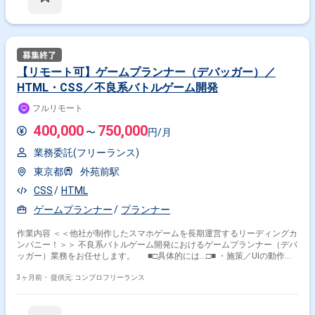
いただくことを期待しております。
【リモート可】ゲームプランナー（デバッガー）／
HTML・CSS／不良系バトルゲーム開発
フルリモート
400,000
750,000
〜
円/月
業務委託(フリーランス)
東京都
外苑前駅
CSS
HTML
ゲームプランナー
プランナー
作業内容 ＜＜他社が制作したスマホゲームを長期運営するリーディングカ
ンパニー！＞＞ 不良系バトルゲーム開発におけるゲームプランナー（デバ
ッガー）業務をお任せします。 ■□具体的には…□■ ・施策／UIの動作チ
ェック ・チェックシート／仕様書／各種マスターデータ／お知らせ制作
・カスタマーサポート対応（エスカレーション対応、不具合調査） ＜
3ヶ月前・
提供元: コンプロフリーランス
こんな方におすすめです！＞ ・ゲーム開発に企画段階から携わりたい方
・ユーザーを楽しませるゲームを自分の手で作りたい方