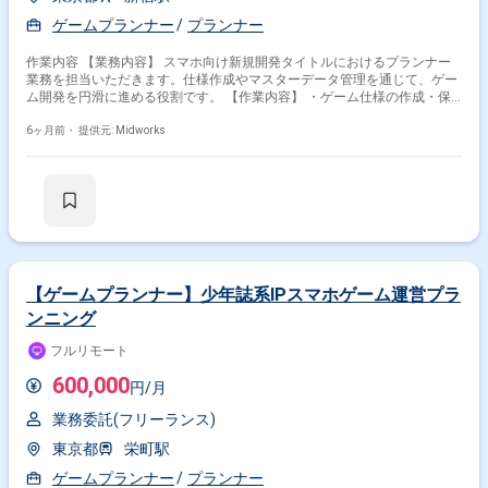
ゲームプランナー
プランナー
作業内容 【業務内容】 スマホ向け新規開発タイトルにおけるプランナー
業務を担当いただきます。仕様作成やマスターデータ管理を通じて、ゲー
ム開発を円滑に進める役割です。 【作業内容】 ・ゲーム仕様の作成・保
守 ・マスターデータの登録・入力作業 【稼働日数】週5日 【リモート日
数】常駐
6ヶ月前・
提供元: Midworks
【ゲームプランナー】少年誌系IPスマホゲーム運営プラ
ンニング
フルリモート
600,000
円/月
業務委託(フリーランス)
東京都
栄町駅
ゲームプランナー
プランナー