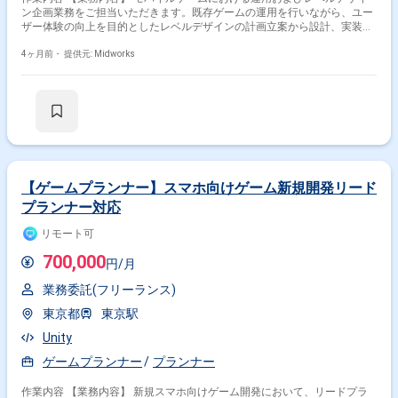
ン企画業務をご担当いただきます。既存ゲームの運用を行いながら、ユー
ザー体験の向上を目的としたレベルデザインの計画立案から設計、実装ま
で一貫して対応します。また、開発に必要な企画書や仕様書などのドキュ
メント作成を行い、開発チームと連携しながらゲームの品質向上に貢献し
4ヶ月前・
提供元: Midworks
ていただきます。中長期および短期双方の視点でバランス調整や施策検討
を行い、継続的な改善に取り組んでいただきます。 【作業内容】 ・運用
業務 ・レベルデザイン計画 ・レベル設計 ・レベル実装 ・バランス調整 ・
企画書作成 ・仕様書作成
【ゲームプランナー】スマホ向けゲーム新規開発リード
プランナー対応
リモート可
700,000
円/月
業務委託(フリーランス)
東京都
東京駅
Unity
ゲームプランナー
プランナー
作業内容 【業務内容】 新規スマホ向けゲーム開発において、リードプラ