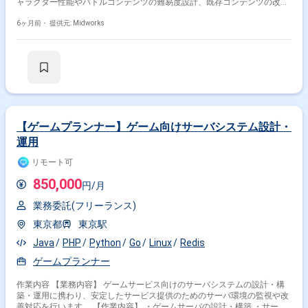
ャラクター性能やバトルコンテンツの難易度設計、既存コンテンツの改
修、新規コンテンツの企画開発、機能改修など幅広く携わっていただきま
す。アダルトコンテンツに一部触れる業務があります。 【作業内容】 ・
6ヶ月前・
提供元: Midworks
キャラクターの性能設計・データ作成 ・バトルコンテンツの難易度設計・
データ作成 ・既存のバトルコンテンツの改修 ・新規のバトルコンテンツ
の企画・開発 ・機能改修 【稼働日数】週5日 【リモート日数】原則出社
（理由によってはリモート勤務が一部認められる可能性あり）
【ゲームプランナー】ゲーム向けサーバシステム設計・
運用
リモート可
850,000
円/月
業務委託(フリーランス)
東京都
東京駅
Java
PHP
Python
Go
Linux
Redis
ゲームプランナー
作業内容 【業務内容】 ゲームサービス向けのサーバシステムの設計・構
築・運用に携わり、安定したサービス提供のためのサーバ環境の監視や改
善対応を行います。 【作業内容】 ・ゲームサーバの設計・構築 ・サーバ