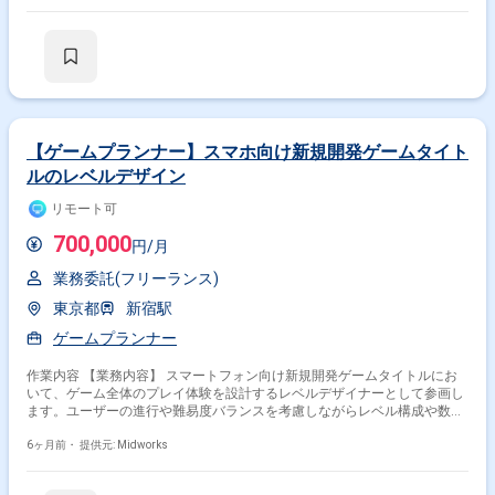
の保守および調整 ・マスターデータの登録および入力作業 ・ゲーム内デ
ータの管理および更新対応 【稼働日数】週5日 【リモート日数】常駐
【ゲームプランナー】スマホ向け新規開発ゲームタイト
ルのレベルデザイン
リモート可
700,000
円/月
業務委託(フリーランス)
東京都
新宿駅
ゲームプランナー
掛け合わせ条件で絞り込む
作業内容 【業務内容】 スマートフォン向け新規開発ゲームタイトルにお
特徴で絞り込む
いて、ゲーム全体のプレイ体験を設計するレベルデザイナーとして参画し
ます。ユーザーの進行や難易度バランスを考慮しながらレベル構成や数値
ゲームプランナー × 副業
設計を行い、ゲーム性向上を目的とした調整業務やデータ作成を担当しま
す。企画意図を反映したレベル設計を行い、開発チームと連携しながら品
6ヶ月前・
提供元: Midworks
質向上に貢献します。 【作業内容】 ・ゲーム内レベル構成の設計および
調整 ・キャラクターや敵、ステージに関するパラメータ設計 ・ゲームバ
その他の条件で検索する