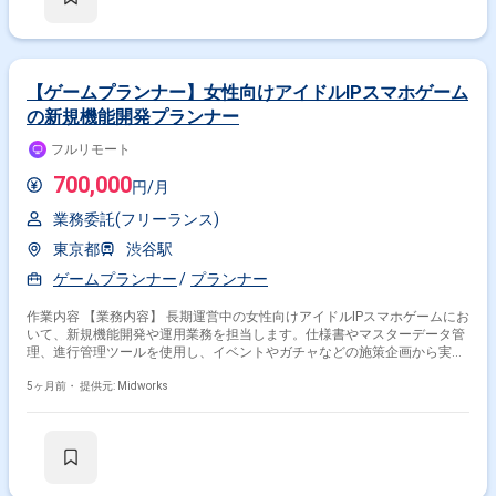
【ゲームプランナー】女性向けアイドルIPスマホゲーム
の新規機能開発プランナー
フルリモート
700,000
円/月
業務委託(フリーランス)
東京都
渋谷駅
ゲームプランナー
プランナー
作業内容 【業務内容】 長期運営中の女性向けアイドルIPスマホゲームにお
いて、新規機能開発や運用業務を担当します。仕様書やマスターデータ管
理、進行管理ツールを使用し、イベントやガチャなどの施策企画から実装
まで多職種と連携して対応します。また、パブリッシャーとの折衝や実機
検証、KPIの取得・分析・共有も行います。 【作業内容】 ・イベント企画
5ヶ月前・
提供元: Midworks
開発、運用業務（ガチャやイベントのデータ入力作業含む） ・多職種メン
バーとの開発制作進行 ・社外折衝（仕様提案、調整、KPI共有） ・実機検
証およびテストプレイ ・運用施策実施後のKPI取得、分析、共有 【稼働日
数】週5日 【リモート日数】参画初期（2週間?1ヶ月程度）は出社頻度高
め、以降は習熟度や業務状況に応じて週数日のリモート併用可（フルリモ
ート不可）