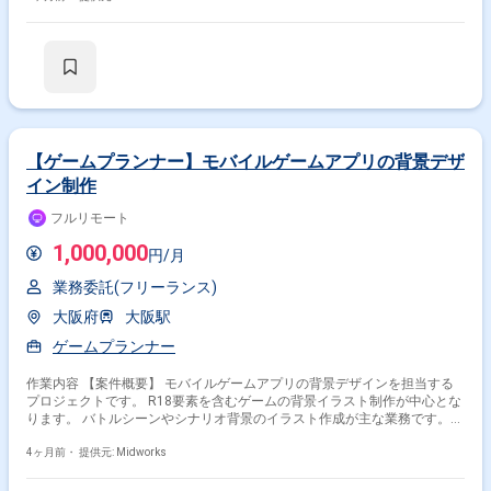
プ計画の立案および実行 ・レベルデザイン計画と設計 ・仕様書作成 ・進
行管理 ・関係各所との調整および連携
【ゲームプランナー】モバイルゲームアプリの背景デザ
イン制作
フルリモート
1,000,000
円/月
業務委託(フリーランス)
大阪府
大阪駅
ゲームプランナー
作業内容 【案件概要】 モバイルゲームアプリの背景デザインを担当する
プロジェクトです。 R18要素を含むゲームの背景イラスト制作が中心とな
ります。 バトルシーンやシナリオ背景のイラスト作成が主な業務です。
2D・3Dいずれかのスキルと、もう一方の基礎知識が求められます。 遠方
在住者はフルリモートでの勤務が可能です。 【作業内容】 ・ゲーム内背
4ヶ月前・
提供元: Midworks
景イラストの作成（2Dまたは3D） ・イラストの品質チェックと修正対応
・外注先への指示出しと進捗管理 ・クライアントとのデザイン調整および