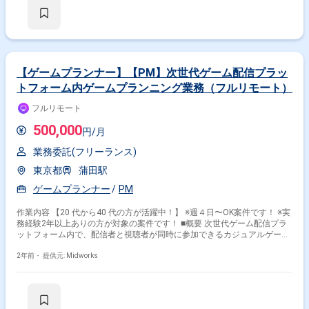
ランス調整に伴う数値設定 ・マスターデータの登録および入力作業 ・テ
ストプレイを通じたレベル改善対応 【稼働日数】週5日 【リモート日数】
その他開発言語・スキルから探す
常駐
Unity
RPG
Unreal Engine
Photoshop
Maya
Windows
Illustrator
After Effects
HTML
PHP
【ゲームプランナー】【PM】次世代ゲーム配信プラッ
トフォーム内ゲームプランニング業務（フルリモート）
その他の職種から探す
フルリモート
プランナー
ゲームディレクター
シナリオライター
500,000
ゲームプロデューサー
円/月
PM
業務委託(フリーランス)
東京都
蒲田駅
ゲームプランナー
PM
作業内容 【20 代から40 代の方が活躍中！】 ※週４日〜OK案件です！ ※実
務経験2年以上ありの方が対象の案件です！ ■概要 次世代ゲーム配信プラ
ットフォーム内で、配信者と視聴者が同時に参加できるカジュアルゲーム
の企画・プランニングを担当します。企画書や仕様書の作成を行い、
Vtuberと連動する新しいゲーム体験を提供します。 ■具体的な業務内容 ・
2年前・
提供元: Midworks
カジュアルゲームの企画およびプランニング ・企画書および仕様書の作成
・フローチャートの構築および設計 ・配信者や視聴者とのインタラクティ
ブな機能の設計 ・チーム内での進行管理および調整 ・新機能の企画およ
び実装サポート 勤務開始時には、プロジェクトの一員として、コミュニケ