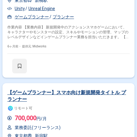
東京都
新橋駅
Unity
Unreal Engine
ゲームプランナー
プランナー
作業内容 【業務内容】 新規開発中のアクションスマホゲームにおいて、
キャラクターやモンスターの設定、スキルやモーションの管理、マップの
レベルデザインなどインゲームプランナー業務を担当いただきます。 【作
業内容】 ・キャラクター／武器のスキル・パラメータの設定 ・スキルの
モーションやエフェクトの発注 ・モンスター／ボスのパラメータ・AI設定
6ヶ月前・
提供元: Midworks
・各種モーションの確認 ・マップのレベルデザイン業務 【稼働日数】週5
日 【リモート日数】常駐
【ゲームプランナー】スマホ向け新規開発タイトル プ
ランナー
リモート可
700,000
円/月
業務委託(フリーランス)
東京都
新宿駅