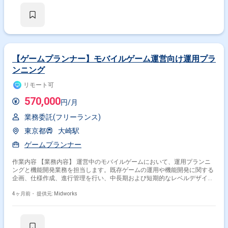
打ち合わせ
【ゲームプランナー】モバイルゲーム運営向け運用プラ
ンニング
リモート可
570,000
円/月
業務委託(フリーランス)
東京都
大崎駅
ゲームプランナー
作業内容 【業務内容】 運営中のモバイルゲームにおいて、運用プランニ
ングと機能開発業務を担当します。既存ゲームの運用や機能開発に関する
企画、仕様作成、進行管理を行い、中長期および短期的なレベルデザイン
計画の立案と実行を行います。バージョンアップ開発における進行管理や
企画書、仕様書の作成も担当します。 【作業内容】 ・ゲーム運営および
4ヶ月前・
提供元: Midworks
機能開発の企画立案 ・仕様書、企画書の作成 ・レベルデザイン計画の立
案と実行 ・バージョンアップ開発における進行管理 ・進行状況の管理と
調整