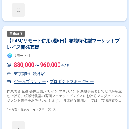
【PdM/リモート併用/週5日】領域特化型マーケットプ
レイス開発支援
リモート可
880,000
960,000
〜
円/月
東京都
渋谷駅
ゲームプランナー
プロダクトマネージャー
作業内容 企画,要件定義,デザイン,マネジメント 新規事業としてゼロから立
ち上げる、領域特化型の両面マーケットプレイスにおけるプロダクトマネ
ジメント業務をお任せいたします。 具体的な業務としては、市場調査やユ
ーザーリサーチ、プロダクトの要件定義、優先順位付け、サプライサイド
およびデマンドサイド双方の体験設計を行っていただきます。さらに、
1ヶ月前・
提供元: mijicaフリーランス
MVPやプロトタイピングによる仮説検証を回しながら、エンジニアやデザ
イナーと密に連携してプロダクトの企画・開発を推進していただきます。
少人数で高速な意思決定と実験を重視するカルチャーの中で、開発チーム
と密に連携しながら、ユーザー体験を重視したプロダクト作りを牽引して