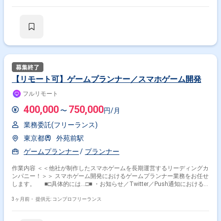
コンテンツ領域の進行管理、デバッグ、品質確認まで担当範囲を広げる想
定です。 仕様が固まる前段階から意見出しや提案を行い、デザイナー・エ
ンジニア・シナリオライターの橋渡し役として開発を推進します。
【リモート可】ゲームプランナー／スマホゲーム開発
フルリモート
400,000
750,000
〜
円/月
業務委託(フリーランス)
東京都
外苑前駅
ゲームプランナー
プランナー
作業内容 ＜＜他社が制作したスマホゲームを長期運営するリーディングカ
ンパニー！＞＞ スマホゲーム開発におけるゲームプランナー業務をお任せ
します。 ■□具体的には…□■ ・お知らせ／Twitter／Push通知における
文章作成 ・イベント仕様書／マスタ作成 ・カスタマーサポート対応 ＜
こんな方におすすめです！＞ ・ゲーム開発に企画段階から携わりたい方
3ヶ月前・
提供元: コンプロフリーランス
・ユーザーを楽しませるゲームを自分の手で作りたい方