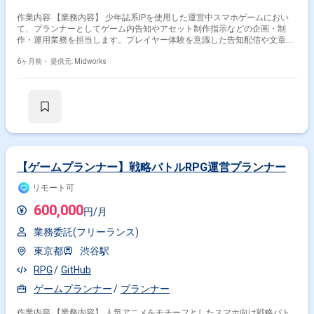
作業内容 【業務内容】 少年誌系IPを使用した運営中スマホゲームにおい
て、プランナーとしてゲーム内告知やアセット制作指示などの企画・制
作・運用業務を担当します。プレイヤー体験を意識した告知配信や文章作
成、多言語対応を含む運営支援を行います。 【作業内容】 ・プレイヤー
向け告知の企画・文章制作 ・プレイヤー向け告知の適切なタイミングでの
6ヶ月前・
提供元: Midworks
配信設計・設定 ・AIツールを活用した多言語翻訳・文面調整 ・アセット
制作指示書の作成 【稼働日数】週5日 【リモート日数】フルリモート
【ゲームプランナー】戦略バトルRPG運営プランナー
リモート可
600,000
円/月
業務委託(フリーランス)
東京都
渋谷駅
RPG
GitHub
ゲームプランナー
プランナー
作業内容 【業務内容】 人気アニメをモチーフとしたスマホ向け戦略バト