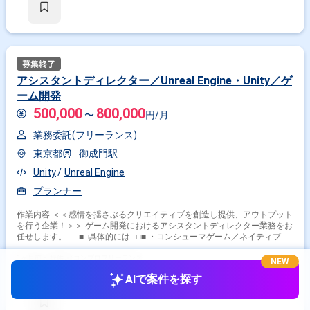
アシスタントディレクター／Unreal Engine・Unity／ゲ
ーム開発
500,000
800,000
〜
円/月
業務委託(フリーランス)
東京都
御成門駅
Unity
Unreal Engine
プランナー
作業内容 ＜＜感情を揺さぶるクリエイティブを創造し提供、アウトプット
を行う企業！＞＞ ゲーム開発におけるアシスタントディレクター業務をお
任せします。 ■□具体的には…□■ ・コンシューマゲーム／ネイティブア
プリのディレクション業務 ・プロジェクト全体の進行管理 ・社内外の調
整業務 ・ディレクターと共にプロジェクト全体の幅広い業務を担当 ＜
1ヶ月前・
提供元: コンプロフリーランス
NEW
こんな方におすすめです！＞ ・0からゲーム作りに携わりたい方 ・裁量を
AIで案件を探す
もってゲーム開発を進めたい方