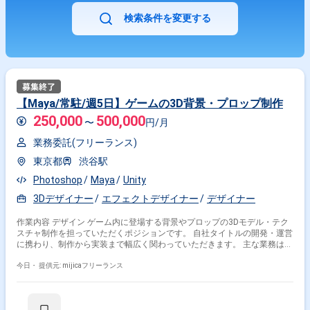
検索条件を変更する
【Maya/常駐/週5日】ゲームの3D背景・プロップ制作
250,000
500,000
〜
円/月
業務委託(フリーランス)
東京都
渋谷駅
Photoshop
Maya
Unity
3Dデザイナー
エフェクトデザイナー
デザイナー
作業内容 デザイン ゲーム内に登場する背景やプロップの3Dモデル・テク
スチャ制作を担っていただくポジションです。 自社タイトルの開発・運営
に携わり、制作から実装まで幅広く関わっていただきます。 主な業務は以
下のとおりです。 ・ゲーム内の背景・プロップなどの3Dモデル、テクス
チャの制作 ・Unity等のゲームエンジンへの組み込み、ライティングや環
今日・
提供元: mijicaフリーランス
境効果（ポストプロセス等）の設定、クオリティアップ 制作フローに未整
備な部分もあるため、自ら改善・整備に取り組むことを前向きに楽しめる
方に向いています。