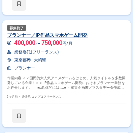
プランナー／IP作品スマホゲーム開発
400,000
750,000
〜
円/月
業務委託(フリーランス)
東京都
大崎駅
プランナー
作業内容 ＜＜国民的大人気アニメゲームをはじめ、人気タイトルを多数開
発している企業！＞＞ IP作品スマホゲーム開発におけるプランナー業務を
お任せします。 ■□具体的には…□■ ・施策企画書／マスタデータ作成 ・
キャラクター／クエスト設計 ・IP作品管理 ＜こんな方におすすめで
す！＞ ・ゲーム開発に企画段階から携わりたい方 ・ユーザーを楽しませ
3ヶ月前・
提供元: コンプロフリーランス
るゲームを自分の手で作りたい方