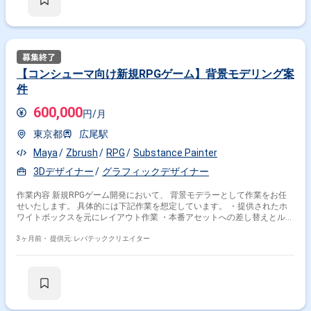
【コンシューマ向け新規RPGゲーム】背景モデリング案
件
600,000
円/月
東京都
広尾駅
Maya
Zbrush
RPG
Substance Painter
3Dデザイナー
グラフィックデザイナー
作業内容 新規RPGゲーム開発において、 背景モデラーとして作業をお任
せいたします。 具体的には下記作業を想定しています。 ・提供されたホ
ワイトボックスを元にレイアウト作業 ・本番アセットへの差し替えとルッ
ク調整 ・リーダーの指示の元、Unreal Engine内のデータ作成修正を想定
・モデリング、スカルプト、UV、テクスチャ、ベイク、骨入れ、ウェイト
3ヶ月前・
提供元: レバテッククリエイター
調整等の制作作業 ・アセット制作で使用している外注先に対する発注作
業、フィードバック対応、データ調整