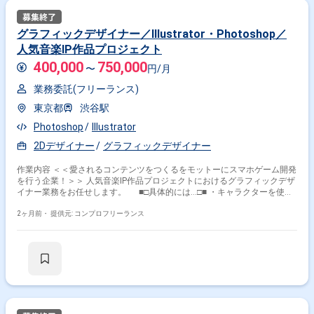
グラフィックデザイナー／Illustrator・Photoshop／
人気音楽IP作品プロジェクト
400,000
750,000
〜
円/月
業務委託(フリーランス)
東京都
渋谷駅
Photoshop
Illustrator
2Dデザイナー
グラフィックデザイナー
作業内容 ＜＜愛されるコンテンツをつくるをモットーにスマホゲーム開発
を行う企業！＞＞ 人気音楽IP作品プロジェクトにおけるグラフィックデザ
イナー業務をお任せします。 ■□具体的には…□■ ・キャラクターを使用
した各種グッズのグラフィックデザイン ・各種グッズ／パッケージのグラ
フィックデザイン ・入稿データ作成、チェック ・CDジャケット／SNS用
2ヶ月前・
提供元: コンプロフリーランス
ビジュアルデザイン ＜こんな方におすすめです！＞ ・デザインスキル
を活かしたい方 ・新しい技術や表現に挑戦したい方