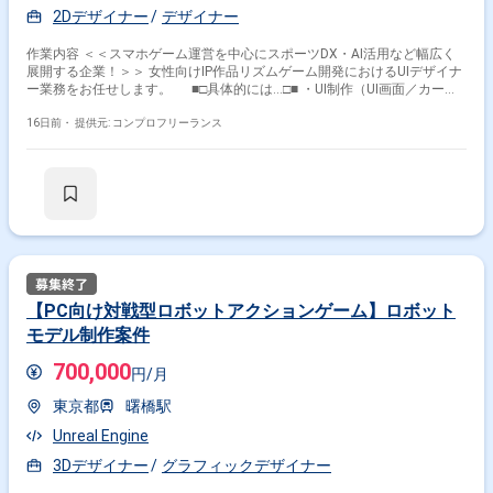
2Dデザイナー
デザイナー
作業内容 ＜＜スマホゲーム運営を中心にスポーツDX・AI活用など幅広く
展開する企業！＞＞ 女性向けIP作品リズムゲーム開発におけるUIデザイナ
ー業務をお任せします。 ■□具体的には…□■ ・UI制作（UI画面／カード
画像など） ∟ 仕様確認、工数見積もり、制作実務 ・2D制作進行管理 ・
デザインデータ作成、管理 ∟ ロゴ作成、運用素材作成、カード書き出
16日前・
提供元: コンプロフリーランス
しなど ＜こんな方におすすめです！＞ ・デザインスキルを活かしたい
方 ・新しい技術や表現に挑戦したい方
【PC向け対戦型ロボットアクションゲーム】ロボット
モデル制作案件
700,000
円/月
東京都
曙橋駅
Unreal Engine
3Dデザイナー
グラフィックデザイナー