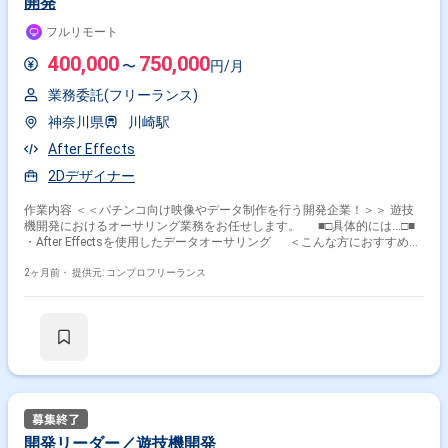
開発
フルリモート
400,000
750,000
〜
円/月
業務委託(フリーランス)
神奈川県
川崎駅
After Effects
2Dデザイナー
作業内容 ＜＜パチンコ向け映像やデータ制作を行う開発企業！＞＞ 遊技
機開発におけるオーサリング業務をお任せします。 ■□具体的には…□■
・After Effectsを使用したデータオーサリング ＜こんな方におすすめで
す！＞ ・デザインスキルを活かしたい方 ・新しい技術や表現に挑戦した
い方
2ヶ月前・
提供元: コンプロフリーランス
開発リーダー／遊技機開発