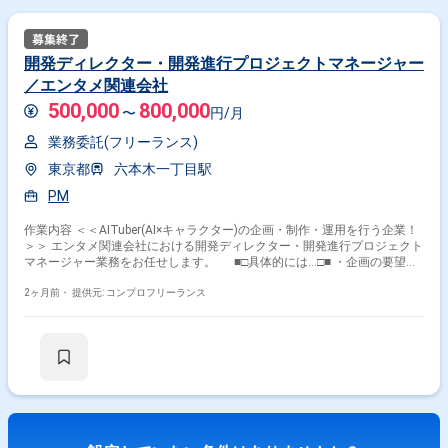
開発ディレクター・開発進行プロジェクトマネージャー
／エンタメ関連会社
500,000
800,000
〜
円/月
業務委託(フリーランス)
東京都
六本木一丁目駅
PM
作業内容 ＜＜AITuber(AI×キャラクター)の企画・制作・運用を行う企業！
＞＞ エンタメ関連会社における開発ディレクター・開発進行プロジェクト
マネージャー業務をお任せします。 ■□具体的には…□■ ・企画の要望整
理 ・要件、仕様、タスクへの落とし込み ・エンジニアへの依頼内容整理
・進行／課題／スケジュールの管理 ・リリース前の確認観点整理 ＜こ
2ヶ月前・
提供元: コンプロフリーランス
んな方におすすめです！＞ ・0からゲーム作りに携わりたい方 ・裁量をも
ってゲーム開発を進めたい方