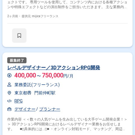
ェクトです。 専用ツールを使用して、コンテンツ内における各種アクショ
ンや特殊エフェクトなどの演出制作をご担当いただきます。 主な業務内容
は以下の通りです。 ・コンテンツ内におけるカットシーン演出の作成 ・
各種専用ツールを用いたエフェクトや動画の制作 ・他職種と連携したクオ
2ヶ月前・
提供元: mijicaフリーランス
リティ向上および仕様の調整 自ら手を挙げて業務改善や環境の整備を行え
る、主体性のある方を募集しています。 チーム内で積極的に良質なコミュ
ニケーションを取りながら、スピード感を持って制作にあたっていただけ
るポジションです。
レベルデザイナー／3DアクションRPG開発
400,000
750,000
〜
円/月
業務委託(フリーランス)
東京都
門前仲町駅
RPG
デザイナー
プランナー
作業内容 ＜＜数々の人気ゲームを生み出している大手ゲーム開発企業！＞
＞ 3DアクションRPG開発におけるレベルデザイナー業務をお任せしま
す。 ■□具体的には…□■ ・オンライン対戦モード、マッチング、周辺仕
様作成 ・DLC、ゲーム内ストア、バトルパス、報酬設計、その他運営施策