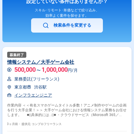
設定していない条件はありませんか？
スキル･リモート･単価などで絞り込み、
効率よく案件を探せます。
検索条件を変更する
情報システム／大手ゲーム会社
500,000
1,000,000
〜
円/月
業務委託(フリーランス)
東京都
渋谷駅
インフラエンジニア
作業内容 ＜＜有名スマホゲームタイトル多数！アニメ制作やゲームの企画
を行う大手企業！＞＞ 大手ゲーム会社における情報システム業務をお任せ
します。 ■□具体的には…□■ ・クラウドサービス（Microsoft 365／
Slack／Jira／Confluence など）の導入、設計、運用 ・グループ／協力会
社とのシステム連携における調整、設定、運用管理 ・クラウドサービスの
3ヶ月前・
提供元: コンプロフリーランス
利用ルール／運用フローの整備、策定 ・サービス利用ユーザーからの問い