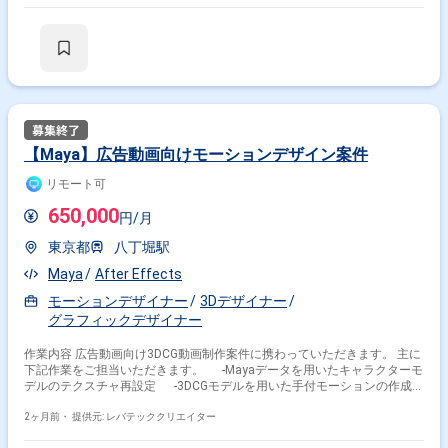
と動作確認
【Maya】広告動画向けモーションデザイン案件
リモート可
650,000
円/月
東京都
八丁堀駅
Maya
After Effects
モーションデザイナー
3Dデザイナー
グラフィックデザイナー
作業内容 広告動画向け3DCG動画制作案件に携わっていただきます。 主に
下記作業をご担当いただきます。 -Mayaデータを用いたキャラクターモ
デルのテクスチャ再設定 -3DCGモデルを用いた手付モーションの作成
-動画内のエフェクト演出の作成 -世界観を演出するためのアセットの
モデリング
2ヶ月前・
提供元: レバテッククリエイター