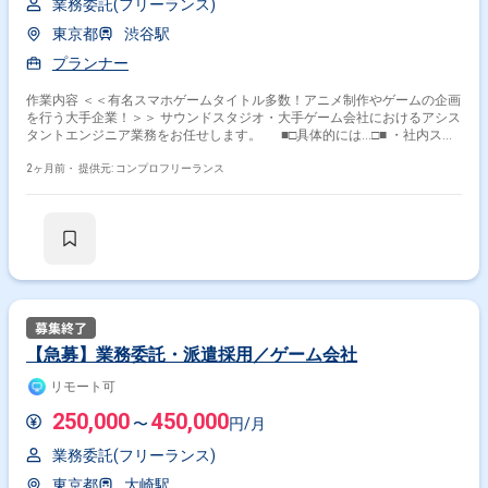
業務委託(フリーランス)
その他開発言語・スキルから探す
東京都
渋谷駅
Maya
Unity
Photoshop
Unreal Engine
プランナー
Substance Painter
Zbrush
3ds Max
Blender
作業内容 ＜＜有名スマホゲームタイトル多数！アニメ制作やゲームの企画
RPG
After Effects
を行う大手企業！＞＞ サウンドスタジオ・大手ゲーム会社におけるアシス
タントエンジニア業務をお任せします。 ■□具体的には…□■ ・社内スタ
その他の職種から探す
ジオの立ち上げ、撤収業務 ・外部エンジニアへのフォロー対応 ・スタジ
オのテクニカルサポート全般 ・各種イベントの配信、PAなどのエンジニ
2ヶ月前・
提供元: コンプロフリーランス
グラフィックデザイナー
モーションデザイナー
ア作業 ＜こんな方におすすめです！＞ ・新しい技術／ツールを積極的
に学び、実務に活かしたい方 ・多くの方の役に立つサービス開発に携わり
エフェクトデザイナー
2Dデザイナー
たい方
キャラクターデザイナー
【急募】業務委託・派遣採用／ゲーム会社
リモート可
250,000
450,000
〜
円/月
業務委託(フリーランス)
東京都
大崎駅