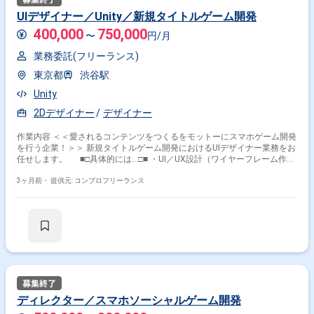
UIデザイナー／Unity／新規タイトルゲーム開発
400,000
750,000
〜
円/月
業務委託(フリーランス)
東京都
渋谷駅
Unity
2Dデザイナー
デザイナー
作業内容 ＜＜愛されるコンテンツをつくるをモットーにスマホゲーム開発
を行う企業！＞＞ 新規タイトルゲーム開発におけるUIデザイナー業務をお
任せします。 ■□具体的には…□■ ・UI／UX設計（ワイヤーフレーム作
成、画面デザイン含む） ・Unityを使用したUIアニメーション、演出作
成、ブラッシュアップ ・プランナー、エンジニアなど、他セクションとの
3ヶ月前・
提供元: コンプロフリーランス
連携 ・リリースに向けた実機におけるクオリティコントロール、ブラッシ
ュアップ ＜こんな方におすすめです！＞ ・デザインスキルを活かした
い方 ・新しい技術や表現に挑戦したい方
ディレクター／スマホソーシャルゲーム開発