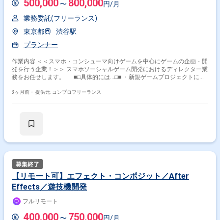
500,000
800,000
〜
円/月
業務委託(フリーランス)
東京都
渋谷駅
プランナー
作業内容 ＜＜スマホ・コンシューマ向けゲームを中心にゲームの企画・開
発を行う企業！＞＞ スマホソーシャルゲーム開発におけるディレクター業
務をお任せします。 ■□具体的には…□■ ・新規ゲームプロジェクトにお
ける起案、事業計画作成 ・スマホゲームにおけるディレクション、リード
プランナー業務 ・プロジェクト全体の進捗、品質、予算管理 ・社内外ス
3ヶ月前・
提供元: コンプロフリーランス
テークホルダーとの調整、提案 ＜こんな方におすすめです！＞ ・0から
ゲーム作りに携わりたい方 ・裁量をもってゲーム開発を進めたい方
【リモート可】エフェクト・コンポジット／After
Effects／遊技機開発
フルリモート
400,000
750,000
〜
円/月