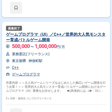
合わせ対応、サポート業務 ＜こんな方におすすめです！＞ ・新しい技
術やツールを積極的に学び、実務に活かしたい方 ・多くの方の役に立つサ
ービス開発に携わりたい方
ゲームプログラマ（UI）／C++／世界的大人気モンスタ
ー育成バトルゲーム開発
500,000
1,000,000
〜
円/月
業務委託(フリーランス)
東京都
神保町駅
C++
ゲームプログラマ
作業内容 ＜＜大人気ゲームシリーズをはじめとした幅広いゲーム開発を行
う企業！＞＞ 世界的大人気モンスター育成バトルゲーム開発におけるゲー
ムプログラマ（UI）業務をお任せします。 ■□具体的には…□■ ・UIシス
テムの設計、実装、デバッグ ・UIコンテンツの設計、実装、調整、デバッ
グ ＜こんな方におすすめです！＞ ・新しい技術やツールを積極的に学
3ヶ月前・
提供元: コンプロフリーランス
び、実務に活かしたい方 ・多くの方の役に立つサービス開発に携わりたい
方