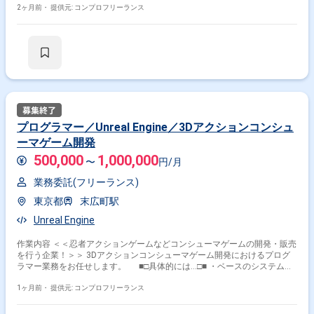
の仕様作成 ・ストーリー仕様作成、イベントシーン制作、シナリオ／台詞
2ヶ月前・
提供元: コンプロフリーランス
などの作成、音声収録 ・ローカライズ管理業務 ・UI仕様、画面構成作成
・インゲーム要素の強いモードの仕様作成（チュートリアル、プラクティ
ス（トレーニング）モードなど） ・プラットフォーム規約、オンライン設
計に基づく仕様作成（BAN、通報、ペアレンタルロック、バックオフィ
ス、チート対策など） ＜こんな方におすすめです！＞ ・ゲーム開発に
企画段階から携わりたい方 ・ユーザーを楽しませるゲームを自分の手で作
りたい方
プログラマー／Unreal Engine／3Dアクションコンシュ
ーマゲーム開発
500,000
1,000,000
〜
円/月
業務委託(フリーランス)
東京都
末広町駅
Unreal Engine
作業内容 ＜＜忍者アクションゲームなどコンシューマゲームの開発・販売
を行う企業！＞＞ 3Dアクションコンシューマゲーム開発におけるプログ
ラマー業務をお任せします。 ■□具体的には…□■ ・ベースのシステムが
ある状態からキャラクター制御またはフィールド作業のパートのプログラ
ム業務 ・パートごとの要件からPGタスク分解、ガント積み、設計、実装
1ヶ月前・
提供元: コンプロフリーランス
までの業務 ＜こんな方におすすめです！＞ ・新しい技術／ツールを積
極的に学び、実務に活かしたい方 ・多くの方の役に立つサービス開発に携