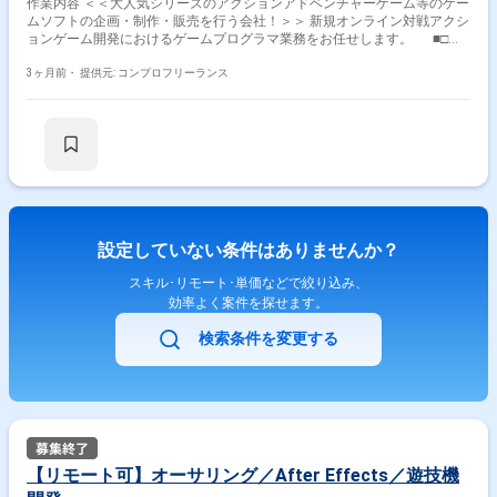
作業内容 ＜＜大人気シリーズのアクションアドベンチャーゲーム等のゲー
ムソフトの企画・制作・販売を行う会社！＞＞ 新規オンライン対戦アクシ
ョンゲーム開発におけるゲームプログラマ業務をお任せします。 ■□具
体的には…□■ ・Unityを使ったマルチプレイアクションゲームにおけるリ
アルタイム通信の最適化（設計、修正） ・新規オンライン対戦アクション
3ヶ月前・
提供元: コンプロフリーランス
ゲームの通信周り実装 ・通信関連のトラブル調査、対応 ＜こんな方に
おすすめです！＞ ・新しい技術やツールを積極的に学び／実務に活かした
い方 ・多くの方の役に立つサービス開発に携わりたい方
設定していない条件はありませんか？
スキル･リモート･単価などで絞り込み、
効率よく案件を探せます。
検索条件を変更する
【リモート可】オーサリング／After Effects／遊技機