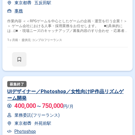
東京都
五反田駅
事務
作業内容 ＜＜RPGゲームを中心としたゲームの企画・運営を行う企業！＞
＞ ゲーム会社における人事・採用業務をお任せします。 ■□具体的に
は…□■ ・現場ニーズのキャッチアップ／募集内容のすり合わせ ・応募者
問い合わせ対応 ・書類選考／各部門への書類選考依頼 ・カジュアル面談
／面接などの日程調整 ・面談／面接の進行対応 ・社内申請／オファー面
1ヶ月前・
提供元: コンプロフリーランス
談など ・入社準備／契約についての管理業務など ・採用広報／人事業務
など ＜こんな方におすすめです！＞ ・事務職で経験を積みたい方 ・ゲ
ーム業界にご興味をお持ちの方
UIデザイナー／Photoshop／女性向けIP作品リズムゲ
ーム開発
400,000
750,000
〜
円/月
業務委託(フリーランス)
東京都
外苑前駅
Photoshop