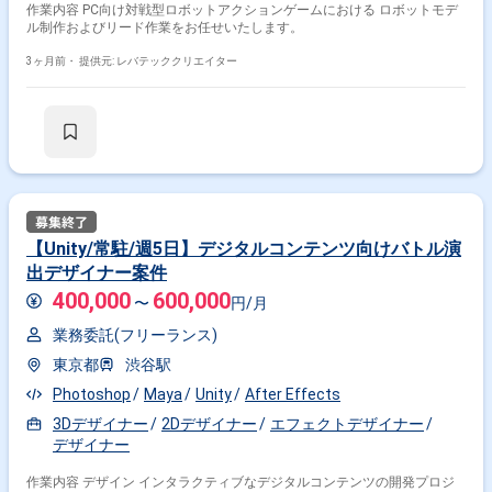
作業内容 PC向け対戦型ロボットアクションゲームにおける ロボットモデ
ル制作およびリード作業をお任せいたします。
3ヶ月前・
提供元: レバテッククリエイター
【Unity/常駐/週5日】デジタルコンテンツ向けバトル演
出デザイナー案件
400,000
600,000
〜
円/月
業務委託(フリーランス)
東京都
渋谷駅
Photoshop
Maya
Unity
After Effects
3Dデザイナー
2Dデザイナー
エフェクトデザイナー
デザイナー
作業内容 デザイン インタラクティブなデジタルコンテンツの開発プロジ