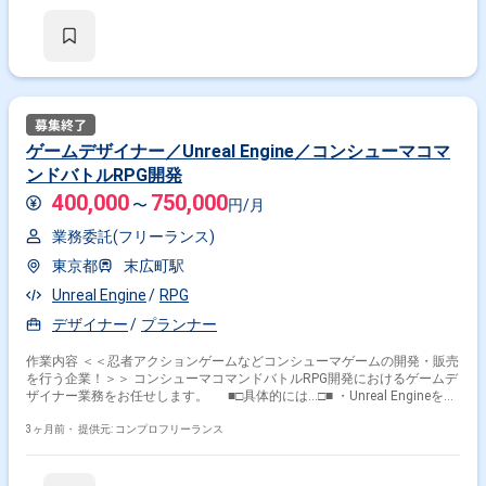
ゲームデザイナー／Unreal Engine／コンシューマコマ
ンドバトルRPG開発
400,000
750,000
〜
円/月
業務委託(フリーランス)
東京都
末広町駅
Unreal Engine
RPG
デザイナー
プランナー
作業内容 ＜＜忍者アクションゲームなどコンシューマゲームの開発・販売
を行う企業！＞＞ コンシューマコマンドバトルRPG開発におけるゲームデ
ザイナー業務をお任せします。 ■□具体的には…□■ ・Unreal Engineを使
用した3Dゲーム開発におけるフィールド設定 ・ダンジョンレベルデザイ
ン仕様設計、組み込み ・各アートパート／プログラマーとの連携 ・制作
3ヶ月前・
提供元: コンプロフリーランス
フローの最適化 ・演出／見せ方の提案、作成 ＜こんな方におすすめで
す！＞ ・デザインスキルを活かしたい方 ・新しい技術や表現に挑戦した
い方