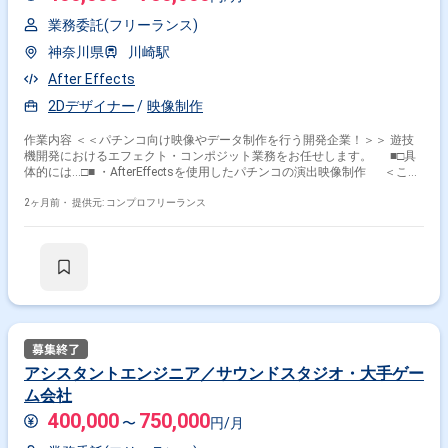
業務委託(フリーランス)
神奈川県
川崎駅
After Effects
2Dデザイナー
映像制作
作業内容 ＜＜パチンコ向け映像やデータ制作を行う開発企業！＞＞ 遊技
機開発におけるエフェクト・コンポジット業務をお任せします。 ■□具
体的には…□■ ・AfterEffectsを使用したパチンコの演出映像制作 ＜こん
な方におすすめです！＞ ・デザインスキルを活かしたい方 ・新しい技術
や表現に挑戦したい方
2ヶ月前・
提供元: コンプロフリーランス
掛け合わせ条件で絞り込む
特徴で絞り込む
3Dデザイナー × 副業
3Dデザイナー × 在宅・リモート
アシスタントエンジニア／サウンドスタジオ・大手ゲー
ム会社
400,000
その他の条件で検索する
750,000
〜
円/月