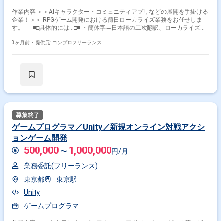
作業内容 ＜＜AIキャラクター・コミュニティアプリなどの展開を手掛ける
企業！＞＞ RPGゲーム開発における簡日ローカライズ業務をお任せしま
す。 ■□具体的には…□■ ・簡体字→日本語の二次翻訳、ローカライズ／
カルチャライズ業務 ＜こんな方におすすめです！＞ ・語学力を活かし
てゲーム開発に携わりたい方 ・有名タイトルに関わってみたい方
3ヶ月前・
提供元: コンプロフリーランス
ゲームプログラマ／Unity／新規オンライン対戦アクシ
ョンゲーム開発
500,000
1,000,000
〜
円/月
業務委託(フリーランス)
東京都
東京駅
Unity
ゲームプログラマ