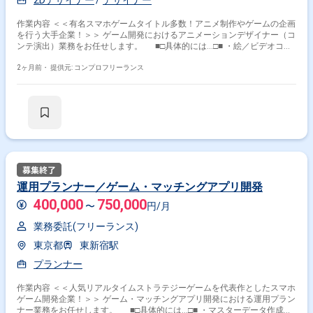
2Dデザイナー
デザイナー
作業内容 ＜＜有名スマホゲームタイトル多数！アニメ制作やゲームの企画
を行う大手企業！＞＞ ゲーム開発におけるアニメーションデザイナー（コ
ンテ演出）業務をお任せします。 ■□具体的には…□■ ・絵／ビデオコン
テ制作 ・ストーリー演出のレイアウト／カメラワークの制作 ・演出のイ
メージ／コンセプト提案 ＜こんな方におすすめです！＞ ・デザインス
2ヶ月前・
提供元: コンプロフリーランス
キルを活かしたい方 ・新しい技術／表現に挑戦したい方
運用プランナー／ゲーム・マッチングアプリ開発
400,000
750,000
〜
円/月
業務委託(フリーランス)
東京都
東新宿駅
プランナー
作業内容 ＜＜人気リアルタイムストラテジーゲームを代表作としたスマホ
ゲーム開発企業！＞＞ ゲーム・マッチングアプリ開発における運用プラン
ナー業務をお任せします。 ■□具体的には…□■ ・マスターデータ作成、