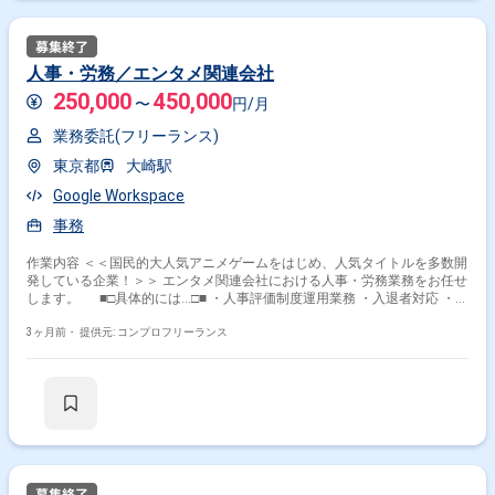
人事・労務／エンタメ関連会社
250,000
450,000
〜
円/月
業務委託(フリーランス)
東京都
大崎駅
Google Workspace
事務
作業内容 ＜＜国民的大人気アニメゲームをはじめ、人気タイトルを多数開
発している企業！＞＞ エンタメ関連会社における人事・労務業務をお任せ
します。 ■□具体的には…□■ ・人事評価制度運用業務 ・入退者対応 ・勤
怠確認、集計 ・給与計算／住民税関連／年末調整 ・入退社における各種
書類手続き ・住所／扶養変更など異動対応 ・休暇付与、管理 ・産休育休
3ヶ月前・
提供元: コンプロフリーランス
など休職手続き ・労基署等官庁への提出書類作成 ・規程改定対応 ＜こ
んな方におすすめです！＞ ・事務職で経験を積みたい方 ・ゲーム業界に
ご興味をお持ちの方