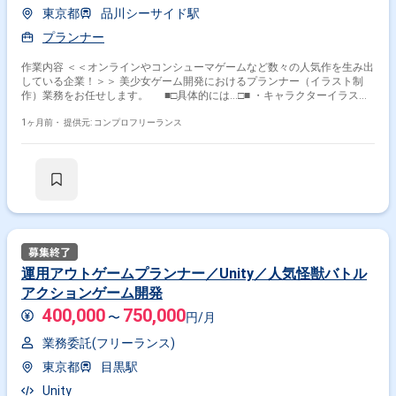
東京都
品川シーサイド駅
プランナー
作業内容 ＜＜オンラインやコンシューマゲームなど数々の人気作を生み出
している企業！＞＞ 美少女ゲーム開発におけるプランナー（イラスト制
作）業務をお任せします。 ■□具体的には…□■ ・キャラクターイラスト
／スチルイラスト／衣装デザインの案出し ・イラスト指示書作成 ・発注
先外注会社などの窓口、管理 ・納品物の内容確認、フィードバック対応
1ヶ月前・
提供元: コンプロフリーランス
・3Dモデルの内容確認 ＜こんな方におすすめです！＞ ・ゲーム開発に
企画段階から携わりたい方 ・ユーザーを楽しませるゲームを自分の手で作
りたい方
運用アウトゲームプランナー／Unity／人気怪獣バトル
アクションゲーム開発
400,000
750,000
〜
円/月
業務委託(フリーランス)
東京都
目黒駅
Unity