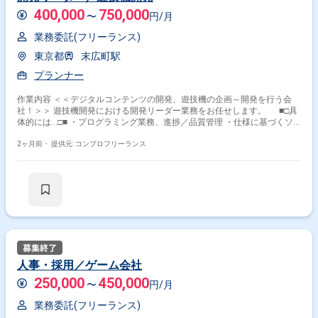
400,000
750,000
〜
円/月
業務委託(フリーランス)
東京都
末広町駅
プランナー
作業内容 ＜＜デジタルコンテンツの開発、遊技機の企画～開発を行う会
社！＞＞ 遊技機開発における開発リーダー業務をお任せします。 ■□具
体的には…□■ ・プログラミング業務、進捗／品質管理 ・仕様に基づくソ
フトウェア設計 ・プロジェクトメンバーへの指示 ・技術的なトラブルシ
ューティング ・開発環境整備、ツール導入などの開発実務 ・開発スケジ
2ヶ月前・
提供元: コンプロフリーランス
ュールの策定、進捗管理 ・クライアントや他工程との調整、折衝 ＜こ
んな方におすすめです！＞ ・0からゲーム作りに携わりたい方 ・裁量をも
ってゲーム開発を進めたい方
人事・採用／ゲーム会社
250,000
450,000
〜
円/月
業務委託(フリーランス)