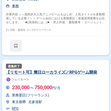
事務
作業内容 ＜＜国民的大人気アニメゲームをはじめ、人気タイトルを多数開
発している企業！＞＞ ゲーム会社における業務委託・派遣採用業務をお任
せします。 ■□具体的には…□■ ・求人作成 ・書類選考 ・エージェント対
応 ・選考依頼 ・日程調整 ・面談実施（場合によっては同席） ・契約締結
・入場対応 ・採用から契約管理、請求書対応までの一連の業務 ＜こん
2ヶ月前・
提供元: コンプロフリーランス
な方におすすめです！＞ ・事務職で経験を積みたい方 ・ゲーム業界にご
興味をお持ちの方
【リモート可】簡日ローカライズ／RPGゲーム開発
フルリモート
230,000
750,000
〜
円/月
業務委託(フリーランス)
東京都
北参道駅
RPG