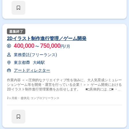
わりたい方
2Dイラスト制作進行管理／ゲーム開発
400,000
750,000
〜
円/月
業務委託(フリーランス)
東京都
大崎駅
アートディレクター
作業内容 ＜＜圧倒的なクリエイティブ性を強みに、大人気育成シミュレー
ションゲーム等を開発・運営を行っている企業！＞＞ ゲーム開発における
2Dイラスト制作進行管理業務をお任せします。 ■□具体的には…□■ ・キ
ャラクターイラストの工数管理、進捗管理 ・クライアントとの窓口業務
・イラストレーター、アニメーターとの連携 ・納品データチェック ＜
2ヶ月前・
提供元: コンプロフリーランス
こんな方におすすめです！＞ ・デザインスキルを活かしたい方 ・新しい
技術や表現に挑戦したい方