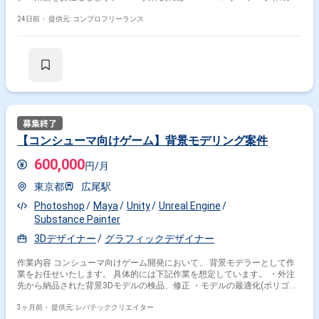
バランス調整、データ入力 ・イベントの実装、リリース（チェック、不具
合対応含む） ・クリエイティブ反映 ・リリーススケジュール調整 ・クリ
24日前・
提供元: コンプロフリーランス
エイティブ発注書作成 ・ゲーム内お知らせ作成 ・作成データのデバッグ
作業 ・ガチャ設定 ・社内折衝業務 ＜こんな方におすすめです！＞ ・ゲ
ーム開発に企画段階から携わりたい方 ・ユーザーを楽しませるゲームを自
分の手で作りたい方
【コンシューマ向けゲーム】背景モデリング案件
600,000
円/月
東京都
広尾駅
Photoshop
Maya
Unity
Unreal Engine
Substance Painter
3Dデザイナー
グラフィックデザイナー
作業内容 コンシューマ向けゲーム開発において、 背景モデラーとして作
業をお任せいたします。 具体的には下記作業を想定しています。 ・外注
先から納品された背景3Dモデルの検品、修正 ・モデルの最適化(ポリゴン
数調整、UV展開、テクスチャ最適化など) ・テクスチャー修正 ・シェーダ
ーやライティングの調整 ・ゲームエンジン(Unreal Engine5)への組み込み
3ヶ月前・
提供元: レバテッククリエイター