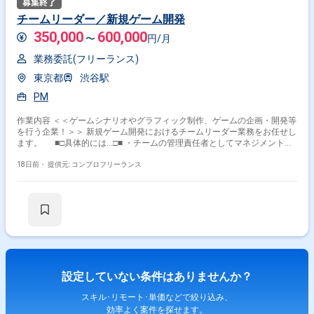
チームリーダー／新規ゲーム開発
350,000
600,000
〜
円/月
業務委託(フリーランス)
東京都
渋谷駅
PM
作業内容 ＜＜ゲームシナリオやグラフィック制作、ゲームの企画・開発等
を行う企業！＞＞ 新規ゲーム開発におけるチームリーダー業務をお任せし
ます。 ■□具体的には…□■ ・チームの管理責任者としてマネジメント／
進行管理 ・クライアントや外部委託先との渉外 ＜こんな方におすすめ
です！＞ ・0からゲーム作りに携わりたい方 ・裁量をもってゲーム開発を
18日前・
提供元: コンプロフリーランス
進めたい方
設定していない条件はありませんか？
スキル･リモート･単価などで絞り込み、
効率よく案件を探せます。