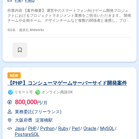
作業内容 【案件概要】 運営中のスマートフォン向けゲーム開発プロジェ
クトにおけるプロジェクトマネジメント業務をご担当いただきます。 開発
チームや企画チーム、デザインチームなど複数の関係者と連携し、プロジ
ェクト全体の進行管理を行う案件です。 品質、コスト、納期を意識した計
画策定や課題解決を推進し、安定した開発体制の構築を支援していただき
6日前・
提供元: Midworks
ます。 プロジェクト運営の効率化やサービス品質向上に向けた改善活動に
も携わっていただきます。 【作業内容】 ・スマートフォン向けゲーム開
発プロジェクトの進行管理を行います ・WBS作成、スケジュール管理お
よび開発進捗管理を担当します ・品質、コスト、納期を考慮したプロジェ
クト推進を行います ・開発、企画、デザインチームとの調整および課題解
決を行います ・会議運営、資料作成、リスク管理などプロジェクト管理業
務を行います
NEW
【PHP】コンシューマゲームサーバーサイド開発案件
リモート可
オンライン商談OK
800,000
円/月
業務委託(フリーランス)
大阪府
淀屋橋駅
Java
PHP
Python
Ruby
Perl
Oracle
MySQL
PostgreSQL