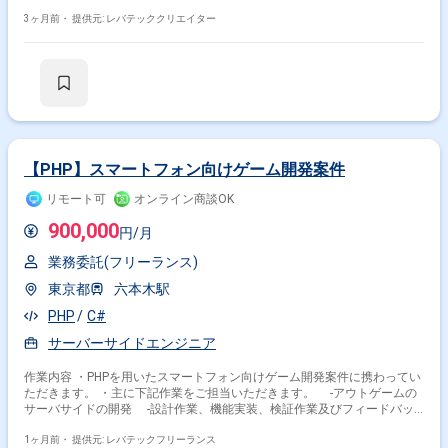
ー企業の開拓および管理 ・開発スケジュール管理
3ヶ月前・
提供元: レバテッククリエイター
【PHP】スマートフォン向けゲーム開発案件
リモート可
オンライン商談OK
900,000
円/月
業務委託(フリーランス)
東京都
六本木駅
PHP
C#
サーバーサイドエンジニア
作業内容 ・PHPを用いたスマートフォン向けゲーム開発案件に携わってい
ただきます。 ・主に下記作業をご担当いただきます。 -アウトゲームの
サーバサイドの開発 -設計作業、機能実装、検証作業及びフィードバッ
ク対応
1ヶ月前・
提供元: レバテックフリーランス