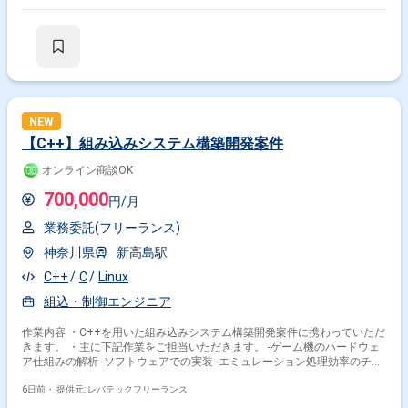
NEW
【C++】組み込みシステム構築開発案件
オンライン商談OK
700,000
円/月
業務委託(フリーランス)
神奈川県
新高島駅
C++
C
Linux
組込・制御エンジニア
作業内容 ・C++を用いた組み込みシステム構築開発案件に携わっていただ
きます。 ・主に下記作業をご担当いただきます。 -ゲーム機のハードウェ
ア仕組みの解析 -ソフトウェアでの実装 -エミュレーション処理効率のチュ
ーニング -エミュレーションの再現性向上 -グラフィック処理の最適化
6日前・
提供元: レバテックフリーランス