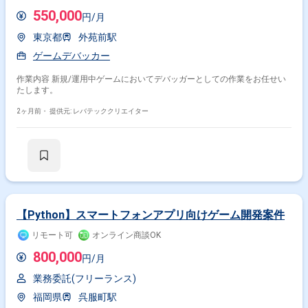
550,000
円/月
東京都
外苑前駅
ゲームデバッカー
作業内容 新規/運用中ゲームにおいてデバッガーとしての作業をお任せい
たします。
2ヶ月前・
提供元: レバテッククリエイター
【Python】スマートフォンアプリ向けゲーム開発案件
リモート可
オンライン商談OK
800,000
円/月
業務委託(フリーランス)
福岡県
呉服町駅