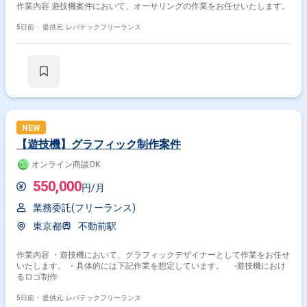
作業内容 遊技機案件において、オーサリングの作業をお任せいたします。
化に取り組むことで、エンジニアとしての技術力を大きく高めていただけ
ます。 【開発環境】 Swift、Kotlin、Goを用いた開発を行い、UIフレーム
5日前・
提供元: レバテックフリーランス
ワークとしてSwiftUIやJetpack Composeを採用しています。Android
Architecture ComponentsやMVVMなどのアーキテクチャを活用し、Xcode
およびAndroid Studio上で開発を進めます。インフラにはGoogle Cloudを
用い、gRPCやProtocol Buffersによる通信、BitriseやGitHub Actions、
Cloud Buildを用いたCI/CDを構築しています。Terraformによる構成管
理、CrashlyticsやCloud Monitoringなどのモニタリング基盤、BigQueryや
Looker Studioによる分析基盤、AutifyによるQA自動化、ClaudeやGitHub
CopilotなどのAIツール群、GitHub・Slack・Notion・Figmaを組み合わせた
モダンな開発環境で、アジャイル開発を実践しています。
NEW
【遊技機】グラフィック制作案件
オンライン商談OK
550,000
円/月
業務委託(フリーランス)
東京都
不動前駅
作業内容 ・遊技機において、グラフィックデザイナーとして作業をお任せ
いたします。 ・具体的には下記作業を想定しています。 -遊技機におけ
るロゴ制作
5日前・
提供元: レバテックフリーランス