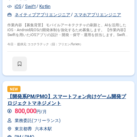
iOS
Swift
Kotlin
ネイティブアプリエンジニア
スマホアプリエンジニア
作業内容 【募集背景】 モバイルアーキテクチャの刷新と、AIを活用した
iOS・Android両OSの開発体制を強化するため募集します。 【作業内容】
Swiftを用いたiOSアプリの設計・開発・保守・運用を担当します。SwiftUI
によるUI実装、Kotlinを用いたAndroidアプリ開発、AIツールを活用した実
装計画・コード生成・レビューの効率化を行います。要件定義からリリー
今日・
提供元: ココナラテック（旧：フリエン/furien）
ス、効果分析まで一貫して担当し、モバイルアーキテクチャの設計・刷新
も推進します。 【求める人物像】 プロダクトの価値向上に向けて、オー
ナーシップを持ち挑戦を続けられる方を求めています。変化の速い環境
で、チームと連携しながら成果創出に取り組める方に適したポジションで
す。 【ポジションの魅力】 モバイルアーキテクチャの設計や技術選定に
深く関与できます。AIを活用したiOS・Android両OSの開発プロセスを構
築し、複雑なEC・ゲーム・ソーシャル領域における高難度な技術課題に取
り組めます。 【開発環境】 Swift、Kotlin、Go、SwiftUI、Jetpack
Compose、Google Cloud、gRPC、Protocol Buffers、Bitrise、GitHub
NEW
Actions、Terraform、BigQuery、Figmaなどを使用します。
【開発系PM/PMO】スマートフォン向けゲーム開発プ
ロジェクトマネジメント
800,000
円/月
業務委託(フリーランス)
東京都
六本木駅
PM
PMO