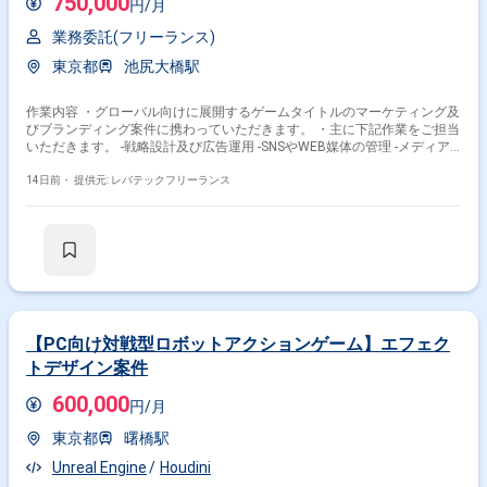
750,000
円/月
業務委託(フリーランス)
東京都
池尻大橋駅
作業内容 ・グローバル向けに展開するゲームタイトルのマーケティング及
びブランディング案件に携わっていただきます。 ・主に下記作業をご担当
いただきます。 -戦略設計及び広告運用 -SNSやWEB媒体の管理 -メディア
連携やイベントへの対応 -海外市場を中心としたファン拡大に向けた施策
14日前・
推進 -売上最大化を目指したマーケティング施策の実行
提供元: レバテックフリーランス
【PC向け対戦型ロボットアクションゲーム】エフェク
トデザイン案件
600,000
円/月
東京都
曙橋駅
Unreal Engine
Houdini