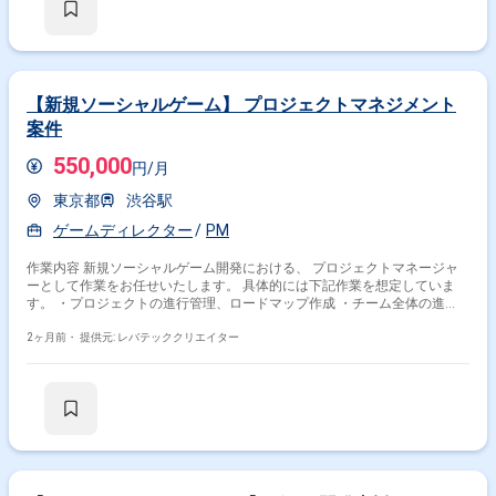
【新規ソーシャルゲーム】 プロジェクトマネジメント
案件
550,000
円/月
東京都
渋谷駅
ゲームディレクター
PM
作業内容 新規ソーシャルゲーム開発における、 プロジェクトマネージャ
ーとして作業をお任せいたします。 具体的には下記作業を想定していま
す。 ・プロジェクトの進行管理、ロードマップ作成 ・チーム全体の進
捗、品質、予算管理 ・安定稼働のための基盤整備 ・社内外ステークホル
ダーとの調整提案
2ヶ月前・
提供元: レバテッククリエイター