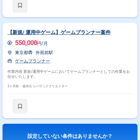
物像】 ・常により良いモノづくりを追求できる方です。 ・チームワーク
を重んじる方です。 ・ゲームシステムを理解して制作できる方です。 ・
自走できる方です。 【開発環境】 ・開発ツール：Unity ・ライブラリ：
UniTask、UniRx、MasterMemory
【新規/ 運用中ゲーム】ゲームプランナー案件
550,000
円/月
東京都
外苑前駅
ゲームプランナー
作業内容 新規/運用中ゲームにおいてゲームプランナーとしての作業をお
任せいたします。
2ヶ月前・
提供元: レバテッククリエイター
設定していない条件はありませんか？