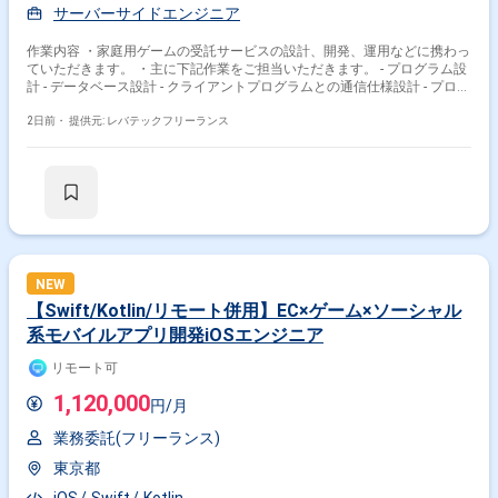
サーバーサイドエンジニア
作業内容 ・家庭用ゲームの受託サービスの設計、開発、運用などに携わっ
ていただきます。 ・主に下記作業をご担当いただきます。 - プログラム設
計 - データベース設計 - クライアントプログラムとの通信仕様設計 - プログ
ラム実装 - サーバ構築 - リリース後の運用
2日前・
提供元: レバテックフリーランス
NEW
【Swift/Kotlin/リモート併用】EC×ゲーム×ソーシャル
系モバイルアプリ開発iOSエンジニア
リモート可
1,120,000
円/月
業務委託(フリーランス)
東京都