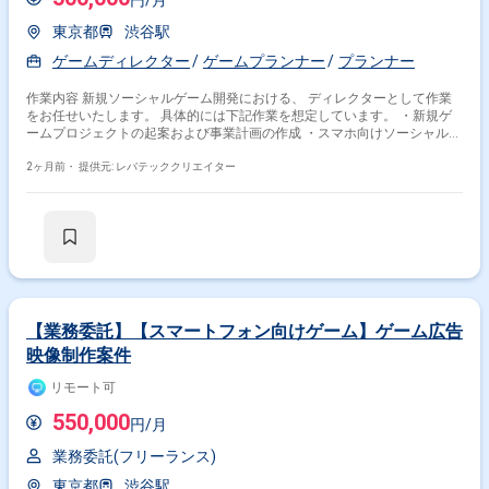
円/月
東京都
渋谷駅
ゲームディレクター
ゲームプランナー
プランナー
作業内容 新規ソーシャルゲーム開発における、 ディレクターとして作業
をお任せいたします。 具体的には下記作業を想定しています。 ・新規ゲ
ームプロジェクトの起案および事業計画の作成 ・スマホ向けソーシャルゲ
ームのディレクションおよびリードプランナー作業 ・プロジェクト全体の
進捗、品質、予算管理 ・社内外ステークホルダーとの調整提案
2ヶ月前・
提供元: レバテッククリエイター
【業務委託】【スマートフォン向けゲーム】ゲーム広告
映像制作案件
リモート可
550,000
円/月
業務委託(フリーランス)
東京都
渋谷駅