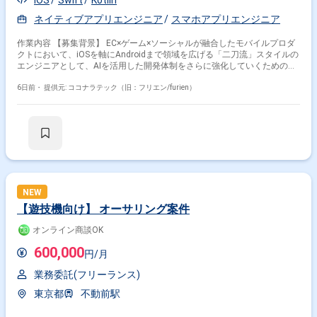
iOS
Swift
Kotlin
ネイティブアプリエンジニア
スマホアプリエンジニア
作業内容 【募集背景】 EC×ゲーム×ソーシャルが融合したモバイルプロダ
クトにおいて、iOSを軸にAndroidまで領域を広げる「二刀流」スタイルの
エンジニアとして、AIを活用した開発体制をさらに強化していくための募
集です。 【作業内容】 職能混合チーム（PdM・デザイナー・エンジニ
ア・QA）に加わり、仕様検討からリリース・効果分析まで一貫してご担
6日前・
提供元: ココナラテック（旧：フリエン/furien）
当いただきます。Swiftを用いたiOSアプリの設計・開発・保守・運用を中
心に、SwiftUIによるUI実装やアーキテクチャ設計を含めた実装・運用全般
を担っていただきます。あわせて、Kotlinを用いたAndroidアプリ開発にも
関与し、Jetpack ComposeによるUI実装など、iOS側の知見を活かした両
OSでの開発を行っていただきます。ClaudeなどのAIツールを活用しなが
ら実装計画の策定、コード生成、レビューの効率化を進め、モバイルアー
キテクチャの設計やドメイン分離による開発並列性向上に向けた刷新を推
進していただきます。また、PdM・デザイナーと連携しつつ、事業数値や
KPIに基づいた機能開発、リリース後の効果分析までを通してプロダクト
NEW
開発全般に関わっていただきます。 【求める人物像】 プロダクトのミッ
【遊技機向け】 オーサリング案件
ションやバリューに共感し、EC体験の可能性に興味をお持ちの方を求めて
います。変化の大きい環境の中でも挑戦を楽しみ、ソフトウェアを軸に大
オンライン商談OK
きなチャレンジをしたいと考えている方にマッチします。事業や顧客に近
い距離で数値やユーザーの声を捉えながら、主体的に開発をリードしてい
600,000
円/月
ける方を歓迎します。 【ポジションの魅力】 少数精鋭のチームにおい
て、自ら設計したモバイルアーキテクチャの上でプロダクトが動く手触り
業務委託(フリーランス)
を持ちながら開発できる環境です。AI活用を前提としたiOS・Android両
OSの「二刀流」開発プロセスを自ら設計し、AI時代のモバイル開発の在り
東京都
不動前駅
方を実践しながら探求していくことができます。EC×ゲーム×ソーシャルが
組み合わさった複雑なドメインで、高度な状態管理やパフォーマンス最適