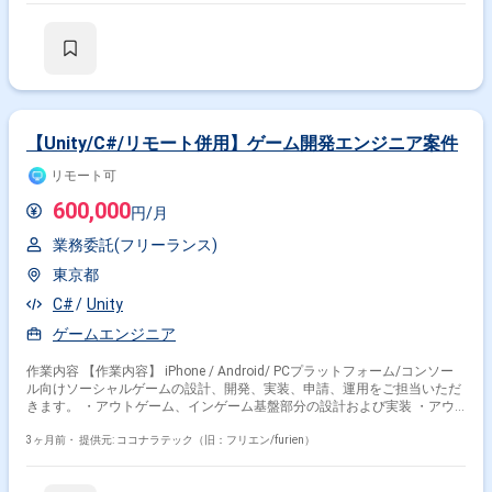
【Unity/C#/リモート併用】ゲーム開発エンジニア案件
リモート可
600,000
円/月
業務委託(フリーランス)
東京都
C#
Unity
ゲームエンジニア
作業内容 【作業内容】 iPhone / Android/ PCプラットフォーム/コンソー
ル向けソーシャルゲームの設計、開発、実装、申請、運用をご担当いただ
きます。 ・アウトゲーム、インゲーム基盤部分の設計および実装 ・アウ
トゲーム、インゲーム機能部分の新規実装および改修 ・アウトゲーム、イ
ンゲーム機能部分の量産設計および実装 ・アウトゲーム、インゲーム部分
3ヶ月前・
提供元: ココナラテック（旧：フリエン/furien）
を効率的に開発するために必要な周辺ツールの実装および改修 ・その他、
エンジニア/デザイナー/プランナー間とのコミュニケーション 【求める人