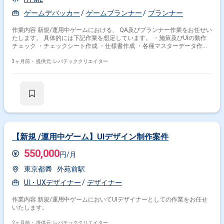
ゲームデバッカー
ゲームプランナー
プランナー
作業内容 新規/運用中ゲームにおける、 QA及びプランナー作業をお任せい
たします。 具体的には下記作業を想定しています。 ・施策及びUIの動作
チェック ・チェックシート作成 ・仕様書作成 ・各種マスターデータ作成
・お知らせ作成 ・CS対応 ┗エスカレーション対応、不具合調査
3ヶ月前・
提供元: レバテッククリエイター
【新規 /運用中ゲーム】UIデザイン制作案件
550,000
円/月
東京都
外苑前駅
UI・UXデザイナー
デザイナー
作業内容 新規/運用中ゲームにおいてUIデザイナーとしての作業をお任せ
いたします。
2ヶ月前・
提供元: レバテッククリエイター