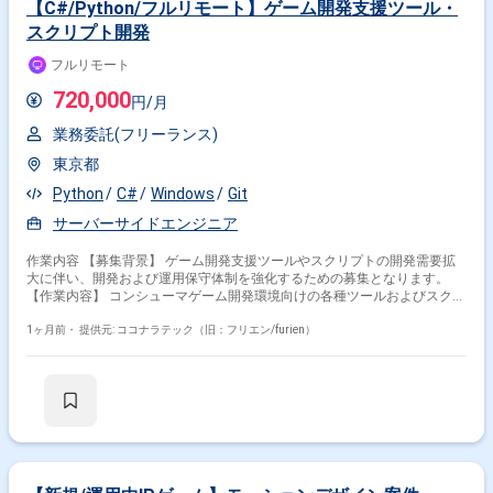
【C#/Python/フルリモート】ゲーム開発支援ツール・
スクリプト開発
フルリモート
720,000
円/月
業務委託(フリーランス)
東京都
Python
C#
Windows
Git
サーバーサイドエンジニア
作業内容 【募集背景】 ゲーム開発支援ツールやスクリプトの開発需要拡
大に伴い、開発および運用保守体制を強化するための募集となります。
【作業内容】 コンシューマゲーム開発環境向けの各種ツールおよびスクリ
プトの開発・改善を行っていただきます。C#やPython、cmd、powershell
などを用いて、開発フローを支援するための機能追加や改善を実施いたし
1ヶ月前・
提供元: ココナラテック（旧：フリエン/furien）
ます。また、コンシューマゲーム開発環境の運用保守サポートとして、担
当ツールやジョブの不具合調査や修正対応のサポートも行っていただきま
す。 【求める人物像】 ゲーム開発を支える開発環境やツール開発に意欲
的に取り組める方を求めております。開発フローの効率化や自動化に関心
を持ち、主体的に改善提案を行っていただける方ですと望ましいです。
【ポジションの魅力】 コンシューマゲーム開発を支える基盤となるツール
やスクリプトの開発に携わることができ、開発チーム全体の生産性向上に
直接貢献できるポジションです。ゲーム開発フローや各種開発ツールに関
する知見を広く深めることができます。 【開発環境】 C#、Python、