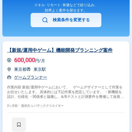
スキル･リモート･単価などで絞り込み、
効率よく案件を探せます。
検索条件を変更する
【新規/運用中ゲーム】機能開発プランニング案件
600,000
円/月
東京都
東京駅
ゲームプランナー
作業内容 新規/運用中ゲームにおいて、 ゲームデザイナーとして作業を
お任せいたします。 具体的には下記作業を想定しています。 ・新機能を
設計、仕様化 ・関係者と協働し、A/Bテストと計測要件を整備して改善 ・
リリース後の継続的なチューニング ・プレイヤーデータ、勝率分析、継続
率を分析し、バランスの最適化
2ヶ月前・
提供元: レバテッククリエイター