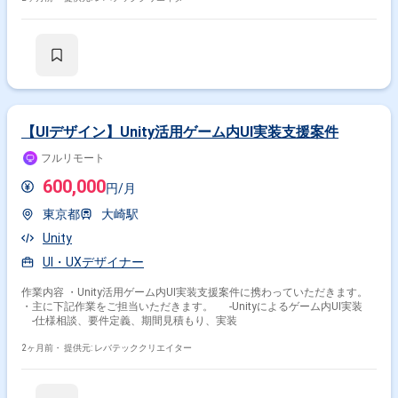
【UIデザイン】Unity活用ゲーム内UI実装支援案件
フルリモート
600,000
円/月
東京都
大崎駅
Unity
UI・UXデザイナー
作業内容 ・Unity活用ゲーム内UI実装支援案件に携わっていただきます。
・主に下記作業をご担当いただきます。 -Unityによるゲーム内UI実装
-仕様相談、要件定義、期間見積もり、実装
2ヶ月前・
提供元: レバテッククリエイター