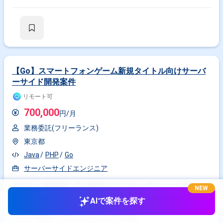
【Go】スマートフォンゲーム新規タイトル向けサーバ
ーサイド開発案件
リモート可
700,000
円/月
業務委託(フリーランス)
東京都
Java
PHP
Go
サーバーサイドエンジニア
作業内容 【募集背景】 追加機能開発等を見据えた増員のための募集とな
NEW
ります。 【作業内容】 サーバーサイドエンジニアとして、スマートフォ
AIで案件を探す
ンゲームプロジェクトに参画し、iPhone / Android / PC プラットフォーム
向けゲームのバックエンド全般の開発・運用・管理業務を行っていただき
ます。新規タイトルのバックエンド領域において、機能追加や改善対応、
2ヶ月前・
提供元: ココナラテック（旧：フリエン/furien）