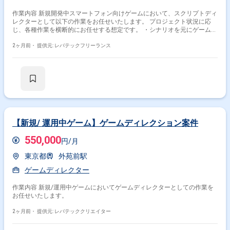
作業内容 新規開発中スマートフォン向けゲームにおいて、スクリプトディ
レクターとして以下の作業をお任せいたします。 プロジェクト状況に応
じ、各種作業を横断的にお任せする想定です。 ・シナリオを元にゲームス
クリプトの打ち込み、チェック、実装 ・他のスクリプター（外注含む）の
スクリプト制作のスケジュール管理 ・外注、他のスクリプターの制作物の
2ヶ月前・
提供元: レバテックフリーランス
チェックおよびFBの作成
【新規/ 運用中ゲーム】ゲームディレクション案件
550,000
円/月
東京都
外苑前駅
ゲームディレクター
作業内容 新規/運用中ゲームにおいてゲームディレクターとしての作業を
お任せいたします。
2ヶ月前・
提供元: レバテッククリエイター