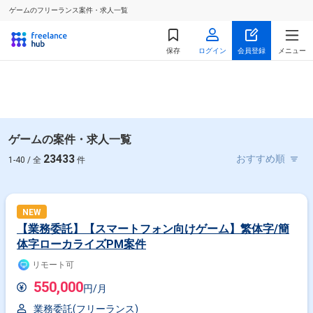
ゲームのフリーランス案件・求人一覧
保存
ログイン
会員登録
メニュー
ゲームの案件・求人一覧
23433
1-40 / 全
件
NEW
【業務委託】【スマートフォン向けゲーム】繁体字/簡
体字ローカライズPM案件
リモート可
550,000
円/月
業務委託(フリーランス)