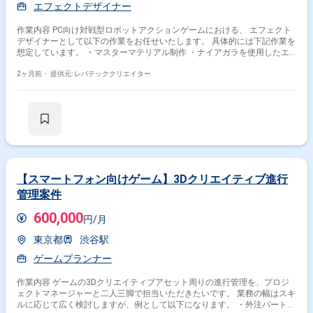
エフェクトデザイナー
作業内容 PC向け対戦型ロボットアクションゲームにおける、 エフェクト
デザイナーとして以下の作業をお任せいたします。 具体的には下記作業を
想定しています。 ・マスターマテリアル制作 ・ナイアガラを使用したエ
フェクト制作 ・サブリーダー（リーダーのサポート作業）
2ヶ月前・
提供元: レバテッククリエイター
【スマートフォン向けゲーム】3Dクリエイティブ進行
管理案件
600,000
円/月
東京都
渋谷駅
ゲームプランナー
作業内容 ゲームの3Dクリエイティブアセット周りの進行管理を、プロジ
ェクトマネージャーと二人三脚で担当いただきたいです。 業務の幅はスキ
ルに応じて広く検討しますが、例として以下になります。 ・外注パートナ