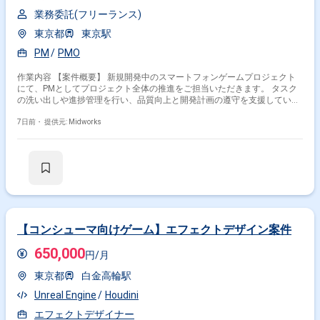
業務委託(フリーランス)
東京都
東京駅
PM
PMO
作業内容 【案件概要】 新規開発中のスマートフォンゲームプロジェクト
にて、PMとしてプロジェクト全体の推進をご担当いただきます。 タスク
の洗い出しや進捗管理を行い、品質向上と開発計画の遵守を支援していた
だきます。 開発チームや外部パートナーとの連携を図りながら、円滑なプ
ロジェクト運営を推進していただくポジションです。 課題管理やリスク管
7日前・
提供元: Midworks
理を通じて、プロジェクト成功に向けたマネジメントを担っていただきま
す。 ゲーム開発における幅広い関係者との調整力が求められる案件です。
【作業内容】 ・プロジェクト全体のQCD管理および進行管理 ・開発計画
の策定、工程分解、見積もり作成 ・課題管理、リスク管理および改善施策
の推進 ・各職種や取引先との調整および情報共有 ・会議運営、報告対応
およびコミュニケーション改善施策の実施
【コンシューマ向けゲーム】エフェクトデザイン案件
650,000
円/月
東京都
白金高輪駅
Unreal Engine
Houdini
エフェクトデザイナー