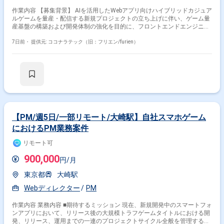
作業内容 【募集背景】 AIを活用したWebアプリ向けハイブリッドカジュア
ルゲームを量産・配信する新規プロジェクトの立ち上げに伴い、ゲーム量
産基盤の構築および開発体制の強化を目的に、フロントエンドエンジニア
を募集しております。 【作業内容】 継続的なゲーム開発・配信を支える
開発基盤の構築をご担当いただきます。AIコーディングツールを前提とし
7日前・
提供元: ココナラテック（旧：フリエン/furien）
た新しい開発スタイルを取り入れながら、機能要求を満たすシステムの設
計・開発に加え、ゲーム量産を支える共通基盤の設計・実装に携わってい
ただきます。また、ご自身で企画・設計したゲームを実際に開発し、両ス
トアへ配信していただくことも可能なポジションです。 【求める人物像】
技術への高い興味関心があり自発的にキャッチアップできる方、自発的に
コミュニケーションを取りプロジェクトを進められる方、常により良いモ
ノづくりを追求できる方を求めております。 【ポジションの魅力】 開発
基盤の構築に携わりながらご自身でもゲーム開発を担当していただき、開
発したゲームをスピーディーにストアへリリースしユーザーへ届ける経験
【PM/週5日/一部リモート/大崎駅】自社スマホゲーム
を数多く積める環境です。AIを活用したゲーム量産プロジェクトの立ち上
におけるPM業務案件
げフェーズから参画できるため、前例のないゲーム量産基盤をゼロから設
計構築でき、大きな裁量を持って開発に取り組めます。AIコーディングツ
リモート可
ール前提の開発スタイルを最前線で実践でき、今後の開発の標準形をつく
り上げていくフェーズに携わることができます。少人数体制ならではのス
900,000
円/月
ピード感があり、意思決定から実装、リリースまでを迅速に進められる環
境です。 【開発環境】 開発言語・フレームワークはJavaScript /
東京都
大崎駅
TypeScriptを使用いたします。開発ツールとしてAIコーディングツール
（Claude Code、Codex CLI（OpenAI））を利用いたします。
Webディレクター
PM
作業内容 業務内容 ■期待するミッション 現在、新規開発中のスマートフォ
ンアプリにおいて、リリース後の大規模トラフゲームタイトルにおける開
発、リリース、運用までの一連のプロジェクトサイクル全般を管理する役