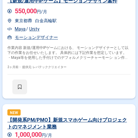
【新規/運用中IPゲーム】モーションデザイン案件
cmd、powershell、Gitなどを用いたコンシューマゲーム開発環境向けのツ
ールおよびスクリプト開発となります。
550,000
円/月
東京都
白金高輪駅
Maya
Unity
モーションデザイナー
作業内容 新規/運用中IPゲームにおける、 モーションデザイナーとして以
下の作業をお任せいたします。 具体的には下記作業を想定しています。
・Maya等を使用した手付けでのデフォルメクリーチャーモーシ ョン作成
・ゲーム用3DCGモーションの制作、デフォルメされた動き の作成 ・2足
の鳥、魚など人型以外のモーション作成 ・鳥、魚など人型以外のモーショ
2ヶ月前・
提供元: レバテッククリエイター
ン作成 ・Confluence等を用いた、案件情報整理など ・ご経験やスキルに
よりクオリティチェック ・他、付随する作業
NEW
【開発系PM/PMO】新規スマホゲーム向けプロジェク
トのマネジメント業務
1,000,000
円/月