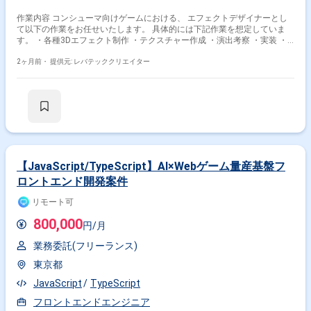
作業内容 コンシューマ向けゲームにおける、 エフェクトデザイナーとし
て以下の作業をお任せいたします。 具体的には下記作業を想定していま
す。 ・各種3Dエフェクト制作 ・テクスチャー作成 ・演出考察 ・実装 ・
他関連作業
2ヶ月前・
提供元: レバテッククリエイター
【JavaScript/TypeScript】AI×Webゲーム量産基盤フ
ロントエンド開発案件
リモート可
800,000
円/月
業務委託(フリーランス)
東京都
JavaScript
TypeScript
フロントエンドエンジニア