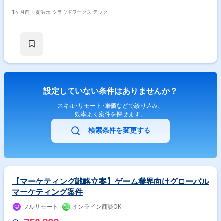
割になります。 以下、具体的な業務詳細です。 ・スマートフォン向けゲ
ーム開発プロジェクトの計画策定（スケジュール / 予算 / リソースの管
1ヶ月前・
提供元: クラウドワークス テック
理） ・開発進捗管理、タスク管理、課題特定と解決の推進 ・アジャイル /
スクラム（またはその他開発手法）の運営とファシリテーション ・開発チ
ームのモチベーション管理とコミュニケーションの活性化 ・ゲームの品質
管理（QAチームとの連携） ・プロデューサーやステークホルダーへのレ
ポーティング、意思決定支援 関わるサービス・プロダクト 【企業情報】
以下5つの事業を強化 ・既存ゲーム事業の拡大 ・既存ゲームタイトルのグ
ローバル展開 ・新規ゲームの開発 ・ゲーム以外領域の事業開発(BtoB) ・
IPの獲得、育成、開発(音楽、ラノベ、マンガなど) 競争力のある自社保有
ＩＰの獲得、育成、開発、クロスメディア展開による総合的な価値の上
設定していない条件はありませんか？
昇、ビジネスモデルの多角化を目指しております。
スキル･リモート･単価などで絞り込み、
効率よく案件を探せます。
検索条件を変更する
【マーケティング戦略立案】ゲーム業界向けグローバル
マーケティング案件
フルリモート
オンライン商談OK