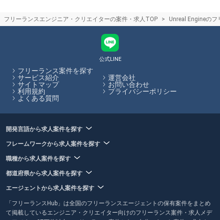
の手間を省きます。
フリーランスの将来性やニーズ
フリーランスエンジニア・クリエイターの案件・求人TOP
Unreal Engi
フリーランスは契約期間が定まっているため、企業は経営や事業の状況
に合わせて必要な人材配置を実施できるため、今後の流動的な事業環境
においても需要が高まると予想されています。業務委託契約でフリーラ
ンスを受け入れる企業は増加しており、今後もニーズが高まる傾向にあ
ります。
公式LINE
フリーランス案件を探す
フリーランスHubはお客様のフリーランス案件探しを最大限サポートし
サービス紹介
運営会社
サイトマップ
お問い合わせ
ていきます。
利用規約
プライバシーポリシー
よくある質問
開発言語から求人案件を探す
フレームワークから求人案件を探す
職種から求人案件を探す
都道府県から求人案件を探す
エージェントから求人案件を探す
「フリーランスHub」は全国のフリーランスエージェントの保有案件をまとめ
て掲載しているエンジニア・クリエイター向けのフリーランス案件・求人メデ