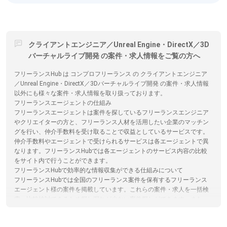
クライアントエンジニア／Unreal Engine・DirectX／3D
バーチャルライブ開発 の案件・求人情報をご覧の方へ
フリーランスHub は コンプロフリーランス の クライアントエンジニア
／Unreal Engine・DirectX／3Dバーチャルライブ開発 の案件・求人情報
以外にも様々な案件・求人情報を取り扱っております。
フリーランスエージェントの仕組み
フリーランスエージェントは案件を探しているフリーランスエンジニア
やクリエイターの方と、フリーランス人材を活用したい企業のマッチン
グを行い、仲介手数料を受け取ることで収益としているサービスです。
仲介手数料やエージェントで受けられるサービスは各エージェントで異
なります。フリーランスHubでは各エージェントのサービス内容の比較
をサイト内で行うことができます。
フリーランスHubで効率的な情報収集ができる仕組みについて
フリーランスHubでは全国のフリーランス案件を保有するフリーランス
エージェント様の案件を掲載しています。これらの案件・求人を一括検
索、比較検討できるため探し漏れが少ない案件探しができます。また、
フリーランスHub内から全ての案件に応募が可能ですので、複数のサイ
トに登録する必要がなく、忙しいフリーランスエンジニア/クリエイター