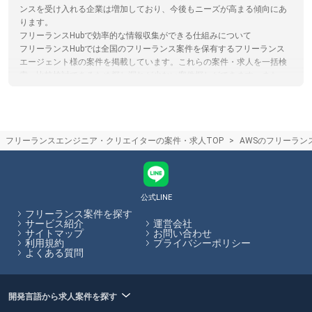
ンスを受け入れる企業は増加しており、今後もニーズが高まる傾向にあ
ります。
フリーランスHubで効率的な情報収集ができる仕組みについて
フリーランスHubでは全国のフリーランス案件を保有するフリーランス
エージェント様の案件を掲載しています。これらの案件・求人を一括検
索、比較検討できるため探し漏れが少ない案件探しができます。また、
フリーランスHub内から全ての案件に応募が可能ですので、複数のサイ
トに登録する必要がなく、忙しいフリーランスエンジニア/クリエイター
の手間を省きます。
フリーランスエージェントとクラウドソーシングサイト(サービス)の違い
フリーランスエンジニア・クリエイターの案件・求人TOP
AWSのフリーラン
フリーランスエージェントは企業の案件とフリーランスを検討している
人のマッチングをカウンセリングや営業代行を通してサポートするのに
対し。クラウドソーシングはサイト上で直接案件を探すものになりま
す。クラウドソーシングサイトを利用する際は、フリーランスと発注者
が直接プラットフォームでやり取りするため、エージェントによるサポ
公式LINE
ートはありません。フリーランスHubではフリーランスエージェントの
フリーランス案件を探す
保有する案件を多数掲載しています。
サービス紹介
運営会社
サイトマップ
お問い合わせ
利用規約
プライバシーポリシー
フリーランスHubはお客様のフリーランス案件探しを最大限サポートし
よくある質問
ていきます。
開発言語から求人案件を探す