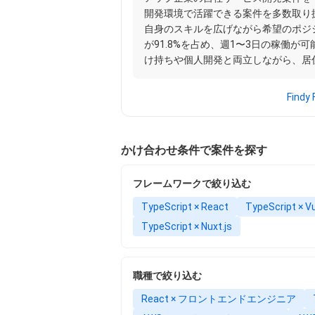
開発環境で活躍できる案件を多数取り
自身のスキルを広げながら希望のポジ
が91.8%を占め、週1〜3日の稼働が
け持ちや個人開発と両立しながら、居
Find
かけ合わせ条件で案件を探す
フレームワークで絞り込む
TypeScript × React
TypeScript × Vu
TypeScript × Nuxt.js
職種で絞り込む
React × フロントエンドエンジニア