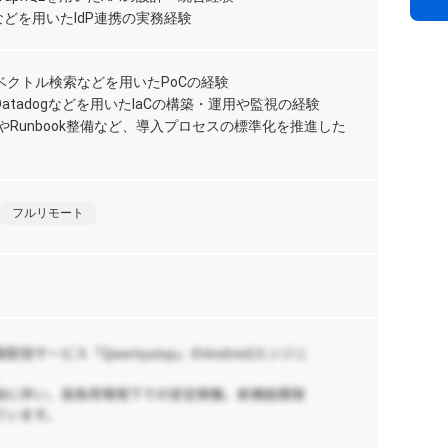
C
リ
IDCなどを用いたIdP連携の実務経験
1,
ML
G、ベクトル検索などを用いたPoCの経験
Az
rmやDatadogなどを用いたIaCの構築・運用や監視の経験
K
,
A
【
トやRunbook整備など、導入プロセスの標準化を推進した
F
一
リ
ト
1,
る
ー
フルリモート
,
Dj
【T
情
プ
1,
京
【
シ
65