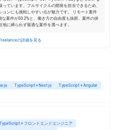
扱っています。フルサイクルの開発を担当できるため、
ションにも挑戦しやすい点が魅力です。 リモート案件
可能な案件が50.2%と、働き方の自由度も抜群。案件の掛
住地に縛られず最適な案件を選べます。
y Freelanceの詳細を見る
e.js
TypeScript × Next.js
TypeScript × Angular
TypeScript × フロントエンドエンジニア