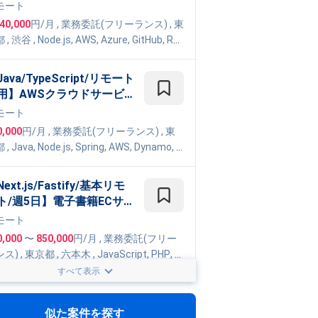
フルスタックエンジニア
モート
バックエンド・インフラ強
040,000
円/月
,
業務委託(フリーランス)
, 東
） - 全国の学校へ導入急拡
都
,
渋谷
,
Node.js
,
AWS
,
Azure
,
GitHub
,
Re
中の 10代向け教育Webサ
t
,
Google Cloud Platform
,
TypeScript
ビス開発案件
ava/TypeScript/リモート
用】AWSクラウドサービ
開発対応
モート
0,000
円/月
,
業務委託(フリーランス)
, 東
都
,
Java
,
Node.js
,
Spring
,
AWS
,
Dynamo
,
T
Script
,
SpringBoot
,
Lambda
ext.js/Fastify/基本リモ
ト/週5日】電子書籍ECサ
トの開発
モート
0,000
〜
850,000
円/月
,
業務委託(フリー
ンス)
, 東京都
,
六本木
,
JavaScript
,
PHP
,
H
L5
,
Node.js
,
FuelPHP
,
AWS
,
Docker
,
Backl
すべて表示
JIRA
,
CSS3
,
Laravel
,
GitHub
,
React
,
Type
TypeScript/週5日/フルリ
ipt
,
Next.js
,
Figma
,
CircleCI
ート】落とし物管理AI Po
似た案件を探す