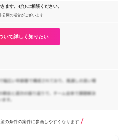
阪
できます。ぜひご相談ください。
js
,
非公開の場合がございます
【
eS
ス
ついて詳しく知りたい
リ
学
96
向
京
件
cri
希望の条件の案件に参画しやすくなります