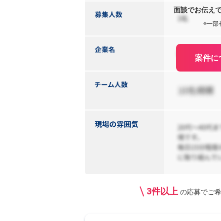
面談でお伝え
※一部
案件に
3件以上
の応募で
ご