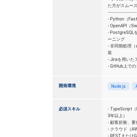
た方がスムー
-------------------
- Python（F
- OpenAP
- Postgr
ーニング
- 非同期処理（
装
- Jiraを
- GitHub
開発環境
Node.js
必須スキル
- TypeScri
3年以上）
- 顧客折衝、
- クラウド（A
- RESTまたは