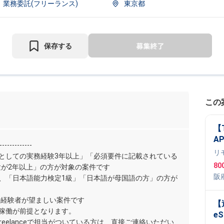
業務委託(フリーランス)
東京都
保存する
この
【T
A
-------------
リ
としての実務経験3年以上」「必須要件に記載されている
80
験が2年以上」の方が対象の案件です
阪
、「日本語能力検定1級」「日本語が母国語の方」の方が
Ty
代の経験者が望ましい案件です
【
の稼働が前提となります。
eS
y Freelanceで担当がついている方は、直接ご連絡いただい