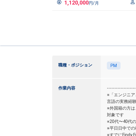
1,120,000
円/月
職種・ポジション
PM
作業内容
-------------------
※「エンジニア
言語の実務経
※外国籍の方は
対象です
※20代〜40
※平日日中で
※すでにFind