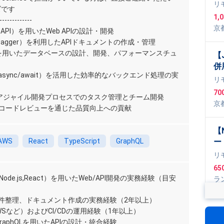
ア
リ
ズです
（
1,
-------------
み
京
astAPI）を用いたWeb APIの設計・開発
大
ac
I（Swagger）を利用したAPIドキュメントの作成・管理
ー
eSQLを用いたデータベースの設計、開発、パフォーマンスチュ
【J
併
async/await）を活用した効率的なバックエンド処理の実
ス
リ
70
用いたアジャイル開発プロセスでのタスク管理とチーム開発
京
上でのコードレビューを通じた品質向上への貢献
ype
【N
AWS
React
TypeScript
GraphQL
ー
イ
リ
65
pt（Node.js,React）を用いたWeb/API開発の実務経験（目安
ラ
TM
要件整理、ドキュメント作成の実務経験（2年以上）
og
,
【
WSなど）およびCI/CDの運用経験（1年以上）
Scr
モ
GraphQLを用いたAPIの設計・統合経験