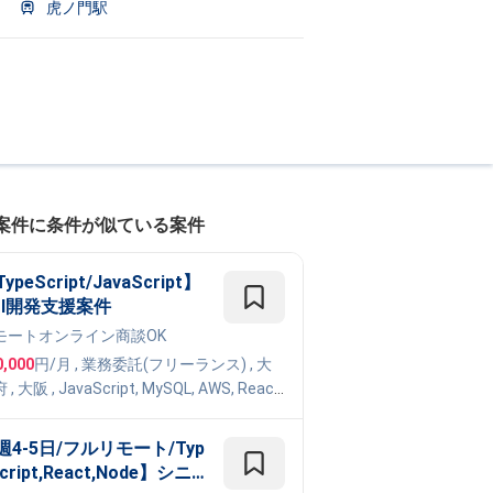
虎ノ門駅
案件に条件が似ている案件
ypeScript/JavaScript】
PI開発支援案件
モート
オンライン商談OK
0,000
円/月
,
業務委託(フリーランス)
, 大
府
,
大阪
,
JavaScript
,
MySQL
,
AWS
,
React
,
peScript
,
Vue.js
,
Next.js
週4-5日/フルリモート/Typ
cript,React,Node】シニ