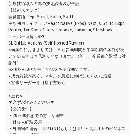
新規技術導入の為の技術調査及び検証
【技術スタック】
開発言語: TypeScript, Kotlin, Swift
主な利用ライブラリ: React Native (Expo), Next.js, Solito, Expo
Router, TanStack Query, Firebase, Tamagui, Storybook
サーバー連携: gRPC
CI: GitHub Actions (Self-hosted Runner)
※当案件におきましては、直近参画期間が半年以内の案件が続
いている方はお見送りとなります。（但し、企業都合退場は対
象外）
※20代〜30代が中心で活気ある雰囲気です。
※成長意欲が高く、スキルを急速に伸ばしたい方に最適
※将来リーダーを目指す方歓迎
＝＝＝＝＝
※重要※
▼必ずお読みください▼
【必須要件】
・20～30代までの方、活躍中！
・社会人経験必須
・外国籍の場合、JLPT(N1)もしくはJPT700点以上のビジネス