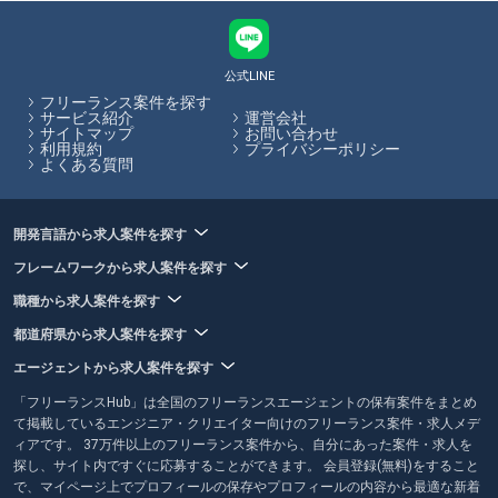
くれるエージェントもあるため、自らの希望に合った案件があるかを考
慮してエージェントを選ぶことがおすすめです。フリーランスHubで
は、フリーランスエージェントの各特徴やおすすめポイントの閲覧、エ
ージェントへの応募を一括で行うことができます。
公式LINE
フリーランス案件を探す
フリーランスHubはお客様のフリーランス案件探しを最大限サポートし
サービス紹介
運営会社
サイトマップ
お問い合わせ
ていきます。
利用規約
プライバシーポリシー
よくある質問
開発言語から求人案件を探す
フレームワークから求人案件を探す
職種から求人案件を探す
都道府県から求人案件を探す
エージェントから求人案件を探す
「フリーランスHub」は全国のフリーランスエージェントの保有案件をまとめ
て掲載しているエンジニア・クリエイター向けのフリーランス案件・求人メデ
ィアです。 37万件以上のフリーランス案件から、自分にあった案件・求人を
探し、サイト内ですぐに応募することができます。 会員登録(無料)をすること
で、マイページ上でプロフィールの保存やプロフィールの内容から最適な新着