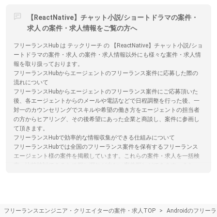
【ReactNative】チャット小説/ショートドラマの案件・
求人 の案件・求人情報をご覧の方へ
フリーランスHub は テックリーチ の 【ReactNative】チャット小説/ショ
ートドラマの案件・求人 の案件・求人情報以外にも様々な案件・求人情
報を取り扱っております。
フリーランスHubからエージェントのフリーランス案件に応募した際の
流れについて
フリーランスHubからエージェントのフリーランス案件にご応募頂いた
後、各エージェントからのメールや電話などで日程調整を行った後、一
対一のカウンセリングでスキルや希望の働き方をエージェントの担当者
の方からヒアリング、その後希望にあった企業と商談し、案件に参画し
て頂きます。
フリーランスHubで効率的な情報収集ができる仕組みについて
フリーランスHubでは全国のフリーランス案件を保有するフリーランス
エージェント様の案件を掲載しています。これらの案件・求人を一括検
索、比較検討できるため探し漏れが少ない案件探しができます。また、
フリーランスHub内から全ての案件に応募が可能ですので、複数のサイ
トに登録する必要がなく、忙しいフリーランスエンジニア/クリエイター
の手間を省きます。
エンジニアがフリーランスエージェントを選ぶコツ
フリーランスエンジニア・クリエイターの案件・求人TOP
Androidのフリ
スキルや言語、稼働可能な日数に特化してフリーランス案件を紹介して