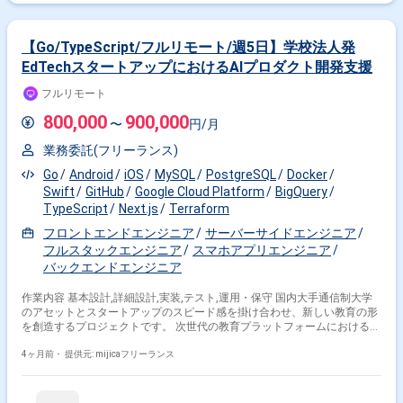
クト改善
【Go/TypeScript/フルリモート/週5日】学校法人発
EdTechスタートアップにおけるAIプロダクト開発支援
フルリモート
800,000
900,000
〜
円/月
業務委託(フリーランス)
Go
Android
iOS
MySQL
PostgreSQL
Docker
Swift
GitHub
Google Cloud Platform
BigQuery
TypeScript
Next.js
Terraform
フロントエンドエンジニア
サーバーサイドエンジニア
フルスタックエンジニア
スマホアプリエンジニア
バックエンドエンジニア
作業内容 基本設計,詳細設計,実装,テスト,運用・保守 国内大手通信制大学
のアセットとスタートアップのスピード感を掛け合わせ、新しい教育の形
を創造するプロジェクトです。 次世代の教育プラットフォームにおけるAI
機能の検証・企画・開発をリードしていただきます。 主な業務は、社内AI
プラットフォームおよび関連ツールの設計・実装、LLMを活用した新規機
4ヶ月前・
提供元: mijicaフリーランス
能のプロトタイプ開発、プロダクトへの実装・リリースです。 MTG以外
の作業時間や場所は自由度が高く、アウトカムに深くコミットして働くス
タイルです。 元CxOクラスのメンバーが揃う環境で、技術選定から深く関