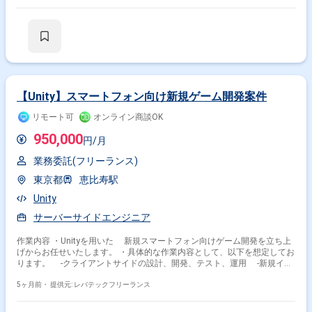
【Unity】スマートフォン向け新規ゲーム開発案件
リモート可
オンライン商談OK
950,000
円/月
業務委託(フリーランス)
東京都
恵比寿駅
Unity
サーバーサイドエンジニア
作業内容 ・Unityを用いた 新規スマートフォン向けゲーム開発を立ち上
げからお任せいたします。 ・具体的な作業内容として、以下を想定してお
ります。 ‐クライアントサイドの設計、開発、テスト、運用 ‐新規イベ
ントにおける機能の実装および運用 ‐既存機能改善 ‐開発環境の改善
‐アプリケーションの最適化 ‐各種効率化のためのツール作成
5ヶ月前・
提供元: レバテックフリーランス