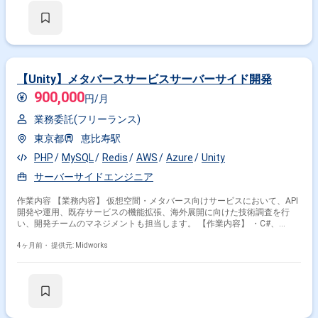
【Unity】メタバースサービスサーバーサイド開発
900,000
円/月
業務委託(フリーランス)
東京都
恵比寿駅
PHP
MySQL
Redis
AWS
Azure
Unity
サーバーサイドエンジニア
作業内容 【業務内容】 仮想空間・メタバース向けサービスにおいて、API
開発や運用、既存サービスの機能拡張、海外展開に向けた技術調査を行
い、開発チームのマネジメントも担当します。 【作業内容】 ・C#、
MySQL、Redisを用いたAPI開発 ・パートナー企業とのAPI連携開発 ・メタ
バースプラットフォームのAPI開発(チケット管理、リアルタイムサーバ
4ヶ月前・
提供元: Midworks
ー、イベント機能など) ・既存WEBサービスの保守・新規コンテンツ開発
・海外展開に向けた技術調査、検証、開発、運用 ・開発チームのマネジメ
ント