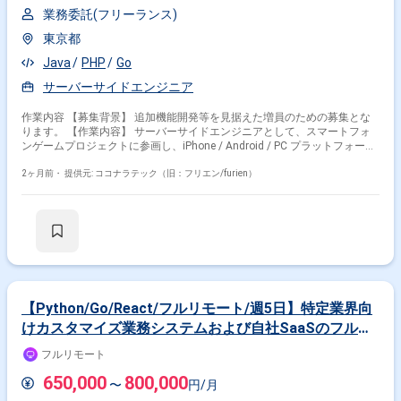
業務委託(フリーランス)
東京都
Java
PHP
Go
サーバーサイドエンジニア
作業内容 【募集背景】 追加機能開発等を見据えた増員のための募集とな
ります。 【作業内容】 サーバーサイドエンジニアとして、スマートフォ
ンゲームプロジェクトに参画し、iPhone / Android / PC プラットフォーム
向けゲームのバックエンド全般の開発・運用・管理業務を行っていただき
ます。新規タイトルのバックエンド領域において、機能追加や改善対応、
2ヶ月前・
提供元: ココナラテック（旧：フリエン/furien）
運用上の各種対応などを担当していただきます。 【求める人物像】 新し
い技術やツールに積極的に触れ、自発的にキャッチアップしていく姿勢を
お持ちの方を求めています。また、他職種とも連携しながら、チームでサ
ービスを育てていく意識をお持ちの方が望ましいです。 【ポジションの魅
力】 超大型IPの新規プロジェクトにおいて、マルチプラットフォーム展
開・3Dゲームタイトルのバックエンド開発に携わることができます。高ト
ラフィックなゲームサービスの開発・運用に関わることで、スケーラビリ
ティや信頼性を意識した設計・実装の経験を積むことができます。 【開発
環境】 インフラとして AWS / GCP などのパブリッククラウドを利用し、
【Python/Go/React/フルリモート/週5日】特定業界向
開発言語は Go を採用しています。Claude Code、Codex、GitHub
けカスタマイズ業務システムおよび自社SaaSのフルス
Copilot、Cursor などのAI系ツールも活用しながら開発を進めていきま
タック開発支援
す。
フルリモート
650,000
800,000
〜
円/月