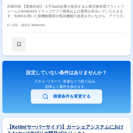
作業内容 【業務内容】 大手SaaS企業が提供する人事労務管理プラットフ
ォームのAndroidネイティブアプリ開発および運用を担当していただきま
す。Kotlinを用いた新機能開発や既存機能の改善を行いながら、アプリの
パフォーマンス向上と品質向上を推進します。デザイナーやバックエンド
エンジニアと密に連携し、UIUXの改善やユーザー体験の向上に取り組み、
4ヶ月前・
提供元: Midworks
継続的なプロダクト価値向上に貢献していただきます。 【作業内容】 ・
Kotlinを用いたAndroidネイティブアプリの新機能開発 ・既存アプリのパ
フォーマンス改善およびバグ修正 ・品質向上に向けたリファクタリング対
応 ・デザイナーおよびバックエンドエンジニアとの協業 ・UIUX改善に向
けた実装対応 ・コードレビューおよびリリース作業対応
設定していない条件はありませんか？
スキル･リモート･単価などで絞り込み、
効率よく案件を探せます。
検索条件を変更する
【Kotlin(サーバーサイド)】カーシェアシステムにおけ