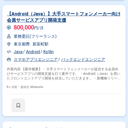
【Android（Java）】大手スマートフォンメーカー向け
会員サービスアプリ開発支援
800,000
円/月
業務委託(フリーランス)
東京都
新富町駅
Java
Android
Kotlin
スマホアプリエンジニア
バックエンドエンジニア
作業内容 【案件概要】 ・大手スマートフォンメーカーが提供する会員向
けサービスアプリの開発支援を行う案件です。 ・Android（Java）を用い
たフロントエンドアプリ開発を担当していただきます。 ・新機種リリース
に伴う機能追加やUI/UX調整など、継続的なアップデート作業が発生しま
す。 ・顧客との定例会議や仕様説明など、コミュニケーションを伴う業務
8ヶ月前・
提供元: Midworks
もあり、担当者として対外対応を行う場面があります。 【作業内容】 ・
Android（Java）を用いた会員サービスアプリの新機能設計・実装・単体/
結合テスト ・新機種向け要件に対応したUI調整、機能修正、OSバージョ
ン差異による動作検証 ・API連携部分のロジック実装、データ取得処理の
最適化 ・アプリ内の会員登録/ログイン、ポイント管理、通知機能などの
改修・機能改善 ・不具合調査（ログ解析、再現確認）、パフォーマンス改
善対応 ・顧客との定例会議への参加、進捗報告、仕様説明、技術相談対応
・デザイナー・サーバーサイドエンジニアとの連携、仕様調整、レビュー