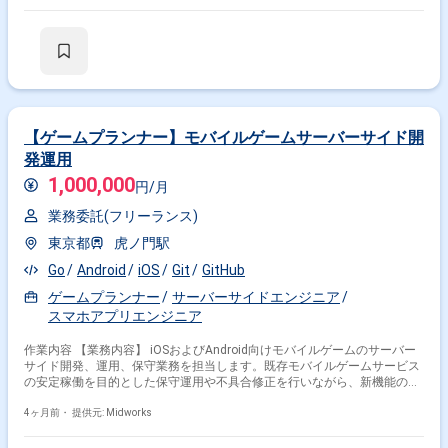
Railsを用いたサーバーサイド開発および保守 ・CI/CD環境下でのテスト自
動化、デプロイ対応 ・パフォーマンスチューニング、ボトルネック解消
・リファクタリング、テストコード追加による品質改善 ・ユーザーフィー
ドバックに基づく機能追加、バグ修正
【ゲームプランナー】モバイルゲームサーバーサイド開
発運用
1,000,000
円/月
業務委託(フリーランス)
東京都
虎ノ門駅
Go
Android
iOS
Git
GitHub
ゲームプランナー
サーバーサイドエンジニア
スマホアプリエンジニア
作業内容 【業務内容】 iOSおよびAndroid向けモバイルゲームのサーバー
サイド開発、運用、保守業務を担当します。既存モバイルゲームサービス
の安定稼働を目的とした保守運用や不具合修正を行いながら、新機能の設
計および開発にも携わります。開発ではGo言語を用いてAPI開発やサーバ
ーサイドロジックの実装を行い、ゲームサービスの品質向上やパフォーマ
4ヶ月前・
提供元: Midworks
ンス改善に対応します。また、データベース設計や運用、リリース対応な
ど、サービス運営に必要なバックエンド業務全般を担当します。 【作業内