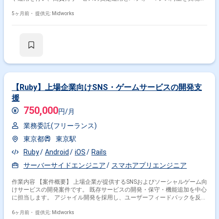
ます。 【作業内容】 ・Go言語を用いたAPIの設計、開発、テスト、デプロ
特徴で絞り込む
イ ・AWS(EC2、RDS、S3など)を用いたインフラ構築、運用、監視 ・デー
5ヶ月前・
提供元: Midworks
タベース(MySQL、PostgreSQL)の設計、運用、保守 ・パフォーマンスボ
Android × 副業
Android × 在宅・リモート
トルネックの特定と改善
その他の条件で検索する
その他開発言語・スキルから探す
【Ruby】上場企業向けSNS・ゲームサービスの開発支
iOS
Kotlin
Java
Swift
AWS
Objective-C
援
PHP
JavaScript
Flutter
React
750,000
円/月
その他の職種から探す
業務委託(フリーランス)
スマホアプリエンジニア
アプリケーションエンジニア
東京都
東京駅
サーバーサイドエンジニア
Ruby
Android
iOS
Rails
ネイティブアプリエンジニア
サーバーサイドエンジニア
スマホアプリエンジニア
フロントエンドエンジニア
作業内容 【案件概要】 上場企業が提供するSNSおよびソーシャルゲーム向
けサービスの開発案件です。 既存サービスの開発・保守・機能追加を中心
に担当します。 アジャイル開発を採用し、ユーザーフィードバックを反映
しながら継続的な改善を行います。 Ruby on Railsによるサーバーサイド
開発およびパフォーマンス改善に携わります。 【作業内容】 ・Ruby on
6ヶ月前・
提供元: Midworks