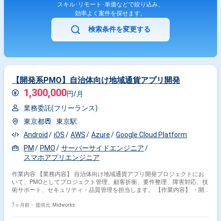
スキル･リモート･単価などで絞り込み、
効率よく案件を探せます。
検索条件を変更する
【開発系PMO】自治体向け地域通貨アプリ開発
1,300,000
円/月
業務委託(フリーランス)
東京都
東京駅
Android
iOS
AWS
Azure
Google Cloud Platform
PM
PMO
サーバーサイドエンジニア
スマホアプリエンジニア
作業内容 【業務内容】 自治体向け地域通貨アプリ開発プロジェクトにお
いて、PMOとしてプロジェクト管理、顧客折衝、要件整理、障害対応、技
術サポート、セキュリティ・品質管理を担当します。 【作業内容】 ・開
発スケジュールの作成・更新・進捗管理 ・課題管理、リスク管理、変更管
理 ・不具合対応および追加要望に関する計画立案 ・顧客ミーティング運
7ヶ月前・
提供元: Midworks
営（アジェンダ作成、議事録、合意形成支援） ・顧客からの追加要望・仕