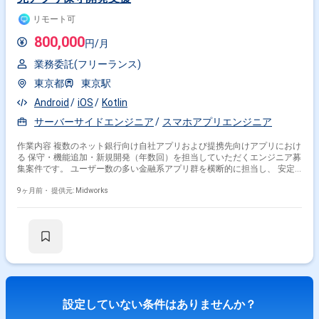
リモート可
800,000
円/月
業務委託(フリーランス)
東京都
東京駅
Android
iOS
Kotlin
サーバーサイドエンジニア
スマホアプリエンジニア
作業内容 複数のネット銀行向け自社アプリおよび提携先向けアプリにおけ
る 保守・機能追加・新規開発（年数回）を担当していただくエンジニア募
集案件です。 ユーザー数の多い金融系アプリ群を横断的に担当し、 安定
稼働の維持とユーザビリティ向上を目的とした継続的な改善開発を推進し
ていただきます。 【業務内容】 自社運営および提携先向けネット銀行ア
9ヶ月前・
提供元: Midworks
プリの保守対応 機能追加・改善開発（UI/UX向上施策含む） 新規アプリ開
発（年数回リリース対応） 不具合調査・改修対応、ログ解析 設計書・ド
キュメント整備 開発ベンダー・社内関係部署との調整 【稼働日数】週5日
【リモート日数】週1~2日
設定していない条件はありませんか？