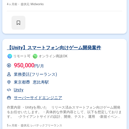
してチームの開発品質向上にも貢献します。 【作業内容】 ・Unity(C#)を
用いたiOS/Android向けアプリゲームのサーバーサイド開発 ・同時接続型
4ヶ月前・
提供元: Midworks
ネットワークゲームシステムの設計・実装
(PHP,Node.js,MySQL,MongoDB,Redis) ・既存システムの最適化、パフォー
マンス改善 ・インフラチームとの連携によるシステム運用 ・ベトナム人
開発者への技術指導、コードレビュー
【Unity】スマートフォン向けゲーム開発案件
リモート可
オンライン商談OK
950,000
円/月
業務委託(フリーランス)
東京都
恵比寿駅
Unity
サーバーサイドエンジニア
作業内容 ・Unityを用いた リリース済みスマートフォン向けゲーム開発
をお任せいたします。 ・具体的な作業内容として、以下を想定しておりま
す。 ‐クライアントサイドの設計、開発、テスト、運用 ‐新規イベント
における機能の実装および運用 ‐既存機能改善 ‐開発環境の改善 ‐ア
プリケーションの最適化 ‐各種効率化のためのツール作成
5ヶ月前・
提供元: レバテックフリーランス