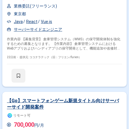
業務委託(フリーランス)
東京都
Java
React
Vue.js
サーバーサイドエンジニア
作業内容 【募集背景】 倉庫管理システム（WMS）の保守開発体制を強化
するための募集となります。 【作業内容】 倉庫管理システムにおける
Webアプリおよびハンディアプリの保守開発として、機能追加や改修対応
を行っていただきます。基本設計以降の工程を担当し、既存機能の改善や
新機能の追加開発を実施していただきます。 【求める人物像】 基本設計
22日前・
提供元: ココナラテック（旧：フリエン/furien）
から一人称で開発を進められる方を求めております。周囲とコミュニケー
ションを取りながら主体的に課題解決に取り組める方ですと望ましいで
す。 【ポジションの魅力】 倉庫管理システムという業務基幹に近い領域
に携わることで、業務知識とWebアプリ・モバイル開発スキルの双方を高
めていただけます。長期予定の案件のため、腰を据えて継続的にシステム
改善に関わることができます。 【開発環境】 Java、Vue.js、React、
Android-kotlin、AWS を利用したWebアプリおよびハンディアプリの開発
環境となります。
【Go】スマートフォンゲーム新規タイトル向けサーバ
ーサイド開発案件
リモート可
700,000
円/月