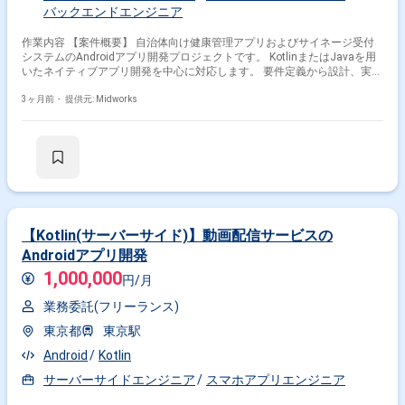
バックエンドエンジニア
作業内容 【案件概要】 自治体向け健康管理アプリおよびサイネージ受付
システムのAndroidアプリ開発プロジェクトです。 KotlinまたはJavaを用
いたネイティブアプリ開発を中心に対応します。 要件定義から設計、実
装、テスト、運用保守まで幅広い工程に携わります。 バックエンドAPIと
の連携や機能追加、UI設計などを含めたアプリ開発を行います。 【作業内
3ヶ月前・
提供元: Midworks
容】 ・KotlinまたはJavaを用いたAndroidネイティブアプリ開発 ・REST
API連携機能の実装 ・Android Studioを用いたUI設計および実装 ・既存機
能の改修および新機能の追加開発 ・単体テストおよび結合テストの実施
【Kotlin(サーバーサイド)】動画配信サービスの
Androidアプリ開発
1,000,000
円/月
業務委託(フリーランス)
東京都
東京駅
Android
Kotlin
サーバーサイドエンジニア
スマホアプリエンジニア