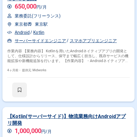
650,000
円/月
業務委託(フリーランス)
東京都
東京駅
Android
Kotlin
サーバーサイドエンジニア
スマホアプリエンジニア
作業内容 【業務内容】 Kotlinを用いたAndroidネイティブアプリの開発と
して、仕様設計からリリース、保守まで幅広く担当し、既存サービスの機
能拡張や新機能追加を行います。 【作業内容】 ・Androidネイティブアプ
リの仕様設計 ・Kotlinを用いたAndroidネイティブアプリ開発 ・コードレ
ビューの実施 ・アプリのリリース作業 ・ユニットテストの実施 ・開発に
4ヶ月前・
提供元: Midworks
必要な技術調査 ・ユーザーからの問い合わせ対応
【Kotlin(サーバーサイド)】物流業務向けAndroidアプ
リ開発
1,000,000
円/月