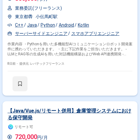
業務委託(フリーランス)
東京都
小伝馬町駅
C++
Java
Python
Android
Kotlin
サーバーサイドエンジニア
スマホアプリエンジニア
作業内容 ・Pythonを用いた多機能型AIコミュニケーションロボット開発案
件に携わっていただきます。 ・主に下記作業をご担当いただきます。 -
LLMとRAG等の生成AIを用いた対話機能構築およびWeb API連携開発 -
C++とROSを活用したモータおよびセンサー制御の実装 -Androidアプリ、
バックエンドAPIの実装
8日前・
提供元: レバテックフリーランス
【Java/Vue.js/リモート併用】倉庫管理システムにおけ
る保守開発
リモート可
720,000
円/月