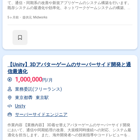
て、通信・同期系の改善や新規アプリゲームのシステム構築を行います。
既存システムの最適化や効率化、ネットワークゲームシステムの構築、海
外開発者へのコードレビューを含む開発業務です。 【作業内容】 ・
Unity(C#)を用いたiOS/Android向けアプリゲームのサーバーサイド開発 ・
5ヶ月前・
提供元: Midworks
同時接続型ネットワークゲームシステムの設計・構築 ・既存システムの最
適化、効率化のための改善提案と実装 ・インフラチームとの連携による開
発 ・ベトナム人開発者へのコードレビュー
【Unity】3Dアバターゲームのサーバーサイド開発と通
信最適化
1,000,000
円/月
業務委託(フリーランス)
東京都
東京駅
Unity
サーバーサイドエンジニア
作業内容 【業務内容】 3D着せ替えアバターゲームのサーバーサイド開発
において、通信や同期処理の改善、大規模同時接続への対応、システム最
適化を担当します。また、海外開発者への技術指導やコードレビューを通