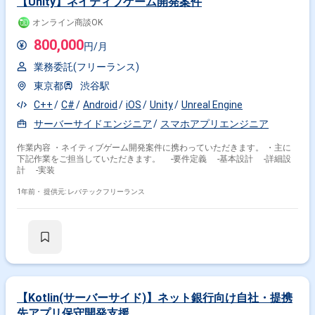
【Unity】ネイティブゲーム開発案件
オンライン商談OK
800,000
円/月
業務委託(フリーランス)
東京都
渋谷駅
C++
C#
Android
iOS
Unity
Unreal Engine
サーバーサイドエンジニア
スマホアプリエンジニア
作業内容 ・ネイティブゲーム開発案件に携わっていただきます。 ・主に
下記作業をご担当していただきます。 -要件定義 -基本設計 -詳細設
計 -実装
1年前・
提供元: レバテックフリーランス
【Kotlin(サーバーサイド)】ネット銀行向け自社・提携
先アプリ保守開発支援