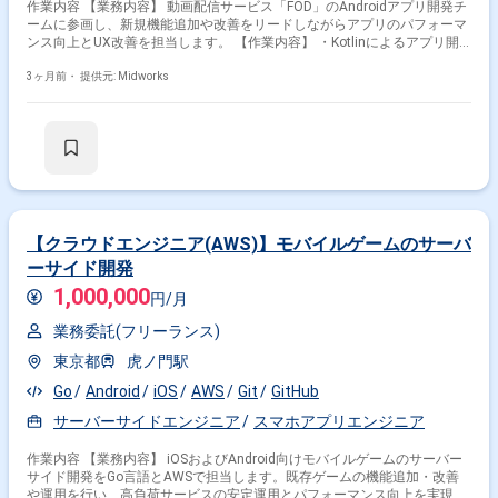
作業内容 【業務内容】 動画配信サービス「FOD」のAndroidアプリ開発チ
ームに参画し、新規機能追加や改善をリードしながらアプリのパフォーマ
ンス向上とUX改善を担当します。 【作業内容】 ・Kotlinによるアプリ開
発 ・新機能設計・開発及び機能改善 ・スピード感を持った開発 ・継続し
たコード品質の改善や開発環境の自動化 ・チームメンバーのコードレビュ
3ヶ月前・
提供元: Midworks
ー ・PdM、デザイナー、品質管理担当とのチーム開発 ・イベント登壇や
テックブログ執筆によるエンジニアコミュニティへの情報発信
掛け合わせ条件で絞り込む
フレームワークで絞り込む
Android × Flutter
【クラウドエンジニア(AWS)】モバイルゲームのサーバ
ーサイド開発
職種で絞り込む
1,000,000
円/月
Android × スマホアプリエンジニア
業務委託(フリーランス)
Android × アプリケーションエンジニア
東京都
虎ノ門駅
Android × ネイティブアプリエンジニア
Go
Android
iOS
AWS
Git
GitHub
業界で絞り込む
サーバーサイドエンジニア
スマホアプリエンジニア
Android × サービス
Android × ソーシャルゲーム
作業内容 【業務内容】 iOSおよびAndroid向けモバイルゲームのサーバー
サイド開発をGo言語とAWSで担当します。既存ゲームの機能追加・改善
Android × EC
Android × 小売
Android × メーカー
や運用を行い、高負荷サービスの安定運用とパフォーマンス向上を実現し