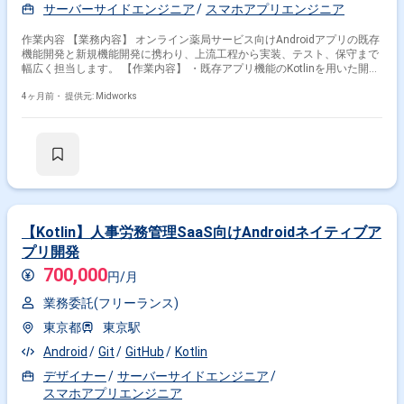
サーバーサイドエンジニア
スマホアプリエンジニア
作業内容 【業務内容】 オンライン薬局サービス向けAndroidアプリの既存
機能開発と新規機能開発に携わり、上流工程から実装、テスト、保守まで
幅広く担当します。 【作業内容】 ・既存アプリ機能のKotlinを用いた開
発・保守 ・新規機能の要件定義、設計、実装、テスト ・RxJavaを用いた
非同期処理の実装 ・Android SDKを用いたUI開発 ・MVVMアーキテクチャ
4ヶ月前・
提供元: Midworks
に沿ったコード開発 ・AWS環境でのアプリ開発、デプロイ
【Kotlin】人事労務管理SaaS向けAndroidネイティブア
プリ開発
700,000
円/月
業務委託(フリーランス)
東京都
東京駅
Android
Git
GitHub
Kotlin
デザイナー
サーバーサイドエンジニア
スマホアプリエンジニア