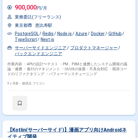
900,000
円/月
業務委託(フリーランス)
東京都
恵比寿駅
PostgreSQL
Redis
Node.js
Azure
Docker
GitHub
TypeScript
Next.js
サーバーサイドエンジニア
プロダクトマネージャー
バックエンドエンジニア
作業内容 ・APIの設計〜テスト ・PM、PdMと連携したシステム開発の議
論・連携 ・進行のマネジメント ・UI/UXの改善・不具合対応 ・既存コー
ドのリファクタリング ・パフォーマンスチューニング
3ヶ月前・
提供元: フリコン
【Kotlin(サーバーサイド)】漫画アプリ向けAndroidネ
イティブ開発