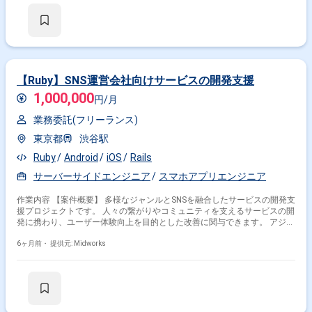
容】 ・Go言語を用いたAPI開発、サーバーサイドロジック実装 ・既存シス
テムの保守、障害対応、不具合修正 ・新規機能の設計、開発、テスト ・
データベース設計、運用 ・パフォーマンス改善対応 ・デプロイ作業、リ
リース対応
【Ruby】SNS運営会社向けサービスの開発支援
1,000,000
円/月
業務委託(フリーランス)
東京都
渋谷駅
Ruby
Android
iOS
Rails
サーバーサイドエンジニア
スマホアプリエンジニア
作業内容 【案件概要】 多様なジャンルとSNSを融合したサービスの開発支
援プロジェクトです。 人々の繋がりやコミュニティを支えるサービスの開
発に携わり、ユーザー体験向上を目的とした改善に関与できます。 アジャ
イル開発手法を用い、短いサイクルでの機能追加や修正を繰り返す環境で
の開発支援となります。 パフォーマンスチューニングやコード品質改善を
6ヶ月前・
提供元: Midworks
継続的に行い、サービスの安定稼働と拡張性の向上に貢献します。 ユーザ
ーフィードバックに基づいたプロダクト改善に直接関わることができ、開
発成果が実務に直結する案件です。 【作業内容】 ・Ruby on Railsを用い
たサーバーサイドアプリケーション開発 ・CIツールを用いたテスト自動化
環境での開発 ・アプリケーションのパフォーマンスチューニング ・継続
的なコードベースの改善と保守 ・ユーザーフィードバックに基づくプロダ