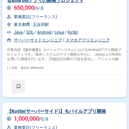
るAndroidアプリの開発プロジェクト
650,000
円/月
業務委託(フリーランス)
東京都
五反田駅
Java
SQL
Android
Linux
Kotlin
サーバーサイドエンジニア
スマホアプリエンジニア
作業内容 【案件概要】 カーシェアシステムにおけるAndroidアプリ開発プ
ロジェクトです。 既存システムのアプリ開発を中心に、JavaおよびKotlin
を用いた開発を行います。 詳細設計以降の工程を担当し、アジャイル開発
手法でプロジェクトを進めます。 Redmineを活用したタスク管理のもと、
チームで連携しながら開発を推進します 【作業内容】 ・KotlinおよびJava
3ヶ月前・
提供元: Midworks
を用いたAndroidアプリの開発、実装 ・詳細設計に基づくコーディングお
よびテスト ・Redmineを用いたタスク管理および進捗報告 ・既存機能の
改修および改善対応
【Kotlin(サーバーサイド)】モバイルアプリ開発
1,000,000
円/月
業務委託(フリーランス)