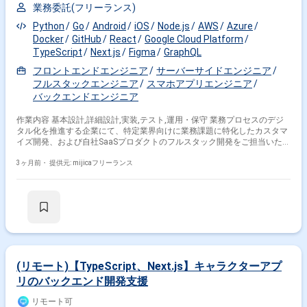
業務委託(フリーランス)
Python
Go
Android
iOS
Node.js
AWS
Azure
Docker
GitHub
React
Google Cloud Platform
TypeScript
Next.js
Figma
GraphQL
フロントエンドエンジニア
サーバーサイドエンジニア
フルスタックエンジニア
スマホアプリエンジニア
バックエンドエンジニア
作業内容 基本設計,詳細設計,実装,テスト,運用・保守 業務プロセスのデジ
タル化を推進する企業にて、特定業界向けに業務課題に特化したカスタマ
イズ開発、および自社SaaSプロダクトのフルスタック開発をご担当いただ
きます。 具体的には、AIロジックを組み込んだアプリケーションの設計・
実装から、マルチクラウド環境（AWS/GCP等）を用いたインフラ設計・
3ヶ月前・
提供元: mijicaフリーランス
構築まで一気通貫でお任せいたします。 また、提案段階における技術レビ
ューや工数算出、クライアント（顧客IT部門等）とのシステム構成やセキ
ュリティ要件に関する合意形成も担っていただきます。 要件が固まった作
業をオフショア開発メンバーへ委譲・主導する進行管理業務や、受託案件
で得たノウハウを自社プロダクト開発側へ還元して共通コンポーネントを
標準化する取り組みなど、設計・実装に深く関わりながら横断的に活躍い
ただける環境です。
(リモート)【TypeScript、Next.js】キャラクターアプ
リのバックエンド開発支援
リモート可