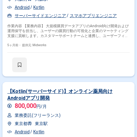
Android
Kotlin
サーバーサイドエンジニア
スマホアプリエンジニア
作業内容 【業務内容】 大規模購買データアプリのAndroid向け開発および
運用保守を担当し、ユーザーの購買行動の可視化と企業のマーケティング
支援に貢献します。カスタマーサポートチームと連携し、ユーザーフィー
ドバックを反映した機能改善や新規機能開発を行います。 【作業内容】
・Kotlinを用いたAndroidアプリの新機能設計・開発 ・カスタマーサポー
5ヶ月前・
提供元: Midworks
トチームと連携し、ユーザーフィードバックに基づいた機能改善
【Kotlin(サーバーサイド)】オンライン薬局向け
Androidアプリ開発
800,000
円/月
業務委託(フリーランス)
東京都
東京駅
Android
Kotlin