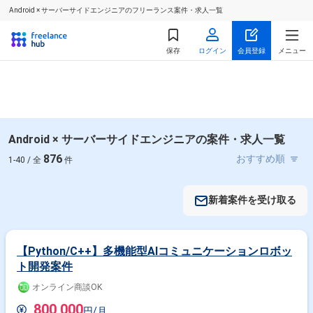
Android × サーバーサイドエンジニアのフリーランス案件・求人一覧
保存
ログイン
会員登録
メニュー
Android × サーバーサイドエンジニアの案件・求人一覧
876
1-40 / 全
件
新着案件を受け取る
【Python/C++】多機能型AIコミュニケーションロボッ
ト開発案件
オンライン商談OK
800,000
円/月