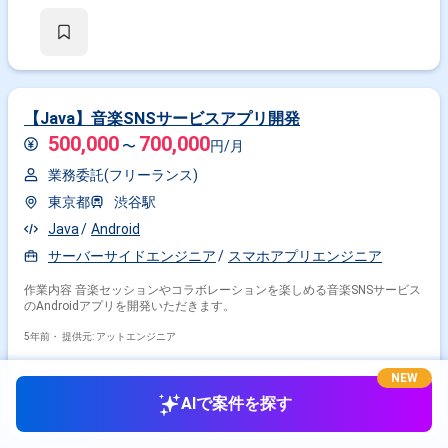
様変更のヒアリング ・要件取りまとめ、要件定義書への落とし込み ・開
発チームへの要求伝達、工数見積り取得、スケジュール調整 ・障害発生時
の初動対応、事象整理、エスカレーション ・エラーログ／アプリケーショ
ンログ／APIログを用いた障害調査・原因分析 ・再発防止策の検討および
改善計画の作成 ・アプリケーションおよびAPIの脆弱性診断（OWASP
Mobile/Web）の理解 ・ペネトレーションテストのベンダマネジメント
（進行管理・指摘対応管理） ・セキュリティ改善方針の整理・開発チーム
への指示出し
【Java】音楽SNSサービスアプリ開発
500,000
700,000
〜
円/月
業務委託(フリーランス)
東京都
渋谷駅
Java
Android
サーバーサイドエンジニア
スマホアプリエンジニア
作業内容 音楽セッションやコラボレーションを楽しめる音楽SNSサービス
のAndroidアプリを開発いただきます。
5年前・
提供元: アットエンジニア
NEW
AIで案件を探す