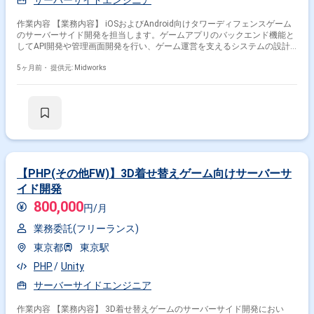
サーバーサイドエンジニア
作業内容 【業務内容】 iOSおよびAndroid向けタワーディフェンスゲーム
のサーバーサイド開発を担当します。ゲームアプリのバックエンド機能と
してAPI開発や管理画面開発を行い、ゲーム運営を支えるシステムの設計
と実装に携わります。開発ではLEMP環境（Linux、Nginx、MySQL、
PHP）およびLaravelを使用し、ゲームアプリと連携するサーバーサイド機
5ヶ月前・
提供元: Midworks
能の開発やテストを実施します。安定したゲーム運営を支えるため、シス
テムの品質向上と機能改善にも対応します。 【作業内容】 ・API設計、実
装、テスト ・管理画面設計、実装、テスト ・Laravelを用いたバックエン
ド開発 ・MySQLを用いたデータベース操作 ・サーバーサイド機能の動作
検証、テスト
【PHP(その他FW)】3D着せ替えゲーム向けサーバーサ
イド開発
800,000
円/月
業務委託(フリーランス)
東京都
東京駅
PHP
Unity
サーバーサイドエンジニア
作業内容 【業務内容】 3D着せ替えゲームのサーバーサイド開発におい