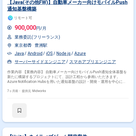
対応
【Java(その他FW)】自動車メーカー向けモバイルPush
通知基盤構築
リモート可
900,000
円/月
業務委託(フリーランス)
東京都
豊洲駅
Java
Android
iOS
Node.js
Azure
サーバーサイドエンジニア
スマホアプリエンジニア
作業内容 【業務内容】 自動車メーカー向けモバイルPush通知全体基盤を
新たに構築するプロジェクトにて、設計工程から参画いただきます。
Azure Notification Hubsを用いた通知基盤の設計・開発・運用を中心に、
iOS/Androidアプリとの連携、通知ターゲティングやセグメント設計、パ
ーソナライズ配信の仕組みづくりなどを担当します。高可用性・高スケー
7ヶ月前・
提供元: Midworks
ラビリティを考慮した大規模配信基盤の構築に携わっていただくポジショ
ンです。スポットでの技術アドバイザー参画、1人月での継続参画のいず
れも可能です。 【作業内容】 ・Azure Notification Hubsを用いたPush通
知基盤の設計・開発・運用 ・iOS/Androidアプリとの連携によるPush通知
機能の実装 ・通知ターゲティング、セグメント設計、パーソナライズ配信
機能の実装 ・高可用性・高スケーラビリティを考慮した通知システム設計
【稼働日数】週5日 【リモート日数】週4日リモート