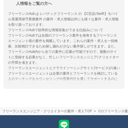
人情報をご覧の方へ
フリーランスHub は レバテックフリーランス の 【C言語/Swift】モバイ
ル系運用保守業務案件 の案件・求人情報以外にも様々な案件・求人情報
を取り扱っております。
フリーランスHubで効率的な情報収集ができる仕組みについて
フリーランスHubでは全国のフリーランス案件を保有するフリーランス
エージェント様の案件を掲載しています。これらの案件・求人を一括検
索、比較検討できるため探し漏れが少ない案件探しができます。また、
フリーランスHub内から全ての案件に応募が可能ですので、複数のサイ
トに登録する必要がなく、忙しいフリーランスエンジニア/クリエイター
の手間を省きます。
フリーランスエージェントとクラウドソーシングサイト(サービス)の違い
フリーランスエージェントは企業の案件とフリーランスを検討している
人のマッチングをカウンセリングや営業代行を通してサポートするのに
対し。クラウドソーシングはサイト上で直接案件を探すものになりま
す。クラウドソーシングサイトを利用する際は、フリーランスと発注者
が直接プラットフォームでやり取りするため、エージェントによるサポ
ートはありません。フリーランスHubではフリーランスエージェントの
保有する案件を多数掲載しています。
フリーランスエンジニア・クリエイターの案件・求人TOP
Cのフリーランス
フリーランスHubからエージェントのフリーランス案件に応募した際の
流れについて
フリーランスHubからエージェントのフリーランス案件にご応募頂いた
後、各エージェントからのメールや電話などで日程調整を行った後、一