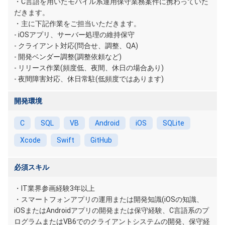
・C言語を用いたモバイル系運用保守業務案件に携わっていた
だきます。
・主に下記作業をご担当いただきます。
- iOSアプリ、サーバー処理の維持保守
- クライアント対応(問合せ、調整、QA)
- 開発ベンダー調整(調整依頼など)
- リリース作業(頻度低、夜間、休日の場合あり)
- 夜間障害対応、休日常駐(低頻度ではあります)
開発環境
C
SQL
VB
Android
iOS
SQLite
Xcode
Swift
GitHub
必須スキル
・IT業界参画経験3年以上
・スマートフォンアプリの運用または開発知識(iOSの知識、
iOSまたはAndroidアプリの開発または保守経験、C言語系のプ
ログラムまたはVB6でのクライアントシステムの開発、保守経