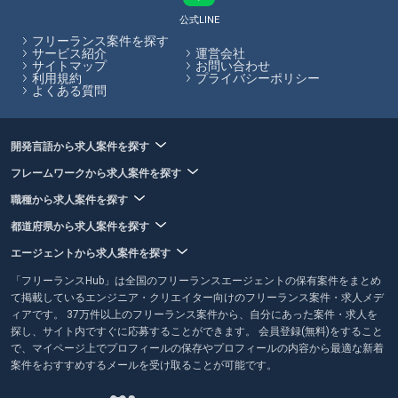
対一のカウンセリングでスキルや希望の働き方をエージェントの担当者
公式LINE
の方からヒアリング、その後希望にあった企業と商談し、案件に参画し
フリーランス案件を探す
て頂きます。
サービス紹介
運営会社
サイトマップ
お問い合わせ
利用規約
プライバシーポリシー
フリーランスHubはお客様のフリーランス案件探しを最大限サポートし
よくある質問
ていきます。
開発言語から求人案件を探す
フレームワークから求人案件を探す
職種から求人案件を探す
都道府県から求人案件を探す
エージェントから求人案件を探す
「フリーランスHub」は全国のフリーランスエージェントの保有案件をまとめ
て掲載しているエンジニア・クリエイター向けのフリーランス案件・求人メデ
ィアです。 37万件以上のフリーランス案件から、自分にあった案件・求人を
探し、サイト内ですぐに応募することができます。 会員登録(無料)をすること
で、マイページ上でプロフィールの保存やプロフィールの内容から最適な新着
案件をおすすめするメールを受け取ることが可能です。