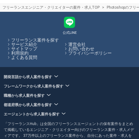
件を紹介してくれるの？
フリーランスエンジニア・クリエイターの案件・求人TOP
Photoshopの
正直なところ、エンジニア未経験の場合、独学でプログラミングを学習
していたとしてもフリーランスとして案件に参画するのは難しい可能性
が高いと言えるでしょう。まずは組織に所属し、エンジニアとしての実
務経験を積んでからフリーランスとしての働き方を検討するのがおすす
めです。フリーランスHubではエンジニア向けの記事を多数掲載してい
公式LINE
ます。
フリーランス案件を探す
サービス紹介
運営会社
サイトマップ
お問い合わせ
フリーランスHubはお客様のフリーランス案件探しを最大限サポートし
利用規約
プライバシーポリシー
ていきます。
よくある質問
開発言語から求人案件を探す
フレームワークから求人案件を探す
職種から求人案件を探す
都道府県から求人案件を探す
エージェントから求人案件を探す
「フリーランスHub」は全国のフリーランスエージェントの保有案件をまとめ
て掲載しているエンジニア・クリエイター向けのフリーランス案件・求人メデ
ィアです。 37万件以上のフリーランス案件から、自分にあった案件・求人を