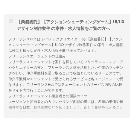
【業務委託】【アクションシューティングゲーム】UI/UX
デザイン制作案件 の案件・求人情報をご覧の方へ
フリーランスHub は レバテッククリエイター の 【業務委託】【アクシ
ョンシューティングゲーム】UI/UXデザイン制作案件 の案件・求人情報
以外にも様々な案件・求人情報を取り扱っております。
フリーランスエージェントの仕組み
フリーランスエージェントは案件を探しているフリーランスエンジニア
やクリエイターの方と、フリーランス人材を活用したい企業のマッチン
グを行い、仲介手数料を受け取ることで収益としているサービスです。
仲介手数料やエージェントで受けられるサービスは各エージェントで異
なります。フリーランスHubでは各エージェントのサービス内容の比較
をサイト内で行うことができます。
フリーランスエージェント担当者との面談のコツ
エージェント担当者とのカウンセリング面談の際には、希望の単価や稼
働可能な日数、勤務形態などを伝えましょう。正しく希望を伝えること
で、お客様の希望に合った案件の紹介可能性が高まります。フリーラン
スHubでは、各エージェントのサービス内容やその比較をサイト内で行
うことができます。
フリーランスエージェントはエンジニア未経験の場合、フリーランス案