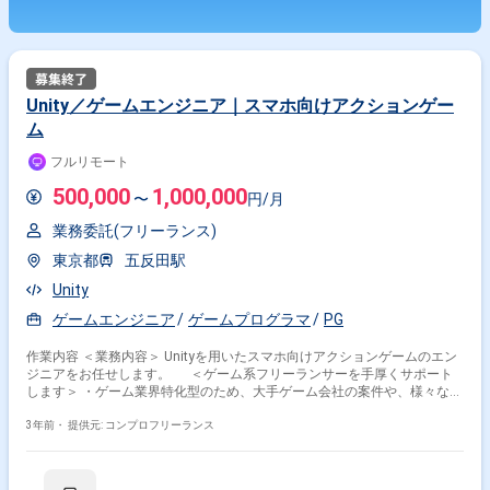
Unity／ゲームエンジニア｜スマホ向けアクションゲー
ム
フルリモート
500,000
1,000,000
〜
円/月
業務委託(フリーランス)
東京都
五反田駅
Unity
ゲームエンジニア
ゲームプログラマ
PG
作業内容 ＜業務内容＞ Unityを用いたスマホ向けアクションゲームのエン
ジニアをお任せします。 ＜ゲーム系フリーランサーを手厚くサポート
します＞ ・ゲーム業界特化型のため、大手ゲーム会社の案件や、様々な職
種（エンジニア、2D/3Dデザイナー、企画など）の豊富な案件がございま
す ・在宅勤務、フルリモート可能な案件やフレックスタイム制の案件も多
3年前・
提供元: コンプロフリーランス
数ございますので、ご希望をお聞かせください ・コンフィデンス・プロが
参画前のご契約～参画後までしっかりとサポートいたします