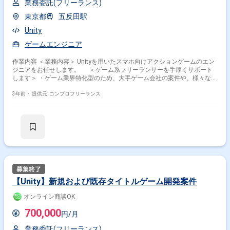
業務委託(フリーランス)
東京都
五反田駅
Unity
ゲームエンジニア
作業内容 ＜業務内容＞ Unityを用いたスマホ向けアクションゲームのエン
ジニアをお任せします。 ＜ゲーム系フリーランサーを手厚くサポート
します＞ ・ゲーム業界特化型のため、大手ゲーム会社の案件や、様々な職
種（エンジニア、2D/3Dデザイナー、企画など）の豊富な案件がございま
す ・在宅勤務、フルリモート可能な案件やフレックスタイム制の案件も多
3年前・
提供元: コンプロフリーランス
数ございますので、ご希望をお聞かせください ・コンフィデンス・プロが
参画前のご契約～参画後までしっかりとサポートいたします
掛け合わせ条件で絞り込む
職種で絞り込む
Unity × ゲームエンジンプログラマ
業界で絞り込む
【Unity】新規および既存タイトルゲーム開発案件
Unity × ソーシャルゲーム
Unity × コンシューマーゲーム
オンライン商談OK
特徴で絞り込む
700,000
円/月
Unity × 副業
Unity × 在宅・リモート
業務委託(フリーランス)