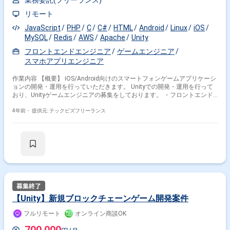
業務委託(フリーランス)
リモート
JavaScript
PHP
C
C#
HTML
Android
Linux
iOS
MySQL
Redis
AWS
Apache
Unity
フロントエンドエンジニア
ゲームエンジニア
スマホアプリエンジニア
作業内容 【概要】 iOS/Android向けのスマートフォンゲームアプリケーシ
ョンの開発・運用を行っていただきます。 Unityでの開発・運用を行って
おり、Unityゲームエンジニアの募集をしております。 ・フロントエンド
プログラム設計・開発 (ご本人様のご志向によりサーバーサイドプログラ
ム設計・開発にも携わっていただけます。) ・リアルタイム通信を利用し
4年前・
提供元: テックビズフリーランス
たゲームの設計・開発 ・企画の実現性、開発工数見積もり、改善案提案な
どのコンサルティング ・運用時のパフォーマンス改善 【具体的な業務内
容】 ロジック(サーバーとの繋ぎ込み作業) 描写周り/パフォーマンスチュ
ーニングもできると尚良い(必須業務ではありません) 【開発環境】
Unity、C#、uGUI PHP、JavaScript、HTML Linux、Apache、Socket
MySQL、Redis、Memcached AWS 【求める人物】 ・ゲームが好きな方
・責任を持ってユーザー様に良いサービスを提供したいと思っている方 ・
自分の仕事にキチンとコミットでき、やり切る気持ちがある方 ・主体性の
ある方(自ら率先して課題を見つけ、遂行できる行動力がある方) 協調性を
持って業務に取り組める方 【場所】 六本木駅 ※環境が整い次第リモート可
【Unity】新規ブロックチェーンゲーム開発案件
能 【勤務時間】 10時~19時 【精算】 140h~180h(応相談) 【面談】 1回※
オンライン ※以下に該当する方からの応募はお断りしております。 なお、
フルリモート
オンライン商談OK
選考を進めるにあたってスキルシートが必要です。 ----------------------------------------
---------------- ・週5日稼働できない方 --------------------------------------------------------