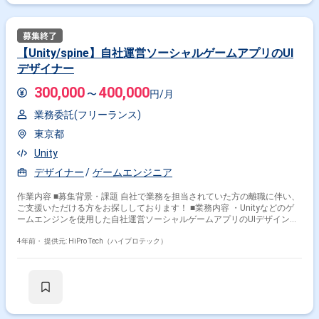
【Unity/spine】自社運営ソーシャルゲームアプリのUI
デザイナー
300,000
400,000
〜
円/月
業務委託(フリーランス)
東京都
Unity
デザイナー
ゲームエンジニア
作業内容 ■募集背景・課題 自社で業務を担当されていた方の離職に伴い、
ご支援いただける方をお探ししております！ ■業務内容 ・Unityなどのゲ
ームエンジンを使用した自社運営ソーシャルゲームアプリのUIデザイン、
バナー制作 ・演出アニメーション(spine)の作成 ・一部ディレクション業
務（システム会社とのやり取り等デザイン面でのプロジェクト進行役）
4年前・
提供元: HiPro Tech（ハイプロテック）