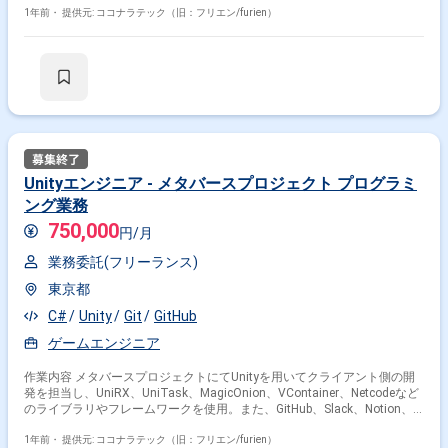
ムエンジニア的要素が強い仕事となります。
1年前・
提供元: ココナラテック（旧：フリエン/furien）
Unityエンジニア - メタバースプロジェクト プログラミ
ング業務
750,000
円/月
業務委託(フリーランス)
東京都
C#
Unity
Git
GitHub
ゲームエンジニア
作業内容 メタバースプロジェクトにてUnityを用いてクライアント側の開
発を担当し、UniRX、UniTask、MagicOnion、VContainer、Netcodeなど
のライブラリやフレームワークを使用。また、GitHub、Slack、Notion、
Mondayを用いたプロジェクト管理を実施。
1年前・
提供元: ココナラテック（旧：フリエン/furien）