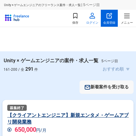
| 5ページ目
Unity × ゲームエンジニアのフリーランス案件・求人一覧
保存
ログイン
会員登録
メニュー
Unity × ゲームエンジニアの案件・求人一覧
5ページ目
291
161-200 / 全
件
新着案件を受け取る
【クライアントエンジニア】新規エンタメ・ゲームアプ
リ開発業務
650,000
円/月