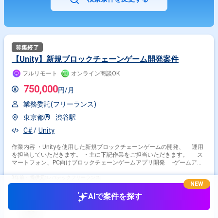
【Unity】新規ブロックチェーンゲーム開発案件
フルリモート
オンライン商談OK
750,000
円/月
業務委託(フリーランス)
東京都
渋谷駅
C#
Unity
作業内容 ・Unityを使用した新規ブロックチェーンゲームの開発、 運用
を担当していただきます。 ・主に下記作業をご担当いただきます。 -ス
マートフォン、PC向けブロックチェーンゲームアプリ開発 -ゲームアプ
リ開発支援ツール開発 -ビルド環境の設計、構築、改善、自動化
3年前・
提供元: レバテックフリーランス
NEW
AIで案件を探す