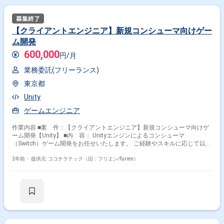
【クライアントエンジニア】新規コンシューマ向けゲー
ム開発
600,000
円/月
業務委託(フリーランス)
東京都
Unity
ゲームエンジニア
作業内容 ■案 件：【クライアントエンジニア】新規コンシューマ向けゲ
ーム開発【Unity】 ■内 容： Unityエンジンによるコンシューマ
（Switch）ゲーム開発をお任せいたします。 ご経験やスキルに応じて以下
いずれかの業務をお任せする想定です。 ・キャラクターデザイン ・NPC
周りの調整 ・AI（割り込みや他キャラへの干渉） ・進行・イベント ・シ
2年前・
提供元: ココナラテック（旧：フリエン/furien）
ステム（ローカライズ、シーン遷移、各種プラットフォーム対応、グラッ
フィク対応） ・オンライン・通信（ライブラリとクライアントつなぎこ
み、ローカル通信、同期通信と非同期通信の両方）