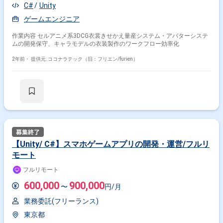
C#
Unity
ゲームエンジニア
作業内容 セルアニメ系3DCG衣裳きせかえ量産システム・アバターシステ
ムの開発保守、キャラモデルの衣装製作のワークフロー効率化
2年前・
提供元: ココナラテック（旧：フリエン/furien）
【Unity/ C#】スマホゲームアプリの開発・運営/フルリ
モート
フルリモート
600,000
900,000
〜
円/月
業務委託(フリーランス)
東京都