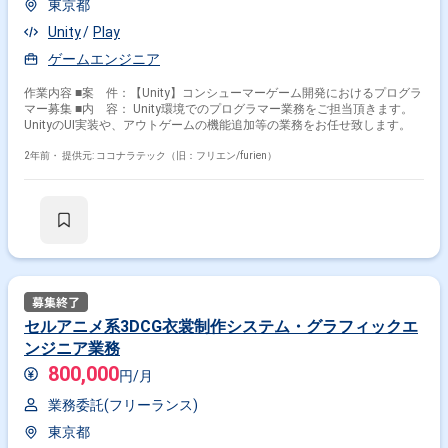
東京都
Unity
Play
ゲームエンジニア
作業内容 ■案 件：【Unity】コンシューマーゲーム開発におけるプログラ
マー募集 ■内 容： Unity環境でのプログラマー業務をご担当頂きます。
UnityのUI実装や、アウトゲームの機能追加等の業務をお任せ致します。
2年前・
提供元: ココナラテック（旧：フリエン/furien）
セルアニメ系3DCG衣裳制作システム・グラフィックエ
ンジニア業務
800,000
円/月
業務委託(フリーランス)
東京都