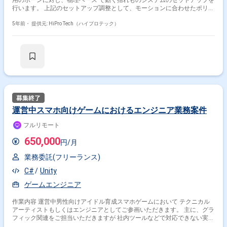
用のボーンに対し、物理ベース で動く揺れものシステムのセットアップを
行います。 上記のセットアップ調整として、モーションに合わせたポリゴ
ンメッシュや骨及び揺れ骨、ウェイトの調整（influence2）などのブラッ
シュアップ作業が発生する可能性があります。 MayaとUnityを行き来し、
5年前・
提供元: HiPro Tech（ハイプロテック）
最適な構造に調整を行う必要があります。 揺れもののシステムはUnity上
でカスタマイズされたツールになりますので、慣れるまでの習得期間の用
意や育成は行わせていただきます。
運営中スマホ向けゲームにおけるエンジニア業務案件
フルリモート
650,000
円/月
業務委託(フリーランス)
C#
Unity
ゲームエンジニア
作業内容 運営中男性向けアイドル育成スマホゲームにおいて テクニカル
アーティストもしくはエンジニアとしてご参画いただきます。 主に、グラ
フィック関連をご担当いただきますが 社内ツールなどで対応できない実装
物をエンジニアと相談しつつ、 可能にしていくグラフィック側のプログラ