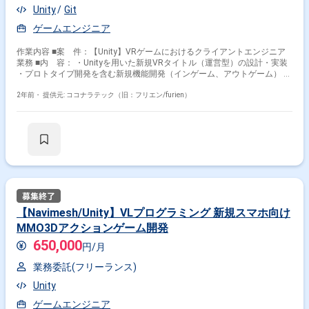
Unity
Git
ゲームエンジニア
作業内容 ■案 件：【Unity】VRゲームにおけるクライアントエンジニア
業務 ■内 容： ・Unityを用いた新規VRタイトル（運営型）の設計・実装
・プロトタイプ開発を含む新規機能開発（インゲーム、アウトゲーム） ・
ゲームデザイナー（プランナー）と連携したゲームデザイン策定 ・開発工
数の見積もり、調整など
2年前・
提供元: ココナラテック（旧：フリエン/furien）
【Navimesh/Unity】VLプログラミング 新規スマホ向け
MMO3Dアクションゲーム開発
650,000
円/月
業務委託(フリーランス)
Unity
ゲームエンジニア