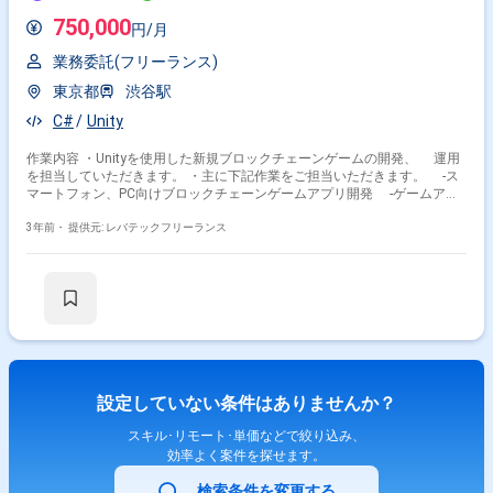
750,000
円/月
業務委託(フリーランス)
東京都
渋谷駅
C#
Unity
作業内容 ・Unityを使用した新規ブロックチェーンゲームの開発、 運用
を担当していただきます。 ・主に下記作業をご担当いただきます。 -ス
マートフォン、PC向けブロックチェーンゲームアプリ開発 -ゲームアプ
リの開発支援ツール開発 -ビルド環境の設計、構築、改善、自動化
3年前・
提供元: レバテックフリーランス
設定していない条件はありませんか？
スキル･リモート･単価などで絞り込み、
効率よく案件を探せます。
検索条件を変更する