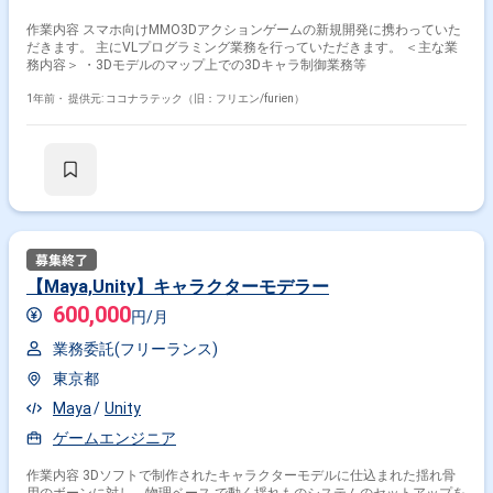
作業内容 スマホ向けMMO3Dアクションゲームの新規開発に携わっていた
だきます。 主にVLプログラミング業務を行っていただきます。 ＜主な業
務内容＞ ・3Dモデルのマップ上での3Dキャラ制御業務等
1年前・
提供元: ココナラテック（旧：フリエン/furien）
【Maya,Unity】キャラクターモデラー
600,000
円/月
業務委託(フリーランス)
東京都
Maya
Unity
ゲームエンジニア
作業内容 3Dソフトで制作されたキャラクターモデルに仕込まれた揺れ骨