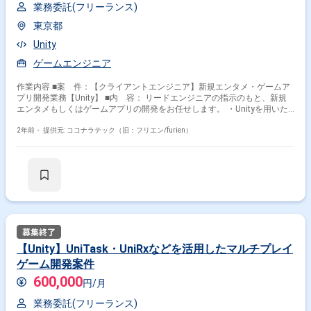
業務委託(フリーランス)
東京都
Unity
ゲームエンジニア
作業内容 ■案 件：【クライアントエンジニア】新規エンタメ・ゲームア
プリ開発業務【Unity】 ■内 容： リードエンジニアの指示のもと、新規
エンタメもしくはゲームアプリの開発をお任せします。 ・Unityを用いた
クライアント機能の設計/開発 ・UI/UX実装 ・サーバー側とのデータ連携
2年前・
提供元: ココナラテック（旧：フリエン/furien）
【Unity】UniTask・UniRxなどを活用したマルチプレイ
ゲーム開発案件
600,000
円/月
業務委託(フリーランス)