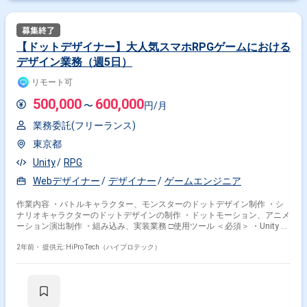
【ドットデザイナー】大人気スマホRPGゲームにおける
デザイン業務（週5日）
リモート可
500,000
600,000
〜
円/月
業務委託(フリーランス)
東京都
Unity
RPG
Webデザイナー
デザイナー
ゲームエンジニア
作業内容 ・バトルキャラクター、モンスターのドットデザイン制作 ・シ
ナリオキャラクターのドットデザインの制作 ・ドットモーション、アニメ
ーション演出制作 ・組み込み、実装業務 □使用ツール ＜必須＞ ・Unity ・
EDGE2 ・Adobe Photoshop ・Blender ・自社ツール ＜推奨＞ ・Spine 同
社は某人気スマートフォン向けRPGゲーム開発を行う企業です。 今回はド
2年前・
提供元: HiPro Tech（ハイプロテック）
ットデザイナーとしてご参画いただきます。