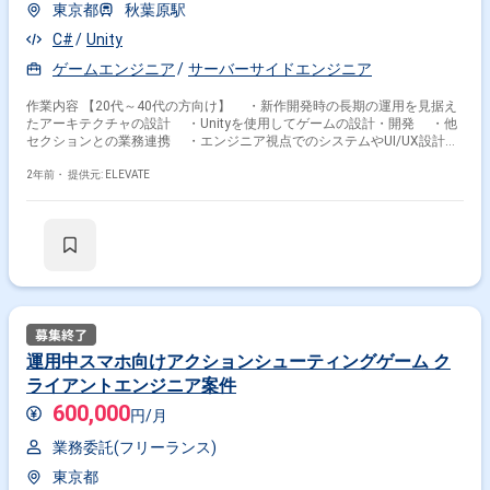
東京都
秋葉原駅
C#
Unity
ゲームエンジニア
サーバーサイドエンジニア
作業内容 【20代～40代の方向け】 ・新作開発時の長期の運用を見据え
たアーキテクチャの設計 ・Unityを使用してゲームの設計・開発 ・他
セクションとの業務連携 ・エンジニア視点でのシステムやUI/UX設計に
対する提案 ・開発支援ツールの開発や各種自動化といった基盤開発
2年前・
提供元: ELEVATE
運用中スマホ向けアクションシューティングゲーム ク
ライアントエンジニア案件
600,000
円/月
業務委託(フリーランス)
東京都