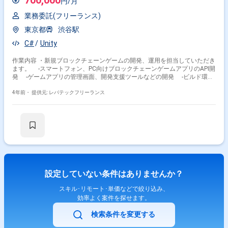
700,000
円/月
業務委託(フリーランス)
東京都
渋谷駅
C#
Unity
作業内容 ・新規ブロックチェーンゲームの開発、運用を担当していただき
ます。 -スマートフォン、PC向けブロックチェーンゲームアプリのAPI開
発 -ゲームアプリの管理画面、開発支援ツールなどの開発 -ビルド環境
の設計、構築、改善、自動化など
4年前・
提供元: レバテックフリーランス
設定していない条件はありませんか？
スキル･リモート･単価などで絞り込み、
効率よく案件を探せます。
検索条件を変更する