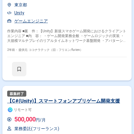
東京都
Unity
ゲームエンジニア
作業内容 ■案 件：【Unity】新規スマホゲーム開発におけるクライアント
エンジニア ■内 容： ・ゲーム開発業務全般 ・ゲームロジックの実装 ・
大規模マルチプレイのリアルタイムネットワーク基盤開発 ・アバターシス
テム開発 ・アウトゲーム実装（決済・認証） ・ゲーム開発業務のディレ
クション
2年前・
提供元: ココナラテック（旧：フリエン/furien）
【C#(Unity)】スマートフォンアプリゲーム開発支援
リモート可
500,000
円/月
業務委託(フリーランス)