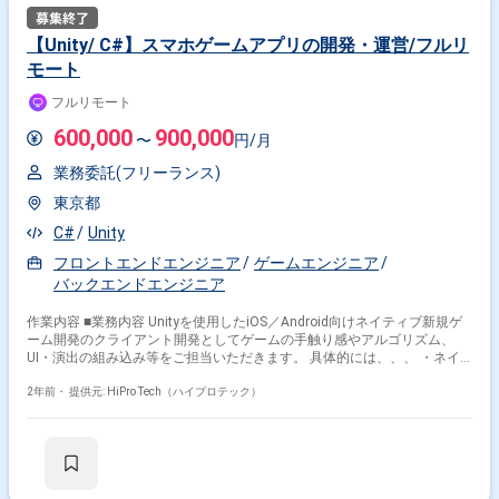
【Unity/ C#】スマホゲームアプリの開発・運営/フルリ
モート
フルリモート
600,000
900,000
〜
円/月
業務委託(フリーランス)
東京都
C#
Unity
フロントエンドエンジニア
ゲームエンジニア
バックエンドエンジニア
作業内容 ■業務内容 Unityを使用したiOS／Android向けネイティブ新規ゲ
ーム開発のクライアント開発としてゲームの手触り感やアルゴリズム、
UI・演出の組み込み等をご担当いただきます。 具体的には、、、 ・ネイ
ティブ(iOS／Android)ゲームのクライアントサイドの設計／開発／テスト
／運用 ・新規イベント/機能の実装/運用 ・既存機能改善 ・開発環境の改
2年前・
提供元: HiPro Tech（ハイプロテック）
善 ・アプリケーションの最適化 ・各種効率化のためのツール作成 現在、
従業員数180名のうち130名が開発者で8割がデザイナー、2割がエンジニ
アです。 ゲーム開発エンジニアが不足している