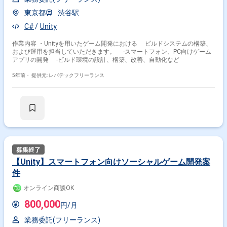
東京都
渋谷駅
C#
その他の条件で検索する
Unity
作業内容 ・Unityを用いたゲーム開発における ビルドシステムの構築、
その他開発言語・スキルから探す
および運用を担当していただきます。 -スマートフォン、PC向けゲーム
アプリの開発 -ビルド環境の設計、構築、改善、自動化など
Maya
Photoshop
C#
Unreal Engine
Android
5年前・
提供元: レバテックフリーランス
iOS
Illustrator
RPG
C++
After Effects
その他の職種から探す
スマホアプリエンジニア
3Dデザイナー
グラフィックデザイナー
UI・UXデザイナー
ゲームプランナー
【Unity】スマートフォン向けソーシャルゲーム開発案
件
オンライン商談OK
800,000
円/月
業務委託(フリーランス)