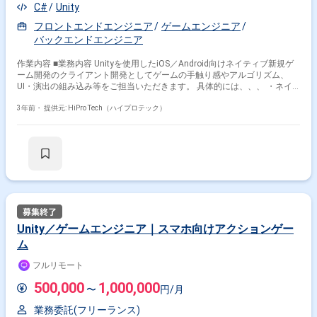
C#
Unity
フロントエンドエンジニア
ゲームエンジニア
バックエンドエンジニア
作業内容 ■業務内容 Unityを使用したiOS／Android向けネイティブ新規ゲ
ーム開発のクライアント開発としてゲームの手触り感やアルゴリズム、
UI・演出の組み込み等をご担当いただきます。 具体的には、、、 ・ネイ
ティブ(iOS／Android)ゲームのクライアントサイドの設計／開発／テスト
／運用 ・新規イベント/機能の実装/運用 ・既存機能改善 ・開発環境の改
3年前・
提供元: HiPro Tech（ハイプロテック）
善 ・アプリケーションの最適化 ・各種効率化のためのツール作成 現在、
従業員数180名のうち130名が開発者で8割がデザイナー、2割がエンジニ
アです。
Unity／ゲームエンジニア｜スマホ向けアクションゲー
ム
フルリモート
500,000
1,000,000
〜
円/月
業務委託(フリーランス)