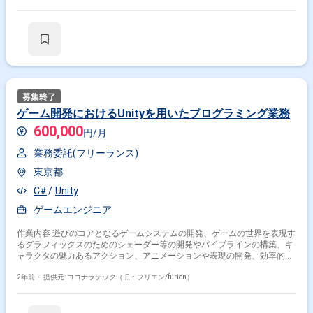
ゲーム開発におけるUnityを用いたプログラミング業務
600,000
円/月
業務委託(フリーランス)
東京都
C#
Unity
ゲームエンジニア
作業内容 遊びのコアとなるゲームシステムの開発、ゲームの世界を表現す
るグラフィックスのためのシェーダー等の開発やパイプラインの構築、キ
ャラクタの魅力あるアクション、アニメーションや表現の開発、効率的な
開発環境の構築やツールの作成
2年前・
提供元: ココナラテック（旧：フリエン/furien）