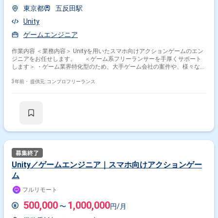
東京都
五反田駅
Unity
ゲームエンジニア
作業内容 ＜業務内容＞ Unityを用いたスマホ向けアクションゲームのエン
ジニアをお任せします。 ＜ゲーム系フリーランサーを手厚くサポート
します＞ ・ゲーム業界特化型のため、大手ゲーム会社の案件や、様々な職
種（エンジニア、2D/3Dデザイナー、企画など）の豊富な案件がございま
す ・在宅勤務、フルリモート可能な案件やフレックスタイム制の案件も多
3年前・
提供元: コンプロフリーランス
数ございますので、ご希望をお聞かせください ・コンフィデンス・プロが
参画前のご契約～参画後までしっかりとサポートいたします
Unity／ゲームエンジニア｜スマホ向けアクションゲー
ム
フルリモート
500,000
1,000,000
〜
円/月