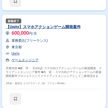
【Unity】スマホアクションゲーム開発案件
600,000
円/月
業務委託(フリーランス)
東京都
Unity
ゲームエンジニア
作業内容 ■案 件：【Unity】スマホ向けアクションゲームの新規開発 ク
ライアントエンジニア案件 ■内 容： スマホ向けアクションゲームの新規
開発案件プロジェクトにてクライアントエンジニアとしてご参画頂きま
す。 《主な業務内容》 ・クライアントプログラム全般 ・不具合対応 ・FB
対応 ・アウトゲーム（API結合、UI実装）
2年前・
提供元: ココナラテック（旧：フリエン/furien）