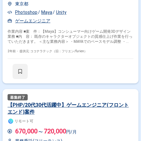
東京都
Photoshop
Maya
Unity
ゲームエンジニア
作業内容 ■案 件：【Maya】コンシューマー向けゲーム開発3Dデザイン
業務 ■内 容： 既存のキャラクターオブジェクトの質感仕上げ作業を行っ
ていただきます。 ＜主な業務内容＞ ・MAYAでのベースモデル調整 ・
Substanceでのテクスチャ作成 ・Unityでの実装と質感調整
2年前・
提供元: ココナラテック（旧：フリエン/furien）
【PHP/20代30代活躍中】ゲームエンジニア(フロント
エンド)案件
リモート可
670,000
720,000
〜
円/月