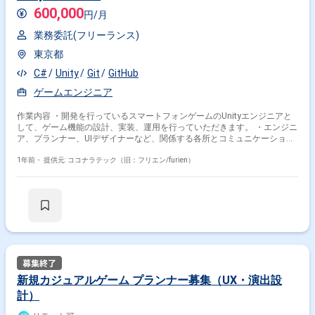
600,000
円/月
業務委託(フリーランス)
東京都
C#
Unity
Git
GitHub
ゲームエンジニア
作業内容 ・開発を行っているスマートフォンゲームのUnityエンジニアと
して、ゲーム機能の設計、実装、運用を行っていただきます。 ・エンジニ
ア、プランナー、UIデザイナーなど、関係する各所とコミュニケーション
しつつ、仕様のすり合わせや実装方針の決定を主体的に行って頂くことも
も重要な業務となります。
1年前・
提供元: ココナラテック（旧：フリエン/furien）
新規カジュアルゲーム プランナー募集（UX・演出設
計）