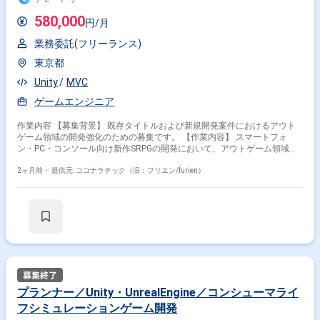
580,000
円/月
業務委託(フリーランス)
東京都
Unity
MVC
ゲームエンジニア
作業内容 【募集背景】 既存タイトルおよび新規開発案件におけるアウト
ゲーム領域の開発強化のための募集です。 【作業内容】 スマートフォ
ン・PC・コンソール向け新作SRPGの開発において、アウトゲーム領域の
実装全般を担当していただきます。開発後期において、編成・育成・ショ
ップ等の複雑な仕様を持つ画面を、既存の設計思想に基づき、パフォーマ
2ヶ月前・
提供元: ココナラテック（旧：フリエン/furien）
ンスを考慮しながら実装・完遂していただきます。MVCベースのアーキテ
クチャに則った堅牢なアウトゲームロジックの実装、uGUIを用いたレイア
ウト崩れがなく描画負荷の低いUI実装、UniTaskを活用した非同期処理の
制御とメモリ最適化、マルチプラットフォーム展開チームとの連携などを
行っていただきます。 【求める人物像】 プレイングへのこだわりを持
ち、複雑な仕様をコードに落とし込み、リリース品質まで自走して完成さ
せることができる方を求めています。 【ポジションの魅力】 マルチプラ
ットフォーム展開を見据えた新作SRPGの開発において、アウトゲーム領
域の中核として設計思想やパフォーマンス最適化に深く関わることができ
ます。UIや非同期処理、メモリ最適化など、ゲームクライアント開発の中
プランナー／Unity・UnrealEngine／コンシューマライ
でも高度な技術要素に取り組むことができます。 【開発環境】 Unity、
フシミュレーションゲーム開発
uGUI、UniTask、MVCベースのアーキテクチャを用いたゲームクライアン