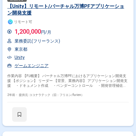
【Unity】リモート/バーチャル万博PFアプリケーショ
ン開発支援
リモート可
1,200,000
円/月
業務委託(フリーランス)
東京都
Unity
ゲームエンジニア
作業内容 【PJ概要】 バーチャル万博PFにおけるアプリケーション開発支
援 【ポジション】 リーダー 【背景、業務内容】 アプリケーション開発支
援 ・ドキュメント作成 ・ベンダーコントロール ・開発管理補佐
【想定期間】 2024年7月～12月 【勤務地】 都内（溜池山王） 適宜リモー
ト可 【面談回数/面談者】 2回 【金額】 120万/月(税別) ※スキル見合い
2年前・
提供元: ココナラテック（旧：フリエン/furien）
【精算幅】 固定