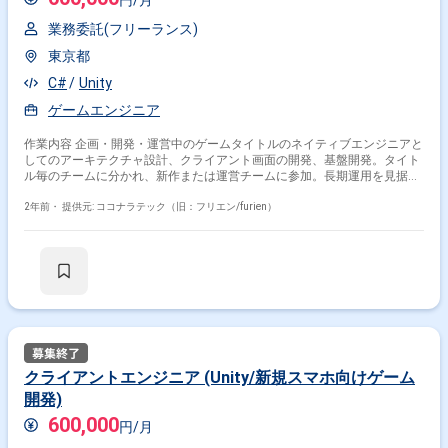
円/月
業務委託(フリーランス)
東京都
C#
Unity
ゲームエンジニア
作業内容 企画・開発・運営中のゲームタイトルのネイティブエンジニアと
してのアーキテクチャ設計、クライアント画面の開発、基盤開発。タイト
ル毎のチームに分かれ、新作または運営チームに参加。長期運用を見据え
たアーキテクチャ設計、Unityでのゲーム設計・開発、他セクションとの連
携、開発支援ツールの開発や自動化基盤開発に従事。
2年前・
提供元: ココナラテック（旧：フリエン/furien）
クライアントエンジニア (Unity/新規スマホ向けゲーム
開発)
600,000
円/月