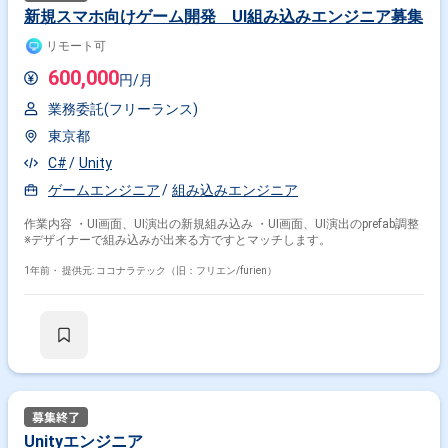
新規スマホ向けゲーム開発 UI組み込みエンジニア募集
リモート可
600,000
円/月
業務委託(フリーランス)
東京都
C#
Unity
ゲームエンジニア
組み込みエンジニア
作業内容 ・UI画面、UI演出の新規組み込み ・UI画面、UI演出のprefab調整
※デザイナーで組み込みが出来る方ですとマッチします。
1年前・
提供元: ココナラテック（旧：フリエン/furien）
Unityエンジニア