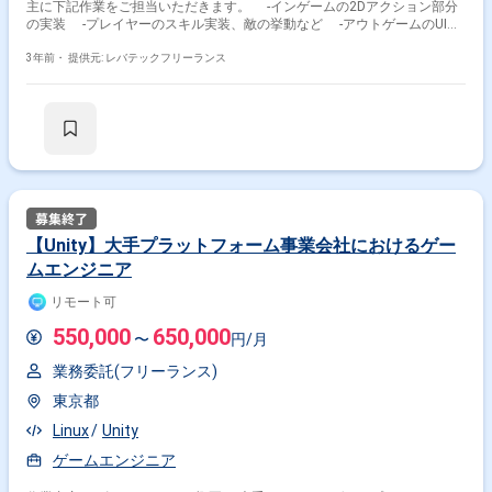
主に下記作業をご担当いただきます。 -インゲームの2Dアクション部分
の実装 -プレイヤーのスキル実装、敵の挙動など -アウトゲームのUI実
装 ・ またリアルタイムで多人数プレイが可能なので、リアルタイムの同
期についても意識する必要があります。
3年前・
提供元: レバテックフリーランス
【Unity】大手プラットフォーム事業会社におけるゲー
ムエンジニア
リモート可
550,000
650,000
〜
円/月
業務委託(フリーランス)
東京都
Linux
Unity
ゲームエンジニア