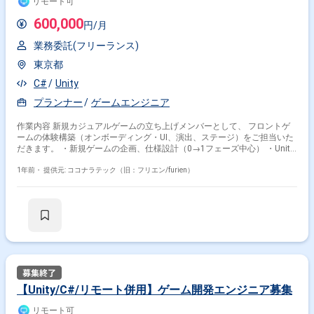
リモート可
600,000
円/月
業務委託(フリーランス)
東京都
C#
Unity
プランナー
ゲームエンジニア
作業内容 新規カジュアルゲームの立ち上げメンバーとして、 フロントゲ
ームの体験構築（オンボーディング・UI、演出、ステージ）をご担当いた
だきます。 ・新規ゲームの企画、仕様設計（0→1フェーズ中心） ・Unity
を用いたステージ設計、ギミック構築 ・UI/UX設計、アニメーション演出
のディレクション ・KPI分析に基づいた課題抽出と改善提案 ・海外ゲーム
1年前・
提供元: ココナラテック（旧：フリエン/furien）
トレンドを踏まえた企画設計 ・エンジニア、デザイナーとの連携による開
発推進およびクオリティ管理
【Unity/C#/リモート併用】ゲーム開発エンジニア募集
リモート可