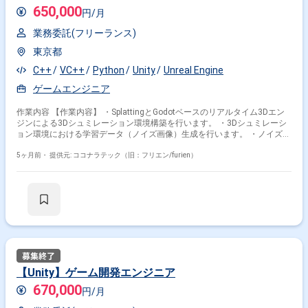
650,000
円/月
業務委託(フリーランス)
東京都
C++
VC++
Python
Unity
Unreal Engine
ゲームエンジニア
作業内容 【作業内容】 ・SplattingとGodotベースのリアルタイム3Dエン
ジンによる3Dシュミレーション環境構築を行います。 ・3Dシュミレーシ
ョン環境における学習データ（ノイズ画像）生成を行います。 ・ノイズ除
去AI（学習器/推論器）の初期モデルの作成およびモデルの修正を行いま
す。 ターゲットOS： Windows 開発言語 ： C++、Python（未
5ヶ月前・
提供元: ココナラテック（旧：フリエン/furien）
定）
【Unity】ゲーム開発エンジニア
670,000
円/月