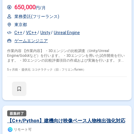
650,000
円/月
業務委託(フリーランス)
東京都
C++
VC++
Unity
Unreal Engine
ゲームエンジニア
作業内容 【作業内容】 ・3Dエンジンの比較調査（Unity/Unreal
Engine/Godotなど）を行います。 ・3Dエンジンを用いた試作開発を行い
ます。 ・3Dエンジンの比較評価項目の作成および実施を行います。 ター
ゲットOSはLinuxです。 開発言語はC++（未定）です。 【開発環境】 タ
ーゲットOS：Linux 開発言語：C++（未定）
5ヶ月前・
提供元: ココナラテック（旧：フリエン/furien）
【C++/Python】建機向け映像ベース人物検出強化対応
リモート可