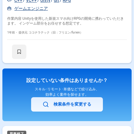
C++
VC++
Unity
Git
RPG
ゲームエンジニア
作業内容 Unityを使用した新規スマホ向けRPGの開発に携わっていただき
ます。 インゲーム部分をお任せする想定です。
1年前・
提供元: ココナラテック（旧：フリエン/furien）
設定していない条件はありませんか？
スキル･リモート･単価などで絞り込み、
効率よく案件を探せます。
検索条件を変更する