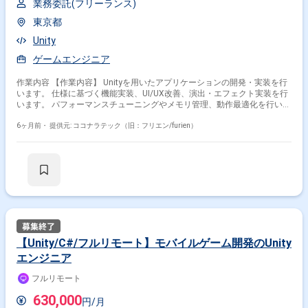
業務委託(フリーランス)
東京都
Unity
ゲームエンジニア
作業内容 【作業内容】 Unityを用いたアプリケーションの開発・実装を行
います。 仕様に基づく機能実装、UI/UX改善、演出・エフェクト実装を行
います。 パフォーマンスチューニングやメモリ管理、動作最適化を行いま
す。 プランナーやエンジニアとの連携による開発推進を行います。 コー
ドレビューやチーム内での知見共有を行います。 スケジュール・工数管理
6ヶ月前・
提供元: ココナラテック（旧：フリエン/furien）
を行います。 仕様策定等を行います。 【求める人物像】 技術課題を自律
的に発見・解決できる方を求めています。 ビジネス的視点で柔軟に行動で
きる方を求めています。 AIを用いた開発や業務に抵抗のない方を求めてい
ます。 【開発環境】 Unityを利用しています。
【Unity/C#/フルリモート】モバイルゲーム開発のUnity
エンジニア
フルリモート
630,000
円/月