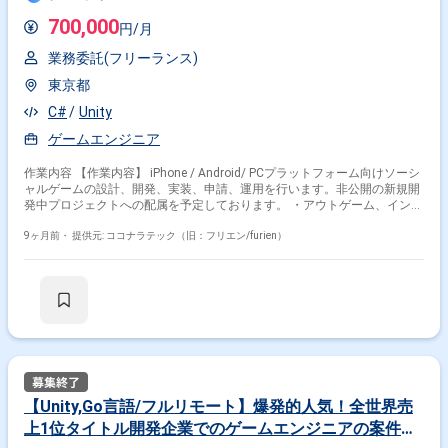
700,000
円/月
業務委託(フリーランス)
東京都
C#
Unity
ゲームエンジニア
作業内容 【作業内容】 iPhone / Android/ PCプラットフォーム向けソーシ
ャルゲームの設計、開発、実装、申請、運用を行います。非公開の新規開
発中プロジェクトへの配属を予定しております。 ・アウトゲーム、インゲ
ーム基盤部分の設計および実装 ・アウトゲーム、インゲーム機能部分の新
掛け合わせ条件で絞り込む
規実装および改修 ・アウトゲーム、インゲーム機能部分の量産設計および
9ヶ月前・
提供元: ココナラテック（旧：フリエン/furien）
実装 ・アウトゲーム、インゲーム部分を効率的に開発するために必要な周
職種で絞り込む
辺ツールの実装および改修 ・その他、エンジニア/デザイナー/プランナー
間とのコミュニケーション 【求める人物像】 ・常により良いモノづくり
Unity × ゲームエンジンプログラマ
を追求できる方 ・チームワークを重んじる方 ・ゲームシステムを理解し
て制作できる方 ・自走できる方 【開発環境】 ・Unity ・使っているライブ
ラリの一例 UniTask、UniRx、MasterMemory
業界で絞り込む
Unity × ソーシャルゲーム
Unity × コンシューマーゲーム
【Unity,Go言語/フルリモート】爆発的人気！全世界売
特徴で絞り込む
上1位タイトル開発企業でのゲームエンジニアの案件・
Unity × 副業
Unity × 在宅・リモート