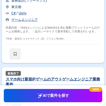
業務委託(フリーランス)
東京都
C#
Unity
ゲームエンジニア
作業内容 ・UnityエンジンによるSwitch2を含む複数プラットフォームのゲ
ームを開発します。 ・品川シーサイドで基本常駐して作業を行います。
1年前・
提供元: ココナラテック（旧：フリエン/furien）
スマホ向け新規IPゲームのアウトゲームエンジニア業務
案件
600,000
NEW
円/月
AIで案件を探す
業務委託(フリーランス)
東京都