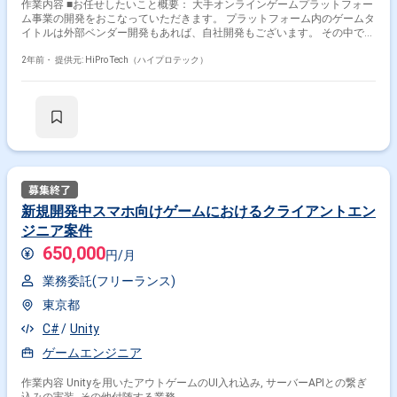
作業内容 ■お任せしたいこと概要： 大手オンラインゲームプラットフォー
ム事業の開発をおこなっていただきます。 プラットフォーム内のゲームタ
イトルは外部ベンダー開発もあれば、自社開発もございます。 その中でも
今回は、自社ゲームタイトルをヒットさせるべく立ち上げられた部門にて
業務をご依頼します。 ■依頼業務詳細： ・Unityを利用したゲームの企
2年前・
提供元: HiPro Tech（ハイプロテック）
画、開発、運用 ・機能、イベント投入後の効果検証および改善 ・障害対
応（検知〜復旧、原因分析、再発防止策実施） ・設計、コードレビュー
・Linuxを用いたサーバー運用 ※上記は一例となり、ご経験に応じて変動
します。 ■開発環境について/使用技術について： -Linux -Unity ■現状の課
題について：同社の看板タイトルの創出とさらなる飛躍を実現するため、
内製開発組織の強化をされていらっしゃいます。
新規開発中スマホ向けゲームにおけるクライアントエン
ジニア案件
650,000
円/月
業務委託(フリーランス)
東京都
C#
Unity
ゲームエンジニア
作業内容 Unityを用いたアウトゲームのUI入れ込み, サーバーAPIとの繋ぎ