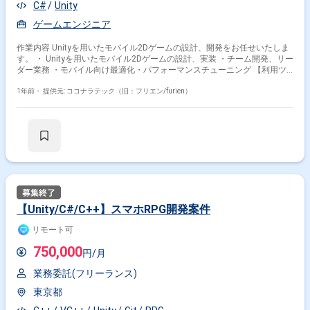
C#
Unity
ゲームエンジニア
作業内容 Unityを用いたモバイル2Dゲームの設計、開発をお任せいたしま
す。 ・ Unityを用いたモバイル2Dゲームの設計、実装 ・チーム開発、リー
ダー業務 ・モバイル向け最適化・パフォーマンスチューニング 【利用ツ
ール】 ・Unity
1年前・
提供元: ココナラテック（旧：フリエン/furien）
【Unity/C#/C++】スマホRPG開発案件
リモート可
750,000
円/月
業務委託(フリーランス)
東京都