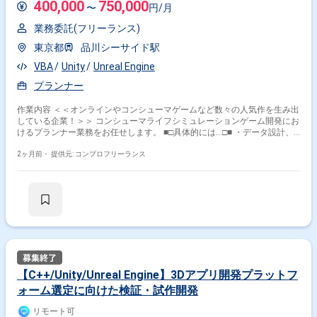
ト開発環境です。
400,000
750,000
〜
円/月
業務委託(フリーランス)
東京都
品川シーサイド駅
VBA
Unity
Unreal Engine
プランナー
作業内容 ＜＜オンラインやコンシューマゲームなど数々の人気作を生み出
している企業！＞＞ コンシューマライフシミュレーションゲーム開発にお
けるプランナー業務をお任せします。 ■□具体的には…□■ ・データ設計、
作成、実装 ・ゲーム要素実装の進行役 ・概要書／仕様書作成 ＜こんな方
におすすめです！＞ ・ゲーム開発に企画段階から携わりたい方 ・ユーザ
2ヶ月前・
提供元: コンプロフリーランス
ーを楽しませるゲームを自分の手で作りたい方
【C++/Unity/Unreal Engine】3Dアプリ開発プラットフ
ォーム選定に向けた検証・試作開発
リモート可