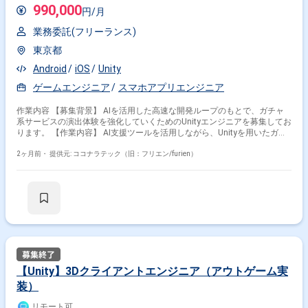
990,000
円/月
業務委託(フリーランス)
東京都
Android
iOS
Unity
ゲームエンジニア
スマホアプリエンジニア
作業内容 【募集背景】 AIを活用した高速な開発ループのもとで、ガチャ
系サービスの演出体験を強化していくためのUnityエンジニアを募集してお
ります。 【作業内容】 AI支援ツールを活用しながら、Unityを用いたガチ
ャ系サービスの演出体験の設計および実装を行っていただきます。パフォ
ーマンス最適化やプロファイリングに基づく改善、サウンドとの連携を含
2ヶ月前・
提供元: ココナラテック（旧：フリエン/furien）
めた演出品質全般のリードをお任せいたします。また、演出に関わる各種
要素の検証や改善提案も行っていただきます。 【求める人物像】 自ら主
体的に演出体験の改善に取り組み、AI支援ツールを積極的に活用しながら
開発効率と品質向上を両立できる方を求めております。チームメンバーと
円滑にコミュニケーションを取りながら、演出面でリードいただける方が
望ましいです。 【ポジションの魅力】 AIを活用した高速な開発ループの
中で、ガチャ系サービスのコアとなる演出体験に深く関わることができま
す。パフォーマンス最適化やサウンド連携を含め、演出品質全般をリード
することで、サービスの魅力向上に大きく貢献できるポジションです。
【開発環境】 Unityを中心とした開発環境において、AI支援ツールを活用
【Unity】3Dクライアントエンジニア（アウトゲーム実
しながら演出開発およびパフォーマンス最適化を行っていただきます。
装）
リモート可