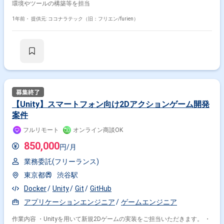
環境やツールの構築等を担当
1年前・
提供元: ココナラテック（旧：フリエン/furien）
【Unity】スマートフォン向け2Dアクションゲーム開発
案件
フルリモート
オンライン商談OK
850,000
円/月
業務委託(フリーランス)
東京都
渋谷駅
Docker
Unity
Git
GitHub
アプリケーションエンジニア
ゲームエンジニア
作業内容 ・Unityを用いて新規2Dゲームの実装をご担当いただきます。 ・