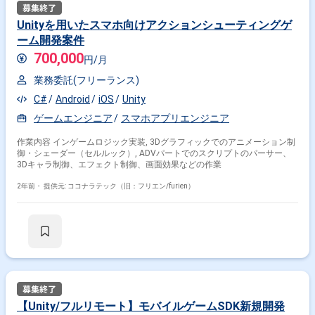
Unityを用いたスマホ向けアクションシューティングゲ
ーム開発案件
700,000
円/月
業務委託(フリーランス)
C#
Android
iOS
Unity
ゲームエンジニア
スマホアプリエンジニア
作業内容 インゲームロジック実装, 3Dグラフィックでのアニメーション制
御・シェーダー（セルルック）, ADVパートでのスクリプトのパーサー、
3Dキャラ制御、エフェクト制御、画面効果などの作業
2年前・
提供元: ココナラテック（旧：フリエン/furien）
【Unity/フルリモート】モバイルゲームSDK新規開発