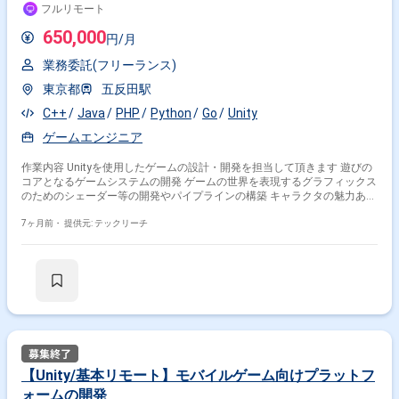
求人
フルリモート
650,000
円/月
その他の条件で検索する
業務委託(フリーランス)
その他開発言語・スキルから探す
東京都
五反田駅
Maya
Photoshop
C#
Unreal Engine
Android
C++
Java
PHP
Python
Go
Unity
iOS
Illustrator
RPG
C++
After Effects
ゲームエンジニア
その他の職種から探す
作業内容 Unityを使用したゲームの設計・開発を担当して頂きます 遊びの
コアとなるゲームシステムの開発 ゲームの世界を表現するグラフィックス
のためのシェーダー等の開発やパイプラインの構築 キャラクタの魅力ある
スマホアプリエンジニア
3Dデザイナー
アクション、アニメーションや表現の開発 効率的な開発環境の構築やツー
グラフィックデザイナー
UI・UXデザイナー
ルの作成 ※当案件におきましては、直近参画期間が半年以内の案件が続い
7ヶ月前・
提供元: テックリーチ
ている方はお見送りとなります。（但し、企業都合退場は対象外） ※20
ゲームプランナー
代〜30代が中心で活気ある雰囲気です。 ※成長意欲が高く、スキルを急速
に伸ばしたい方に最適 ※将来リーダーを目指す方歓迎 ＝＝＝＝＝ ※重要※
▼必ずお読みください▼ 【必須要件】 ・20～30代までの方、活躍中！ ・
社会人経験必須 ・外国籍の場合、JLPT(N1)もしくはJPT700点以上のビジ
ネス上級レベル必須 ・週5日稼働必須 ・エンジニア実務経験3年以上必須
＝＝＝＝＝ ★本案件の最新の状況は、担当者までお問合せ下さい。 ★期
間：随時～
【Unity/基本リモート】モバイルゲーム向けプラットフ
ォームの開発