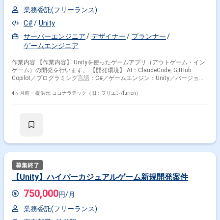
業務委託(フリーランス)
C#
Unity
サーバーエンジニア
デザイナー
プランナー
ゲームエンジニア
作業内容 【作業内容】 Unityを使ったゲームアプリ（アウトゲーム・イン
ゲーム）の開発を行います。 【開発環境】 AI：ClaudeCode, GitHub
Copilot／プログラミング言語：C#／ゲームエンジン：Unity／バージョン
管理：GitHub／開発PC：Mac／プロジェクト管理：ClickUpを使用しま
す。
4ヶ月前・
提供元: ココナラテック（旧：フリエン/furien）
【Unity】ハイパーカジュアルゲーム新規開発案件
750,000
円/月
業務委託(フリーランス)