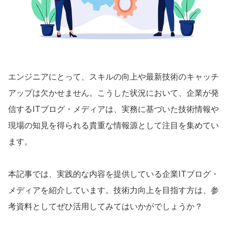
甲信越・北陸
石川県
長野県
富山県
山梨県
新潟県
福井県
エンジニアにとって、スキルの向上や最新技術のキャッチ
東海
アップは欠かせません。こうした状況において、企業が発
愛知県
静岡県
信するITブログ・メディアは、実務に基づいた技術情報や
現場の知見を得られる貴重な情報源として注目を集めてい
岐阜県
三重県
ます。

関西
大阪府
兵庫県
本記事では、実践的な内容を提供している企業ITブログ・
京都府
滋賀県
メディアを紹介しています。技術力向上を目指す方は、参
考資料としてぜひ活用してみてはいかがでしょうか？

奈良県
和歌山県
中国