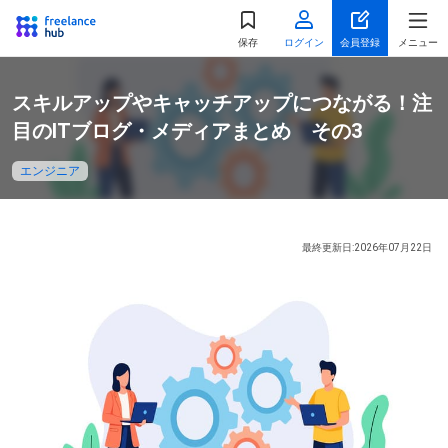
都道府県
を選択
保存
ログイン
会員登録
メニュー
関東
スキルアップやキャッチアップにつながる！注
東京都
神奈川県
目のITブログ・メディアまとめ その3
千葉県
埼玉県
エンジニア
茨城県
栃木県
群馬県
最終更新日:2026年07月22日
北海道・東北
北海道
宮城県
福島県
山形県
秋田県
青森県
岩手県