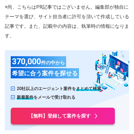
広島県
山口県
※尚、こちらはPR記事ではございません。編集部が独自に
テーマを選び、サイト担当者に許可を頂いて作成している
岡山県
島根県
記事です。また、記載中の内容は、執筆時の情報になりま
四国
す。
愛媛県
香川県
徳島県
高知県
370,000
九州・沖縄
件の中から
福岡県
熊本県
希望に合う案件を探せる
大分県
長崎県
20社以上のエージェント案件を
まとめて検索
沖縄県
佐賀県
新着案件
をメールで受け取れる
鹿児島県
宮崎県
【無料】登録して案件を探す