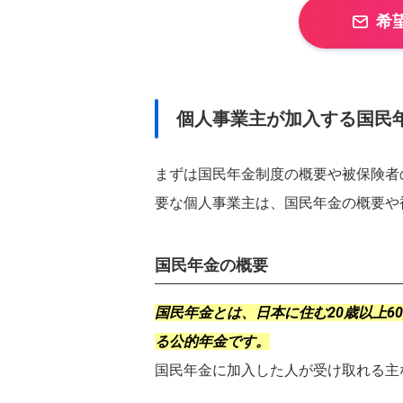
関西
希
大阪府
兵庫県
中国
広島県
山口県
四国
個人事業主が加入する国民
愛媛県
香川県
九州・沖縄
まずは国民年金制度の概要や被保険者
福岡県
熊本県
要な個人事業主は、国民年金の概要や
国民年金の概要
国民年金とは、日本に住む20歳以上
る公的年金です。
国民年金に加入した人が受け取れる主