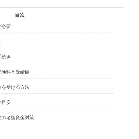
が必要
は
手続き
保険料と受給額
除を受ける方法
の目安
主の老後資金対策