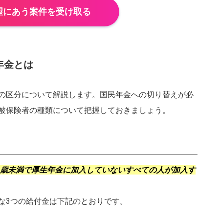
望にあう案件を受け取る
京都府
滋賀県
奈良県
和歌山県
岡山県
島根県
年金とは
徳島県
高知県
の区分について解説します。国民年金への切り替えが必
大分県
長崎県
沖縄県
佐賀県
被保険者の種類について把握しておきましょう。
キャンセ
60歳未満で厚生年金に加入していないすべての人が加入す
な3つの給付金は下記のとおりです。