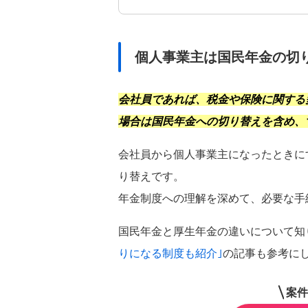
個人事業主は国民年金の切
会社員であれば、税金や保険に関する
都道府県
を選択
場合は国民年金への切り替えを含め、
関東
会社員から個人事業主になったときに
東京都
神奈川県
り替えです。
北海道・東北
年金制度への理解を深めて、必要な手
北海道
宮城県
甲信越・北陸
国民年金と厚生年金の違いについて知
石川県
長野県
りになる制度も紹介｣
の記事も参考に
東海
愛知県
静岡県
案件