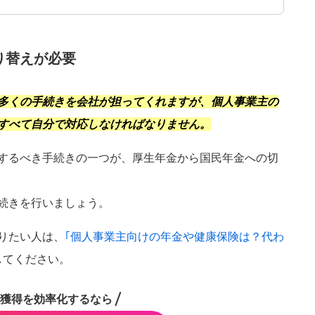
り替えが必要
多くの手続きを会社が担ってくれますが、個人事業主の
すべて自分で対応しなければなりません。
するべき手続きの一つが、厚生年金から国民年金への切
千葉県
埼玉県
茨城県
栃木県
続きを行いましょう。
福島県
山形県
秋田県
青森県
りたい人は、
｢個人事業主向けの年金や健康保険は？代わ
富山県
山梨県
新潟県
福井県
してください。
岐阜県
三重県
獲得を効率化するなら