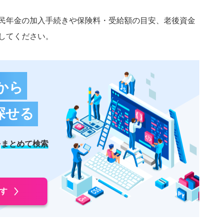
民年金の加入手続きや保険料・受給額の目安、老後資金
してください。
から
探せる
を
まとめて検索
す