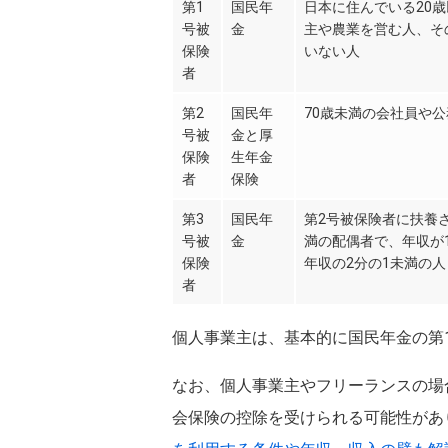
第1
国民年
日本に住んでいる20歳
号被
金
主や農業を営む人、そ
保険
いない人
者
第2
国民年
70歳未満の会社員や
号被
金と厚
保険
生年金
者
保険
第3
国民年
第2号被保険者に扶養さ
号被
金
満の配偶者で、年収が
保険
年収の2分の1未満の人
者
個人事業主は、基本的に国民年金の第
なお、個人事業主やフリーランスの場
会保険の控除を受けられる可能性があ