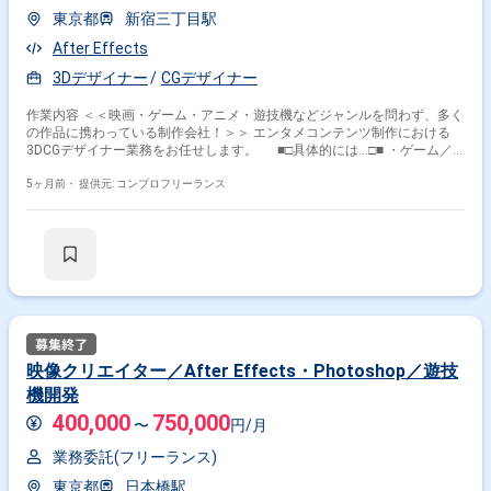
東京都
新宿三丁目駅
After Effects
3Dデザイナー
CGデザイナー
作業内容 ＜＜映画・ゲーム・アニメ・遊技機などジャンルを問わず、多く
の作品に携わっている制作会社！＞＞ エンタメコンテンツ制作における
3DCGデザイナー業務をお任せします。 ■□具体的には…□■ ・ゲーム／
アニメ／映像などのCGコンテンツ制作におけるライティング、エフェク
ト、コンポジットのゼネラリスト業務 ・エフェクト／ライティングからコ
5ヶ月前・
提供元: コンプロフリーランス
ンポジット作業（合成、調整、仕上げまでの業務） ・使用ツール
∟After Effects／Maya（Arnold） ＜こんな方におすすめです！＞ ・デ
ザインスキルを活かしたい方 ・新しい技術や表現に挑戦したい方
映像クリエイター／After Effects・Photoshop／遊技
機開発
400,000
750,000
〜
円/月
業務委託(フリーランス)
東京都
日本橋駅