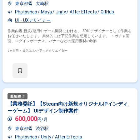
東京都
大崎駅
Photoshop
Maya
Unity
After Effects
GitHub
UI・UXデザイナー
作業内容 新規/運用中ゲーム開発における、 2DUIデザイナーとして作業を
お任せいたします。 具体的には下記作業を想定しています。 ・ガチャ画
面、ログインボーナス、バナーなどの運用素材の制作
5ヶ月前・
提供元: レバテッククリエイター
【業務委託】【Steam向け新規オリジナルIPインディ
ーゲーム】 UIデザイン制作案件
600,000
円/月
東京都
渋谷駅
Photoshop
Unity
After Effects