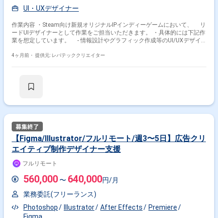
UI・UXデザイナー
作業内容 ・Steam向け新規オリジナルIPインディーゲームにおいて、 リ
ードUIデザイナーとして作業をご担当いただきます。 ・具体的には下記作
業を想定しています。 - 情報設計やグラフィック作成等のUI/UXデザイ
ン作業 - ゲームコンセプトを基にしたグラフィック提案作業とデザイン
素材制作 - UIデザイナーとしてアニメーションや演出の提案
4ヶ月前・
提供元: レバテッククリエイター
【Figma/Illustrator/フルリモート/週3〜5日】広告クリ
エイティブ制作デザイナー支援
フルリモート
560,000
640,000
〜
円/月
業務委託(フリーランス)
Photoshop
Illustrator
After Effects
Premiere
Figma