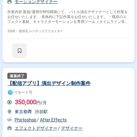
モーションデザイナー
作業内容 新規/運用中RPG開発にて、 バトル演出デザイナーとして作業を
お任せいたします。 具体的に下記作業をお任せいたします。 ・既存のエ
フェクト素材、キャラクターモーションを専用ツール（タイムライン等）
上で組み合わせ、テンポの良い爽快なバトル演出を形にする作業 ・カメラ
のアングル、カット割り、揺れ(シェイク)、ヒットストップなどのカメラ
2日前・
提供元: レバテッククリエイター
ワークやタイミングの調整
【配信アプリ】演出デザイン制作案件
リモート可
350,000
円/月
東京都
渋谷駅
Photoshop
After Effects
エフェクトデザイナー
デザイナー