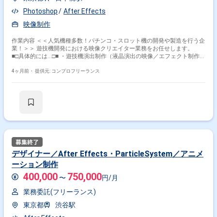
Photoshop
After Effects
映像制作
作業内容 ＜＜人気機種多数！パチンコ・スロット機の開発や製造を行う企
業！＞＞ 遊技機開発における映像クリエイター業務をお任せします。
■□具体的には…□■ ・遊技機演出制作（液晶演出の映像／エフェクト制作）
・アニメPV制作（アニメ素材を使用したレイアウト／演出構築） ・Web
動画／広告制作（新機種のWebCMなどの販促用映像制作） ＜こんな方
4ヶ月前・
提供元: コンプロフリーランス
におすすめです！＞ ・デザインスキルを活かしたい方 ・新しい技術や表
現に挑戦したい方
デザイナー／After Effects・ParticleSystem／アニメ
ーション制作
400,000
750,000
〜
円/月
業務委託(フリーランス)
東京都
渋谷駅