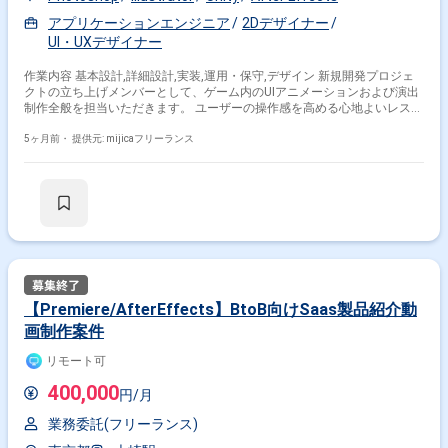
アプリケーションエンジニア
2Dデザイナー
UI・UXデザイナー
作業内容 基本設計,詳細設計,実装,運用・保守,デザイン 新規開発プロジェ
クトの立ち上げメンバーとして、ゲーム内のUIアニメーションおよび演出
制作全般を担当いただきます。 ユーザーの操作感を高める心地よいレスポ
ンスや、ゲームの世界観を彩るエフェクト・演出の実装が主なミッション
となります。 具体的には、After Effectsを用いた演出のプリレンダリング
5ヶ月前・
提供元: mijicaフリーランス
や、Unity上でのアニメーション実装、実機での挙動確認・調整などを行っ
ていただきます。 職務の詳細については、これまでのご経験に合わせて面
談時に柔軟にすり合わせを行う予定です。 フル出社可能な方を優先してお
りますが、週2日程度の出社をベースとしたリモート併用も相談可能で
す。 0→1のフェーズから、デザインの動きの部分でプロダクトのクオリ
ティを牽引していただける方を募集しています。
【Premiere/AfterEffects】BtoB向けSaas製品紹介動
画制作案件
リモート可
400,000
円/月
業務委託(フリーランス)