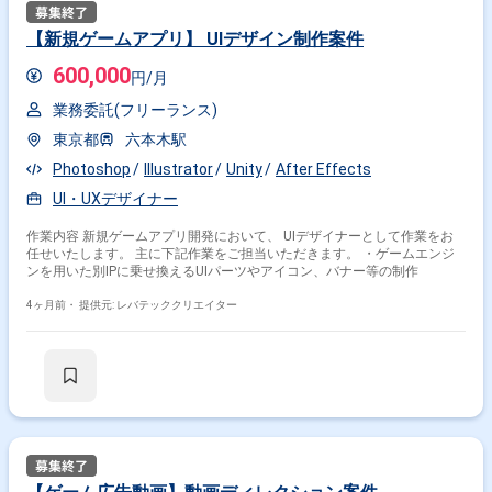
【新規ゲームアプリ】 UIデザイン制作案件
600,000
円/月
業務委託(フリーランス)
東京都
六本木駅
Photoshop
Illustrator
Unity
After Effects
UI・UXデザイナー
作業内容 新規ゲームアプリ開発において、 UIデザイナーとして作業をお
任せいたします。 主に下記作業をご担当いただきます。 ・ゲームエンジ
ンを用いた別IPに乗せ換えるUIパーツやアイコン、バナー等の制作
4ヶ月前・
提供元: レバテッククリエイター
掛け合わせ条件で絞り込む
特徴で絞り込む
After Effects × 在宅・リモート
その他の条件で検索する