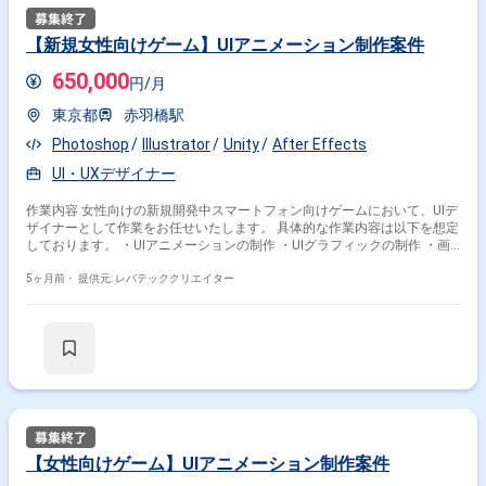
【新規女性向けゲーム】UIアニメーション制作案件
650,000
円/月
東京都
赤羽橋駅
Photoshop
Illustrator
Unity
After Effects
UI・UXデザイナー
作業内容 女性向けの新規開発中スマートフォン向けゲームにおいて、UIデ
ザイナーとして作業をお任せいたします。 具体的な作業内容は以下を想定
しております。 ・UIアニメーションの制作 ・UIグラフィックの制作 ・画
面設計 ・UI演出の制作
5ヶ月前・
提供元: レバテッククリエイター
【女性向けゲーム】UIアニメーション制作案件