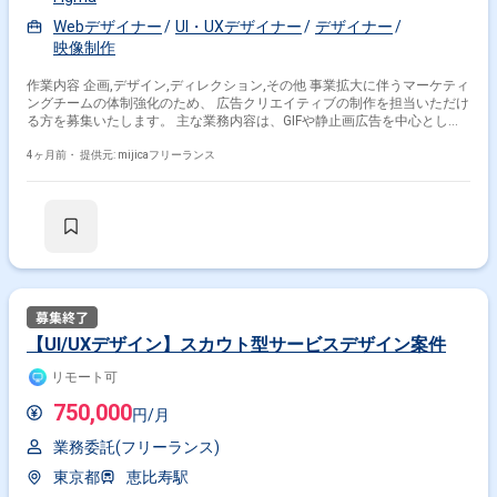
Webデザイナー
UI・UXデザイナー
デザイナー
映像制作
作業内容 企画,デザイン,ディレクション,その他 事業拡大に伴うマーケティ
ングチームの体制強化のため、 広告クリエイティブの制作を担当いただけ
る方を募集いたします。 主な業務内容は、GIFや静止画広告を中心とした
クリエイティブの企画および制作です。 また、新規広告フォーマットなど
のアイディア発案など、 クリエイティブな提案も積極的に行っていただく
4ヶ月前・
提供元: mijicaフリーランス
ことを期待しています。 クライアントとの直接の折衝は発生せず、制作業
務に集中できる環境です。
【UI/UXデザイン】スカウト型サービスデザイン案件
リモート可
750,000
円/月
業務委託(フリーランス)
東京都
恵比寿駅