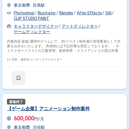
東京都
目黒駅
Photoshop
Illustrator
Blender
After Effects
SAI
CLIP STUDIO PAINT
キャラクターデザイナー
アートディレクター
ゲームディレクター
作業内容 新規/運用中ゲームにて、2Dイラスト制作進行管理要員として作
業をお任せいたします。 具体的には下記作業を想定しております。 ・キ
ャラクターイラストの工数管理、進捗管理 ・クライアントとの窓口作業な
ど ・イラストレーター、アニメーターとの連携 ・納品データチェック
2ヶ月前・
提供元: レバテッククリエイター
【ゲーム企業】アニメーション制作案件
600,000
円/月
東京都
渋谷駅