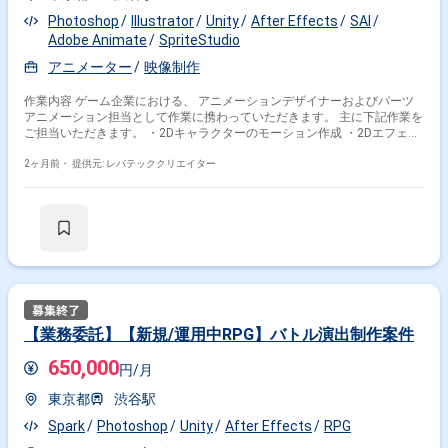
Photoshop
Illustrator
Unity
After Effects
SAI
Adobe Animate
SpriteStudio
アニメーター
映像制作
作業内容 ゲーム企業における、 アニメーションデザイナーおよびパーツ
アニメーション担当として作業に携わっていただきます。 主に下記作業を
ご担当いただきます。 ・2Dキャラクターのモーション作成 ・2Dエフェク
トの作成 ・ゲーム内演出の作成提案 等
2ヶ月前・
提供元: レバテッククリエイター
【業務委託】【新規/運用中RPG】バトル演出制作案件
650,000
円/月
東京都
渋谷駅
Spark
Photoshop
Unity
After Effects
RPG