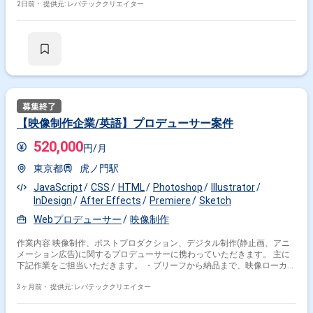
再生されるムービーシーンや演出効果を高めるインゲーム映像の制作
2日前・
提供元: レバテッククリエイター
【映像制作企業/英語】プロデューサー案件
520,000
円/月
東京都
虎ノ門駅
JavaScript
CSS
HTML
Photoshop
Illustrator
InDesign
After Effects
Premiere
Sketch
Webプロデューサー
映像制作
作業内容 映像制作、ポストプロダクション、デジタル制作(静止画、アニ
メーション広告)に関するプロデューサーに携わっていただきます。 主に
下記作業をご担当いただきます。 ・ブリーフから納品まで、映像ローカラ
イゼーション及びデジタル案件の管理 ・概算見積、詳細見積の作成及び案
件立ち上げから精算までの予算管理 ・スケジュール作成および進行管理
3ヶ月前・
提供元: レバテッククリエイター
(納期、予算遵守) ・制作進行をリードし、すべてのエージェンシーステー
クホルダーの期待値をマネジメント ・各プラットフォーム固有の技術仕様