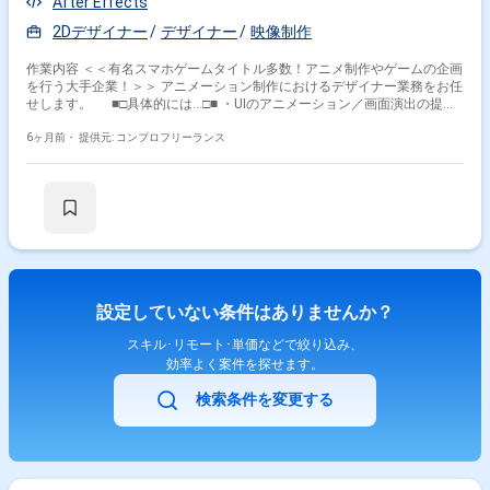
After Effects
2Dデザイナー
デザイナー
映像制作
作業内容 ＜＜有名スマホゲームタイトル多数！アニメ制作やゲームの企画
を行う大手企業！＞＞ アニメーション制作におけるデザイナー業務をお任
せします。 ■□具体的には…□■ ・UIのアニメーション／画面演出の提
案、制作 ・動画によるモックアップの制作 ・アニメーションの実装 ・演
出ディレクション ・エフェクト／カメラワークなどの制作 ＜こんな方
6ヶ月前・
提供元: コンプロフリーランス
におすすめです！＞ ・デザインスキルを活かしたい方 ・新しい技術や表
現に挑戦したい方
設定していない条件はありませんか？
スキル･リモート･単価などで絞り込み、
効率よく案件を探せます。
検索条件を変更する