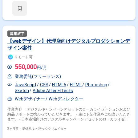
(サイズ、比率、ファイル形式、納品要件など)を満たしたデジタルアセッ
トであることを担保 ・制作チームと連携し、複数案件におけるリソース管
理をサポート ・最新のメディアトレンド、テクノロジー、広告イノベーシ
ョンへの継続的なキャッチアップ
【webデザイン】代理店向けデジタルプロダクションデ
ザイン案件
リモート可
550,000
円/月
業務委託(フリーランス)
JavaScript
CSS
HTML5
HTML
Photoshop
Sketch
Adobe After Effects
Webデザイナー
Webディレクター
作業内容 ・デジタルキャンペーンアセットのローカライゼーションおよび
納品サポートに携わっていただきます。 ・主に下記作業をご担当いただき
ます。 - 日本市場向けのデジタルキャンペーンアセットのローカライゼー
ション対応(言語、法定表記、CTA、マーケット特有のレイアウト調整を
含む/静止画・モーション形式双方) - 支給されたマスター素材をもとに、
3ヶ月前・
提供元: レバテッククリエイター
Adobe Photoshop を使用した静止画バナー、Adobe After Effects を使用し