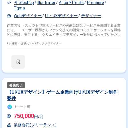
Photoshop
Illustrator
After Effects
Premiere
Figma
Webデザイナー
UI・UXデザイナー
デザイナー
作業内容 ・スカウト型就活サービスやAI商談対策サービスを展開する企業
にて、 ユーザー獲得からファン化までの視覚コミュニケーションを戦略
的に設計、実行する クリエイティブデザイナー案件に携わっていただき
ます。 ・主に下記作業をご担当いただきます。 - プロモーション全体のク
リエイティブ戦略、制作 - コンバージョン(CV)最大化のためのLPO、制作 -
4ヶ月前・
提供元: レバテッククリエイター
ブランドアイデンティティの確立と運用 - チームビルディングとディレク
ション - プロダクト領域のUI、UX改善
【UI/UXデザイン】ゲーム企業向けUI/UXデザイン制作
案件
リモート可
750,000
円/月
業務委託(フリーランス)