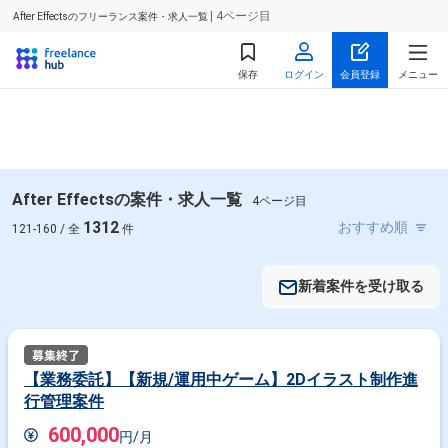
| 4ページ目
After Effectsのフリーランス案件・求人一覧
保存
ログイン
会員登録
メニュー
After Effectsの案件・求人一覧
4ページ目
1312
121-160 / 全
件
新着案件を受け取る
【業務委託】【新規/運用中ゲーム】2Dイラスト制作進
行管理案件
600,000
円/月