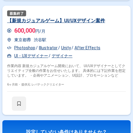
【新規カジュアルゲーム】UI/UXデザイン案件
600,000
円/月
東京都
渋谷駅
Photoshop
Illustrator
Unity
After Effects
UI・UXデザイナー
デザイナー
作業内容 新規カジュアルゲーム開発において、 UI/UXデザイナーとしてク
リエイティブ全般の作業をお任せいたします。 具体的には下記作業を想定
しています。 ・企画やアニメーション、UI設計、プロモーションなど
6ヶ月前・
提供元: レバテッククリエイター
設定していない条件はありませんか？