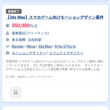
【3ds Max】スマホゲーム向けモーションデザイン案件
550,000
円/月
業務委託(フリーランス)
東京都
浜松町駅
Blender
Maya
3ds Max
After Effects
モーションデザイナー
エフェクトデザイナー
作業内容 スマホゲーム向けゲームにおけるモーションデザイン案件に携わ
っていただきます。 主に下記作業をご担当いただきます。 -キャラクター
デザインおよび設定をもとにした演出案の考案 -3Dモデルを使用した絵コ
ンテ制作 -3ds Maxよる簡易アニメーションおよびカメラワーク作成 -After
Effectsを用いた簡易的なエフェクト付け
6ヶ月前・
提供元: レバテッククリエイター