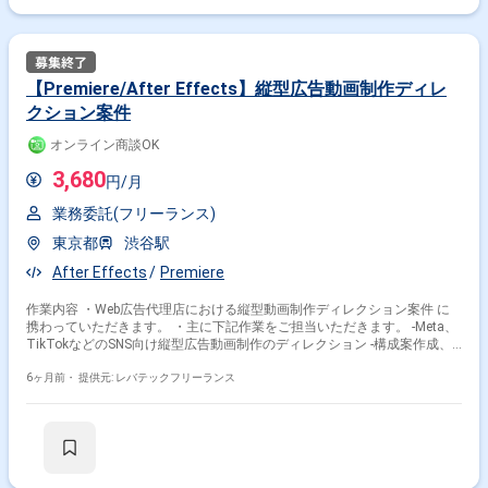
【Premiere/After Effects】縦型広告動画制作ディレ
クション案件
オンライン商談OK
3,680
円/月
業務委託(フリーランス)
東京都
渋谷駅
After Effects
Premiere
作業内容 ・Web広告代理店における縦型動画制作ディレクション案件 に
携わっていただきます。 ・主に下記作業をご担当いただきます。 -Meta、
TikTokなどのSNS向け縦型広告動画制作のディレクション -構成案作成、
進捗管理、クオリティ管理
6ヶ月前・
提供元: レバテックフリーランス