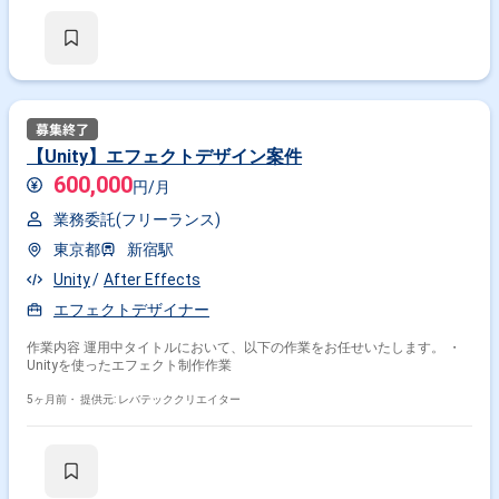
たモーション/動画アセットの調整・制作(ブランドガイドライン遵守おお
よびピクセルパーフェクトな精度を維持) - HTML5 バナーにおける基本的
なラッパー管理(クリックトラッキング設定、再生挙動、ファイル構成、プ
ラットフォーム仕様への適合確認) - オンライン、モバイル、ソーシャル、
DOOH 各フォーマットにおいて、標準サイズおよびRetina(高解像度)ディ
スプレイの違いを理解した上で、全アセットがプラットフォーム固有の技
術仕様を満たしていることを担保 - 納品前に、コピー内容、レイアウト、
アニメーションタイミング、仕様、ローカライゼーションを含む全体的な
品質管理(QC)を実施 - マスターアセット監査およびファイル管理ワークフ
【Unity】エフェクトデザイン案件
ローのサポート(ソースファイルの整理、バージョン管理、制作利用可能な
600,000
状態の維持) - 複数案件・複数納期が同時進行する環境下での、アセット整
円/月
理、バージョン管理、ファイル受け渡し管理 - プロデューサー、プログラ
ムマネージャー、デザイナー、外部パートナーとの連携による、正確かつ
業務委託(フリーランス)
期限内の納品対応
東京都
新宿駅
Unity
After Effects
エフェクトデザイナー
作業内容 運用中タイトルにおいて、以下の作業をお任せいたします。 ・
Unityを使ったエフェクト制作作業
5ヶ月前・
提供元: レバテッククリエイター