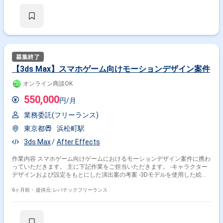
【3ds Max】スマホゲーム向けモーションデザイン案件
オンライン商談OK
550,000
円/月
業務委託(フリーランス)
東京都
浜松町駅
3ds Max
After Effects
作業内容 スマホゲーム向けゲームにおけるモーションデザイン案件に携わ
っていただきます。 主に下記作業をご担当いただきます。 -キャラクター
デザインおよび設定をもとにした演出案の考案 -3Dモデルを使用した絵コ
ンテ制作 -3ds Maxよる簡易アニメーションおよびカメラワーク作成 -After
Effectsを用いた簡易的なエフェクト付け
6ヶ月前・
提供元: レバテックフリーランス