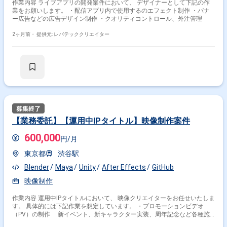
作業内容 ライブアプリの開発案件において、 デザイナーとして下記の作
業をお願いします。 ・配信アプリ内で使用するのエフェクト制作 ・バナ
ー広告などの広告デザイン制作 ・クオリティコントロール、外注管理
2ヶ月前・
提供元: レバテッククリエイター
【業務委託】【運用中IPタイトル】映像制作案件
600,000
円/月
東京都
渋谷駅
Blender
Maya
Unity
After Effects
GitHub
映像制作
作業内容 運用中IPタイトルにおいて、 映像クリエイターをお任せいたしま
す。 具体的には下記作業を想定しています。 ・プロモーションビデオ
（PV）の制作 新イベント、新キャラクター実装、周年記念など各種施
策に合わせた魅力的なPVの企画制作 ・ゲーム内映像の制作 ゲーム内で