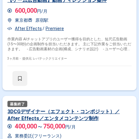
【ゲーム広告動画】動画ディレクション案件
その他開発言語・スキルから探す
600,000
円/月
Photoshop
Premiere
Illustrator
Unity
Maya
東京都
原宿駅
Blender
3ds Max
Unreal Engine
Figma
Nuke
After Effects
Premiere
その他の職種から探す
作業内容 AIチャットアプリのユーザー獲得を目的とした、短尺広告動画
(15〜30秒)の企画制作を担当いただきます。 主に下記作業をご担当いただ
エフェクトデザイナー
映像制作
きます。 - 広告動画素材の企画(構成、シナリオ設計) - ユーザー心理、
感情に基づくクリエイティブ設計 - 素材制作のディレクション(AE、PR
グラフィックデザイナー
UI・UXデザイナー
等) - 効果検証(CTR、CVR等)および改善 - 素材制作体制の構築、マネ
3ヶ月前・
提供元: レバテッククリエイター
モーションデザイナー
ジメント
3DCGデザイナー（エフェクト・コンポジット）／
After Effects／エンタメコンテンツ制作
400,000
750,000
〜
円/月
業務委託(フリーランス)