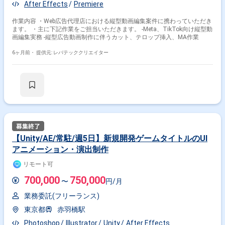
After Effects
Premiere
作業内容 ・Web広告代理店における縦型動画編集案件に携わっていただき
ます。 ・主に下記作業をご担当いただきます。 -Meta、TikTok向け縦型動
画編集実務 -縦型広告動画制作に伴うカット、テロップ挿入、MA作業
6ヶ月前・
提供元: レバテッククリエイター
【Unity/AE/常駐/週5日】新規開発ゲームタイトルのUI
アニメーション・演出制作
リモート可
700,000
750,000
〜
円/月
業務委託(フリーランス)
東京都
赤羽橋駅
Photoshop
Illustrator
Unity
After Effects