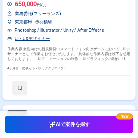
650,000
円/月
業務委託(フリーランス)
東京都
赤羽橋駅
Photoshop
Illustrator
Unity
After Effects
UI・UXデザイナー
作業内容 女性向けの新規開発中スマートフォン向けゲームにおいて、UIデ
ザイナーとして作業をお任せいたします。 具体的な作業内容は以下を想定
しております。 ・UIアニメーションの制作 ・UIグラフィックの制作 ・UI
演出の制作 ・画面設計
4ヶ月前・
提供元: レバテッククリエイター
NEW
【アニメ会社】撮影サポート案件
AIで案件を探す
500,000
円/月