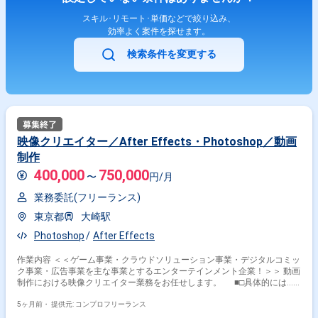
スキル･リモート･単価などで絞り込み、
効率よく案件を探せます。
検索条件を変更する
映像クリエイター／After Effects・Photoshop／動画
制作
400,000
750,000
〜
円/月
業務委託(フリーランス)
東京都
大崎駅
Photoshop
After Effects
作業内容 ＜＜ゲーム事業・クラウドソリューション事業・デジタルコミッ
ク事業・広告事業を主な事業とするエンターテインメント企業！＞＞ 動画
制作における映像クリエイター業務をお任せします。 ■□具体的には…
□■ ・プロモーション動画／広告動画／SNS動画の企画、制作 ・MV／PV／
YouTubeコンテンツの企画、制作 ・効果検証に基づく改善（広告クリエイ
5ヶ月前・
提供元: コンプロフリーランス
ティブの場合） ＜こんな方におすすめです！＞ ・デザインスキルを活