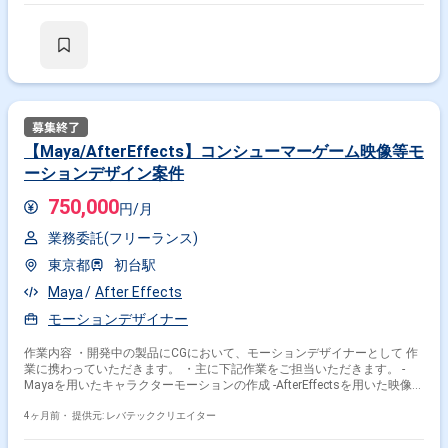
かしたい方 ・新しい技術や表現に挑戦したい方
【Maya/AfterEffects】コンシューマーゲーム映像等モ
ーションデザイン案件
750,000
円/月
業務委託(フリーランス)
東京都
初台駅
Maya
After Effects
モーションデザイナー
作業内容 ・開発中の製品にCGにおいて、モーションデザイナーとして 作
業に携わっていただきます。 ・主に下記作業をご担当いただきます。 -
Mayaを用いたキャラクターモーションの作成 -AfterEffectsを用いた映像の
編集および加工
4ヶ月前・
提供元: レバテッククリエイター