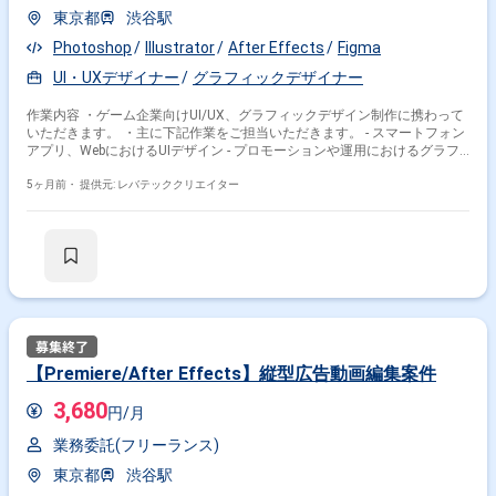
東京都
渋谷駅
Photoshop
Illustrator
After Effects
Figma
UI・UXデザイナー
グラフィックデザイナー
作業内容 ・ゲーム企業向けUI/UX、グラフィックデザイン制作に携わって
いただきます。 ・主に下記作業をご担当いただきます。 - スマートフォン
アプリ、WebにおけるUIデザイン - プロモーションや運用におけるグラフ
ィックデザイン - デジタルトレーディングカードのプロトタイプ制作やフ
ォーマット制作 - 新規事業のデザイン提案、プロトタイプ制作 - サービス
5ヶ月前・
提供元: レバテッククリエイター
内のアセット(バナー、アイコン、アイテムなど)制作 - 企画メンバーとの
コミュニケーション
【Premiere/After Effects】縦型広告動画編集案件
3,680
円/月
業務委託(フリーランス)
東京都
渋谷駅