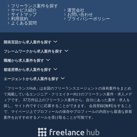
フリーランス案件を探す
フリーランスHubはお客様のフリーランス案件探しを最大限サポートし
サービス紹介
運営会社
サイトマップ
お問い合わせ
ていきます。
利用規約
プライバシーポリシー
よくある質問
開発言語から求人案件を探す
フレームワークから求人案件を探す
職種から求人案件を探す
都道府県から求人案件を探す
エージェントから求人案件を探す
「フリーランスHub」は全国のフリーランスエージェントの保有案件をまとめ
て掲載しているエンジニア・クリエイター向けのフリーランス案件・求人メデ
ィアです。 37万件以上のフリーランス案件から、自分にあった案件・求人を
探し、サイト内ですぐに応募することができます。 会員登録(無料)をすること
で、マイページ上でプロフィールの保存やプロフィールの内容から最適な新着
案件をおすすめするメールを受け取ることが可能です。