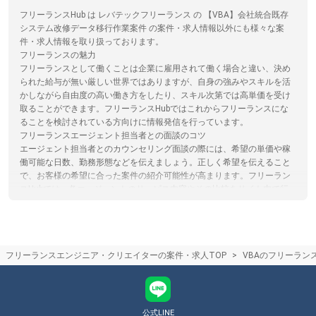
フリーランスHub は レバテックフリーランス の 【VBA】会社統合既存
システム改修データ移行作業案件 の案件・求人情報以外にも様々な案
件・求人情報を取り扱っております。
フリーランスの魅力
フリーランスとして働くことは企業に雇用されて働く場合と違い、決め
られた給与が無い厳しい世界ではありますが、自身の強みやスキルを活
かしながら自由度の高い働き方をしたり、スキル次第では高単価を受け
取ることができます。フリーランスHubではこれからフリーランスにな
ることを検討されている方向けに情報発信を行っています。
フリーランスエージェント担当者との面談のコツ
エージェント担当者とのカウンセリング面談の際には、希望の単価や稼
働可能な日数、勤務形態などを伝えましょう。正しく希望を伝えること
で、お客様の希望に合った案件の紹介可能性が高まります。フリーラン
スHubでは、各エージェントのサービス内容やその比較をサイト内で行
うことができます。
フリーランスエージェントはリモートワークや在宅のフリーランス案件
を紹介してくれるの？
最近は在宅/リモートワーク可能な案件が増えており、フリーランスエー
フリーランスエンジニア・クリエイターの案件・求人TOP
VBAのフリーラン
ジェントでもリモート/在宅案件を取り扱っております。ただ常駐案件が
多いエージェントやリモート案件が多いエージェントなど、エージェン
トによって特徴がありますので、リモート案件に強いエージェントを選
ぶのがおすすめです。フリーランスHubでは、各エージェントのサービ
ス内容やその比較をサイト内で行うことができます。
公式LINE