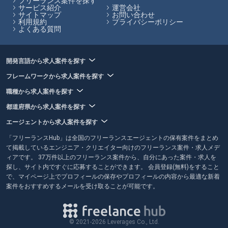
フリーランス案件を探す
サービス紹介
運営会社
サイトマップ
お問い合わせ
フリーランスHubはお客様のフリーランス案件探しを最大限サポートし
利用規約
プライバシーポリシー
ていきます。
よくある質問
開発言語から求人案件を探す
フレームワークから求人案件を探す
職種から求人案件を探す
都道府県から求人案件を探す
エージェントから求人案件を探す
「フリーランスHub」は全国のフリーランスエージェントの保有案件をまとめ
て掲載しているエンジニア・クリエイター向けのフリーランス案件・求人メデ
ィアです。 37万件以上のフリーランス案件から、自分にあった案件・求人を
探し、サイト内ですぐに応募することができます。 会員登録(無料)をすること
で、マイページ上でプロフィールの保存やプロフィールの内容から最適な新着
案件をおすすめするメールを受け取ることが可能です。
© 2021-2026 Leverages Co., Ltd.