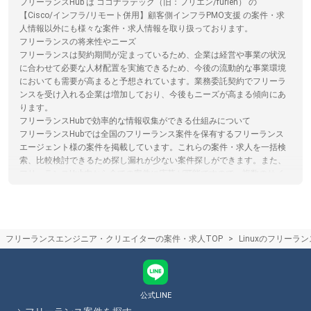
フリーランスHub は ココナラテック（旧：フリエン/furien） の
【Cisco/インフラ/リモート併用】顧客側インフラPMO支援 の案件・求
人情報以外にも様々な案件・求人情報を取り扱っております。
フリーランスの将来性やニーズ
フリーランスは契約期間が定まっているため、企業は経営や事業の状況
に合わせて必要な人材配置を実施できるため、今後の流動的な事業環境
においても需要が高まると予想されています。業務委託契約でフリーラ
ンスを受け入れる企業は増加しており、今後もニーズが高まる傾向にあ
ります。
フリーランスHubで効率的な情報収集ができる仕組みについて
フリーランスHubでは全国のフリーランス案件を保有するフリーランス
エージェント様の案件を掲載しています。これらの案件・求人を一括検
索、比較検討できるため探し漏れが少ない案件探しができます。また、
フリーランスHub内から全ての案件に応募が可能ですので、複数のサイ
トに登録する必要がなく、忙しいフリーランスエンジニア/クリエイター
の手間を省きます。
フリーランスエージェントはリモートワークや在宅のフリーランス案件
を紹介してくれるの？
フリーランスエンジニア・クリエイターの案件・求人TOP
Linuxのフリーラ
最近は在宅/リモートワーク可能な案件が増えており、フリーランスエー
ジェントでもリモート/在宅案件を取り扱っております。ただ常駐案件が
多いエージェントやリモート案件が多いエージェントなど、エージェン
トによって特徴がありますので、リモート案件に強いエージェントを選
ぶのがおすすめです。フリーランスHubでは、各エージェントのサービ
公式LINE
ス内容やその比較をサイト内で行うことができます。