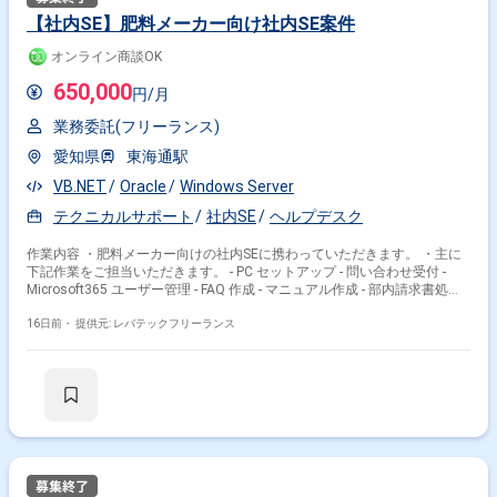
【社内SE】肥料メーカー向け社内SE案件
オンライン商談OK
650,000
円/月
業務委託(フリーランス)
愛知県
東海通駅
VB.NET
Oracle
Windows Server
テクニカルサポート
社内SE
ヘルプデスク
作業内容 ・肥料メーカー向けの社内SEに携わっていただきます。 ・主に
掛け合わせ条件で絞り込む
下記作業をご担当いただきます。 - PC セットアップ - 問い合わせ受付 -
Microsoft365 ユーザー管理 - FAQ 作成 - マニュアル作成 - 部内請求書処理 -
職種で絞り込む
部内契約書管理 - 部内資産台帳管理 - 携帯電話管理 - PC 発注 - Excel 集計 -
16日前・
提供元: レバテックフリーランス
会議資料作成 -基幹システム開発等
Windows Server × インフラエンジニア
Windows Server × サーバーエンジニア
Windows Server × データベースエンジニア
特徴で絞り込む
Windows Server × 副業