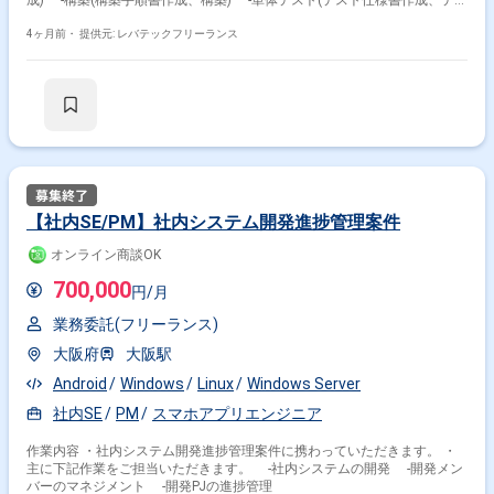
成) -構築(構築手順書作成、構築) -単体テスト(テスト仕様書作成、テス
ト実施) -結合テスト(テスト仕様書作成、テスト実施) -システムテスト
(テスト仕様書作成、テスト実施) -本番移行(移行手順書作成、移行実
4ヶ月前・
提供元: レバテックフリーランス
施、移行後立会い)
【社内SE/PM】社内システム開発進捗管理案件
オンライン商談OK
700,000
円/月
業務委託(フリーランス)
大阪府
大阪駅
Android
Windows
Linux
Windows Server
社内SE
PM
スマホアプリエンジニア
作業内容 ・社内システム開発進捗管理案件に携わっていただきます。 ・
主に下記作業をご担当いただきます。 -社内システムの開発 -開発メン
バーのマネジメント -開発PJの進捗管理