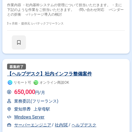
作業内容 ・社内基幹システムの管理について担当いただきます。 ・主に
下記のような作業をご担当いただきます。 ‐問い合わせ対応 ‐ベンダー
との折衝 ‐パッケージ導入の検討
3ヶ月前・
提供元: レバテックフリーランス
【ヘルプデスク】社内インフラ整備案件
リモート可
オンライン商談OK
650,000
円/月
業務委託(フリーランス)
愛知県
上挙母駅
Windows Server
サーバーエンジニア
社内SE
ヘルプデスク