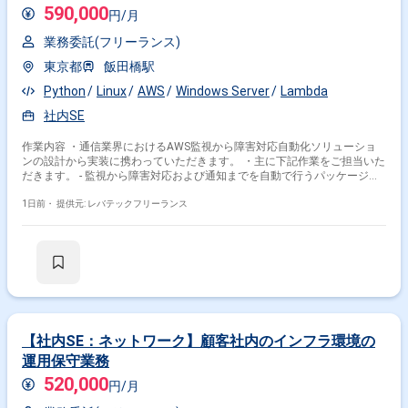
590,000
円/月
業務委託(フリーランス)
東京都
飯田橋駅
Python
Linux
AWS
Windows Server
Lambda
社内SE
作業内容 ・通信業界におけるAWS監視から障害対応自動化ソリューショ
ンの設計から実装に携わっていただきます。 ・主に下記作業をご担当いた
だきます。 - 監視から障害対応および通知までを自動で行うパッケージン
グサービスの設計と実装 - AWS環境における自動化サービスの企画と開発
- IaCを用いた環境構築
1日前・
提供元: レバテックフリーランス
【社内SE：ネットワーク】顧客社内のインフラ環境の
運用保守業務
520,000
円/月