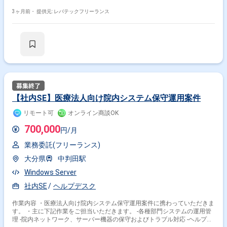
3ヶ月前・
提供元: レバテックフリーランス
【社内SE】医療法人向け院内システム保守運用案件
リモート可
オンライン商談OK
700,000
円/月
業務委託(フリーランス)
大分県
中判田駅
Windows Server
社内SE
ヘルプデスク
作業内容 ・医療法人向け院内システム保守運用案件に携わっていただきま
す。 ・主に下記作業をご担当いただきます。 -各種部門システムの運用管
理 -院内ネットワーク、サーバー機器の保守およびトラブル対応 -ヘルプデ