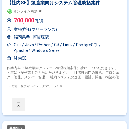
【社内SE】製造業向けシステム管理統括案件
オンライン商談OK
700,000
円/月
業務委託(フリーランス)
福岡県
新飯塚駅
C++
Java
Python
C#
Linux
PostgreSQL
Apache
Windows Server
社内SE
作業内容 ・製造業向けシステム管理統括案件に携わっていただきます。
・主に下記作業をご担当いただきます。 -IT管理部門の統括、プロジェ
クト管理、メンバー管理 -社内システムの企画、設計、開発、構築の管
理、統括 -IT資産の管理、統制
1ヶ月前・
提供元: レバテックフリーランス