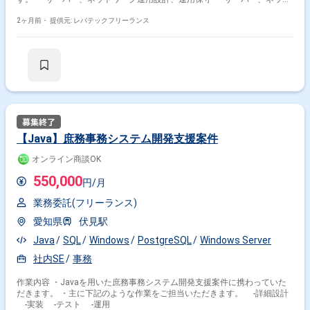
ワーク改善（ユーザーからのヒアリングから） -インフラ関連のSaas製
品選定、運用設計、運用保守 -必要に応じたベンダーコントロール 等
2ヶ月前・
提供元: レバテックフリーランス
【Java】庶務事務システム開発支援案件
オンライン商談OK
550,000
円/月
業務委託(フリーランス)
愛知県
伏見駅
Java
SQL
Windows
PostgreSQL
Windows Server
社内SE
事務
作業内容 ・Javaを用いた庶務事務システム開発支援案件に携わっていた
だきます。 ・主に下記のような作業をご担当いただきます。 -詳細設計
-実装 -テスト -運用