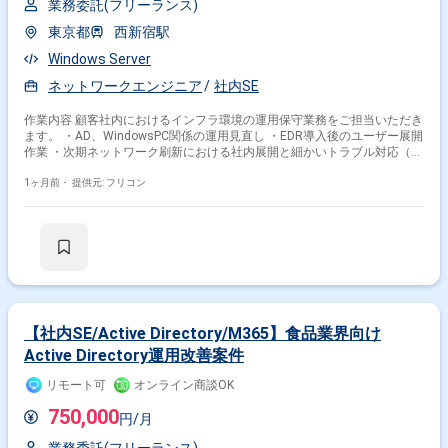
業務委託(フリーランス)
東京都
西新宿駅
Windows Server
ネットワークエンジニア
社内SE
作業内容 顧客社内におけるインフラ環境の運用保守業務をご担当いただき
ます。 ・AD、WindowsPC関係の運用見直し ・EDR導入後のユーザー展開
作業 ・次期ネットワーク刷新における社内展開と細かいトラブル対応（シ
ステム部メンバ、拠点担当、ベンダ保守窓口との連携）
1ヶ月前・
提供元: フリコン
【社内SE/Active Directory/M365】食品業界向け
Active Directory運用改善案件
リモート可
オンライン商談OK
750,000
円/月