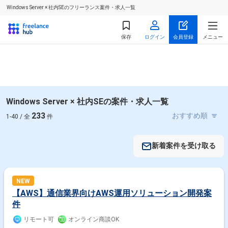
Windows Server × 社内SEのフリーランス案件・求人一覧
保存
ログイン
会員登録
メニュー
Windows Server × 社内SEの案件・求人一覧
233
1-40 / 全
件
新着案件を受け取る
NEW
【AWS】通信業界向けAWS運用ソリューション開発案
件
リモート可
オンライン商談OK