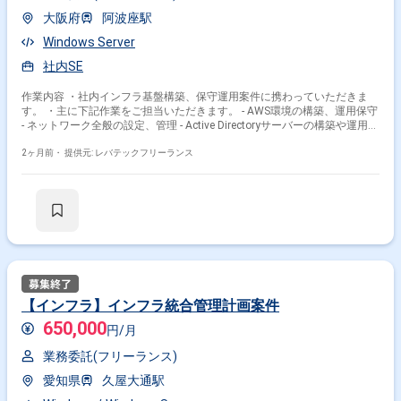
大阪府
阿波座駅
Windows Server
社内SE
作業内容 ・社内インフラ基盤構築、保守運用案件に携わっていただきま
す。 ・主に下記作業をご担当いただきます。 - AWS環境の構築、運用保守
- ネットワーク全般の設定、管理 - Active Directoryサーバーの構築や運用管
理
2ヶ月前・
提供元: レバテックフリーランス
【インフラ】インフラ統合管理計画案件
650,000
円/月
業務委託(フリーランス)
愛知県
久屋大通駅