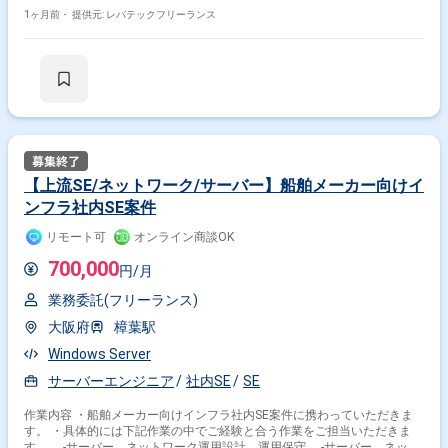
ポートからベンダーコントロールまでを幅広くご担当いただく想定です。
・具体的には下記作業を想定しています。 -PC、プリンター、周辺機器
1ヶ月前・
提供元: レバテックフリーランス
のトラブルシューティング、ヘルプデスク対応 -アカウント管理および
セキュリティソフトの運用 -長年運用しているカスタマイズ版の基幹シ
ステムの運用保守および開発ベンダーとの窓口対応 -既存のオンプレミ
スサーバー、ネットワークルーター等の監視、保守管理 -2027年秋以降
に予定しているサーバーのクラウド移行に向けた、新環境への切り替えに
伴う検証、準備作業のサポート
【上流SE/ネットワーク/サーバー】船舶メーカー向けイ
ンフラ社内SE案件
リモート可
オンライン商談OK
700,000
円/月
業務委託(フリーランス)
大阪府
樟葉駅
Windows Server
サーバーエンジニア
社内SE
SE
作業内容 ・船舶メーカー向けインフラ社内SE案件に携わっていただきま
す。 ・具体的には下記作業の中でご経験と合う作業をご担当いただきま
す。 -サーバー、ネットワーク運用設計、運用保守 -サーバー、ネット