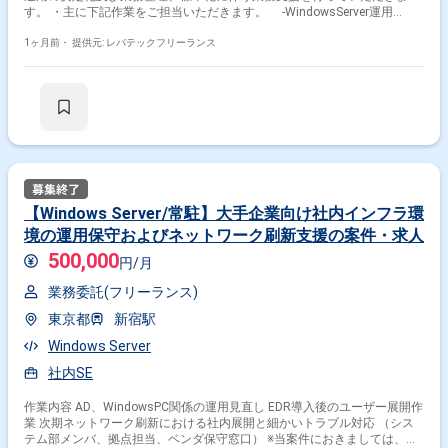
す。 ・主に下記作業をご担当いただきます。 ‐WindowsServer運用
(ActiveDirectory含む) ‐インフラ案件のベンダーコントロール ‐ドキュ
メント整備 ‐現行業務の棚卸および標準化 ‐インフラ環境における課題
1ヶ月前・
提供元: レバテックフリーランス
整理、改善提案 ‐ネットワーク領域に関する運用支援(補助) ・将来的な
ネットワーク構想、SASE、ゼロトラストの企画なども予定しておりま
す。（方針策定はユーザー様で実施） ・日々の運用に加え、整理や改善提
案を期待しております。
【Windows Server/常駐】大手企業向け社内インフラ環
境の運用保守およびネットワーク刷新支援の案件・求人
500,000
円/月
業務委託(フリーランス)
東京都
新宿駅
Windows Server
社内SE
作業内容 AD、WindowsPC関係の運用見直し EDR導入後のユーザー展開作
業 次期ネットワーク刷新における社内展開と細かいトラブル対応 （シス
テム部メンバ、拠点担当、ベンダ保守窓口） ※当案件におきましては、直