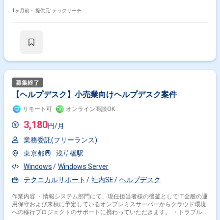
近参画期間が半年以内の案件が続いている方はお見送りとなります。（但
し、企業都合退場は対象外） ※20代〜30代が中心で活気ある雰囲気です。
1ヶ月前・
提供元: テックリーチ
※成長意欲が高く、スキルを急速に伸ばしたい方に最適 ※将来リーダーを
目指す方歓迎 ＝＝＝＝＝ ※重要※ ▼必ずお読みください▼ 【必須要件】
・20～30代までの方、活躍中！ ・社会人経験必須 ・外国籍の場合、
JLPT(N1)もしくはJPT700点以上のビジネス上級レベル必須 ・週5日稼働
必須 ・エンジニア実務経験3年以上必須 ＝＝＝＝＝ ★本案件の最新の状況
は、担当者までお問合せ下さい。 ★期間：随時～
【ヘルプデスク】小売業向けヘルプデスク案件
リモート可
オンライン商談OK
3,180
円/月
業務委託(フリーランス)
東京都
浅草橋駅
Windows
Windows Server
テクニカルサポート
社内SE
ヘルプデスク
作業内容 ・情報システム部門にて、現任担当者様の後釜としてIT全般の運
用保守および来秋に予定しているオンプレミスサーバーからクラウド環境
への移行プロジェクトのサポートに携わっていただきます。 ・トラブルサ