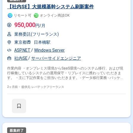
【社内SE】大規模基幹システム刷新案件
リモート可
オンライン商談OK
950,000
円/月
業務委託(フリーランス)
東京都
日本橋駅
ASP.NET
Windows Server
社内SE
サーバーサイドエンジニア
作業内容 ・オンプレミス環境からSaaS環境へのシステム移行、および現
行稼働しているシステムの運用保守・リプレイスに携わっていただきま
す。 ・主に下記作業をご担当いただきます。 - データ移行業務 - パッケー
ジシステムの運用保守 - フルスクラッチシステムの運用保守 - システムリ
プレイス/SaaS移行
2ヶ月前・
提供元: レバテックフリーランス