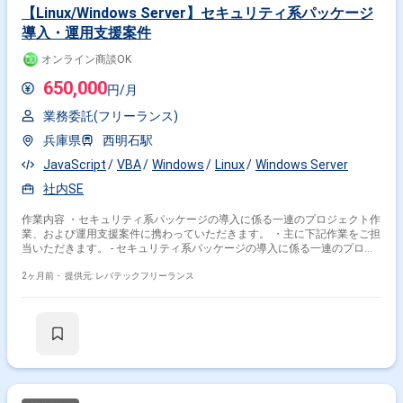
Windows Server × 在宅・リモート
【Linux/Windows Server】セキュリティ系パッケージ
導入・運用支援案件
オンライン商談OK
その他の条件で検索する
650,000
円/月
その他開発言語・スキルから探す
業務委託(フリーランス)
Windows
Linux
VMware
AWS
SQL Server
兵庫県
西明石駅
Oracle
Azure
SQL
Java
JP1
JavaScript
VBA
Windows
Linux
Windows Server
その他の職種から探す
社内SE
インフラエンジニア
サーバーエンジニア
社内SE
作業内容 ・セキュリティ系パッケージの導入に係る一連のプロジェクト作
業、および運用支援案件に携わっていただきます。 ・主に下記作業をご担
ネットワークエンジニア
PM
当いただきます。 - セキュリティ系パッケージの導入に係る一連のプロジ
ェクト作業 - 対象パッケージの運用支援業務
2ヶ月前・
提供元: レバテックフリーランス