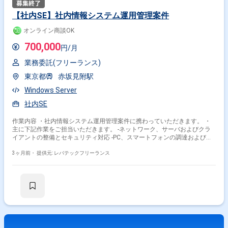
【社内SE】社内情報システム運用管理案件
オンライン商談OK
700,000
円/月
業務委託(フリーランス)
東京都
赤坂見附駅
Windows Server
社内SE
作業内容 ・社内情報システム運用管理案件に携わっていただきます。 ・
主に下記作業をご担当いただきます。 -ネットワーク、サーバおよびクラ
イアントの整備とセキュリティ対応 -PC、スマートフォンの調達およびキ
ッティング -組織内で利用するソフトウェアの調達およびライセンス管理 -
組織内で利用する各種システムの管理 -所属メンバーからの問い合わせ対
3ヶ月前・
提供元: レバテックフリーランス
応やヘルプデスク対応 -情報セキュリティマネジメントシステムへの対応