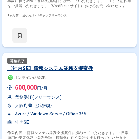
事象に伴う調査・修繕支援案件に携わっていただきます。 ・主に下記作業
をご担当いただきます。 - WordPressサイトにおけるお問い合わせフォー
ムのメール不達原因の調査・切り分け - DNS設定(SPF/DKIM/DMARC等の認
証設定)の確認および調整 - WordPress側へのSMTPプラグイン(WP Mail
1ヶ月前・
提供元: レバテックフリーランス
SMTP等)の導入、および外部メールサーバーとの連携設定 - 修繕後の各ド
メイン(Gmail、社内メール等)宛てへの疎通確認
【社内SE】情報システム業務支援案件
オンライン商談OK
600,000
円/月
業務委託(フリーランス)
大阪府
渡辺橋駅
Azure
Windows Server
Office 365
社内SE
作業内容 ・情報システム業務支援案件に携わっていただきます。 ・日常
運用の安定化及び業務整理、標準化に伴う業務支援を行っていただきま