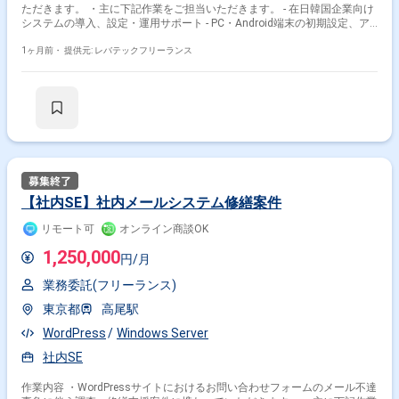
ただきます。 ・主に下記作業をご担当いただきます。 - 在日韓国企業向け
システムの導入、設定・運用サポート - PC・Android端末の初期設定、ア
プリのインストール、セットアップ - コンピュータ機器(PC、プリンター、
ネットワーク機器等)の設置、設定 - システム・ソフトウェア、機器導入後
1ヶ月前・
提供元: レバテックフリーランス
の保守、運用、障害対応 - ヘルプデスク業務(PC、スマートフォン、システ
ムに関する問い合わせ対応) - IT機器のトラブルシューティングおよびテク
ニカルサポート - 韓国本社、韓国企業との連携
【社内SE】社内メールシステム修繕案件
リモート可
オンライン商談OK
1,250,000
円/月
業務委託(フリーランス)
東京都
高尾駅
WordPress
Windows Server
社内SE
作業内容 ・WordPressサイトにおけるお問い合わせフォームのメール不達