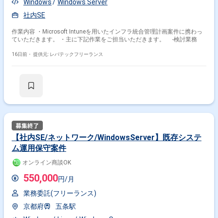
Windows
Windows Server
社内SE
作業内容 ・Microsoft Intuneを用いたインフラ統合管理計画案件に携わっ
ていただきます。 ・主に下記作業をご担当いただきます。 ‐検討業務
16日前・
提供元: レバテックフリーランス
【社内SE/ネットワーク/WindowsServer】既存システ
ム運用保守案件
オンライン商談OK
550,000
円/月
業務委託(フリーランス)
京都府
五条駅