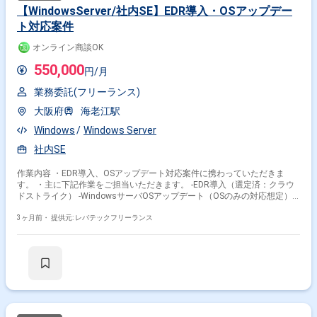
【WindowsServer/社内SE】EDR導入・OSアップデー
ト対応案件
オンライン商談OK
550,000
円/月
業務委託(フリーランス)
大阪府
海老江駅
Windows
Windows Server
社内SE
作業内容 ・EDR導入、OSアップデート対応案件に携わっていただきま
す。 ・主に下記作業をご担当いただきます。 -EDR導入（選定済：クラウ
ドストライク） -WindowsサーバOSアップデート（OSのみの対応想定）
-その他既存対応 ※定型運用作業においては別途チームがおります。その
チームへタスクを設計し投げることはあります。
3ヶ月前・
提供元: レバテックフリーランス