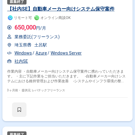
【社内SE】自動車メーカー向けシステム保守案件
リモート可
オンライン商談OK
650,000
円/月
業務委託(フリーランス)
埼玉県
土呂駅
Windows
Azure
Windows Server
社内SE
作業内容 ・自動車メーカー向けシステム保守案件に携わっていただきま
す。 ・主に下記作業をご担当いただきます。 -自動車メーカー向けシス
テムにおける維持管理および作業改善 -システムやインフラ環境の整
備、Windows端末サポート、PC資産管理 -システム要件定義やベンダー
との調整、作業の進捗管理 -課題の管理
3ヶ月前・
提供元: レバテックフリーランス