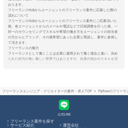
おります。
フリーランスHubからエージェントのフリーランス案件に応募した際の
流れについて
フリーランスHubからエージェントのフリーランス案件にご応募頂いた
後、各エージェントからのメールや電話などで日程調整を行った後、一
対一のカウンセリングでスキルや希望の働き方をエージェントの担当者
の方からヒアリング、その後希望にあった企業と商談し、案件に参画し
て頂きます。
フリーランスの魅力
フリーランスとして働くことは企業に雇用されて働く場合と違い、決め
られた給与が無い厳しい世界ではありますが、自身の強みやスキルを活
かしながら自由度の高い働き方をしたり、スキル次第では高単価を受け
取ることができます。フリーランスHubではこれからフリーランスにな
ることを検討されている方向けに情報発信を行っています。
フリーランスHubで効率的な情報収集ができる仕組みについて
フリーランスHubでは全国のフリーランス案件を保有するフリーランス
フリーランスエンジニア・クリエイターの案件・求人TOP
Pythonのフリー
エージェント様の案件を掲載しています。これらの案件・求人を一括検
索、比較検討できるため探し漏れが少ない案件探しができます。また、
フリーランスHub内から全ての案件に応募が可能ですので、複数のサイ
トに登録する必要がなく、忙しいフリーランスエンジニア/クリエイター
の手間を省きます。
公式LINE
フリーランス案件を探す
フリーランスHubはお客様のフリーランス案件探しを最大限サポートし
サービス紹介
運営会社